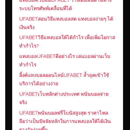
ระบบโทรศัพท์เคลื่อนที่ได้
UFABETสอนวิธีแทงบอลสด แทงบอลง่ายๆ ได้
เงินจริง
UFABETวิธีแทงบอลให้ได้กำไร เพื่อเพิ่มโอกาส
ทำกำไร?
แทงบอลUFABETดีอย่างไร เล่นบอลผ่านเว็บ
ทำกำไร
ลิ้งค์แทงบอลออนไลน์UFABET ล้ำยุคเข้าใช้
บริการได้อย่างง่าย
UFABETเว็บหลักต่างประเทศ พนันบอลจ่าย
จริง
UFABETพนันบอลฟรีโบนัสสูงสุด ราคาไหล
ถือว่าเป็นปัจจัยหลักในการแทงบอลให้ได้เงิน
รางวัลง่ายขึ้น