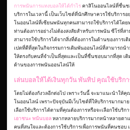
การพนันการแทงบอลให้ได้กำไร
คาสิโนออนไลน์ที่ชื่นช
บริการในเวลานี้ เป็นเว็บไซต์ที่นักศึกษาควรใช้บริการอ
โนออนไลน์ที่เซียนพนันทุกคนสามารถใช้บริการได้โดยท่
ท่านต้องการอย่างไม่ต้องสงสัยสำหรับการพนัน ซีโร่ที่ส
สามารถใช้บริการได้จากสิ่งที่ต้องการในด้านของการเดิม
เปตที่ดีที่สุดในกิจกรรมการเดิมพันออนไลน์ที่สามารถนำมา
ให้ตรงกับคนที่จำเป็นที่สุดและเป็นที่ชื่นชอบมากที่สุด 
ด้านของการพนันออนไลน์ให้
เล่นบอลให้ได้เงินทุกวัน พันทิป คุณใช้บริการ
โดยไม่ต้องกังวลอีกต่อไป เพราะวันนี้ จะมาแนะนำให้คุณ
โนออนไลน์ เพราะปัจจุบันมีเว็บไซต์ที่ให้บริการมากมา
เลือกใช้บริการได้ตามที่คุณต้องการหรือจะเลือกใช้บริก
เอาชนะ พนันบอล
หลากหลายบริการมากหน้าหลายตาแล้วป
คนที่สนใจและต้องการใช้บริการเพื่อการพนันที่คนชอบ แ