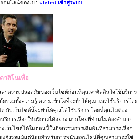
การออนไลน์ของเขา
ufabet เข้าสู่ระบบ
รคาสิโนเพื่อ
ะความปลอดภัยของเว็บไซต์ก่อนที่คุณจะตัดสินใจใช้บริการ
ัยรวมทั้งความรู้ ความเข้าใจที่จะทำให้คุณ และใช้บริการโดย
กับเว็บไซต์นี้จะทำให้คุณได้ใช้บริการ โดยที่คุณไม่ต้อง
ารบริการเลือกใช้บริการได้อย่าง มากโดยที่ท่านไม่ต้องลำบาก
งเว็บไซต์ได้ในตอนนี้ในกิจกรรมการเดิมพันที่สามารถเลือก
้องกังวลแม้แต่น้อยสำหรับการพนันออนไลน์ที่คุณสามารถใช้