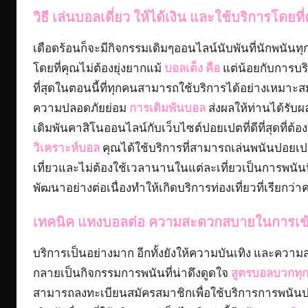
วิธี เล่นบอลเดี่ยว ให้ได้เงิน และใช้บริการโดยที
เดือดร้อนก็จะมีกิจกรรมเดิมๆออนไลน์นับพันที่นักพนัน
โดยที่คุณไม่ต้องยุ่งยากแม้
บอลเต็ง คือ
แต่น้อยกับการบริ
ที่สุดในตอนนี้ที่ทุกคนสามารถใช้บริการได้อย่างเหมาะสมแ
ความปลอดภัยย่อม
การเดิมพันบอล
ส่งผลให้ท่านได้รับ
เดิมพันคาสิโนออนไลน์กับเว็บไซต์ปอยเปตที่ดีที่สุดที่ต้อ
วิเคราะห์บอล
คุณได้ใช้บริการที่สามารถเล่นพนันปอยเ
เที่ยวและไม่ต้องใช้เวลานานในแต่ละเที่ยวเป็นการพนันที
พัฒนาอย่างต่อเนื่องทำให้เกิดบริการท่องเที่ยวที่เรียกว่า
เทคนิค แทงบอลต่อ ความสะดวกสบายในการเข้
บริการเป็นอย่างมาก อีกทั้งยังให้ความบันเทิง และความ
กลายเป็นกิจกรรมการพนันที่น่าดึงดูดใจ
สูตรบอลบวกทุก
สามารถลงทะเบียนสมัครสมาชิกเพื่อใช้บริการการพนันปอ