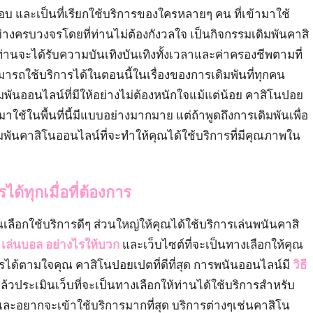
อบ และเป็นที่เรียกใช้บริการของใครหลายๆ คน ที่เข้ามาใช้
ย่างครบวงจรโดยที่ท่านไม่ต้องกังวลใจ เป็นกิจกรรมเดิมพันคาสิ
านจะได้รับความบันเทิงบันเทิงทั้งเวลาและค่าครองชีพตามที่
ามารถใช้บริการได้ในตอนนี้ในเรื่องของการเดิมพันที่ทุกคน
พันออนไลน์ที่มีให้อย่างไม่ต้องหนักใจแม้แต่น้อย คาสิโนปอย
ใช้ในพื้นที่นี้มีแบบอย่างมากมาย แต่ถ้าพูดถึงการเดิมพันเพื่อ
เดิมพันคาสิโนออนไลน์ที่จะทำให้คุณได้ใช้บริการที่มีคุณภาพใน
ได้ทุกเมื่อที่ต้องการ
เลือกใช้บริการดีๆ ส่วนใหญ่ให้คุณได้ใช้บริการเล่นพนันคาสิ
ย
เล่นบอล อย่างไรให้บวก
และเว็บไซต์ที่จะเป็นทางเลือกให้คุณ
ารได้ตามใจคุณ คาสิโนปอยเปตที่ดีที่สุด การพนันออนไลน์มี
วิธี
ระเมินเว็บที่จะเป็นทางเลือกให้ท่านได้ใช้บริการสำหรับ
ละอยากจะเข้าใช้บริการมากที่สุด บริการต่างๆเช่นคาสิโน