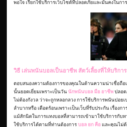
พอใจ เรียกใช้บริการเว็บไซต์ที่ปลอดภัยและมั่นคงใน
วิธี เล่นพนันบอลเป็นอาชีพ สัตว์เลี้ยงที่ให้บริกา
ตอบสนองความต้องการของคุณในด้านความน่าเชื่อถือแล
นั้นยอดเยี่ยมเพราะเป็นวัน
นักพนันบอล มือ อาชีพ
ปลอดภ
ไม่ต้องกังวล ว่าจะถูกหลอกลวง การใช้บริการพนันปอยเปต 
ลำบากหรือ เดือดร้อนเพราะเป็นเว็บที่รับประกัน เรื่องก
แม้สักนิดในการแทงบอลที่สามารถเข้ามาใช้บริการกับทา
ใช้บริการได้ตามที่ท่านต้องการ
บอล ยก คือ
และคุณไม่ต