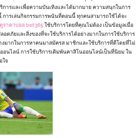
้บริการและเพื่อความบันเทิงและได้มากมาย ความสนุกในการ
้ การเล่นกิจกรรมการพนันที่ตอนนี้ ทุกคนสามารถใช้ได้จะ
ธีดูราคาบอล bet365
ใช้บริการโดยที่คุณไม่ต้อง เป็นข้อมูลเมื่อ
มปลอดภัยและสิ่งของที่จะใช้บริการได้อย่างมากในการใช้บริการ
างมากในการหาคนมาสมัครส มาชิกและใช้บริการที่ดีโดยที่ไม่
อนไลน์ การใช้บริการเดิมพันคาสิโนออนไลน์เป็นที่นิยม ใน
อใจ