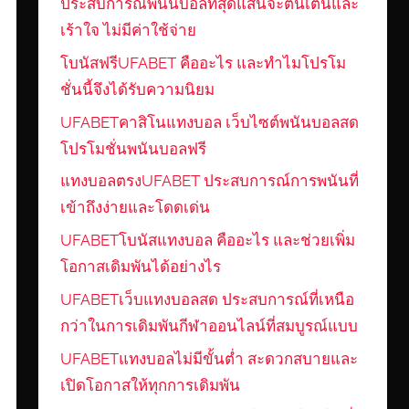
ประสบการณ์พนันบอลที่สุดแสนจะตื่นเต้นและ
เร้าใจ ไม่มีค่าใช้จ่าย
โบนัสฟรีUFABET คืออะไร และทำไมโปรโม
ชั่นนี้จึงได้รับความนิยม
UFABETคาสิโนแทงบอล เว็บไซต์พนันบอลสด
โปรโมชั่นพนันบอลฟรี
แทงบอลตรงUFABET ประสบการณ์การพนันที่
เข้าถึงง่ายและโดดเด่น
UFABETโบนัสแทงบอล คืออะไร และช่วยเพิ่ม
โอกาสเดิมพันได้อย่างไร
UFABETเว็บแทงบอลสด ประสบการณ์ที่เหนือ
กว่าในการเดิมพันกีฬาออนไลน์ที่สมบูรณ์แบบ
UFABETแทงบอลไม่มีขั้นต่ำ สะดวกสบายและ
เปิดโอกาสให้ทุกการเดิมพัน