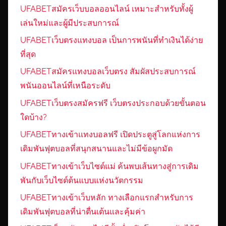
UFABETสมัครเว็บบอลออนไลน์ เหมาะสำหรับทั้งผู้
เล่นใหม่และผู้มีประสบการณ์
UFABETเว็บตรงแทงบอล เป็นการพนันที่ทำเงินได้ง่าย
ที่สุด
UFABETสมัครแทงบอลเว็บตรง สัมผัสประสบการณ์
พนันออนไลน์ที่เหนือระดับ
UFABETเว็บตรงสมัครฟรี เว็บตรงประกอบด้วยขั้นตอน
ใดบ้าง?
UFABETทางเข้าแทงบอลฟรี เปิดประตูสู่โลกแห่งการ
เดิมพันฟุตบอลที่สนุกสนานและไม่มีข้อผูกมัด
UFABETทางเข้าเว็บไซต์แม่ ค้นพบเส้นทางสู่การเดิม
พันกับเว็บไซต์ต้นแบบแห่งนวัตกรรม
UFABETทางเข้าเว็บหลัก ทางเลือกแรกสำหรับการ
เดิมพันฟุตบอลที่น่าตื่นเต้นและคุ้มค่า