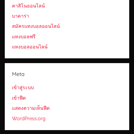
คาสิโนออนไลน์
บาคาร่า
สมัครแทงบอลออนไลน์
แทงบอลฟรี
แทงบอลออนไลน์
Meta
เข้าสู่ระบบ
เข้าฟีด
แสดงความเห็นฟีด
WordPress.org