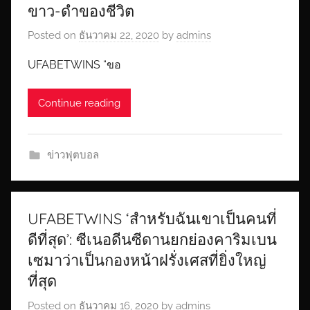
ขาว-ดำของชีวิต
Posted on
ธันวาคม 22, 2020
by
admins
UFABETWINS “ขอ
Continue reading
ข่าวฟุตบอล
UFABETWINS ‘สำหรับฉันเขาเป็นคนที่
ดีที่สุด’: ซีเนอดีนซีดานยกย่องคาริมเบน
เซมาว่าเป็นกองหน้าฝรั่งเศสที่ยิ่งใหญ่
ที่สุด
Posted on
ธันวาคม 16, 2020
by
admins