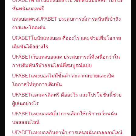
UFABETคาสิโนแทงบอล เว็บไซต์พนันบอลสด โปรโม
ชั่นพนันบอลฟรี
แทงบอลตรงUFABET ประสบการณ์การพนันที่เข้าถึง
ง่ายและโดดเด่น
UFABETโบนัสแทงบอล คืออะไร และช่วยเพิ่มโอกาส
เดิมพันได้อย่างไร
UFABETเว็บแทงบอลสด ประสบการณ์ที่เหนือกว่าใน
การเดิมพันกีฬาออนไลน์ที่สมบูรณ์แบบ
UFABETแทงบอลไม่มีขั้นต่ำ สะดวกสบายและเปิด
โอกาสให้ทุกการเดิมพัน
UFABETแจกเครดิตฟรี คืออะไร และโปรโมชั่นนี้ช่วย
ผู้เล่นอย่างไร
UFABETแทงบอลสเต็ป การเลือกใช้บริการเว็บพนัน
บอลออนไลน์
UFABETแทงบอลกินค่าน้ำ การเล่นพนันบอลออนไลน์