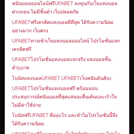
พนันบอลออนไลน์ฟรีUFABET ลงทุนกับเว็บแทงบอล
ฝากถอน ไม่มีขั้นต่ํา เว็บปลอดภัย
UFABETฟรีเครดิตแทงบอลดีที่สุด ได้รับความนิยม
อย่างมาก เว็บตรง
UFABETทางเข้าเว็บแทงบอลออนไลน์ โปรโมชั่นแจก
เครดิตฟรี
UFABETโปรโมชั่นแทงบอลแจกจริง แทงบอลขั้น
ต่ำ5บาท
โบนัสแทงบอลUFABET UFABETเว็บพนันอันดับ1
UFABETโปรโมชั่นแทงบอลฟรี พร้อมมอบ
ประสบการณ์พนันบอลที่สุดแสนจะตื่นเต้นและเร้าใจ
ไม่มีค่าใช้จ่าย
โบนัสฟรีUFABET คืออะไร และทำไมโปรโมชั่นนี้จึง
ได้รับความนิยม