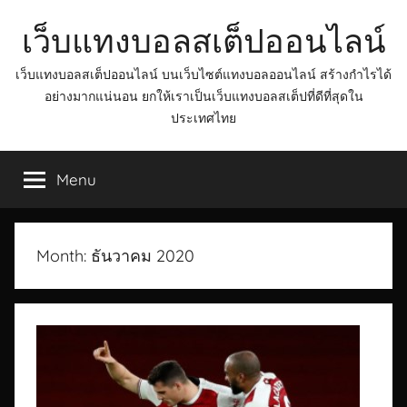
Skip
เว็บแทงบอลสเต็ปออนไลน์
to
content
เว็บแทงบอลสเต็ปออนไลน์ บนเว็บไซต์แทงบอลออนไลน์ สร้างกำไรได้
อย่างมากแน่นอน ยกให้เราเป็นเว็บแทงบอลสเต็ปที่ดีที่สุดใน
ประเทศไทย
Menu
Month:
ธันวาคม 2020