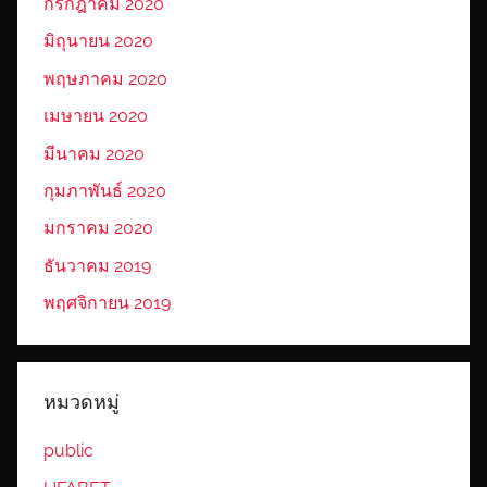
กรกฎาคม 2020
มิถุนายน 2020
พฤษภาคม 2020
เมษายน 2020
มีนาคม 2020
กุมภาพันธ์ 2020
มกราคม 2020
ธันวาคม 2019
พฤศจิกายน 2019
หมวดหมู่
public