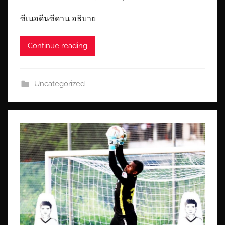
ซีเนอดีนซีดาน อธิบาย
Continue reading
Uncategorized