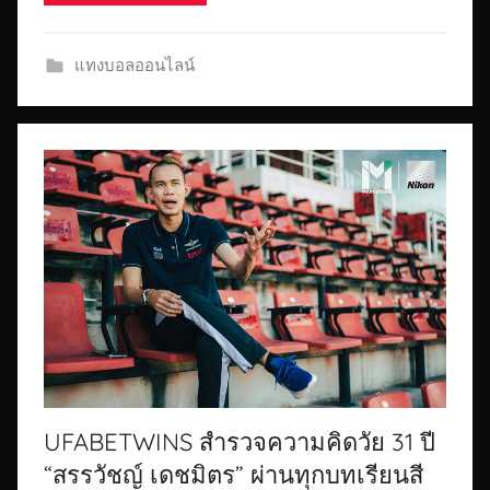
แทงบอลออนไลน์
UFABETWINS สำรวจความคิดวัย 31 ปี
“สรรวัชญ์ เดชมิตร” ผ่านทุกบทเรียนสี