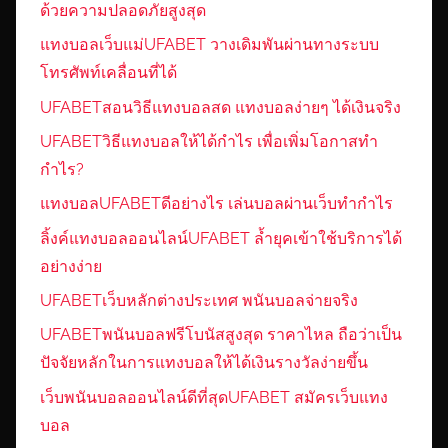
ด้วยความปลอดภัยสูงสุด
แทงบอลเว็บแม่UFABET วางเดิมพันผ่านทางระบบ
โทรศัพท์เคลื่อนที่ได้
UFABETสอนวิธีแทงบอลสด แทงบอลง่ายๆ ได้เงินจริง
UFABETวิธีแทงบอลให้ได้กำไร เพื่อเพิ่มโอกาสทำ
กำไร?
แทงบอลUFABETดีอย่างไร เล่นบอลผ่านเว็บทำกำไร
ลิ้งค์แทงบอลออนไลน์UFABET ล้ำยุคเข้าใช้บริการได้
อย่างง่าย
UFABETเว็บหลักต่างประเทศ พนันบอลจ่ายจริง
UFABETพนันบอลฟรีโบนัสสูงสุด ราคาไหล ถือว่าเป็น
ปัจจัยหลักในการแทงบอลให้ได้เงินรางวัลง่ายขึ้น
เว็บพนันบอลออนไลน์ดีที่สุดUFABET สมัครเว็บแทง
บอล