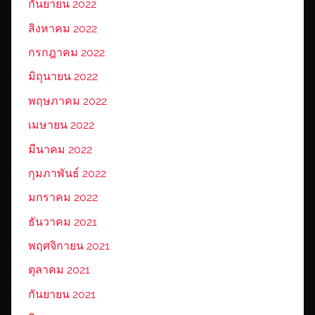
กันยายน 2022
สิงหาคม 2022
กรกฎาคม 2022
มิถุนายน 2022
พฤษภาคม 2022
เมษายน 2022
มีนาคม 2022
กุมภาพันธ์ 2022
มกราคม 2022
ธันวาคม 2021
พฤศจิกายน 2021
ตุลาคม 2021
กันยายน 2021