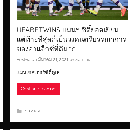
UFABETWINS แมนฯ ซิตี้ยอดเยี่ยม
แต่ท้ายที่สุดก็เป็นวงดนตรีบรรณาการ
ของอาแจ็กซ์ที่ดีมาก
Posted on
มีนาคม 21, 2021
by
admins
แมนเชสเตอร์ซิตี้ดูเห
Continue reading
ข่าวบอล