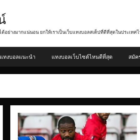
์
้อย่างมากแน่นอน ยกให้เราเป็นเว็บแทงบอลสเต็ปที่ดีที่สุดในประเทศ
บแทงบอลแนะนำ
แทงบอลเว็บไซต์ไหนดีที่สุด
สมัค