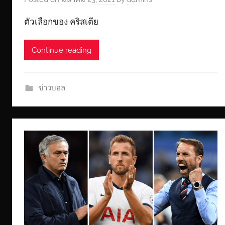
ตัวเลือกของ คริสเตีย
Continue reading
ข่าวบอล