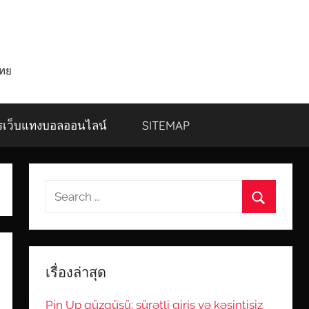
ไทย
รเว็บแทงบอลออนไลน์
SITEMAP
Search
for:
Search
เรื่องล่าสุด
Pin Up güzgüsü: sürətli giriş və kəsintisiz