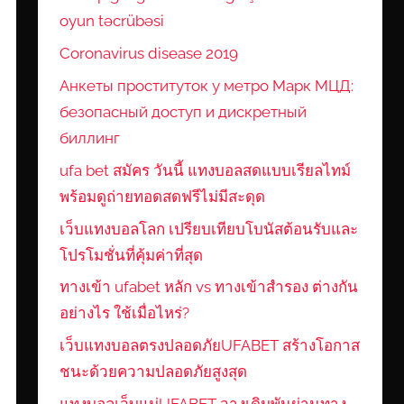
oyun təcrübəsi
Coronavirus disease 2019
Анкеты проституток у метро Марк МЦД:
безопасный доступ и дискретный
биллинг
ufa bet สมัคร วันนี้ แทงบอลสดแบบเรียลไทม์
พร้อมดูถ่ายทอดสดฟรีไม่มีสะดุด
เว็บแทงบอลโลก เปรียบเทียบโบนัสต้อนรับและ
โปรโมชั่นที่คุ้มค่าที่สุด
ทางเข้า ufabet หลัก vs ทางเข้าสำรอง ต่างกัน
อย่างไร ใช้เมื่อไหร่?
เว็บแทงบอลตรงปลอดภัยUFABET สร้างโอกาส
ชนะด้วยความปลอดภัยสูงสุด
แทงบอลเว็บแม่UFABET วางเดิมพันผ่านทาง