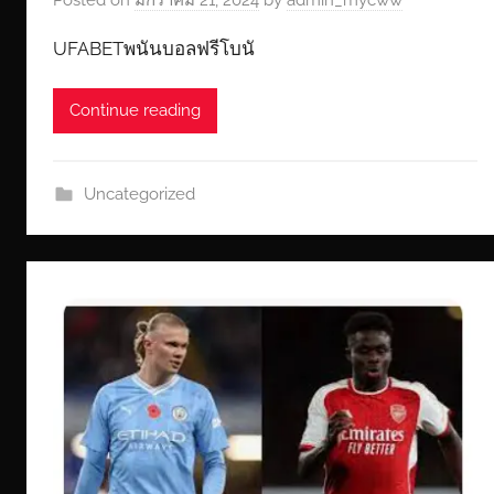
UFABETพนันบอลฟรีโบนั
Continue reading
Uncategorized