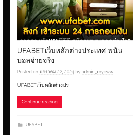
UFABETเว็บหลักต่างประเทศ พนัน
บอลจ่ายจริง
Posted on
มกราคม 22, 2024
by
admin_mycww
UFABETเว็บหลักต่างปร
Continue reading
UFABET