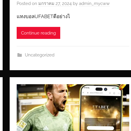
Posted on
มกราคม 27, 2024
by
admin_mycww
แทงบอลUFABETดีอย่างไ
Continue reading
Uncategorized