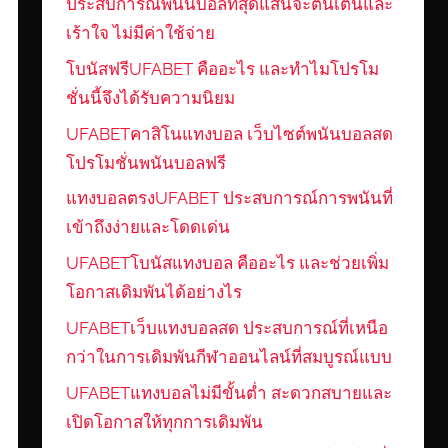
ประสบการณ์พนันบอลที่สุดแสนจะตื่นเต้นและ
เร้าใจ ไม่มีค่าใช้จ่าย
โบนัสฟรีUFABET คืออะไร และทำไมโปรโม
ชั่นนี้จึงได้รับความนิยม
UFABETคาสิโนแทงบอล เว็บไซต์พนันบอลสด
โปรโมชั่นพนันบอลฟรี
แทงบอลตรงUFABET ประสบการณ์การพนันที่
เข้าถึงง่ายและโดดเด่น
UFABETโบนัสแทงบอล คืออะไร และช่วยเพิ่ม
โอกาสเดิมพันได้อย่างไร
UFABETเว็บแทงบอลสด ประสบการณ์ที่เหนือ
กว่าในการเดิมพันกีฬาออนไลน์ที่สมบูรณ์แบบ
UFABETแทงบอลไม่มีขั้นต่ำ สะดวกสบายและ
เปิดโอกาสให้ทุกการเดิมพัน