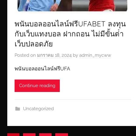
พนันบอลออนไลน์ฟรีUFABET ลงทุน
กับเว็บแทงบอล ฝากถอน ไม่มีขั้นต่ํา
เว็บปลอดภัย
Posted on
มกราคม 18, 2024
by
admin_mycww
พนันบอลออนไลน์ฟรีUFA
Continue reading
Uncategorized