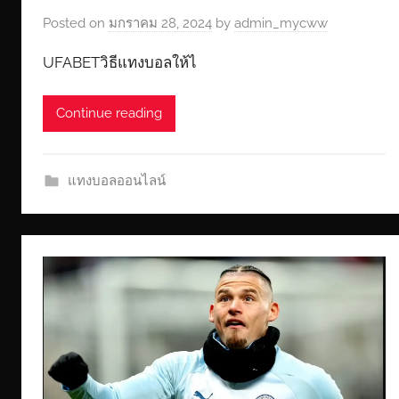
Posted on
มกราคม 28, 2024
by
admin_mycww
UFABETวิธีแทงบอลให้ไ
Continue reading
แทงบอลออนไลน์