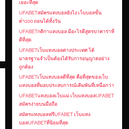
เยอะที่สุด
UFABETสมัครแทงบอลยังไง เว็บบอลขั้น
ต่ํา100 ถอนได้ทั้งวัน
UFABETกติกาแทงบอล มีอะไรดีสูตรบาคาร่าที่
ดีที่สุด
UFABETเว็บแทงบอลต่างประเทศ ได้
มาตรฐานจำเป็นต้องได้รับการอนุญาตอย่าง
ถูกต้อง
UFABETเว็บแทงบอลดีที่สุด คือที่สุดของเว็บ
แทงบอลที่มอบประสบการณ์เดิมพันที่เหนือกว่า
UFABETแทงบอลเว็บแม่ เว็บแทงบอลUFABET
สมัครง่ายบนมือถือ
สมัครแทงบอลฟรีUFABET เว็บแทง
บอลUFABETที่นิยมที่สุด