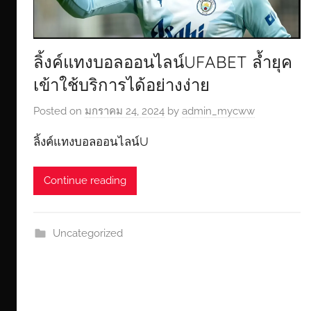
ลิ้งค์แทงบอลออนไลน์UFABET ล้ำยุค
เข้าใช้บริการได้อย่างง่าย
Posted on
มกราคม 24, 2024
by
admin_mycww
ลิ้งค์แทงบอลออนไลน์U
Continue reading
Uncategorized