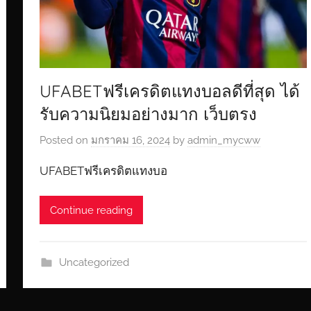
UFABETฟรีเครดิตแทงบอลดีที่สุด ได้
รับความนิยมอย่างมาก เว็บตรง
Posted on
มกราคม 16, 2024
by
admin_mycww
UFABETฟรีเครดิตแทงบอ
Continue reading
Uncategorized