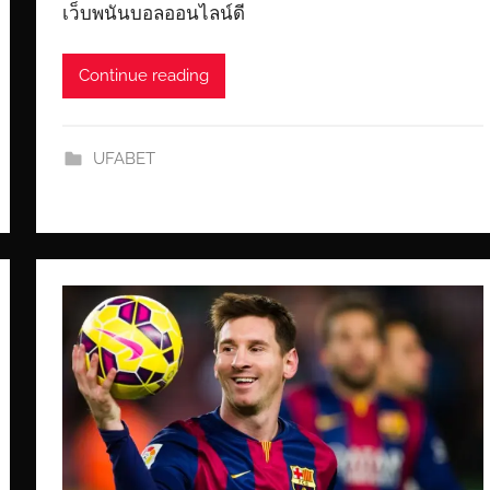
เว็บพนันบอลออนไลน์ดี
Continue reading
UFABET