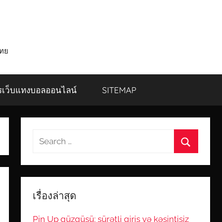
ไทย
รเว็บแทงบอลออนไลน์
SITEMAP
Search
for:
Search
เรื่องล่าสุด
Pin Up güzgüsü: sürətli giriş və kəsintisiz