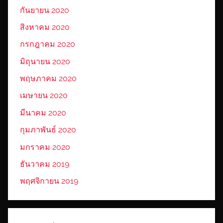
กันยายน 2020
สิงหาคม 2020
กรกฎาคม 2020
มิถุนายน 2020
พฤษภาคม 2020
เมษายน 2020
มีนาคม 2020
กุมภาพันธ์ 2020
มกราคม 2020
ธันวาคม 2019
พฤศจิกายน 2019