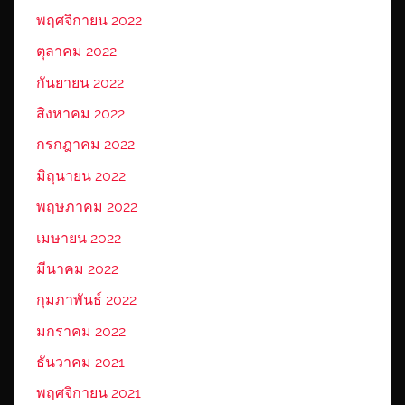
พฤศจิกายน 2022
ตุลาคม 2022
กันยายน 2022
สิงหาคม 2022
กรกฎาคม 2022
มิถุนายน 2022
พฤษภาคม 2022
เมษายน 2022
มีนาคม 2022
กุมภาพันธ์ 2022
มกราคม 2022
ธันวาคม 2021
พฤศจิกายน 2021