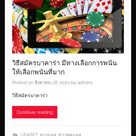
วิธีสมัครบาคาร่า มีทางเลือกการพนัน
ให้เลือกพนันที่มาก
Posted on
สิงหาคม 28, 2020
by
admins
วิธีสมัครบาคาร่า
Continue reading
UFABET
,
ข่าวบอล
,
ข่าวฟุตบอล