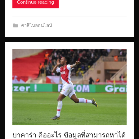
Continue reading
คาสิโนออนไลน์
บาคาร่า คืออะไร ข้อมูลที่สามารถหาได้