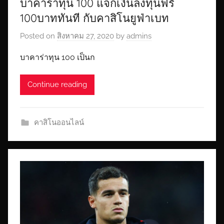
บาคาร่าทุน 100 แจกเงินลงทุนฟรี
100บาททันที กับคาสิโนยูฟ่าเบท
Posted on
สิงหาคม 27, 2020
by
admins
บาคาร่าทุน 100 เป็นก
Continue reading
คาสิโนออนไลน์