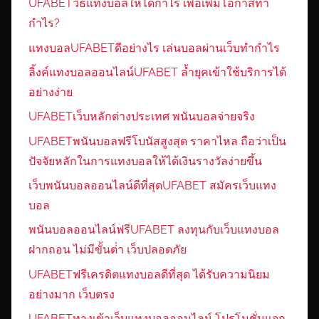
UFABETวิธีแทงบอลให้ได้กำไร เพื่อเพิ่มโอกาสทำ
กำไร?
แทงบอลUFABETดีอย่างไร เล่นบอลผ่านเว็บทำกำไร
ลิ้งค์แทงบอลออนไลน์UFABET ล้ำยุคเข้าใช้บริการได้
อย่างง่าย
UFABETเว็บหลักต่างประเทศ พนันบอลจ่ายจริง
UFABETพนันบอลฟรีโบนัสสูงสุด ราคาไหล ถือว่าเป็น
ปัจจัยหลักในการแทงบอลให้ได้เงินรางวัลง่ายขึ้น
เว็บพนันบอลออนไลน์ดีที่สุดUFABET สมัครเว็บแทง
บอล
พนันบอลออนไลน์ฟรีUFABET ลงทุนกับเว็บแทงบอล
ฝากถอน ไม่มีขั้นต่ํา เว็บปลอดภัย
UFABETฟรีเครดิตแทงบอลดีที่สุด ได้รับความนิยม
อย่างมาก เว็บตรง
UFABETทางเข้าเว็บแทงบอลออนไลน์ โปรโมชั่นแจก