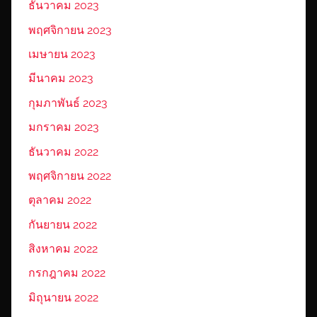
ธันวาคม 2023
พฤศจิกายน 2023
เมษายน 2023
มีนาคม 2023
กุมภาพันธ์ 2023
มกราคม 2023
ธันวาคม 2022
พฤศจิกายน 2022
ตุลาคม 2022
กันยายน 2022
สิงหาคม 2022
กรกฎาคม 2022
มิถุนายน 2022