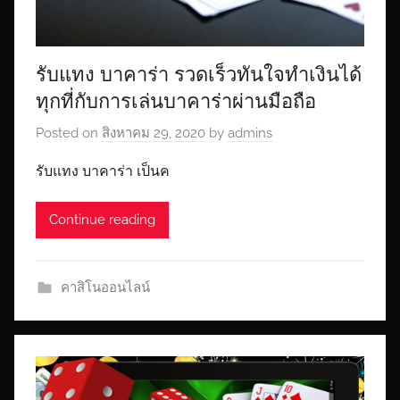
รับแทง บาคาร่า รวดเร็วทันใจทำเงินได้
ทุกที่กับการเล่นบาคาร่าผ่านมือถือ
Posted on
สิงหาคม 29, 2020
by
admins
รับแทง บาคาร่า เป็นค
Continue reading
คาสิโนออนไลน์