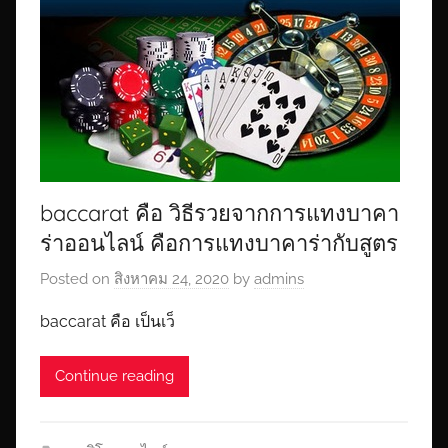
baccarat คือ วิธีรวยจากการแทงบาคา
ร่าออนไลน์ คือการแทงบาคาร่ากับสูตร
Posted on
สิงหาคม 24, 2020
by
admins
baccarat คือ เป็นเว็
Continue reading