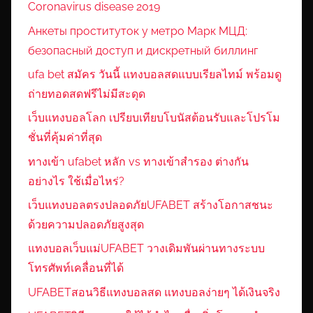
Coronavirus disease 2019
Анкеты проституток у метро Марк МЦД:
безопасный доступ и дискретный биллинг
ufa bet สมัคร วันนี้ แทงบอลสดแบบเรียลไทม์ พร้อมดู
ถ่ายทอดสดฟรีไม่มีสะดุด
เว็บแทงบอลโลก เปรียบเทียบโบนัสต้อนรับและโปรโม
ชั่นที่คุ้มค่าที่สุด
ทางเข้า ufabet หลัก vs ทางเข้าสำรอง ต่างกัน
อย่างไร ใช้เมื่อไหร่?
เว็บแทงบอลตรงปลอดภัยUFABET สร้างโอกาสชนะ
ด้วยความปลอดภัยสูงสุด
แทงบอลเว็บแม่UFABET วางเดิมพันผ่านทางระบบ
โทรศัพท์เคลื่อนที่ได้
UFABETสอนวิธีแทงบอลสด แทงบอลง่ายๆ ได้เงินจริง