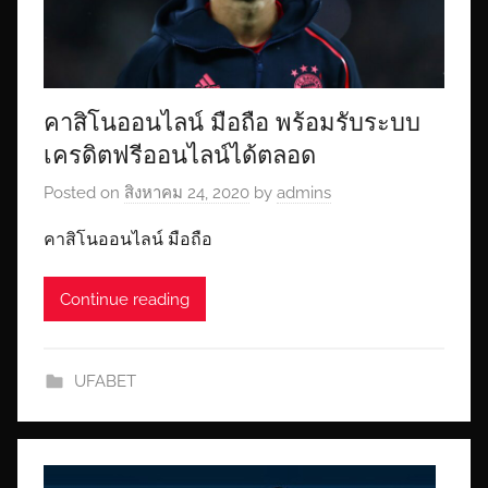
คาสิโนออนไลน์ มือถือ พร้อมรับระบบ
เครดิตฟรีออนไลน์ได้ตลอด
Posted on
สิงหาคม 24, 2020
by
admins
คาสิโนออนไลน์ มือถือ
Continue reading
UFABET