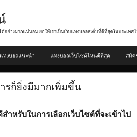
์
้อย่างมากแน่นอน ยกให้เราเป็นเว็บแทงบอลสเต็ปที่ดีที่สุดในประเทศ
บแทงบอลแนะนำ
แทงบอลเว็บไซต์ไหนดีที่สุด
สมัค
ก็ยิ่งมีมากเพิ่มขึ้น
ดีสำหรับในการเลือกเว็บไซต์ที่จะเข้าไป