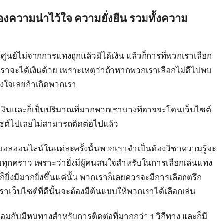
งของความน่าไว้ใจ ความยั่งยืน รวมทั้งความ
ูนย์ไม่จากการแทงถูกแล้วมิได้เงิน แล้วก็การที่พวกเราเลือก
วกเราจะได้เงินด้วย เพราะเหตุว่าถ้าหากพวกเราเลือกไม่ดีไปพบ
างใจเลยถ้าเกิดพวกเรา
เงินและก็เป็นปริมาณที่มากพวกเราบางทีอาจจะโดนเว็บไซต์
บไซต์ไปเลยไม่สามารถติดต่อไปแล้ว
ทงบอลออนไลน์ในแต่ละครั้งนั้นพวกเราจำเป็นต้องวิชาความรู้จะ
วยทุกคราว เพราะว่ายิ่งมีผู้คนสนใจสำหรับในการเลือกเล่นแทง
ยิ่งมีมากยิ่งขึ้นแค่นั้น พวกเราก็เลยควรจะมีการเลือกตรึก
าเว็บไซต์ที่ดีนั้นจะต้องมีต้นแบบให้พวกเราได้เลือกเล่น
มกับมีหนทางสำหรับการติดต่อที่มากกว่า 1 วิถีทาง และก็มี