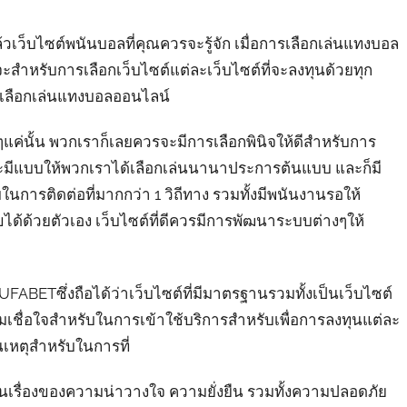
เว็บไซต์พนันบอลที่คุณควรจะรู้จัก เมื่อการเลือกเล่นแทงบอล
ะสำหรับการเลือกเว็บไซต์แต่ละเว็บไซต์ที่จะลงทุนด้วยทุก
ารเลือกเล่นแทงบอลออนไลน์
่อยๆแค่นั้น พวกเราก็เลยควรจะมีการเลือกพินิจให้ดีสำหรับการ
วรจะมีแบบให้พวกเราได้เลือกเล่นนานาประการต้นแบบ และก็มี
ในการติดต่อที่มากกว่า 1 วิถีทาง รวมทั้งมีพนันงานรอให้
ขได้ด้วยตัวเอง เว็บไซต์ที่ดีควรมีการพัฒนาระบบต่างๆให้
FABETซึ่งถือได้ว่าเว็บไซต์ที่มีมาตรฐานรวมทั้งเป็นเว็บไซต์
เชื่อใจสำหรับในการเข้าใช้บริการสำหรับเพื่อการลงทุนแต่ละ
้นเหตุสำหรับในการที่
นเรื่องของความน่าวางใจ ความยั่งยืน รวมทั้งความปลอดภัย