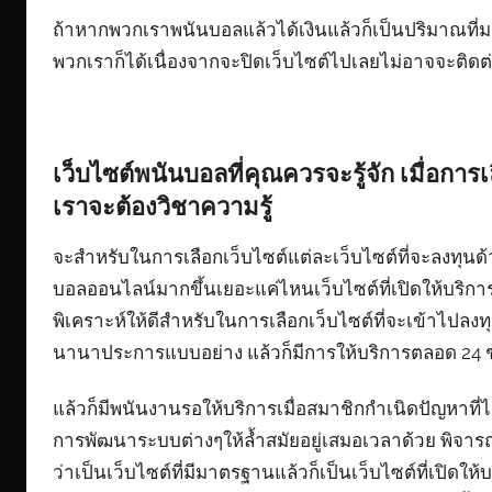
ถ้าหากพวกเราพนันบอลแล้วได้เงินแล้วก็เป็นปริมาณที่ม
พวกเราก็ได้เนื่องจากจะปิดเว็บไซต์ไปเลยไม่อาจจะติดต
เว็บไซต์พนันบอลที่คุณควรจะรู้จัก เมื่อกา
เราจะต้องวิชาความรู้
จะสำหรับในการเลือกเว็บไซต์แต่ละเว็บไซต์ที่จะลงทุนด้
บอลออนไลน์มากขึ้นเยอะแค่ไหนเว็บไซต์ที่เปิดให้บริการก
พิเคราะห์ให้ดีสำหรับในการเลือกเว็บไซต์ที่จะเข้าไปลงท
นานาประการแบบอย่าง แล้วก็มีการให้บริการตลอด 24 ชั่
แล้วก็มีพนันงานรอให้บริการเมื่อสมาชิกกำเนิดปัญหาที่ไม
การพัฒนาระบบต่างๆให้ล้ำสมัยอยู่เสมอเวลาด้วย พิจาร
ว่าเป็นเว็บไซต์ที่มีมาตรฐานแล้วก็เป็นเว็บไซต์ที่เปิ