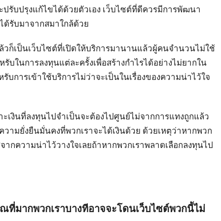
ปรับปรุงแก้ไขได้ด้วยตัวเอง เว็บไซต์ที่ดีควรมีการพัฒนา
ี่ได้รับมาจากสมาใกล้ด้วย
ล้วก็เป็นเว็บไซต์ที่เปิดให้บริการมานานแล้วผู้คนจำนวนไม่ใช้
หรับในการลงทุนแต่ละครั้งเพื่อสร้างกำไรได้อย่างไม่ยากใน
ำหรับการเข้าใช้บริการไม่ว่าจะเป็นในเรื่องของความน่าไว้ใจ
าะเงินที่ลงทุนไปจำเป็นจะต้องไปศูนย์ไม่จากการแทงถูกแล้ว
ป็นความยั่งยืนมั่นคงที่พวกเราจะได้เงินด้วย ด้วยเหตุว่าหากพวก
ปราศจากความน่าไว้วางใจเลยถ้าหากพวกเราพลาดเลือกลงทุนไป
าณที่มากพวกเราบางทีอาจจะโดนเว็บไซต์พวกนี้ไม่