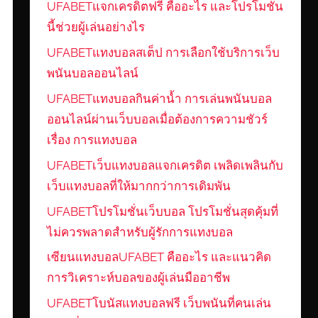
UFABETแจกเครดิตฟรี คืออะไร และโปรโมชั่น
นี้ช่วยผู้เล่นอย่างไร
UFABETแทงบอลสเต็ป การเลือกใช้บริการเว็บ
พนันบอลออนไลน์
UFABETแทงบอลกินค่าน้ำ การเล่นพนันบอล
ออนไลน์ผ่านเว็บบอลเมื่อต้องการความชัวร์
เรื่อง การแทงบอล
UFABETเว็บแทงบอลแจกเครดิต เพลิดเพลินกับ
เว็บแทงบอลที่ให้มากกว่าการเดิมพัน
UFABETโปรโมชั่นเว็บบอล โปรโมชั่นสุดคุ้มที่
ไม่ควรพลาดสำหรับผู้รักการแทงบอล
เซียนแทงบอลUFABET คืออะไร และแนวคิด
การวิเคราะห์บอลของผู้เล่นมืออาชีพ
UFABETโบนัสแทงบอลฟรี เว็บพนันที่คนเล่น