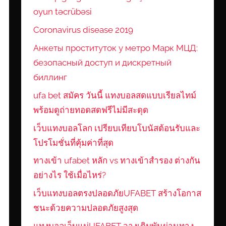
oyun təcrübəsi
Coronavirus disease 2019
Анкеты проституток у метро Марк МЦД:
безопасный доступ и дискретный
биллинг
ufa bet สมัคร วันนี้ แทงบอลสดแบบเรียลไทม์
พร้อมดูถ่ายทอดสดฟรีไม่มีสะดุด
เว็บแทงบอลโลก เปรียบเทียบโบนัสต้อนรับและ
โปรโมชั่นที่คุ้มค่าที่สุด
ทางเข้า ufabet หลัก vs ทางเข้าสำรอง ต่างกัน
อย่างไร ใช้เมื่อไหร่?
เว็บแทงบอลตรงปลอดภัยUFABET สร้างโอกาส
ชนะด้วยความปลอดภัยสูงสุด
แทงบอลเว็บแม่UFABET วางเดิมพันผ่านทาง