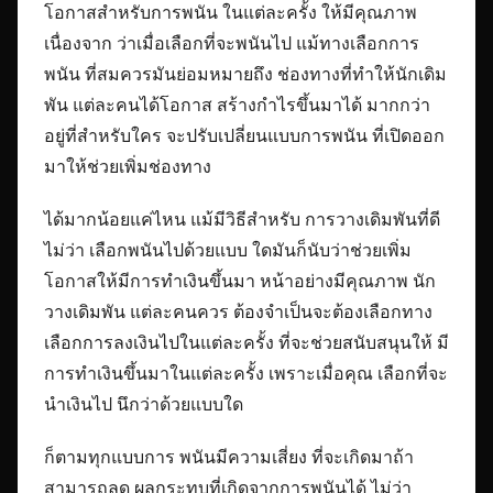
โอกาสสำหรับการพนัน ในแต่ละครั้ง ให้มีคุณภาพ
เนื่องจาก ว่าเมื่อเลือกที่จะพนันไป แม้ทางเลือกการ
พนัน ที่สมควรมันย่อมหมายถึง ช่องทางที่ทำให้นักเดิม
พัน แต่ละคนได้โอกาส สร้างกำไรขึ้นมาได้ มากกว่า
อยู่ที่สำหรับใคร จะปรับเปลี่ยนแบบการพนัน ที่เปิดออก
มาให้ช่วยเพิ่มช่องทาง
ได้มากน้อยแค่ไหน แม้มีวิธีสำหรับ การวางเดิมพันที่ดี
ไม่ว่า เลือกพนันไปด้วยแบบ ใดมันก็นับว่าช่วยเพิ่ม
โอกาสให้มีการทำเงินขึ้นมา หน้าอย่างมีคุณภาพ นัก
วางเดิมพัน แต่ละคนควร ต้องจำเป็นจะต้องเลือกทาง
เลือกการลงเงินไปในแต่ละครั้ง ที่จะช่วยสนับสนุนให้ มี
การทำเงินขึ้นมาในแต่ละครั้ง เพราะเมื่อคุณ เลือกที่จะ
นำเงินไป นึกว่าด้วยแบบใด
ก็ตามทุกแบบการ พนันมีความเสี่ยง ที่จะเกิดมาถ้า
สามารถลด ผลกระทบที่เกิดจากการพนันได้ ไม่ว่า