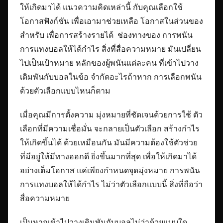
ให้เกิดมาได้ แนวความคิดเหล่านี้ กับคุณเลือกใช้
โอกาสฟังก์ชัน เพื่อเอามาช่วยเหลือ โอกาสในส่วนของ
สำหรับ เพื่อการสร้างรายได้ ช่องทางของ การพนัน
การแทงบอลให้ได้กำไร สิ่งที่สื่อความหมาย มันเปลี่ยน
ไปเป็นเป้าหมาย หลักของผู้พนันแต่ละคน ที่เข้าไปวาง
เดิมพันกับบอลในข้อ จำกัดอะไรถ้าหาก การเลือกพนัน
ด้วยตัวเลือกแบบไหนก็ตาม
เมื่อคุณมีการตั้งความ มุ่งหมายที่ชัดเจนด้วยการใช้ ตัว
เลือกที่มีความเชื่อมั่น จะกลายเป็นตัวเลือก สร้างกำไร
ให้เกิดขึ้นได้ ด้วยเหมือนกัน มันมีความต้องใช้ตัวช่วย
ที่มีอยู่ให้มีทางออกดี ยิ่งขึ้นมากที่สุด เพื่อให้เกิดมาได้
อย่างเต็มโอกาส
แค่เพียงกำหนดจุดมุ่งหมาย การพนัน
การแทงบอลให้ได้กำไร ไม่ว่าตัวเลือกแบบนี้ สิ่งที่ถือว่า
สื่อความหมาย
เป็นหากเข้าไปวางเดิมพันกับบอลไม่ว่าด้วยแบบใด