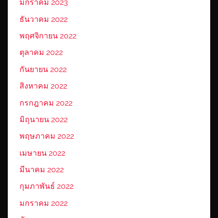
มกราคม 2023
ธันวาคม 2022
พฤศจิกายน 2022
ตุลาคม 2022
กันยายน 2022
สิงหาคม 2022
กรกฎาคม 2022
มิถุนายน 2022
พฤษภาคม 2022
เมษายน 2022
มีนาคม 2022
กุมภาพันธ์ 2022
มกราคม 2022