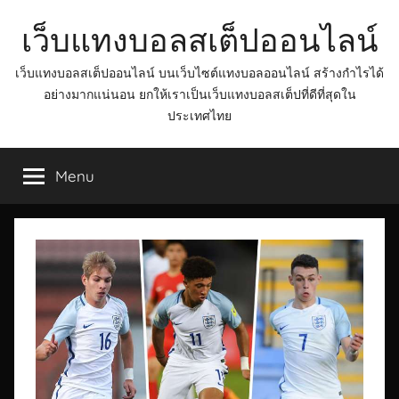
Skip
เว็บแทงบอลสเต็ปออนไลน์
to
content
เว็บแทงบอลสเต็ปออนไลน์ บนเว็บไซต์แทงบอลออนไลน์ สร้างกำไรได้
อย่างมากแน่นอน ยกให้เราเป็นเว็บแทงบอลสเต็ปที่ดีที่สุดใน
ประเทศไทย
Menu