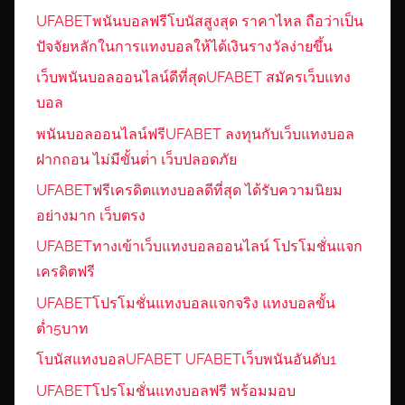
UFABETพนันบอลฟรีโบนัสสูงสุด ราคาไหล ถือว่าเป็น
ปัจจัยหลักในการแทงบอลให้ได้เงินรางวัลง่ายขึ้น
เว็บพนันบอลออนไลน์ดีที่สุดUFABET สมัครเว็บแทง
บอล
พนันบอลออนไลน์ฟรีUFABET ลงทุนกับเว็บแทงบอล
ฝากถอน ไม่มีขั้นต่ํา เว็บปลอดภัย
UFABETฟรีเครดิตแทงบอลดีที่สุด ได้รับความนิยม
อย่างมาก เว็บตรง
UFABETทางเข้าเว็บแทงบอลออนไลน์ โปรโมชั่นแจก
เครดิตฟรี
UFABETโปรโมชั่นแทงบอลแจกจริง แทงบอลขั้น
ต่ำ5บาท
โบนัสแทงบอลUFABET UFABETเว็บพนันอันดับ1
UFABETโปรโมชั่นแทงบอลฟรี พร้อมมอบ