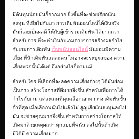
มีต้นทุนน้อยมันก็ยากมาก ยิ่งขึ้นที่จะช่วยเรียกเงิน
ลงทุน ที่เสียไปกับมา การเดิมพันออนไลน์ได้เงินจริง
มันก็เลยเป็นผลดี ให้กับผู้เข้าร่วมเดิมพัน ได้มากกว่า
สำหรับการ ที่จะทำเงินกับเกมต่างๆ
การสร้างผลกำไร
กับเกมการเดิมพัน
เว็บพนันออนไลน์
มันย่อมมีความ
เสี่ยง ที่นักเดิมพันแต่ละคน ไม่อาจจะระบุผลของ ความ
เสี่ยงพวกนั้นได้แต่ ถึงอย่างไรก็ตามแม้
สำหรับใคร ที่เลือกที่จะลดความเสี่ยงต่างๆ ได้มันย่อม
เป็นการ สร้างโอกาสที่ดีมากยิ่งขึ้น สำหรับเพื่อการได้
กำไรกับเกม แต่ละเกมที่คุณเลือกเอามาวาง เดิมพันขั้น
ต่ำที่สุด เมื่อเลือกพนันไปแล้วไม่ สูญเสียเงินลงทุนลงไป
มัน จะช่วยคุณมากยิ่งขึ้น สำหรับการสร้างโอกาสให้
เกิดมาด้วยเหตุผลว่า ทุกแบบที่พนัน ลงไปนั้นถ้าเกิด
มิได้มี ความเสี่ยงมาก