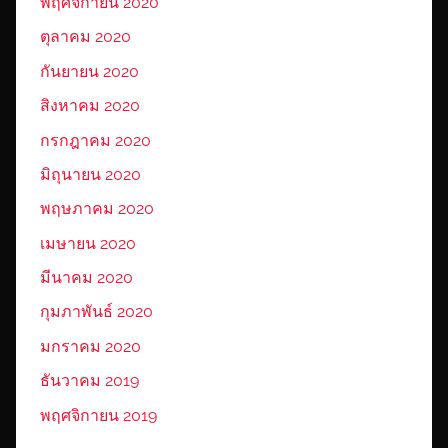
พฤศจิกายน 2020
ตุลาคม 2020
กันยายน 2020
สิงหาคม 2020
กรกฎาคม 2020
มิถุนายน 2020
พฤษภาคม 2020
เมษายน 2020
มีนาคม 2020
กุมภาพันธ์ 2020
มกราคม 2020
ธันวาคม 2019
พฤศจิกายน 2019