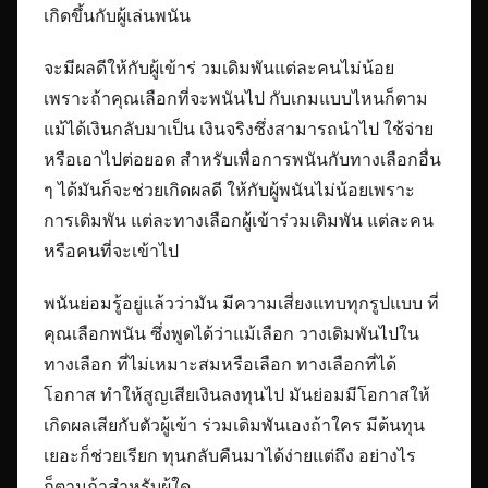
เกิดขึ้นกับผู้เล่นพนัน
จะมีผลดีให้กับผู้เข้าร่ วมเดิมพันแต่ละคนไม่น้อย
เพราะถ้าคุณเลือกที่จะพนันไป กับเกมแบบไหนก็ตาม
แม้ได้เงินกลับมาเป็น เงินจริงซึ่งสามารถนำไป ใช้จ่าย
หรือเอาไปต่อยอด สำหรับเพื่อการพนันกับทางเลือกอื่น
ๆ ได้มันก็จะช่วยเกิดผลดี ให้กับผู้พนันไม่น้อยเพราะ
การเดิมพัน แต่ละทางเลือกผู้เข้าร่วมเดิมพัน แต่ละคน
หรือคนที่จะเข้าไป
พนันย่อมรู้อยู่แล้วว่ามัน มีความเสี่ยงแทบทุกรูปแบบ ที่
คุณเลือกพนัน ซึ่งพูดได้ว่าแม้เลือก วางเดิมพันไปใน
ทางเลือก ที่ไม่เหมาะสมหรือเลือก ทางเลือกที่ได้
โอกาส ทำให้สูญเสียเงินลงทุนไป มันย่อมมีโอกาสให้
เกิดผลเสียกับตัวผู้เข้า ร่วมเดิมพันเองถ้าใคร มีต้นทุน
เยอะก็ช่วยเรียก ทุนกลับคืนมาได้ง่ายแต่ถึง อย่างไร
ก็ตามถ้าสำหรับผู้ใด