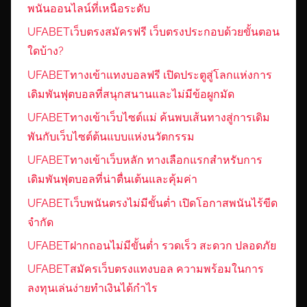
พนันออนไลน์ที่เหนือระดับ
UFABETเว็บตรงสมัครฟรี เว็บตรงประกอบด้วยขั้นตอน
ใดบ้าง?
UFABETทางเข้าแทงบอลฟรี เปิดประตูสู่โลกแห่งการ
เดิมพันฟุตบอลที่สนุกสนานและไม่มีข้อผูกมัด
UFABETทางเข้าเว็บไซต์แม่ ค้นพบเส้นทางสู่การเดิม
พันกับเว็บไซต์ต้นแบบแห่งนวัตกรรม
UFABETทางเข้าเว็บหลัก ทางเลือกแรกสำหรับการ
เดิมพันฟุตบอลที่น่าตื่นเต้นและคุ้มค่า
UFABETเว็บพนันตรงไม่มีขั้นต่ำ เปิดโอกาสพนันไร้ขีด
จำกัด
UFABETฝากถอนไม่มีขั้นต่ำ รวดเร็ว สะดวก ปลอดภัย
UFABETสมัครเว็บตรงแทงบอล ความพร้อมในการ
ลงทุนเล่นง่ายทำเงินได้กำไร