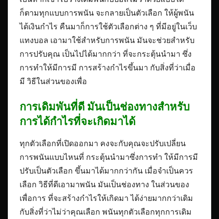
ก็ตามทุกแบบการพนัน จะกลายเป็นตัวเลือก ให้ผู้พนัน
ได้เงินกำไร คืนมาก็การใช้ตัวเลือกต่าง ๆ ที่มีอยู่ในเว็บ
แทงบอล เอามาใช้สำหรับการพนัน มันจะช่วยสำหรับ
การปรับคุณ เป็นไปได้มากกว่า ที่จะกระตุ้นนำมา ซึ่ง
การทำให้มีการมี การสร้างกำไรขึ้นมา กับสิ่งที่ว่าเมื่อ
มี วิธีในส่วนของเพื่อ
การเดิมพันที่ดี มันเป็นช่องทางสำหรับ
การได้กำไรที่จะเกิดมาได้
ทุกตัวเลือกที่เปิดออกมา คงจะกับคุณจะปรับเปลี่ยน
การพนันแบบไหนที่ กระตุ้นนำมาซึ่งการทำ ให้มีการมี
ปรับเป็นตัวเลือก ขึ้นมาได้มากกว่ากัน เมื่อจำเป็นควร
เลือก วิธีที่ดีเอามาพนัน มันเป็นช่องทาง ในส่วนของ
เพื่อการ ที่จะสร้างกำไรให้เกิดมา ได้ง่ายมากกว่าเดิม
กับสิ่งที่ว่าไม่ว่าคุณเลือก พนันทุกตัวเลือกทุกการเดิม