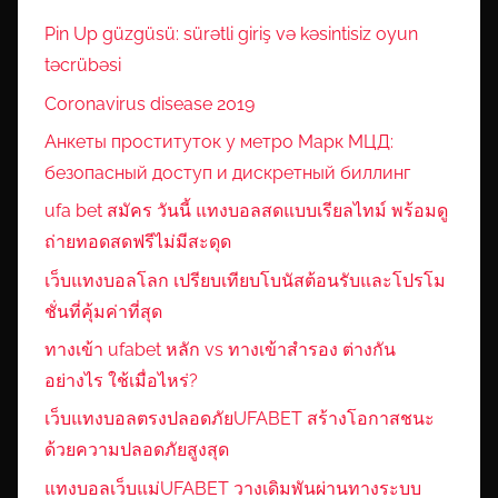
Pin Up güzgüsü: sürətli giriş və kəsintisiz oyun
təcrübəsi
Coronavirus disease 2019
Анкеты проституток у метро Марк МЦД:
безопасный доступ и дискретный биллинг
ufa bet สมัคร วันนี้ แทงบอลสดแบบเรียลไทม์ พร้อมดู
ถ่ายทอดสดฟรีไม่มีสะดุด
เว็บแทงบอลโลก เปรียบเทียบโบนัสต้อนรับและโปรโม
ชั่นที่คุ้มค่าที่สุด
ทางเข้า ufabet หลัก vs ทางเข้าสำรอง ต่างกัน
อย่างไร ใช้เมื่อไหร่?
เว็บแทงบอลตรงปลอดภัยUFABET สร้างโอกาสชนะ
ด้วยความปลอดภัยสูงสุด
แทงบอลเว็บแม่UFABET วางเดิมพันผ่านทางระบบ