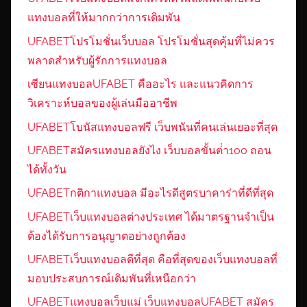
แทงบอลที่ให้มากกว่าการเดิมพัน
UFABETโปรโมชั่นเว็บบอล โปรโมชั่นสุดคุ้มที่ไม่ควร
พลาดสำหรับผู้รักการแทงบอล
เซียนแทงบอลUFABET คืออะไร และแนวคิดการ
วิเคราะห์บอลของผู้เล่นมืออาชีพ
UFABETโบนัสแทงบอลฟรี เว็บพนันที่คนเล่นเยอะที่สุด
UFABETสมัครแทงบอลยังไง เว็บบอลขั้นต่ํา100 ถอน
ได้ทั้งวัน
UFABETกติกาแทงบอล มีอะไรดีสูตรบาคาร่าที่ดีที่สุด
UFABETเว็บแทงบอลต่างประเทศ ได้มาตรฐานจำเป็น
ต้องได้รับการอนุญาตอย่างถูกต้อง
UFABETเว็บแทงบอลดีที่สุด คือที่สุดของเว็บแทงบอลที่
มอบประสบการณ์เดิมพันที่เหนือกว่า
UFABETแทงบอลเว็บแม่ เว็บแทงบอลUFABET สมัคร