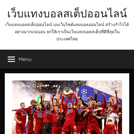
Skip
เว็บแทงบอลสเต็ปออนไลน์
to
content
เว็บแทงบอลสเต็ปออนไลน์ บนเว็บไซต์แทงบอลออนไลน์ สร้างกำไรได้
อย่างมากแน่นอน ยกให้เราเป็นเว็บแทงบอลสเต็ปที่ดีที่สุดใน
ประเทศไทย
Menu