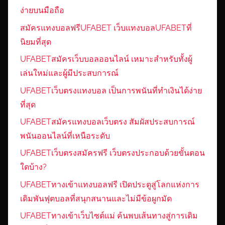
ง่ายบนมือถือ
สมัครแทงบอลฟรีUFABET เว็บแทงบอลUFABETที่
นิยมที่สุด
UFABETสมัครเว็บบอลออนไลน์ เหมาะสำหรับทั้งผู้
เล่นใหม่และผู้มีประสบการณ์
UFABETเว็บตรงแทงบอล เป็นการพนันที่ทำเงินได้ง่าย
ที่สุด
UFABETสมัครแทงบอลเว็บตรง สัมผัสประสบการณ์
พนันออนไลน์ที่เหนือระดับ
UFABETเว็บตรงสมัครฟรี เว็บตรงประกอบด้วยขั้นตอน
ใดบ้าง?
UFABETทางเข้าแทงบอลฟรี เปิดประตูสู่โลกแห่งการ
เดิมพันฟุตบอลที่สนุกสนานและไม่มีข้อผูกมัด
UFABETทางเข้าเว็บไซต์แม่ ค้นพบเส้นทางสู่การเดิม