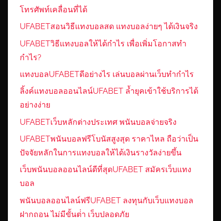
โทรศัพท์เคลื่อนที่ได้
UFABETสอนวิธีแทงบอลสด แทงบอลง่ายๆ ได้เงินจริง
UFABETวิธีแทงบอลให้ได้กำไร เพื่อเพิ่มโอกาสทำ
กำไร?
แทงบอลUFABETดีอย่างไร เล่นบอลผ่านเว็บทำกำไร
ลิ้งค์แทงบอลออนไลน์UFABET ล้ำยุคเข้าใช้บริการได้
อย่างง่าย
UFABETเว็บหลักต่างประเทศ พนันบอลจ่ายจริง
UFABETพนันบอลฟรีโบนัสสูงสุด ราคาไหล ถือว่าเป็น
ปัจจัยหลักในการแทงบอลให้ได้เงินรางวัลง่ายขึ้น
เว็บพนันบอลออนไลน์ดีที่สุดUFABET สมัครเว็บแทง
บอล
พนันบอลออนไลน์ฟรีUFABET ลงทุนกับเว็บแทงบอล
ฝากถอน ไม่มีขั้นต่ํา เว็บปลอดภัย