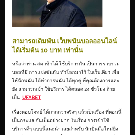
สามารถเดิมพัน เว็บพนันบอลออนไลน์
ได้เริ่มต้น 10 บาท เท่านั่น
หรือว่าท่าน สมาชิกได้ ใช้บริการกัน เป็นการรวบรวม
บอลที่มี การแข่งขันกัน ทั่วโลกมาไว้ ในเว็บเดียว เพื่อ
ให้นักพนัน ได้ทำการพนัน ได้ทุกคู่ ที่คุณต้องการและ
ยัง สามารถเข้า ใช้บริการ ได้ตลอด 24 ชั่วโมง ด้วย
เป็น
UFABET
เรื่องตอบโจทย์ ได้มากกว่าจริงๆ แล้วเป็นเรื่อง ที่ตอนนี้
เป็นกระแส กันเป็นอย่างมาก ในเรื่อง การเข้าใช้
บริการดีๆ แบบนี้แนะนำ เลยสำหรับ นักปั่นมือใหม่ยิ่ง