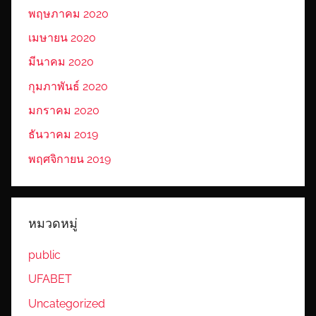
พฤษภาคม 2020
เมษายน 2020
มีนาคม 2020
กุมภาพันธ์ 2020
มกราคม 2020
ธันวาคม 2019
พฤศจิกายน 2019
หมวดหมู่
public
UFABET
Uncategorized