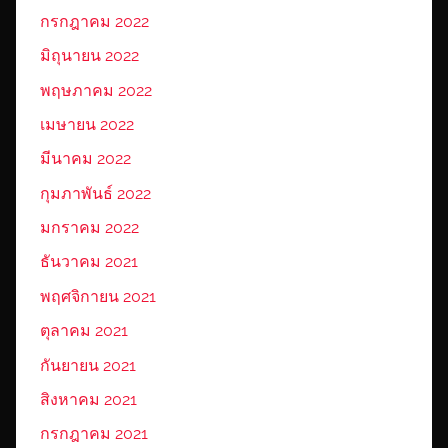
กรกฎาคม 2022
มิถุนายน 2022
พฤษภาคม 2022
เมษายน 2022
มีนาคม 2022
กุมภาพันธ์ 2022
มกราคม 2022
ธันวาคม 2021
พฤศจิกายน 2021
ตุลาคม 2021
กันยายน 2021
สิงหาคม 2021
กรกฎาคม 2021