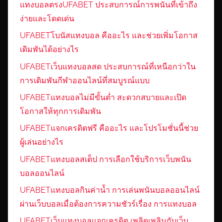
แทงบอลตรงUFABET ประสบการณ์การพนันที่เข้าถึง
ง่ายและโดดเด่น
UFABETโบนัสแทงบอล คืออะไร และช่วยเพิ่มโอกาส
เดิมพันได้อย่างไร
UFABETเว็บแทงบอลสด ประสบการณ์ที่เหนือกว่าใน
การเดิมพันกีฬาออนไลน์ที่สมบูรณ์แบบ
UFABETแทงบอลไม่มีขั้นต่ำ สะดวกสบายและเปิด
โอกาสให้ทุกการเดิมพัน
UFABETแจกเครดิตฟรี คืออะไร และโปรโมชั่นนี้ช่วย
ผู้เล่นอย่างไร
UFABETแทงบอลสเต็ป การเลือกใช้บริการเว็บพนัน
บอลออนไลน์
UFABETแทงบอลกินค่าน้ำ การเล่นพนันบอลออนไลน์
ผ่านเว็บบอลเมื่อต้องการความชัวร์เรื่อง การแทงบอล
UFABETเว็บแทงบอลแจกเครดิต เพลิดเพลินกับเว็บ