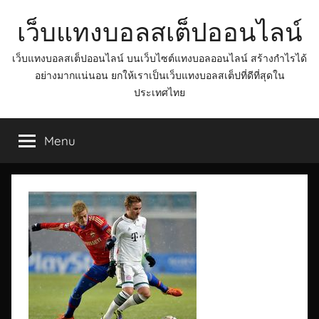
Skip
เว็บแทงบอลสเต็ปออนไลน์
to
content
เว็บแทงบอลสเต็ปออนไลน์ บนเว็บไซต์แทงบอลออนไลน์ สร้างกำไรได้
อย่างมากแน่นอน ยกให้เราเป็นเว็บแทงบอลสเต็ปที่ดีที่สุดใน
ประเทศไทย
Menu