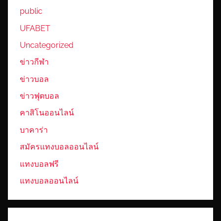
public
UFABET
Uncategorized
ข่าวกีฬา
ข่าวบอล
ข่าวฟุตบอล
คาสิโนออนไลน์
บาคาร่า
สมัครแทงบอลออนไลน์
แทงบอลฟรี
แทงบอลออนไลน์