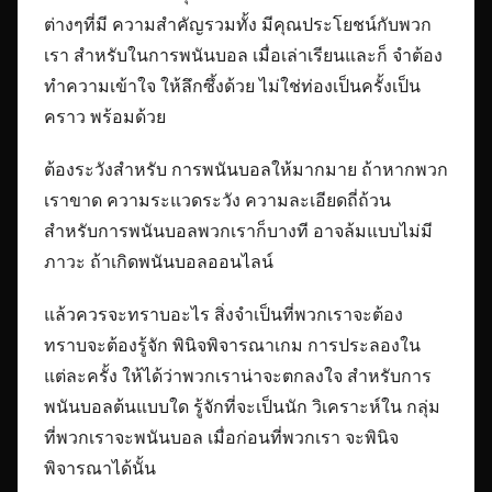
ต่างๆที่มี ความสำคัญรวมทั้ง มีคุณประโยชน์กับพวก
เรา สำหรับในการพนันบอล เมื่อเล่าเรียนและก็ จำต้อง
ทำความเข้าใจ ให้ลึกซึ้งด้วย ไม่ใช่ท่องเป็นครั้งเป็น
คราว พร้อมด้วย
ต้องระวังสำหรับ การพนันบอลให้มากมาย ถ้าหากพวก
เราขาด ความระแวดระวัง ความละเอียดถี่ถ้วน
สำหรับการพนันบอลพวกเราก็บางที อาจล้มแบบไม่มี
ภาวะ ถ้าเกิดพนันบอลออนไลน์
แล้วควรจะทราบอะไร สิ่งจำเป็นที่พวกเราจะต้อง
ทราบจะต้องรู้จัก พินิจพิจารณาเกม การประลองใน
แต่ละครั้ง ให้ได้ว่าพวกเราน่าจะตกลงใจ สำหรับการ
พนันบอลต้นแบบใด รู้จักที่จะเป็นนัก วิเคราะห์ใน กลุ่ม
ที่พวกเราจะพนันบอล เมื่อก่อนที่พวกเรา จะพินิจ
พิจารณาได้นั้น