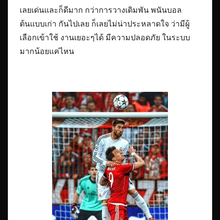
เลยเด่นและก็ดีมาก กว่าการวางเดิมพัน พนันบอล
ต้นแบบเก่า กันไปเลย ก็เลยไม่น่าประหลาดใจ ว่ามีผู้
เลือกเข้าใช้ งานเยอะๆได้ มีความปลอดภัย ในระบบ
มากน้อยแค่ไหน