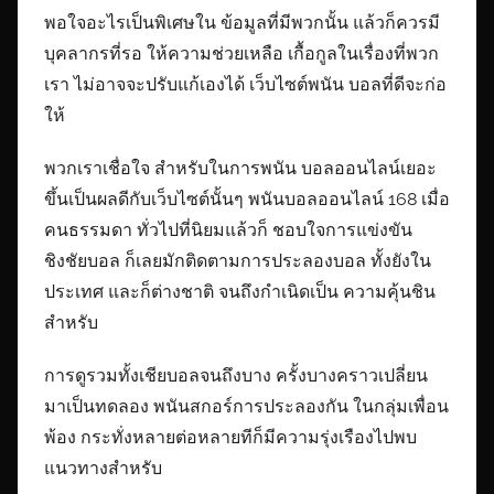
พอใจอะไรเป็นพิเศษใน ข้อมูลที่มีพวกนั้น แล้วก็ควรมี
บุคลากรที่รอ ให้ความช่วยเหลือ เกื้อกูลในเรื่องที่พวก
เรา ไม่อาจจะปรับแก้เองได้ เว็บไซต์พนัน บอลที่ดีจะก่อ
ให้
พวกเราเชื่อใจ สำหรับในการพนัน บอลออนไลน์เยอะ
ขึ้นเป็นผลดีกับเว็บไซต์นั้นๆ พนันบอลออนไลน์ 168 เมื่อ
คนธรรมดา ทั่วไปที่นิยมแล้วก็ ชอบใจการแข่งขัน
ชิงชัยบอล ก็เลยมักติดตามการประลองบอล ทั้งยังใน
ประเทศ และก็ต่างชาติ จนถึงกำเนิดเป็น ความคุ้นชิน
สำหรับ
การดูรวมทั้งเชียบอลจนถึงบาง ครั้งบางคราวเปลี่ยน
มาเป็นทดลอง พนันสกอร์การประลองกัน ในกลุ่มเพื่อน
พ้อง กระทั่งหลายต่อหลายทีก็มีความรุ่งเรืองไปพบ
แนวทางสำหรับ