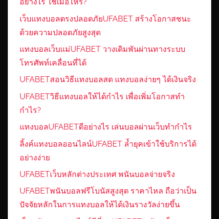
อย่างไร ใช้เมื่อไหร่?
เว็บแทงบอลตรงปลอดภัยUFABET สร้างโอกาสชนะ
ด้วยความปลอดภัยสูงสุด
แทงบอลเว็บแม่UFABET วางเดิมพันผ่านทางระบบ
โทรศัพท์เคลื่อนที่ได้
UFABETสอนวิธีแทงบอลสด แทงบอลง่ายๆ ได้เงินจริง
UFABETวิธีแทงบอลให้ได้กำไร เพื่อเพิ่มโอกาสทำ
กำไร?
แทงบอลUFABETดีอย่างไร เล่นบอลผ่านเว็บทำกำไร
ลิ้งค์แทงบอลออนไลน์UFABET ล้ำยุคเข้าใช้บริการได้
อย่างง่าย
UFABETเว็บหลักต่างประเทศ พนันบอลจ่ายจริง
UFABETพนันบอลฟรีโบนัสสูงสุด ราคาไหล ถือว่าเป็น
ปัจจัยหลักในการแทงบอลให้ได้เงินรางวัลง่ายขึ้น