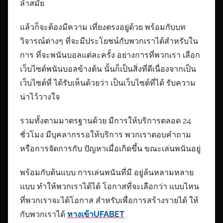
ล้ำสมัย
แล้วก็จะต้องมีความ เที่ยงตรงอยู่ด้วย พร้อมกับบท
วิจารณ์ต่างๆ ที่จะมีประโยชน์กับพวกเราได้สำหรับใน
การ ที่จะพนันบอลแต่ละครั้ง อย่างการที่พวกเรา เลือก
เว็บไซต์พนันบอลข้างต้น นั้นก็เป็นสิ่งที่ดีเนื่องจากเป็น
เว็บไซต์ที่ ได้รับเห็นด้วยว่า เป็นเว็บไซต์ที่ได้ รับความ
น่าไว้วางใจ
รวมทั้งตามมาตรฐานด้วย มีการให้บริการตลอด 24
ชั่วโมง มีบุคลากรรอให้บริการ พวกเราตอบคำถาม
หรือการจัดการกับ ปัญหาเมื่อเกิดขึ้น ขณะเล่นพนันอยู่
พร้อมกับต้นแบบ การเล่นพนันที่มี อยู่ล้นหลามหลาย
แบบ ทำให้พวกเราได้ได้ โอกาสที่จะเลือกว่า แบบไหน
ที่พวกเราจะได้โอกาส สำหรับเพื่อการสร้างรายได้ ให้
กับพวกเราได้
ทางเข้าUFABET