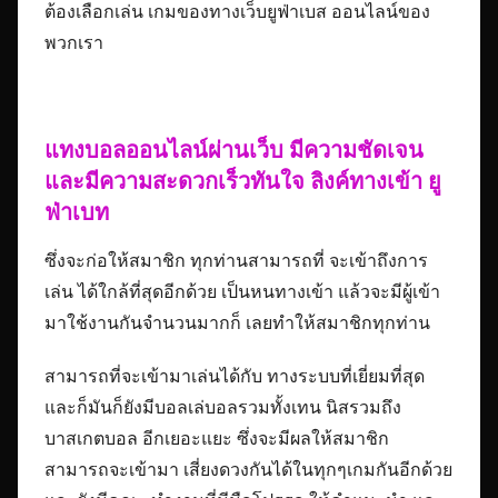
ต้องเลือกเล่น เกมของทางเว็บยูฟ่าเบส ออนไลน์ของ
พวกเรา
แทงบอลออนไลน์ผ่านเว็บ มีความชัดเจน
และมีความสะดวกเร็วทันใจ ลิงค์ทางเข้า ยู
ฟ่าเบท
ซึ่งจะก่อให้สมาชิก ทุกท่านสามารถที่ จะเข้าถึงการ
เล่น ได้ใกล้ที่สุดอีกด้วย เป็นหนทางเข้า แล้วจะมีผู้เข้า
มาใช้งานกันจำนวนมากก็ เลยทำให้สมาชิกทุกท่าน
สามารถที่จะเข้ามาเล่นได้กับ ทางระบบที่เยี่ยมที่สุด
และก็มันก็ยังมีบอลเล่บอลรวมทั้งเทน นิสรวมถึง
บาสเกตบอล อีกเยอะแยะ ซึ่งจะมีผลให้สมาชิก
สามารถจะเข้ามา เสี่ยงดวงกันได้ในทุกๆเกมกันอีกด้วย