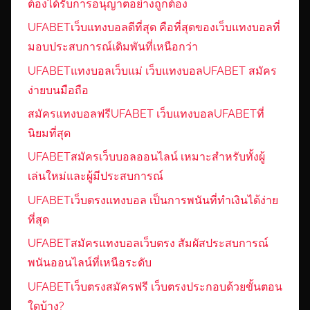
ต้องได้รับการอนุญาตอย่างถูกต้อง
UFABETเว็บแทงบอลดีที่สุด คือที่สุดของเว็บแทงบอลที่
มอบประสบการณ์เดิมพันที่เหนือกว่า
UFABETแทงบอลเว็บแม่ เว็บแทงบอลUFABET สมัคร
ง่ายบนมือถือ
สมัครแทงบอลฟรีUFABET เว็บแทงบอลUFABETที่
นิยมที่สุด
UFABETสมัครเว็บบอลออนไลน์ เหมาะสำหรับทั้งผู้
เล่นใหม่และผู้มีประสบการณ์
UFABETเว็บตรงแทงบอล เป็นการพนันที่ทำเงินได้ง่าย
ที่สุด
UFABETสมัครแทงบอลเว็บตรง สัมผัสประสบการณ์
พนันออนไลน์ที่เหนือระดับ
UFABETเว็บตรงสมัครฟรี เว็บตรงประกอบด้วยขั้นตอน
ใดบ้าง?