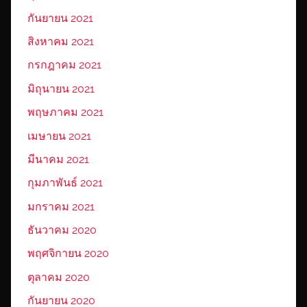
กันยายน 2021
สิงหาคม 2021
กรกฎาคม 2021
มิถุนายน 2021
พฤษภาคม 2021
เมษายน 2021
มีนาคม 2021
กุมภาพันธ์ 2021
มกราคม 2021
ธันวาคม 2020
พฤศจิกายน 2020
ตุลาคม 2020
กันยายน 2020