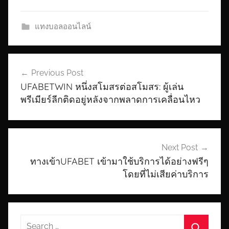
แทงบอลออนไลน์
เมนู
Previous Post
นำทาง
UFABETWIN หนึ่งสโมสรต่อสโมสร: ผู้เล่น
เรื่อง
พรีเมียร์ลีกติดอยู่หลังจากพลาดการเคลื่อนไหว
Next Post
ทางเข้าUFABET เข้ามาใช้บริการได้อย่างฟรีๆ
โดยที่ไม่เสียค่าบริการ
Search