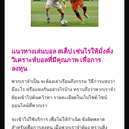
แนวทางเล่นบอล สเต็ป เช่นไรให้มั่งคั่ง
วิเคราะห์บอลที่มีคุณภาพ เพื่อการ
ลงทุน
พวกเราจำเป็น จะต้องเล่าเรียนถึงกรรม วิธีการแทงว่า
มีอะไร หรือแทงกันอย่างไรบ้าง ทราบถึงว่าพวกเราจำ
ต้องเข้าไปค้นคว้าหา รายละเอียดในเว็บไซต์ ไซน์
ออนไลน์ที่พวกเรา
จะเข้าไปใช้บริการ เพื่อไม่ให้กำเนิด ข้อผิดพลาด
สำหรับเพื่อการลงทุน เมื่อพวกเราจำต้อง ทราบสิ่ง