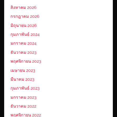
สิงหาคม 2026
กรกฎาคม 2026
มิถุนายน 2026
กุมภาพันธ์ 2024
มกราคม 2024
ธันวาคม 2023
พฤศจิกายน 2023
เมษายน 2023
มีนาคม 2023
กุมภาพันธ์ 2023
มกราคม 2023
ธันวาคม 2022
พฤศจิกายน 2022