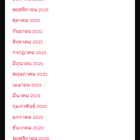
พฤศจิกายน 2021
ตุลาคม 2021
กันยายน 2021
สิงหาคม 2021
กรกฎาคม 2021
มิถุนายน 2021
พฤษภาคม 2021
เมษายน 2021
มีนาคม 2021
กุมภาพันธ์ 2021
มกราคม 2021
ธันวาคม 2020
พฤศจิกายน 2020