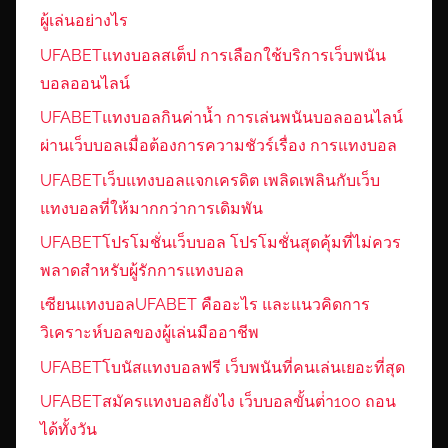
ผู้เล่นอย่างไร
UFABETแทงบอลสเต็ป การเลือกใช้บริการเว็บพนัน
บอลออนไลน์
UFABETแทงบอลกินค่าน้ำ การเล่นพนันบอลออนไลน์
ผ่านเว็บบอลเมื่อต้องการความชัวร์เรื่อง การแทงบอล
UFABETเว็บแทงบอลแจกเครดิต เพลิดเพลินกับเว็บ
แทงบอลที่ให้มากกว่าการเดิมพัน
UFABETโปรโมชั่นเว็บบอล โปรโมชั่นสุดคุ้มที่ไม่ควร
พลาดสำหรับผู้รักการแทงบอล
เซียนแทงบอลUFABET คืออะไร และแนวคิดการ
วิเคราะห์บอลของผู้เล่นมืออาชีพ
UFABETโบนัสแทงบอลฟรี เว็บพนันที่คนเล่นเยอะที่สุด
UFABETสมัครแทงบอลยังไง เว็บบอลขั้นต่ํา100 ถอน
ได้ทั้งวัน