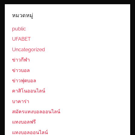
หมวดหมู่
public
UFABET
Uncategorized
ข่าวกีฬา
ข่าวบอล
ข่าวฟุตบอล
คาสิโนออนไลน์
บาคาร่า
สมัครแทงบอลออนไลน์
แทงบอลฟรี
แทงบอลออนไลน์