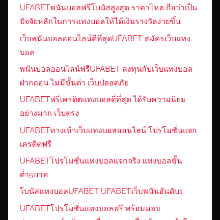
UFABETพนันบอลฟรีโบนัสสูงสุด ราคาไหล ถือว่าเป็น
ปัจจัยหลักในการแทงบอลให้ได้เงินรางวัลง่ายขึ้น
เว็บพนันบอลออนไลน์ดีที่สุดUFABET สมัครเว็บแทง
บอล
พนันบอลออนไลน์ฟรีUFABET ลงทุนกับเว็บแทงบอล
ฝากถอน ไม่มีขั้นต่ํา เว็บปลอดภัย
UFABETฟรีเครดิตแทงบอลดีที่สุด ได้รับความนิยม
อย่างมาก เว็บตรง
UFABETทางเข้าเว็บแทงบอลออนไลน์ โปรโมชั่นแจก
เครดิตฟรี
UFABETโปรโมชั่นแทงบอลแจกจริง แทงบอลขั้น
ต่ำ5บาท
โบนัสแทงบอลUFABET UFABETเว็บพนันอันดับ1
UFABETโปรโมชั่นแทงบอลฟรี พร้อมมอบ