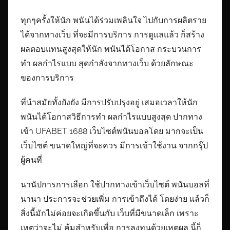
ทุกๆครั้งให้นัก พนันได้ร่วมเพลินใจ ไปกับการผลิตราย
ได้จากทางเว็บ ที่จะมีการบริการ การดูแลแล้ว ก็สร้าง
ผลตอบแทนสูงสุดให้นัก พนันได้โอกาส กระบวนการ
ทำ ผลกำไรแบบ สุดกำลังจากทางเว็บ ด้วยลักษณะ
ของการบริการ
ที่นำสมัยทั้งยังยัง มีการปรับปรุงอยู่ เสมอเวลาให้นัก
พนันได้โอกาสวิธีการทำ ผลกำไรแบบสูงสุด ปากทาง
เข้า UFABET 1688 เว็บไซต์พนันบอลโดย มากจะเป็น
เว็บไซต์ ขนาดใหญ่ที่จะควร มีการเข้าใช้งาน จากกรุ๊ป
ผู้คนที่
นานัปการการเลือก ใช้ปากทางเข้าเว็บไซต์ พนันบอลที่
นานา ประการจะช่วยเพิ่ม การเข้าถึงได้ โดยง่าย แล้วก็
สิ่งนี้มักไม่ค่อยจะเกิดขึ้นกับ เว็บที่มีขนาดเล็ก เพราะ
เหตุว่าจะไม่ คุ้มสำหรับเพื่อ การลงทุนด้วยเหตุผล นี้ก็