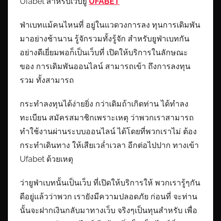
Ufabet สำหรับเว็บยู
UFABET
ฟ่าเบทแม้คนไหนที่ อยู่ในแวดวงการลง ทุนการเดิมพัน
มาอย่างช้านาน รู้จักรวมทั้งรู้จัก สำหรับยูฟ่าเบทกัน
อย่างดีเยี่ยมพอก็เป็นเว็บที่ เปิดให้บริการในลักษณะ
ของ การเดิมพันออนไลน์ สามารถเข้า ถึงการลงทุน
รวม ทั้งสามารถ
กระทำลงทุนได้ง่ายยิ่ง กว่าเดิมถ้าเกิดท่าน ได้ทำลง
ทะเบียน สมัครสมาชิกเพราะเหตุ ว่าพวกเราสามารถ
ทำใช้งานผ่านระบบออนไลน์ ได้โดยที่พวกเราไม่ ต้อง
กระทำเดินทาง ให้เสียเวล่ำเวลา อีกต่อไปปาก ทางเข้า
Ufabet ด้วยเหตุ
ว่ายูฟ่าเบทนั้นเป็นเว็บ ที่เปิดให้บริการให้ พวกเรารู้ๆกัน
ดีอยู่แล้วว่าพวก เรายังมีความปลอดภัย ก่อนที่ จะท่าน
นั้นจะฝากเงินกลับมาทางเว็บ จริงๆเป็นทุนสำหรับ เพื่อ