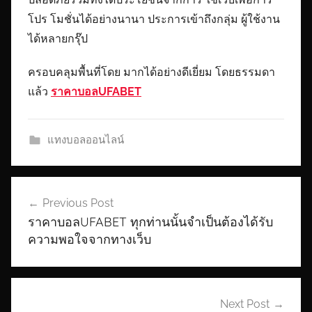
โปร โมชั่นได้อย่างนานา ประการเข้าถึงกลุ่ม ผู้ใช้งาน
ได้หลายกรุ๊ป
ครอบคลุมพื้นที่โดย มากได้อย่างดีเยี่ยม โดยธรรมดา
แล้ว
ราคาบอลUFABET
แทงบอลออนไลน์
เมนู
Previous Post
นำทาง
ราคาบอลUFABET ทุกท่านนั้นจำเป็นต้องได้รับ
เรื่อง
ความพอใจจากทางเว็บ
Next Post