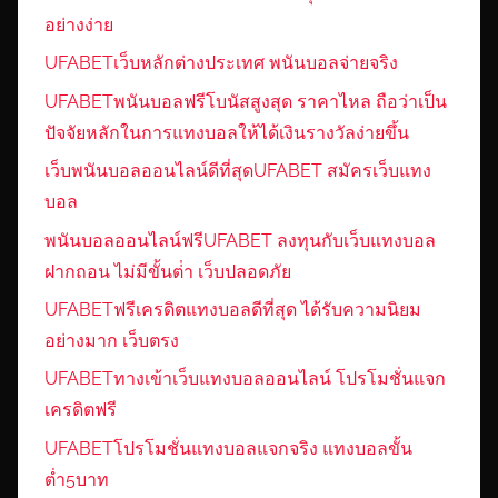
อย่างง่าย
UFABETเว็บหลักต่างประเทศ พนันบอลจ่ายจริง
UFABETพนันบอลฟรีโบนัสสูงสุด ราคาไหล ถือว่าเป็น
ปัจจัยหลักในการแทงบอลให้ได้เงินรางวัลง่ายขึ้น
เว็บพนันบอลออนไลน์ดีที่สุดUFABET สมัครเว็บแทง
บอล
พนันบอลออนไลน์ฟรีUFABET ลงทุนกับเว็บแทงบอล
ฝากถอน ไม่มีขั้นต่ํา เว็บปลอดภัย
UFABETฟรีเครดิตแทงบอลดีที่สุด ได้รับความนิยม
อย่างมาก เว็บตรง
UFABETทางเข้าเว็บแทงบอลออนไลน์ โปรโมชั่นแจก
เครดิตฟรี
UFABETโปรโมชั่นแทงบอลแจกจริง แทงบอลขั้น
ต่ำ5บาท