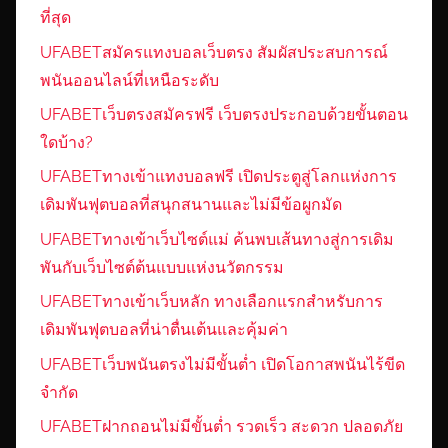
ที่สุด
UFABETสมัครแทงบอลเว็บตรง สัมผัสประสบการณ์
พนันออนไลน์ที่เหนือระดับ
UFABETเว็บตรงสมัครฟรี เว็บตรงประกอบด้วยขั้นตอน
ใดบ้าง?
UFABETทางเข้าแทงบอลฟรี เปิดประตูสู่โลกแห่งการ
เดิมพันฟุตบอลที่สนุกสนานและไม่มีข้อผูกมัด
UFABETทางเข้าเว็บไซต์แม่ ค้นพบเส้นทางสู่การเดิม
พันกับเว็บไซต์ต้นแบบแห่งนวัตกรรม
UFABETทางเข้าเว็บหลัก ทางเลือกแรกสำหรับการ
เดิมพันฟุตบอลที่น่าตื่นเต้นและคุ้มค่า
UFABETเว็บพนันตรงไม่มีขั้นต่ำ เปิดโอกาสพนันไร้ขีด
จำกัด
UFABETฝากถอนไม่มีขั้นต่ำ รวดเร็ว สะดวก ปลอดภัย