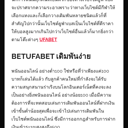
จะปราศจากความระอาเพราะว่าทางเว็บไซต์มีกีฬาให้
เลือกแทงและก็เลือกวางเดิมพันหลายชนิดแล้วก็ที่
สำคัญไปกว่านั้นเว็บไซต์ยูฟ่าเบสเป็นเว็บไซต์ที่ตีราคา
ให้บอลสูงมากเกินไปกว่าเว็บไซต์อื่นแล้วก็มากยิ่งกว่า
ตามโต๊ะต่างๆ
UFABET
BETUFABET เดิมพันง่าย
พนันออนไลน์ อย่างต่ำ100 ใช่หรือที่ว่าเพียงแค่100
บาทก็เล่นได้แล้ว กับลูกค้าคนใหม่ที่กำลังจะได้รับ
ความสนุกสนานร่าเริงบนโลกอินเตอร์เน็ตที่คงจะลง
เป็นอย่างยิ่งพนันออนไลน์ อย่างน้อย100 เมื่อมีความ
ต้องการที่จะทดสอบเล่นการเดิมพันออนไลน์ที่ฝากเงิน
เข้าขั้นต่ำน้อยสุดเพื่อจะเข้าไปเล่นการเดิมพันใน
เว็บไซต์พนันออนไลน์ ซึ่งมีการออกกฎสำหรับการฝาก
เงินเข้าระบบสูงสูงถึง500