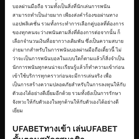
บอลผ่านมือถือ รวมทั้งเป็นสิ่งที่นักเล่นการพนัน
สามารถทำเป็นง่ายมาก เพียงส่งคำร้องขอผ่านทาง
แอปพลิเคชั่น รวมทั้งกระทำการเลือกคู่บอลที่ต้องการ
ของทุกคนจะว่างพนันตามสิ่งที่ต้องการต่อจากนั้น ก็
เลือกจำนวนเงินที่อยากวางเดิมพัน ซึ่งเป็นความสบาย
ง่ายมากสำหรับในการพนันบอลผ่านมือถือเดี๋ยวนี้ ไม่
ว่าจะเป็นการพนันบอลในแบบใดก็ตามแล้วก็สิ่งจำเป็น
นักการพนันทุกคนน่าจะเรียนรู้แล้วก็ทำความเข้าก่อน
เข้าใช้บริการทุกคราวก่อนจะมีการเล่นจริง เพื่อ
เป็นการสร้างความปลอดภัยสำหรับในการลงทุนให้กับ
ตัวเองได้อย่างดีเยี่ยมอีกด้วย รวมทั้งยังเป็นการรักษา
จังหวะให้กับตัวเองในทุกด้านให้กับตัวเองได้อย่างดี
เยี่ยม
UFABETทางเข้า เล่นUFABET