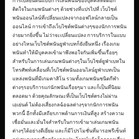
การเปลี่ยนต้นแบบการเล่นพนันของบุคคลที่ติดอก
ติดใจในเกมพนันต่างๆ ด้วยช่วงที่แปรไปที่ เว็บไซต์
พนันออนไลน์ที่เปลี่ยนแปลงจากออฟไลน์กลายเป็น
ออนไลน์ การเข้าถึงเว็บไซต์พนันต่างๆของนักการพนัน
ง่ายมากยิ่งขึ้น ไม่ว่าจะเปลี่ยนแปลง การบริการในแบบ
อย่างไหนเว็บไซต์พนันยูฟ่าเบทก็ยังยืนหนึ่ง เรื่องเกม
พนันทำให้มีบุคคลเข้ามาพึงพอใจกันเพิ่มขึ้นเรื่อยๆ
สำหรับในการเล่นเกมพนันต่างๆในเว็บไซต์ยูฟ่าเบทใน
โทรศัพท์เคลื่อนที่เว็บไซต์พนันออนไลน์ยูฟ่าเบทเป็น
แหล่งพนันที่มีเกมคาสิโน รวมทั้งเกมพนันชนิดกีฬา
ต่างๆรอบริการแก่นักพนันเรื่อยๆมา และก็เป็นที่นิยม
ตลอดมา ด้วยคุณลักษณะที่เป็นเว็บไซต์ตรงไม่ผ่าน
เอเย่นต์ ไม่ต้องเสี่ยงกลฉ้อฉลต่างๆจากนักการพนัน
พวกนี้ อีกทั้งมีเสถียรภาพด้านการเงินที่สูง สร้างความ
เชื่อมั่นและมั่นใจสำหรับในการเข้ามาเล่นเกมพนัน
ต่างๆได้อย่างดีเยี่ยม และก็มีโปรโมชั่นที่มารอพรีเซ็นท์