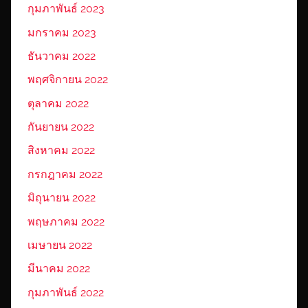
กุมภาพันธ์ 2023
มกราคม 2023
ธันวาคม 2022
พฤศจิกายน 2022
ตุลาคม 2022
กันยายน 2022
สิงหาคม 2022
กรกฎาคม 2022
มิถุนายน 2022
พฤษภาคม 2022
เมษายน 2022
มีนาคม 2022
กุมภาพันธ์ 2022