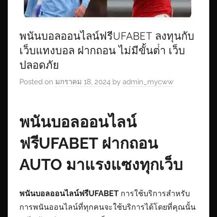
พนันบอลออนไลน์ฟรีUFABET ลงทุนกับ
เว็บแทงบอล ฝากถอน ไม่มีขั้นต่ํา เว็บ
ปลอดภัย
Posted on
มกราคม 18, 2024
by
admin_mycww
พนันบอลออนไลน์
ฟรีUFABET
ฝากถอน
AUTO มาแรงแซงทุกเว็บ
พนันบอลออนไลน์ฟรีUFABET
การใช้บริการสำหรับ
การพนันออนไลน์ที่ทุกคนจะใช้บริการได้โดยที่คุณนั้น