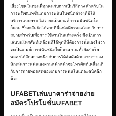
เสี่ยงโชคในตอนนี้ทุกคนกับการเป็นวิถีทาง สำหรับใน
การพรีเซนเทชั่นเกมการพนันในชนิดต่างๆที่มีให้
บริการแบบครบ ไม่ว่าจะเป็นเกมส์การพนันชนิดใด
ก็ตาม ซึ่งจะสัมผัสได้จากที่นี่แห่งเดียวของโลก กับการ
สบายสำหรับเพื่อการใช้งานในแต่ละครั้ง ซึ่งเป็นการ
เล่นบนโทรศัพท์เคลื่อนที่ได้ทุกที่ที่ต้องการนั้นเองไม่ว่า
จะเป็นเกมส์การพนันชนิดใดก็ตาม รวมทั้งยังสำเร็จ
พลอยได้อีกอย่างหนึ่ง กับการได้สัมผัสด้วยสายตาของ
นักเล่นการพนันเองผ่านหน้าหน้าจอโทรศัพท์เคลื่อนที่
กับการถ่ายทอดสดของเกมการพนันในแต่ละชนิดอีก
ด้วย
UFABETเล่นบาคาร่าจ่ายง่าย
สมัครโปรโมชั่นUFABET