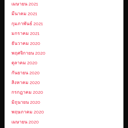
เมษายน 2021
มีนาคม 2021
กุมภาพันธ์ 2021
มกราคม 2021
ธันวาคม 2020
พฤศจิกายน 2020
ตุลาคม 2020
กันยายน 2020
สิงหาคม 2020
กรกฎาคม 2020
มิถุนายน 2020
พฤษภาคม 2020
เมษายน 2020