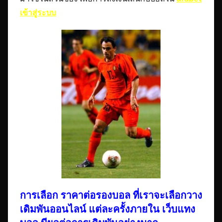
เข้าสู่ระบบ
การเลือก ราคาต่อรองบอล ที่เราจะเลือกวาง
เดิมพันออนไลน์ แต่ละครั้งภายใน เว็บแทง