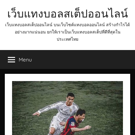
Skip
เว็บแทงบอลสเต็ปออนไลน์
to
content
เว็บแทงบอลสเต็ปออนไลน์ บนเว็บไซต์แทงบอลออนไลน์ สร้างกำไรได้
อย่างมากแน่นอน ยกให้เราเป็นเว็บแทงบอลสเต็ปที่ดีที่สุดใน
ประเทศไทย
Menu