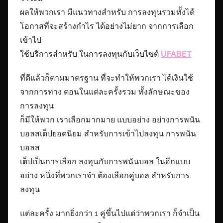
ผลให้พวกเรา มีแนวทางสำหรับ การลงทุนรวมทั้งได้
โอกาสที่จะสร้างกำไร ได้อย่างไม่ยาก จากการเลือก
เข้าไป
ใช้บริการสำหรับ ในการลงทุนกับเว็บไซต์
UFABET
ที่ดีแล้วก็ตามมาตรฐาน ที่จะทำให้พวกเรา ได้เงินใช้
จากการทาง ตอนในแต่ละครั้งรวม ทั้งลักษณะของ
การลงทุน
ก็มีให้พวก เราเลือกมากมาย แบบอย่าง อย่างการพนัน
บอลสเต็ปยอดนิยม สำหรับการเข้าไปลงทุน การพนัน
บอลส
เต็ปเป็นการเลือก ลงทุนกับการพนันบอล ในอีกแบบ
อย่าง หนึ่งที่พวกเราจำ ต้องเลือกคู่บอล สำหรับการ
ลงทุน
แต่ละครั้ง มากยิ่งกว่า 1 คู่ขึ้นไปแต่ว่าพวกเรา ก็จำเป็น