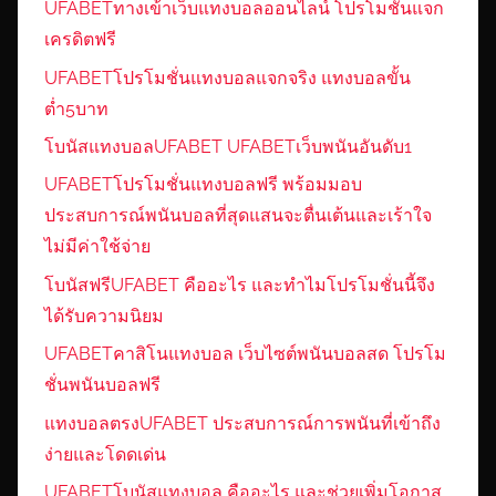
UFABETทางเข้าเว็บแทงบอลออนไลน์ โปรโมชั่นแจก
เครดิตฟรี
UFABETโปรโมชั่นแทงบอลแจกจริง แทงบอลขั้น
ต่ำ5บาท
โบนัสแทงบอลUFABET UFABETเว็บพนันอันดับ1
UFABETโปรโมชั่นแทงบอลฟรี พร้อมมอบ
ประสบการณ์พนันบอลที่สุดแสนจะตื่นเต้นและเร้าใจ
ไม่มีค่าใช้จ่าย
โบนัสฟรีUFABET คืออะไร และทำไมโปรโมชั่นนี้จึง
ได้รับความนิยม
UFABETคาสิโนแทงบอล เว็บไซต์พนันบอลสด โปรโม
ชั่นพนันบอลฟรี
แทงบอลตรงUFABET ประสบการณ์การพนันที่เข้าถึง
ง่ายและโดดเด่น
UFABETโบนัสแทงบอล คืออะไร และช่วยเพิ่มโอกาส