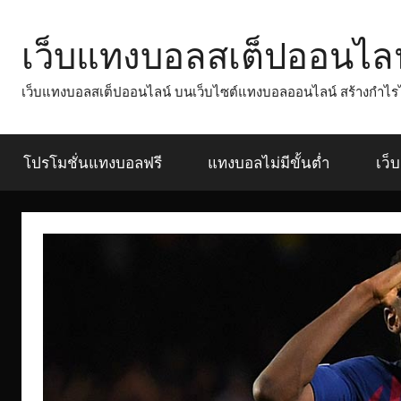
Skip
to
เว็บแทงบอลสเต็ปออนไลน
content
เว็บแทงบอลสเต็ปออนไลน์ บนเว็บไซต์แทงบอลออนไลน์ สร้างกำไรได
โปรโมชั่นแทงบอลฟรี
แทงบอลไม่มีขั้นต่ำ
เว็