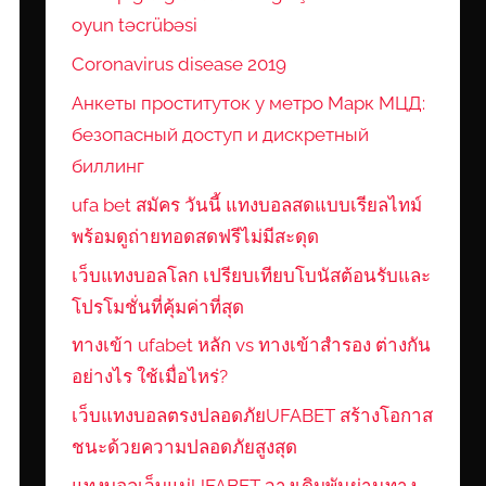
oyun təcrübəsi
Coronavirus disease 2019
Анкеты проституток у метро Марк МЦД:
безопасный доступ и дискретный
биллинг
ufa bet สมัคร วันนี้ แทงบอลสดแบบเรียลไทม์
พร้อมดูถ่ายทอดสดฟรีไม่มีสะดุด
เว็บแทงบอลโลก เปรียบเทียบโบนัสต้อนรับและ
โปรโมชั่นที่คุ้มค่าที่สุด
ทางเข้า ufabet หลัก vs ทางเข้าสำรอง ต่างกัน
อย่างไร ใช้เมื่อไหร่?
เว็บแทงบอลตรงปลอดภัยUFABET สร้างโอกาส
ชนะด้วยความปลอดภัยสูงสุด
แทงบอลเว็บแม่UFABET วางเดิมพันผ่านทาง