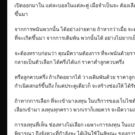
เปิดออกมาใน แต่ละบอลในแต่ละคู่ เมื่อจำเป็นจะ ต้องเล
ขึ้นมา
จากการพนันพวกนั้น ได้อย่างง่ายดาย ถ้าหากว่าเมื่อ จะ
ที่จะเกิดขึ้นมา จากการเดิมพัน พวกนั้นได้ อย่างไม่ยากเ
จะต้องทราบก่อนว่า คุณมีความต้องการ ที่จะพนันด้วยราค
กลายเป็นตัวเลือก ได้ครึ่งได้แก่ ราคาต่ำลูกควบครึ่ง
หรือลูกควบครึ่ง ถ้าเกิดอยากได้ วางเดิมพันด้วย ราคาลูกส
กำเนิดสกอร์ขึ้นถึง ก็แค่ประตูเดียวก็ จะสร้างช่องให้ ไ
ถ้าหากการเลือก ที่จะเข้ามาลงทุน ในบริการของเว็บไซ
เลือกเข้ามา ลงทุนทุกคราว พวกเราก็เลยควร จะมีความละ
การลงทุนที่เห็น ช่องทางไม่เลือก เฉพาะการลงทุน ในแบบ
พิจารณา ถึงจังหวะที่กำลังจะ ได้เงินใช้ในลัษณะ ของกา