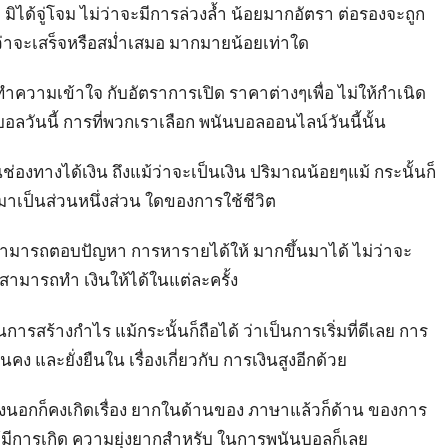
๊ป มิได้จู่โจม ไม่ว่าจะมีการล่วงล้ำ น้อยมากอัตรา ต่อรองจะถูก
ม่ว่าจะเสร็จหรือสม่ำเสมอ มากมายน้อยเท่าใด
ทำความเข้าใจ กับอัตราการเปิด ราคาต่างๆเพื่อ ไม่ให้กำเนิด
ลวันนี้ การที่พวกเราเลือก พนันบอลออนไลน์วันนี้นั้น
ช่องทางได้เงิน ถึงแม้ว่าจะเป็นเงิน ปริมาณน้อยๆแม้ กระนั้นก็
ามาเป็นส่วนหนึ่งส่วน ใดของการใช้ชีวิต
ลย สามารถตอบปัญหา การหารายได้ให้ มากขึ้นมาได้ ไม่ว่าจะ
ามารถทำ เงินให้ได้ในแต่ละครั้ง
การสร้างกำไร แม้กระนั้นก็ถือได้ ว่าเป็นการเริ่มที่ดีเลย การ
คง และยั่งยืนใน เรื่องเกี่ยวกับ การเงินสูงอีกด้วย
งนอกก็คงเกิดเรื่อง ยากในด้านของ ภาษาแล้วก็ด้าน ของการ
ห้มีการเกิด ความยุ่งยากสำหรับ ในการพนันบอลก็เลย