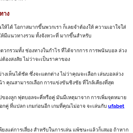
วทาง
ทุนให้ได้ โอกาสมากขึ้นพวกเรา ก็เลยจำต้องให้ ความเอาใจใส่
ห้มีแนวทางรวม ทั้งจังหวะที่ มากขึ้นสำหรับ
ี่สะดวกรวมทั้ง ช่องทางในกำไร ที่ได้จากการ การพนันบอล ล่วง
่ต้องสงสัย ไม่ว่าจะเป็นราคาของ
างเห็นได้ชัด ซึ่งจะแตกต่าง ไม่ว่าคุณจะเลือก เล่นบอลล่วง
า คุณสามารถเลือก การแข่งขันชิงชัย ที่ใกล้เคียงที่สุด
องลูก ฟุตบอลจะคี่หรือคู่ มันมีเหตุมาจาก การเพิ่มจุดหมาย
อกคู่ ที่แปลก เกมก่อนอีก เกมที่คุณไม่อาจ จะเล่นกับ
ufabet
ีเพียงแต่การเสี่ยง สำหรับในการเล่น แพ้ชนะแล้วก็เสมอ ถ้าหาก