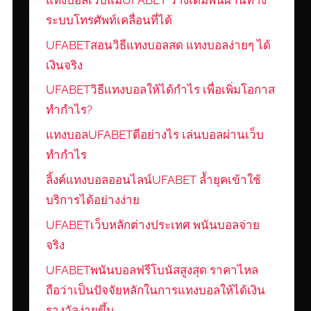
ระบบโทรศัพท์เคลื่อนที่ได้
UFABETสอนวิธีแทงบอลสด แทงบอลง่ายๆ ได้
เงินจริง
UFABETวิธีแทงบอลให้ได้กำไร เพื่อเพิ่มโอกาส
ทำกำไร?
แทงบอลUFABETดีอย่างไร เล่นบอลผ่านเว็บ
ทำกำไร
ลิ้งค์แทงบอลออนไลน์UFABET ล้ำยุคเข้าใช้
บริการได้อย่างง่าย
UFABETเว็บหลักต่างประเทศ พนันบอลจ่าย
จริง
UFABETพนันบอลฟรีโบนัสสูงสุด ราคาไหล
ถือว่าเป็นปัจจัยหลักในการแทงบอลให้ได้เงิน
รางวัลง่ายขึ้น