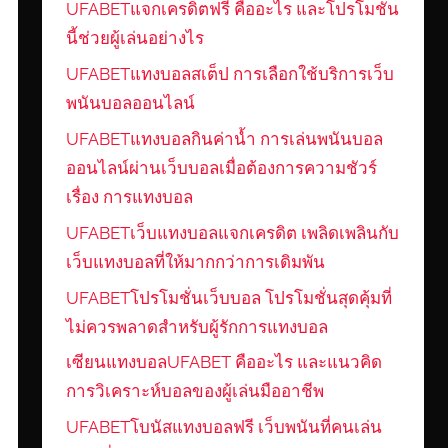
UFABETแจกเครดิตฟรี คืออะไร และโปรโมชั่น
นี้ช่วยผู้เล่นอย่างไร
UFABETแทงบอลสเต็ป การเลือกใช้บริการเว็บ
พนันบอลออนไลน์
UFABETแทงบอลกินค่าน้ำ การเล่นพนันบอล
ออนไลน์ผ่านเว็บบอลเมื่อต้องการความชัวร์
เรื่อง การแทงบอล
UFABETเว็บแทงบอลแจกเครดิต เพลิดเพลินกับ
เว็บแทงบอลที่ให้มากกว่าการเดิมพัน
UFABETโปรโมชั่นเว็บบอล โปรโมชั่นสุดคุ้มที่
ไม่ควรพลาดสำหรับผู้รักการแทงบอล
เซียนแทงบอลUFABET คืออะไร และแนวคิด
การวิเคราะห์บอลของผู้เล่นมืออาชีพ
UFABETโบนัสแทงบอลฟรี เว็บพนันที่คนเล่น