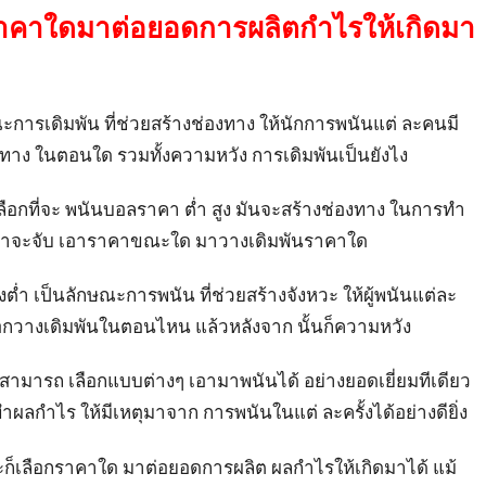
ราคาใดมาต่อยอดการผลิตกำไรให้เกิดมา
ารเดิมพัน ที่ช่วยสร้างช่องทาง ให้นักการพนันแต่ ละคนมี
่องทาง ในตอนใด รวมทั้งความหวัง การเดิมพันเป็นยังไง
เลือกที่จะ พนันบอลราคา ต่ำ สูง มันจะสร้างช่องทาง ในการทำ
บคุณว่าจะจับ เอาราคาขณะใด มาวางเดิมพันราคาใด
ำ เป็นลักษณะการพนัน ที่ช่วยสร้างจังหวะ ให้ผู้พนันแต่ละ
เลือกวางเดิมพันในตอนไหน แล้วหลังจาก นั้นก็ความหวัง
่าสามารถ เลือกแบบต่างๆ เอามาพนันได้ อย่างยอดเยี่ยมทีเดียว
ทำผลกำไร ให้มีเหตุมาจาก การพนันในแต่ ละครั้งได้อย่างดียิ่ง
ก็เลือกราคาใด มาต่อยอดการผลิต ผลกำไรให้เกิดมาได้ แม้