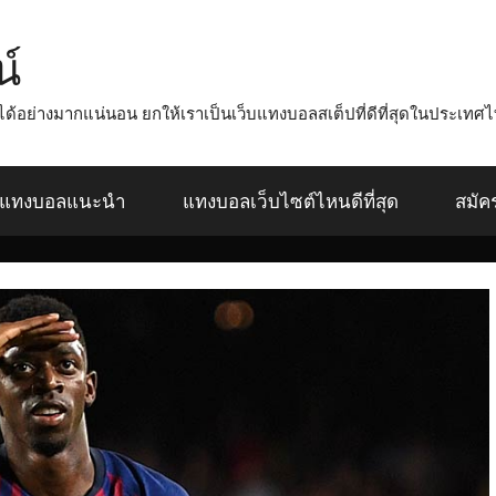
์
้อย่างมากแน่นอน ยกให้เราเป็นเว็บแทงบอลสเต็ปที่ดีที่สุดในประเทศ
บแทงบอลแนะนำ
แทงบอลเว็บไซต์ไหนดีที่สุด
สมัค