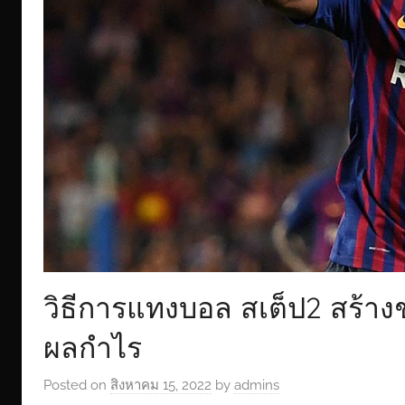
วิธีการแทงบอล สเต็ป2 สร้าง
ผลกำไร
Posted on
สิงหาคม 15, 2022
by
admins