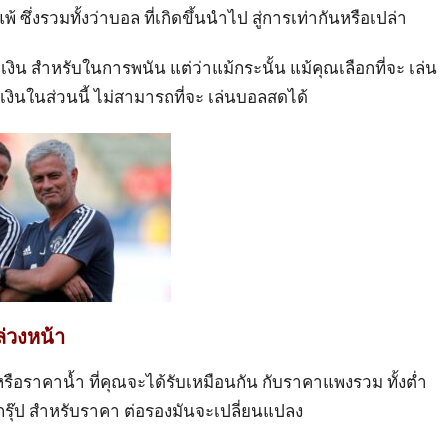
ึ่งรวมทั้งว่าบอล ที่เกิดขึ้นนำไป สู่การเท่ากันหรือเปล่า
สียเงิน สำหรับในการพนัน แต่ว่าแม้กระนั้น แม้คุณเลือกที่จะ เล่น
ำเงินในส่วนนี้ ไม่สามารถที่จะ เล่นบอลสดได้
่วงหน้า
หรือราคาน้ำ ที่คุณจะได้รับเหมือนกัน กับราคาแพงรวม ทั้งต่ำ
รุ๊ป สำหรับราคา ต่อรองมันจะเปลี่ยนแปลง