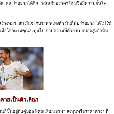
ัน แต่ละคน ว่าอยากได้ที่จะ พนันด้วยราคาใด หรือมีความมั่นใจ
สร้างหมาะสม มันจะกับราคาแพงต่ำ มันก็นับว่าอยาก ได้ไม่ใช่
เมื่อใดก็ตามคุณลงทุนไป ด้วยความที่ด้วย แบบบอลสูงต่ำนั้น
ลายเป็นตัวเลือก
ก็ขึ้นอยู่กับคู่บอล ที่คุณเลือกเอามา ลงทุนหรือราคาต่างๆ ที่