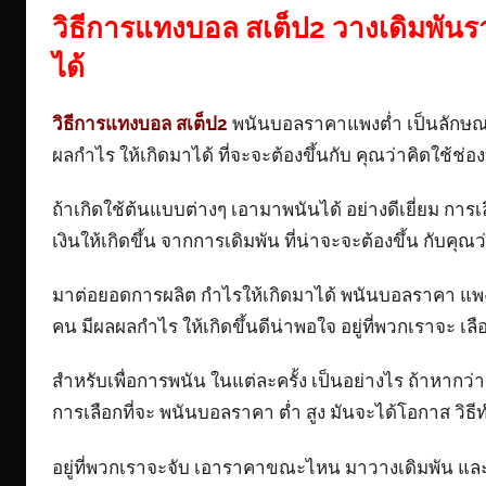
วิธีการแทงบอล สเต็ป2 วางเดิมพัน
ได้
วิธีการแทงบอล สเต็ป2
พนันบอลราคาแพงต่ำ เป็นลักษณะก
ผลกำไร ให้เกิดมาได้ ที่จะจะต้องขึ้นกับ คุณว่าคิดใช้ช
ถ้าเกิดใช้ต้นแบบต่างๆ เอามาพนันได้ อย่างดีเยี่ยม การ
เงินให้เกิดขึ้น จากการเดิมพัน ที่น่าจะจะต้องขึ้น กั
มาต่อยอดการผลิต กำไรให้เกิดมาได้ พนันบอลราคา แพงต่
คน มีผลผลกำไร ให้เกิดขึ้นดีน่าพอใจ อยู่ที่พวกเราจะ 
สำหรับเพื่อการพนัน ในแต่ละครั้ง เป็นอย่างไร ถ้าหากว
การเลือกที่จะ พนันบอลราคา ต่ำ สูง มันจะได้โอกาส วิธี
อยู่ที่พวกเราจะจับ เอาราคาขณะไหน มาวางเดิมพัน และ