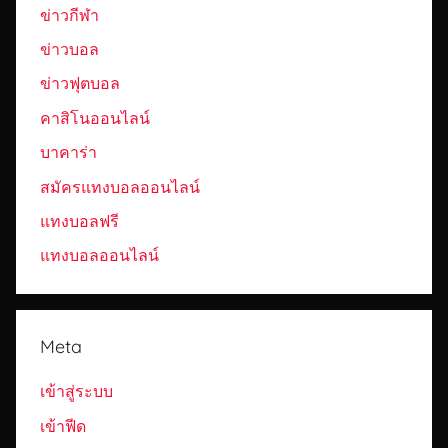
ข่าวกีฬา
ข่าวบอล
ข่าวฟุตบอล
คาสิโนออนไลน์
บาคาร่า
สมัครแทงบอลออนไลน์
แทงบอลฟรี
แทงบอลออนไลน์
Meta
เข้าสู่ระบบ
เข้าฟีด