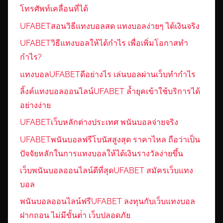
โทรศัพท์เคลื่อนที่ได้
UFABETสอนวิธีแทงบอลสด แทงบอลง่ายๆ ได้เงินจริง
UFABETวิธีแทงบอลให้ได้กำไร เพื่อเพิ่มโอกาสทำ
กำไร?
แทงบอลUFABETดีอย่างไร เล่นบอลผ่านเว็บทำกำไร
ลิ้งค์แทงบอลออนไลน์UFABET ล้ำยุคเข้าใช้บริการได้
อย่างง่าย
UFABETเว็บหลักต่างประเทศ พนันบอลจ่ายจริง
UFABETพนันบอลฟรีโบนัสสูงสุด ราคาไหล ถือว่าเป็น
ปัจจัยหลักในการแทงบอลให้ได้เงินรางวัลง่ายขึ้น
เว็บพนันบอลออนไลน์ดีที่สุดUFABET สมัครเว็บแทง
บอล
พนันบอลออนไลน์ฟรีUFABET ลงทุนกับเว็บแทงบอล
ฝากถอน ไม่มีขั้นต่ํา เว็บปลอดภัย