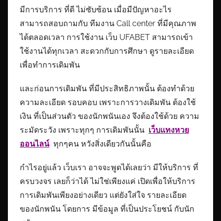
มีการบริการ ที่ดี ไม่ซับซ้อน เมื่อมีปัญหาอะไร
สามารถสอบถามกับ ทีมงาน Call center ที่มีคุณภาพ
ได้ตลอดเวลา การใช้งาน เว็บ UFABET สามารถเข้า
ใช้งานได้ทุกเวลา สะดวกกับการศึกษา ดูรายละเอียด
เพื่อทำการเดิมพัน
และก่อนการเดิมพัน ที่มีประสิทธิภาพนั้น ต้องทำด้วย
ความละเอียด รอบคอบ เพราะการวางเดิมพัน ต้องใช้
เงิน ที่เป็นส่วนตัว ของนักพนันเอง จึงต้องใช้ด้วย ความ
ระมัดระวัง เพราะทุกๆ การเดิมพันนั้น
เว็บแทงหวย
ออนไลน์
ทุกๆคน หวังสิ่งเดียวกันนั้นคือ
กำไรอยู่แล้ว เว็บเรา อาจจะพูดได้เลยว่า มีให้บริการ ที่
ครบวงจร เลยก็ว่าได้ ไม่ใช่เพียงแค่ เปิดเพื่อให้บริการ
การเดิมพันเพียงอย่างเดียว แต่ยังใส่ใจ รายละเอียด
ของนักพนัน โดยการ มีข้อมูล ที่เป็นประโยชน์ กับนัก