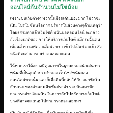
ออนไลน์กันจำนวนไม่ใช่น้อย
เพราะบนเว็บต่างๆ พวกนั้นมีจุดเด่นเยอะมาก ไม่ว่าจะ
เป็น โปรโมชั่นหรือการ บริการในส่วนต่างๆด้วยเหตุว่า
โดยธรรมดาแล้วเว็บไซต์ พนันบอลออนไลน์ จะกล่าว
ถึงเรื่องปกติของ การให้บริการเว็บไซต์ แม้กระนั้นคน
เขียนมี ความคิดว่าเมื่อพวกเรา เข้าไปเป็นพวกแล้ว สิ่ง
หนึ่งที่จะสามารถสร้าง ผลตอบแทน
ให้พวกเราได้อย่างมีคุณภาพในฐานะ ของนักเล่นการ
พนัน ที่เป็นลูกค้าประจำของ เว็บไซต์พนันบอล
ออนไลน์พวกนั้น และก็เมื่อคืนนี้กลับให้กับ สมาชิกใน
ลักษณะ ของค่าคอมมิชชั่นประจำ รอบบินสมาชิก
สามารถจ่ายเงินพนัน ในคราวถัดไปหรือ บางเว็บไซต์
บางทีอาจจะเสนอ ให้สามารถถอนออกมา