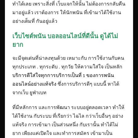
ทำได้เลย เพราะสิ่งที่ เว็บแจกให้นั้น ไม่ต้องการกลับคืน
มาอยู่แล้ว เราต้องการ ให้นักพนัน ที่เข้ามาได้ใช้งาน
อย่างเต็มที่ กันอยู่แล้ว
เว็บไซต์พนัน บอลออนไลน์ที่ดีนั้น ดูได้ไม่
ยาก
จะมีจุดเด่นที่น่าลงทุนด้วย เหมาะกับ การใช้งานกับคน
ทุกประเภท , ทุกระดับ , ทุกวัย ให้ความใส่ใจ เป็นหลัก
บริการดีใส่ใจทุกการบริการเป็นที่ 1 ของการพนัน
ออนไลน์อย่างแท้จริง
ซึ่งการบริการดีๆ แบบนี้ หาได้
จากเว็บ ยูฟ่าเบท
ที่มีหลักการ และการพัฒนา ระบบอยู่ตลอดเวลา ทำให้
ได้ใช้งาน กับระบบ ที่เรียกว่า ไฉไล กว่าเว็บอื่นๆ อย่าง
แท้จริง การเข้ามา เป็นส่วนหนึ่ง กับเรานั้น ทำได้ไม่
ยาก เพียงแค่เปิดใจ และทำการสมัคร เข้ามาเป็น