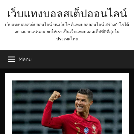
Skip
เว็บแทงบอลสเต็ปออนไลน์
to
content
เว็บแทงบอลสเต็ปออนไลน์ บนเว็บไซต์แทงบอลออนไลน์ สร้างกำไรได้
อย่างมากแน่นอน ยกให้เราเป็นเว็บแทงบอลสเต็ปที่ดีที่สุดใน
ประเทศไทย
Menu