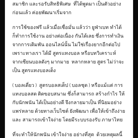
สมาชิก และรอรับสิทธิพิเศษ ที่ได้พูดมา เป็นตัวอย่าง
ก่อนแล้ว ค่อยพัฒนาเริ่มจาก
การใช้ของฟรี แล้วเมื่อเชื่อมั่น แล้วว่า ยูฟ่าเบท ทำได้
ก็ทำการใช้งาน อย่างต่อเนื่อง กันได้เลย ซึ่งการทำเงิน
จากการเดิมพัน ออนไลน์นั้น ไม่ใช่เรื่องยากอีกต่อไป
เพราะทางเรา ได้มี สูตรแทงบอล หรือบทวิเคราะห์
จากเซียนบอลดังๆ มากมาย หลากหลาย สูตร ไม่ว่าจะ
เป็น สูตรแทงบอลเต็ง
( บอลเดี่ยว ) สูตรบอลสเต็ป ( บอลชุด ) หรือแม้แต่ การ
แทงบอลสด ติดขอบสนาม ซึ่งก็สามารถ สร้างกำไร ให้
กับนักพนัน ได้เป็นอย่างดี จึงกลายมาเป็น ที่นิยมอย่าง
แพร่หลาย ด้วยทางเว็บไซต์ ยังพัฒนา เพื่อให้เข้าถึงง่าย
และ สามารถเข้าใจง่าย โดยมีระบบรองรับ ภาษาไทย
ที่จะทำให้นักพนัน เข้าใจง่าย อย่างที่สุด ด้วยเหตุผลนี้