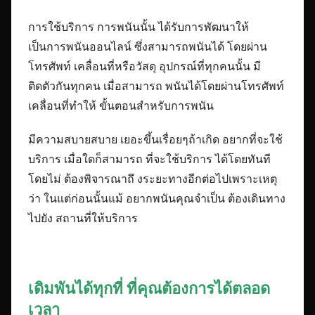
การใช้บริการ การพนันนั้น ได้รับการพัฒนาให้
เป็นการพนันออนไลน์ ซึ่งสามารถพนันได้ โดยผ่าน
โทรศัพท์ เคลื่อนที่หรือวัสดุ อุปกรณ์ที่ทุกคนนั้น มี
ติดตัวกันทุกคน เมื่อสามารถ พนันได้โดยผ่านโทรศัพท์
เคลื่อนที่ทำให้ ขั้นตอนสำหรับการพนัน
มีความสบายสบาย เยอะขึ้นเรื่อยๆถ้าเกิด อยากที่จะใช้
บริการ เมื่อใดก็สามารถ ที่จะใช้บริการ ได้โดยทันที
โดยไม่ ต้องพิจารณาถึ งระยะทางอีกต่อไปเพราะเหตุ
ว่า ในแต่ก่อนนั้นแม้ อยากพนันคุณจำเป็น ต้องเดินทาง
ไปยัง สถานที่ให้บริการ
เดิมพันได้ทุกที่ ที่คุณต้องการได้ตลอด
เวลา