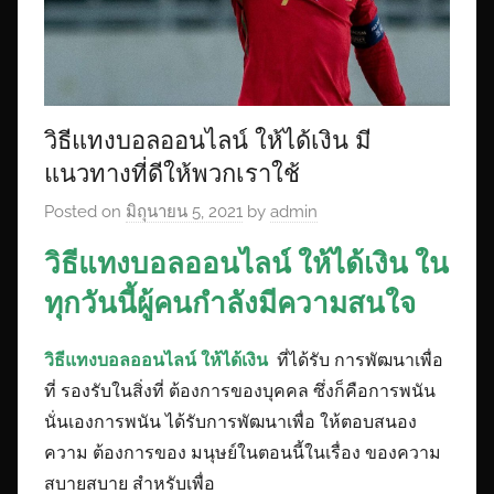
วิธีแทงบอลออนไลน์ ให้ได้เงิน มี
แนวทางที่ดีให้พวกเราใช้
Posted on
มิถุนายน 5, 2021
by
admin
วิธีแทงบอลออนไลน์ ให้ได้เงิน ใน
ทุกวันนี้ผู้คนกำลังมีความสนใจ
วิธีแทงบอลออนไลน์ ให้ได้เงิน
ที่ได้รับ การพัฒนาเพื่อ
ที่ รองรับในสิ่งที่ ต้องการของบุคคล ซึ่งก็คือการพนัน
นั่นเองการพนัน ได้รับการพัฒนาเพื่อ ให้ตอบสนอง
ความ ต้องการของ มนุษย์ในตอนนี้ในเรื่อง ของความ
สบายสบาย สำหรับเพื่อ