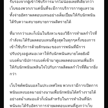
รับรองจากผู้เข้าใช้บริการมากไม่น้อยเลยทีเดียวกว่า
เว็บของพวกเราแค่นั้นที่จะมีการบริการการดูแลรวม
ทั้งจ่ายอัตราผลตอบแทนอย่างเต็มเปี่ยมให้กับนักพนัน
ได้รับความสบายสบายการผลิตรายได้
ที่มากกว่าและก็เน้นในจังหวะของวิธีการทำผลกำไรที่
กำลังจะได้รับผลตอบแทนที่สูงสุดในทุกๆครั้งของการ
เข้าใช้บริการด้วยลักษณะของการพนันที่มีการ
ปรับปรุงอยู่เสมอเวลาให้กับนักพนันสบายโดยยังมี
แบงค์นานัปการแบงค์เข้ามาดูแลผลตอบแทนเพิ่มอีก
ให้กับนักพนันเพลินใจไปกับการผลิตผลกำไรที่ดีมากยิ่ง
กว่า
เว็บไซต์พนันบอลในประเทศไทย พวกเรามีการเปิดการ
พนันแทงบอลมาอย่างนานเพื่อนักพนันได้สร้างรายได้
อย่างสม่ำเสมอแล้วก็เน้นสำหรับในการทำเงินที่นัก
พนันจะได้รับอัตราการจ่ายผลตอบแทนที่สูงกว่าเว็บ