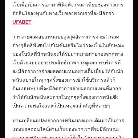
เว็บเพื่อเป็นการเอามาพินิจพิจารณาเทียบช่องทางการ
ตัดสินใจลงทุนกับทางเว็บของพวกเราที่จะมีอัตรา
UFABET
การจ่ายผลตอบแทนแบบสูงสุดอัตราการจ่ายส่วนลด
ต่างๆสิทธิพิเศษโปรโมชั่นเสริมไม่ว่าจะเป็นในลักษณะ
ของโบนัสที่นักพนันจะได้รับมากมายก่ายกองจากทาง
เว็บด้วยแบบอย่างประสิทธิภาพการดูแลการบริการที่
จะมีอัตราการจ่ายผลตอบแทนอย่างเต็มเปี่ยมให้กับนัก
พนันสบายในทุกๆครั้งของการเข้าใช้บริการแล้วก็
ต้นแบบระบบที่จะมีอัตราการจ่ายผลตอบแทนที่มากก
ว่าให้กับนักพนันสะดวกในทุกๆครั้งของการพนันซึ่ง
เป็นความพอใจและก็เป็นเหตุผลสำคัญที่หลายๆ
ท่านเปลี่ยนแปลงจากการพนันบอลแบบเดิมมาเป็นการ
แทงบอลออนไลน์ผ่านเว็บของพวกเราที่จะมีลักษณะ
ของการพนันอย่างมากแล้วก็ย้ำในจังหวะของการผลิต