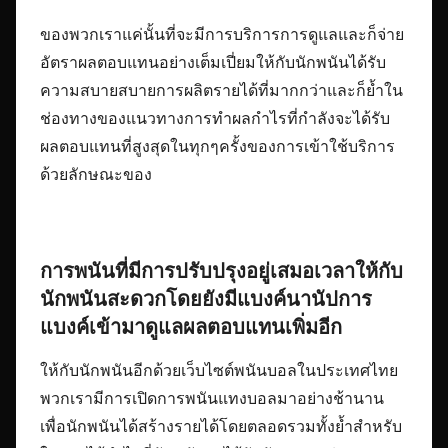
ของพวกเราแค่นั้นที่จะมีการบริการการดูแลและก็จ่าย
อัตราผลตอบแทนอย่างเต็มเปี่ยมให้กับนักพนันได้รับ
ความสบายสบายการผลิตรายได้ที่มากกว่าและก็ย้ำใน
ช่องทางของแนวทางการทำผลกำไรที่กำลังจะได้รับ
ผลตอบแทนที่สูงสุดในทุกๆครั้งของการเข้าใช้บริการ
ด้วยลักษณะของ
การพนันที่มีการปรับปรุงอยู่เสมอเวลาให้กับ
นักพนันสะดวกโดยยังมีแบงค์นานัปการ
แบงค์เข้ามาดูแลผลตอบแทนเพิ่มอีก
ให้กับนักพนันอีกด้วยเว็บไซต์พนันบอลในประเทศไทย
พวกเรามีการเปิดการพนันแทงบอลมาอย่างช้านาน
เพื่อนักพนันได้สร้างรายได้โดยตลอดรวมทั้งย้ำสำหรับ