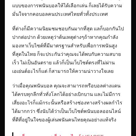
แบบของการพนันบอลให้ได้เลือกเล่น ก็เลยได้รับความ
มั่นใจจากคอบอลคนประเทศไทยทั่วทั้งประเทศ
ที่ต่างก็มีความนิยมชมชอบกันมากที่สุด แลก็บอกกันไป
ปากต่อปาก ด้วยเหตุว่าต้นเหตุต่างๆถ้าหากคุณกำลัง
มองหาเว็บไซต์ที่มีมาตรฐานสำหรับเพื่อการพนันสูง
ที่สุดในไทย ก็จะประกันว่าคุณจะได้พบกับความสบาย
เร็ว ไม่เป็นอันตราย แล้วก็เป็นเว็บไซต์ตรงที่ไม่ผ่าน
เอเย่นต์อะไรก็แต่ ก็สามารถให้ความน่าวางใจเลย
ว่าเมื่อคุณพนันบอล คุณจะสามารถหรือบอลต่างแดน
ได้ครบทุกลีกทั่วทั่งโลกได้อย่างเบิกบาน และไม่มีการ
เสี่ยงอะไรก็แม้กระนั้นหรือสร้างช่องทางสร้างผลกำไร
ได้มากกว่า ซึ่งนับได้ว่าเป็นเว็บไซต์พนันบอลออนไลน์
ที่ดีที่อยู่ในใจของผู้เล่นพนันคนไทยคุณอย่างแท้จริง