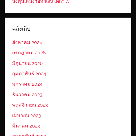
ลงทุนเล่นง่ายทำเงินได้กำไร
คลังเก็บ
สิงหาคม 2026
กรกฎาคม 2026
มิถุนายน 2026
กุมภาพันธ์ 2024
มกราคม 2024
ธันวาคม 2023
พฤศจิกายน 2023
เมษายน 2023
มีนาคม 2023