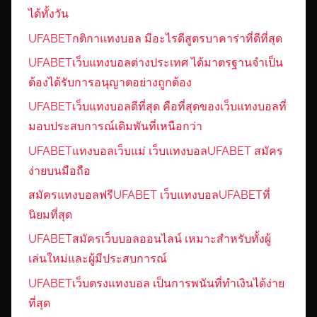
ได้ทั้งวัน
UFABETกติกาแทงบอล มีอะไรดีสูตรบาคาร่าที่ดีที่สุด
UFABETเว็บแทงบอลต่างประเทศ ได้มาตรฐานจำเป็น
ต้องได้รับการอนุญาตอย่างถูกต้อง
UFABETเว็บแทงบอลดีที่สุด คือที่สุดของเว็บแทงบอลที่
มอบประสบการณ์เดิมพันที่เหนือกว่า
UFABETแทงบอลเว็บแม่ เว็บแทงบอลUFABET สมัคร
ง่ายบนมือถือ
สมัครแทงบอลฟรีUFABET เว็บแทงบอลUFABETที่
นิยมที่สุด
UFABETสมัครเว็บบอลออนไลน์ เหมาะสำหรับทั้งผู้
เล่นใหม่และผู้มีประสบการณ์
UFABETเว็บตรงแทงบอล เป็นการพนันที่ทำเงินได้ง่าย
ที่สุด