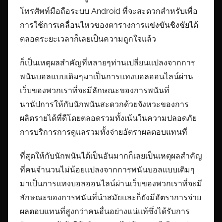
โทรศัพท์มือถือระบบ Android ที่จะสะดวกสำหรับเพื่อ
การใช้การเคลื่อนไหวของตารางการแข่งขันชิงชัยได้
ตลอดระยะเวลาก็เลยเป็นความถูกใจแล้ว
ก็เป็นเหตุผลสำคัญที่หลายๆท่านเปลี่ยนแปลงจากการ
พนันบอลแบบเดิมๆมาเป็นการแทงบอลออนไลน์ผ่าน
เว็บของพวกเราที่จะมีลักษณะของการพนันที่
นานัปการให้กับนักพนันสะดวกด้วยจังหวะของการ
ผลิตรายได้ที่ดีโดยตลอดรวมทั้งเน้นในความปลอดภัย
การบริการการดูแลรวมทั้งจ่ายอัตราผลตอบแทนที่
ที่สุดให้กับนักพนันได้เป็นอันมากก็เลยเป็นเหตุผลสำคัญ
ที่คนจำนวนไม่น้อยแปลงจากการพนันบอลแบบเดิมๆ
มาเป็นการแทงบอลออนไลน์ผ่านเว็บของพวกเราที่จะมี
ลักษณะของการพนันที่นำสมัยและก็ยังมีอัตราการจ่าย
ผลตอบแทนที่สูงกว่าคนอื่นอย่างแน่แท้ซึ่งได้รับการ