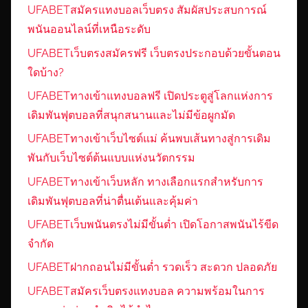
UFABETสมัครแทงบอลเว็บตรง สัมผัสประสบการณ์
พนันออนไลน์ที่เหนือระดับ
UFABETเว็บตรงสมัครฟรี เว็บตรงประกอบด้วยขั้นตอน
ใดบ้าง?
UFABETทางเข้าแทงบอลฟรี เปิดประตูสู่โลกแห่งการ
เดิมพันฟุตบอลที่สนุกสนานและไม่มีข้อผูกมัด
UFABETทางเข้าเว็บไซต์แม่ ค้นพบเส้นทางสู่การเดิม
พันกับเว็บไซต์ต้นแบบแห่งนวัตกรรม
UFABETทางเข้าเว็บหลัก ทางเลือกแรกสำหรับการ
เดิมพันฟุตบอลที่น่าตื่นเต้นและคุ้มค่า
UFABETเว็บพนันตรงไม่มีขั้นต่ำ เปิดโอกาสพนันไร้ขีด
จำกัด
UFABETฝากถอนไม่มีขั้นต่ำ รวดเร็ว สะดวก ปลอดภัย
UFABETสมัครเว็บตรงแทงบอล ความพร้อมในการ