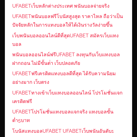
UFABETเว็บหลักต่างประเทศ พนันบอลจ่ายจริง
UFABETพนันบอลฟรีโบนัสสูงสุด ราคาไหล ถือว่าเป็น
ปัจจัยหลักในการแทงบอลให้ได้เงินรางวัลง่ายขึ้น
เว็บพนันบอลออนไลน์ดีที่สุดUFABET สมัครเว็บแทง
บอล
พนันบอลออนไลน์ฟรีUFABET ลงทุนกับเว็บแทงบอล
ฝากถอน ไม่มีขั้นต่ํา เว็บปลอดภัย
UFABETฟรีเครดิตแทงบอลดีที่สุด ได้รับความนิยม
อย่างมาก เว็บตรง
UFABETทางเข้าเว็บแทงบอลออนไลน์ โปรโมชั่นแจก
เครดิตฟรี
UFABETโปรโมชั่นแทงบอลแจกจริง แทงบอลขั้น
ต่ำ5บาท
โบนัสแทงบอลUFABET UFABETเว็บพนันอันดับ1