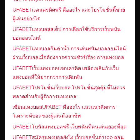
UFABETแจกเครดิตฟรี คืออะไร และโปรโมชั่นนี้ช่วย
ผู้เล่นอย่างไร
UFABETแทงบอลสเต็ป การเลือกใช้บริการเว็บพนัน
บอลออนไลน์
UFABETแทงบอลกินค่าน้ำ การเล่นพนันบอลออนไลน์
ผ่านเว็บบอลเมื่อต้องการความชัวร์เรื่อง การแทงบอล
UFABETเว็บแทงบอลแจกเครดิต เพลิดเพลินกับเว็บ
แทงบอลที่ให้มากกว่าการเดิมพัน
UFABETโปรโมชั่นเว็บบอล โปรโมชั่นสุดคุ้มที่ไม่ควร
พลาดสำหรับผู้รักการแทงบอล
เซียนแทงบอลUFABET คืออะไร และแนวคิดการ
วิเคราะห์บอลของผู้เล่นมืออาชีพ
UFABETโบนัสแทงบอลฟรี เว็บพนันที่คนเล่นเยอะที่สุด
UFABETสมัครแทงบอลยังไง เว็บบอลขั้นต่ํา100 ถอน