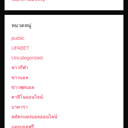
หมวดหมู่
public
UFABET
Uncategorized
ข่าวกีฬา
ข่าวบอล
ข่าวฟุตบอล
คาสิโนออนไลน์
บาคาร่า
สมัครแทงบอลออนไลน์
แทงบอลฟรี