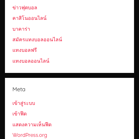
ข่าวฟุตบอล
คาสิโนออนไลน์
บาคาร่า
สมัครแทงบอลออนไลน์
แทงบอลฟรี
แทงบอลออนไลน์
Meta
เข้าสู่ระบบ
เข้าฟีด
แสดงความเห็นฟีด
WordPress.org