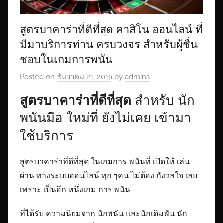
สูตรบาคาร่าที่ดีที่สุด คาสิโน ออนไลน์ ที่
มีมาบริการท่าน ครบวงจร สำหรับผู้ชื่น
ชอบในเกมการพนัน
Posted on
ธันวาคม 21, 2019
by
admins
สูตรบาคาร่าที่ดีที่สุด
สำหรับ นัก
พนันมือ ใหม่ที่ ยังไม่เคย เข้ามา
ใช้บริการ
สูตรบาคาร่าที่ดีที่สุด ในเกมการ พนันที่ เปิดให้ เล่น
ผ่าน ทางระบบออนไลน์ ทุก ๆคน ไม่ต้อง กังวลใจ เลย
เพราะ เป็นอีก หนึ่งเกม การ พนัน
ที่ได้รับ ความนิยมจาก นักพนัน และนักเดิมพัน นัก