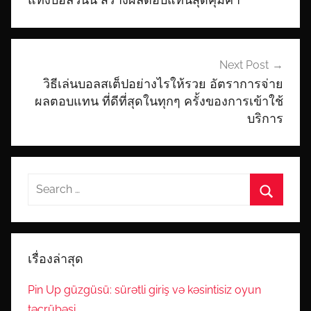
เรื่อง
Next Post
วิธีเล่นบอลสเต็ปอย่างไรให้รวย อัตราการจ่าย
ผลตอบแทน ที่ดีที่สุดในทุกๆ ครั้งของการเข้าใช้
บริการ
Search
for:
Search
เรื่องล่าสุด
Pin Up güzgüsü: sürətli giriş və kəsintisiz oyun
təcrübəsi