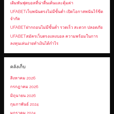
เดิมพันฟุตบอลที่น่าตื่นเต้นและคุ้มค่า
UFABETเว็บพนันตรงไม่มีขั้นต่ำ เปิดโอกาสพนันไร้ขีด
จำกัด
UFABETฝากถอนไม่มีขั้นต่ำ รวดเร็ว สะดวก ปลอดภัย
UFABETสมัครเว็บตรงแทงบอล ความพร้อมในการ
ลงทุนเล่นง่ายทำเงินได้กำไร
คลังเก็บ
สิงหาคม 2026
กรกฎาคม 2026
มิถุนายน 2026
กุมภาพันธ์ 2024
มกราคม 2024