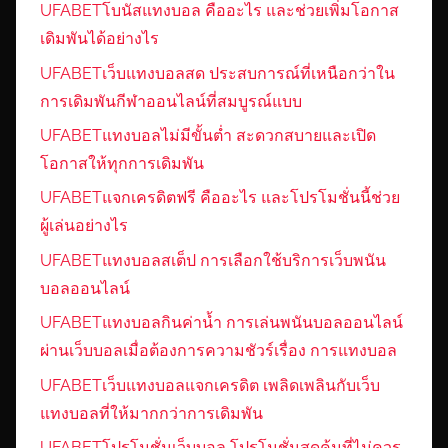
UFABETโบนัสแทงบอล คืออะไร และช่วยเพิ่มโอกาส
เดิมพันได้อย่างไร
UFABETเว็บแทงบอลสด ประสบการณ์ที่เหนือกว่าใน
การเดิมพันกีฬาออนไลน์ที่สมบูรณ์แบบ
UFABETแทงบอลไม่มีขั้นต่ำ สะดวกสบายและเปิด
โอกาสให้ทุกการเดิมพัน
UFABETแจกเครดิตฟรี คืออะไร และโปรโมชั่นนี้ช่วย
ผู้เล่นอย่างไร
UFABETแทงบอลสเต็ป การเลือกใช้บริการเว็บพนัน
บอลออนไลน์
UFABETแทงบอลกินค่าน้ำ การเล่นพนันบอลออนไลน์
ผ่านเว็บบอลเมื่อต้องการความชัวร์เรื่อง การแทงบอล
UFABETเว็บแทงบอลแจกเครดิต เพลิดเพลินกับเว็บ
แทงบอลที่ให้มากกว่าการเดิมพัน
UFABETโปรโมชั่นเว็บบอล โปรโมชั่นสุดคุ้มที่ไม่ควร