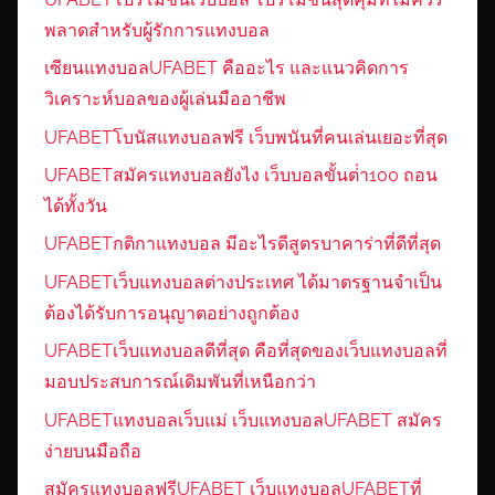
พลาดสำหรับผู้รักการแทงบอล
เซียนแทงบอลUFABET คืออะไร และแนวคิดการ
วิเคราะห์บอลของผู้เล่นมืออาชีพ
UFABETโบนัสแทงบอลฟรี เว็บพนันที่คนเล่นเยอะที่สุด
UFABETสมัครแทงบอลยังไง เว็บบอลขั้นต่ํา100 ถอน
ได้ทั้งวัน
UFABETกติกาแทงบอล มีอะไรดีสูตรบาคาร่าที่ดีที่สุด
UFABETเว็บแทงบอลต่างประเทศ ได้มาตรฐานจำเป็น
ต้องได้รับการอนุญาตอย่างถูกต้อง
UFABETเว็บแทงบอลดีที่สุด คือที่สุดของเว็บแทงบอลที่
มอบประสบการณ์เดิมพันที่เหนือกว่า
UFABETแทงบอลเว็บแม่ เว็บแทงบอลUFABET สมัคร
ง่ายบนมือถือ
สมัครแทงบอลฟรีUFABET เว็บแทงบอลUFABETที่