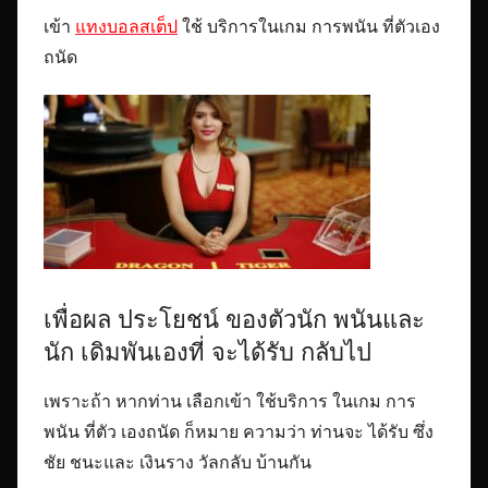
เข้า
แทงบอลสเต็ป
ใช้ บริการในเกม การพนัน ที่ตัวเอง
ถนัด
เพื่อผล ประโยชน์ ของตัวนัก พนันและ
นัก เดิมพันเองที่ จะได้รับ กลับไป
เพราะถ้า หากท่าน เลือกเข้า ใช้บริการ ในเกม การ
พนัน ที่ตัว เองถนัด ก็หมาย ความว่า ท่านจะ ได้รับ ซึ่ง
ชัย ชนะและ เงินราง วัลกลับ บ้านกัน