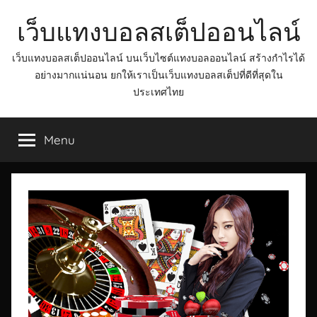
Skip
เว็บแทงบอลสเต็ปออนไลน์
to
content
เว็บแทงบอลสเต็ปออนไลน์ บนเว็บไซต์แทงบอลออนไลน์ สร้างกำไรได้
อย่างมากแน่นอน ยกให้เราเป็นเว็บแทงบอลสเต็ปที่ดีที่สุดใน
ประเทศไทย
Menu