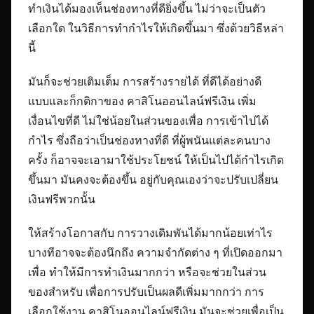
ทำเงินได้มองเห็นช่องทางที่ดียิ่งขึ้น ไม่ว่าจะเป็นตัว
เลือกใด ในวิธีการทำกำไรให้เกิดขึ้นมา ซึ่งด้วยวิธีหล่า
นี้
มันก็จะช่วยเติมเต็ม การสร้างรายได้ ที่ดีได้อย่างดี
แบบและก็กติกาของ คาสิโนออนไลน์ฟรีเงิน เพิ่ม
เงื่อนไขที่ดี ไม่ใช่น้อยในส่วนของเพื่อ การเข้าไปได้
กำไร ซึ่งถือว่าเป็นช่องทางที่ดี ที่ผู้พนันแต่ละคนบาง
ครั้ง ก็อาจจะเอามาใช้ประโยชน์ ให้เป็นไปได้กำไรเกิด
ขึ้นมา มันคงจะต้องขึ้น อยู่กับคุณเองว่าจะปรับเปลี่ยน
เงินฟรีพวกนั้น
ให้สร้างโอกาสกับ การวางเดิมพันได้มากน้อยเท่าไร
บางทีอาจจะต้องนึกถึง ความจำกัดต่าง ๆ ที่เปิดออกมา
เพื่อ ทำให้มีการทำเงินมากกว่า หรือจะช่วยในส่วน
ของสำหรับ เพื่อการปรับเป็นผลดีเพิ่มมากกว่า การ
เลือกใช้งาน คาสิโนออนไลน์ฟรีเงิน มันจะช่วยเพื่อเป็น