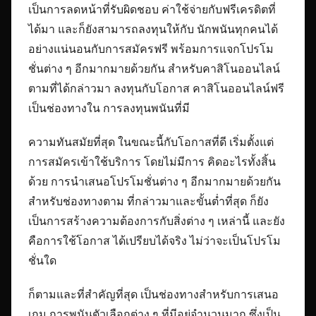
เป็นการลดหน้าที่รับผิดชอบ ค่าใช้จ่ายกับฟรีเครดิตที่
ได้มา และก็ยังสามารถลงทุนให้กับ นักพนันทุกคนได้
อย่างแน่นอนกับการสมัครฟรี พร้อมการแจกโปรโม
ชั่นต่าง ๆ อีกมากมายด้วยกัน สำหรับคาสิโนออนไลน์
ตามที่ได้กล่าวมา ลงทุนกับโอกาส คาสิโนออนไลน์ฟรี
เป็นช่องทางใน การลงทุนพนันที่มี
ความทันสมัยที่สุด ในขณะนี้กับโอกาสที่ดี เริ่มตั้งแต่
การสมัครเข้าใช้บริการ โดยไม่มีการ คิดอะไรทั้งสิ้น
ด้วย การนำเสนอโปรโมชั่นต่าง ๆ อีกมากมายด้วยกัน
สำหรับช่องทางตาม ที่กล่าวมาและขั้นต่ำที่สุด ก็ยัง
เป็นการสร้างความต้องการกับสิ่งต่าง ๆ เหล่านี้ และยัง
คือการใช้โอกาส ได้เปรียบได้จริง ไม่ว่าจะเป็นโปรโม
ชั่นใด
ก็ตามและที่สำคัญที่สุด เป็นช่องทางสำหรับการเสนอ
เกม การพนันตัวเลือกต่าง ๆ ที่มีอยู่จำนวนมาก ซึ่งเป็น