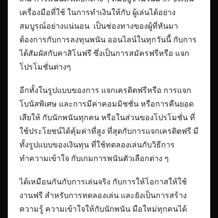
เครื่องมือที่ใช้ ในการทำเงินให้กับ ผู้เล่นได้อย่าง
สมบูรณ์อย่างแน่นอน เป็นช่องทางของผู้ที่หันมา
ต้องการกับการลงทุนพนัน ออนไลน์ในทุกวันนี้ กับการ
ได้สัมผัสกับคาสิโนฟรี ซึ่งเป็นการสมัครฟรีหรือ แจก
โปรโมชั่นต่างๆ
อีกทั้งในรูปแบบของการ แจกเครดิตฟรีหรือ การแจก
โบนัสพิเศษ และการมีค่าคอมมิชชั่น หรือการคืนยอด
เสียให้ กับนักพนันทุกคน หรือในส่วนของโปรโมชั่น ที่
ใช้ประโยชน์ได้คุ้มค่าที่สูง ที่สุดกับการแจกเครดิตฟรี มี
ทั้งรูปแบบของเงินทุน ที่ใช้ทดลองเล่นกับวิธีการ
ทำความเข้าใจ กับเกมการพนันตัวเลือกต่าง ๆ
ได้เหมือนกันกับการเล่นจริง กับการให้โอกาสให้ใช้
งานฟรี สำหรับการทดลองเล่น และยังเป็นการสร้าง
ความรู้ ความเข้าใจให้กับนักพนัน มือใหม่ทุกคนได้