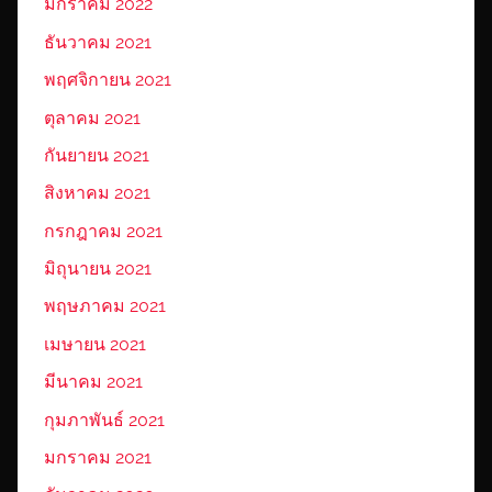
มกราคม 2022
ธันวาคม 2021
พฤศจิกายน 2021
ตุลาคม 2021
กันยายน 2021
สิงหาคม 2021
กรกฎาคม 2021
มิถุนายน 2021
พฤษภาคม 2021
เมษายน 2021
มีนาคม 2021
กุมภาพันธ์ 2021
มกราคม 2021