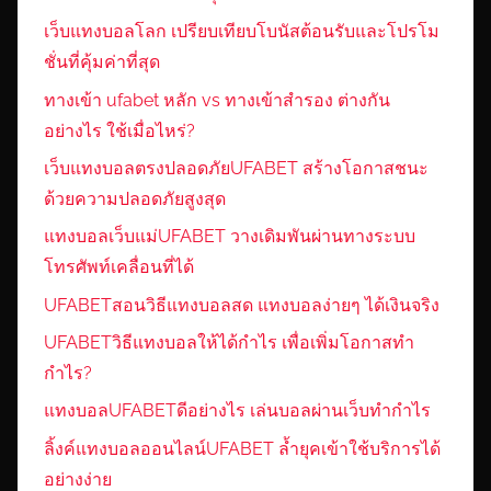
เว็บแทงบอลโลก เปรียบเทียบโบนัสต้อนรับและโปรโม
ชั่นที่คุ้มค่าที่สุด
ทางเข้า ufabet หลัก vs ทางเข้าสำรอง ต่างกัน
อย่างไร ใช้เมื่อไหร่?
เว็บแทงบอลตรงปลอดภัยUFABET สร้างโอกาสชนะ
ด้วยความปลอดภัยสูงสุด
แทงบอลเว็บแม่UFABET วางเดิมพันผ่านทางระบบ
โทรศัพท์เคลื่อนที่ได้
UFABETสอนวิธีแทงบอลสด แทงบอลง่ายๆ ได้เงินจริง
UFABETวิธีแทงบอลให้ได้กำไร เพื่อเพิ่มโอกาสทำ
กำไร?
แทงบอลUFABETดีอย่างไร เล่นบอลผ่านเว็บทำกำไร
ลิ้งค์แทงบอลออนไลน์UFABET ล้ำยุคเข้าใช้บริการได้
อย่างง่าย