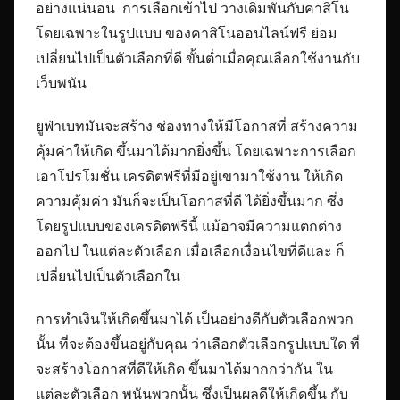
อย่างแน่นอน การเลือกเข้าไป วางเดิมพันกับคาสิโน
โดยเฉพาะในรูปแบบ ของคาสิโนออนไลน์ฟรี ย่อม
เปลี่ยนไปเป็นตัวเลือกที่ดี ขั้นต่ำเมื่อคุณเลือกใช้งานกับ
เว็บพนัน
ยูฟ่าเบทมันจะสร้าง ช่องทางให้มีโอกาสที่ สร้างความ
คุ้มค่าให้เกิด ขึ้นมาได้มากยิ่งขึ้น โดยเฉพาะการเลือก
เอาโปรโมชั่น เครดิตฟรีที่มีอยู่เขามาใช้งาน ให้เกิด
ความคุ้มค่า มันก็จะเป็นโอกาสที่ดี ได้ยิ่งขึ้นมาก ซึ่ง
โดยรูปแบบของเครดิตฟรีนี้ แม้อาจมีความแตกต่าง
ออกไป ในแต่ละตัวเลือก เมื่อเลือกเงื่อนไขที่ดีและ ก็
เปลี่ยนไปเป็นตัวเลือกใน
การทำเงินให้เกิดขึ้นมาได้ เป็นอย่างดีกับตัวเลือกพวก
นั้น ที่จะต้องขึ้นอยู่กับคุณ ว่าเลือกตัวเลือกรูปแบบใด ที่
จะสร้างโอกาสที่ดีให้เกิด ขึ้นมาได้มากกว่ากัน ใน
แต่ละตัวเลือก พนันพวกนั้น ซึ่งเป็นผลดีให้เกิดขึ้น กับ