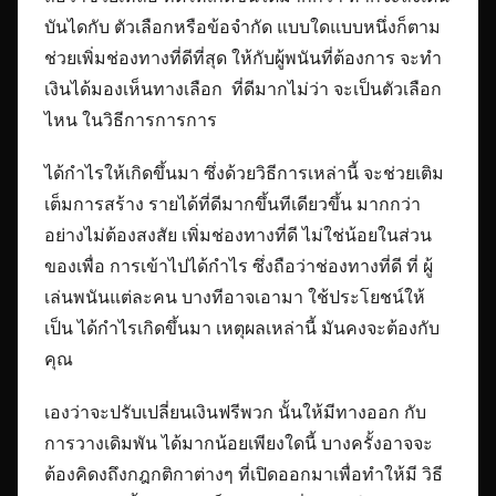
บันไดกับ ตัวเลือกหรือข้อจำกัด แบบใดแบบหนึ่งก็ตาม
ช่วยเพิ่มช่องทางที่ดีที่สุด ให้กับผู้พนันที่ต้องการ จะทำ
เงินได้มองเห็นทางเลือก ที่ดีมากไม่ว่า จะเป็นตัวเลือก
ไหน ในวิธีการการการ
ได้กำไรให้เกิดขึ้นมา ซึ่งด้วยวิธีการเหล่านี้ จะช่วยเติม
เต็มการสร้าง รายได้ที่ดีมากขึ้นทีเดียวขึ้น มากกว่า
อย่างไม่ต้องสงสัย เพิ่มช่องทางที่ดี ไม่ใช่น้อยในส่วน
ของเพื่อ การเข้าไปได้กำไร ซึ่งถือว่าช่องทางที่ดี ที่ ผู้
เล่นพนันแต่ละคน บางทีอาจเอามา ใช้ประโยชน์ให้
เป็น ได้กำไรเกิดขึ้นมา เหตุผลเหล่านี้ มันคงจะต้องกับ
คุณ
เองว่าจะปรับเปลี่ยนเงินฟรีพวก นั้นให้มีทางออก กับ
การวางเดิมพัน ได้มากน้อยเพียงใดนี้ บางครั้งอาจจะ
ต้องคิดงถึงกฎกติกาต่างๆ ที่เปิดออกมาเพื่อทำให้มี วิธี