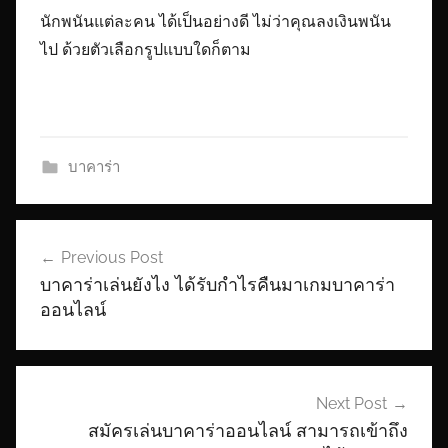
นักพนันแต่ละคน ได้เป็นอย่างดี ไม่ว่าคุณลงเงินพนัน
ไป ด้วยตัวเลือกรูปแบบใดก็ตาม
บาคาร่า
เมนู
Previous Post
นำทาง
บาคาร่าเล่นยังไง ได้รับกำไรคืนมาเกมบาคาร่า
เรื่อง
ออนไลน์
Next Post
สมัครเล่นบาคาร่าออนไลน์ สามารถเข้าถึง