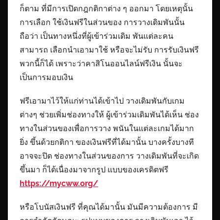
ก็ตาม ที่มีการเปิดกฎกติกาต่าง ๆ ออกมา โดยเหตุนั้น
การเลือก ใช้เงินฟรีในส่วนของ การวางเดิมพันนั้น
ถือว่า เป็นทางหนึ่งที่ผู้เข้าร่วมเดิม พันแต่ละคน
สามารถ เลือกนำเอามาใช้ หรือจะไม่รับ การรับเงินฟรี
พวกนี้ก็ได้ เพราะว่าคาสิโนออนไลน์ฟรีเงิน นั้นจะ
เป็นการมอบเงิน
ฟรีเอามาไว้ให้แก่ท่านได้เข้าไป วางเดิมพันกับเกม
ต่างๆ ช่วยเพิ่มช่องทางให้ ผู้เข้าร่วมเดิมพันได้เห็น ช่อง
ทางในส่วนของเพื่อการวาง พนันในแต่ละเกมได้มาก
ยิ่ง ขึ้นด้วยกติกา ของเงินฟรีที่ได้มานั้น บางครั้งบางที
อาจจะปิด ช่องทางในส่วนของการ วางเดิมพันที่จะเกิด
ขึ้นมา ก็ได้เนื่องมาจากรูป แบบของเครดิตฟรี
https://mycww.org/
หรือโบนัสเงินฟรี ที่คุณได้มานั้น มันมีความต้องการ มี