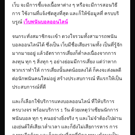
เว็บ จะมีการชี้แจงเนื้อหาต่าง ๆ หรือจะมีการสอนวิธี
การ ใช้งานที่แจ้งชัดสูงที่สุด และก็ให้ข้อมูลที่ ครบบริ
บรูณ์
เว็บพนันบอลออนไลน์
จนกระทั่งสมาชิกจะเข้า ดวงใจรวมทั้งสามารถพนัน
บอลออนไลน์ได้ ซึ่งเป็น เว็บมีชื่อเสียงรวมทั้ง เป็นที่รู้จัก
มากมายอยู่ แล้วอัตราการเสี่ยงก็ต่ำลงเนื่องจากการ
ลงทุน ทุก ๆ สิ่งทุก ๆ อย่างย่อมมีการเสี่ยง แต่ว่าหาก
พวกเราทำให้ การเสี่ยงนั้นลดน้อยลงได้ ก็คงจะส่งผลดี
ต่อนักพนันคนใหม่อยู่ สร้างประสบการณ์ ทีแรกให้เป็น
ประสบการณ์ที่ดี
และก็เลือกใช้บริการแทงบอลออนไลน์ ที่ให้บริการ
ครบวงจร พร้อมบริการ 1 วัน ด้วยเหตุว่าเซียนนักการ
พนันบอล ทุก ๆ คนอย่างยิ่งจริง ๆ และไม่จำต้องไปผ่าน
เอเย่นต์ให้เสียเวล่ำเวลา และก็ยังไม่เสียการหาร การ