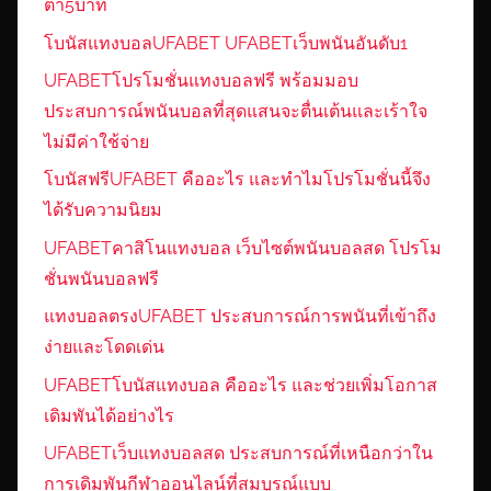
ต่ำ5บาท
โบนัสแทงบอลUFABET UFABETเว็บพนันอันดับ1
UFABETโปรโมชั่นแทงบอลฟรี พร้อมมอบ
ประสบการณ์พนันบอลที่สุดแสนจะตื่นเต้นและเร้าใจ
ไม่มีค่าใช้จ่าย
โบนัสฟรีUFABET คืออะไร และทำไมโปรโมชั่นนี้จึง
ได้รับความนิยม
UFABETคาสิโนแทงบอล เว็บไซต์พนันบอลสด โปรโม
ชั่นพนันบอลฟรี
แทงบอลตรงUFABET ประสบการณ์การพนันที่เข้าถึง
ง่ายและโดดเด่น
UFABETโบนัสแทงบอล คืออะไร และช่วยเพิ่มโอกาส
เดิมพันได้อย่างไร
UFABETเว็บแทงบอลสด ประสบการณ์ที่เหนือกว่าใน
การเดิมพันกีฬาออนไลน์ที่สมบูรณ์แบบ