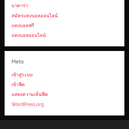
บาคาร่า
สมัครแทงบอลออนไลน์
แทงบอลฟรี
แทงบอลออนไลน์
Meta
เข้าสู่ระบบ
เข้าฟีด
แสดงความเห็นฟีด
WordPress.org