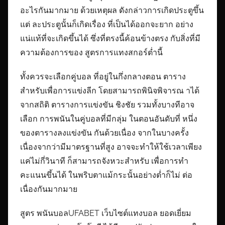
อะไรกันมากมาย ด้วยเหตุผล ดังกล่าวการเกิดประตูขึ้น
แต่ ละประตูนั้นก็เกิดเรื่อง ที่เป็นได้ออกจะยาก อย่าง
แน่แท้ที่จะเกิดขึ้นได้ ซึ่งที่ตรงนี้ค้อนข้างตรง กับสิ่งที่มี
ความต้องการของ สูตรการแทงสกอร์ต่ำนี้
ทั้งควรจะเลือกคู่บอล ที่อยู่ในกึ่งกลางตอน ตาราง
สำหรับเพื่อการแข่งลีก โดยสามารถพินิจพิจารณ าได้
จากสถิติ ตารางการแข่งขัน ชิงชัย รวมทั้งบางทีอาจ
เลือก การพนันในคู่บอลที่มีกลุ่ม ในตอนอันดับที่ หนึ่ง
ของตารางลงแข่งขัน กันด้วยเนื่อง จากในบางครั้ง
เนื่องจากว่ามีมาตรฐานที่สูง อาจจะทำให้ใช้เวลาเพียง
แค่ไม่กี่วินาที ก็สามารถจังหวะสำหรับ เพื่อการทำ
คะแนนขึ้นได้ ในพริบตาแม้กระนั้นอย่างต่ำก็ไม่ ต่อ
เนื่องกันมากมาย
สูตร พนันบอลUFABET เว็บไซต์แทงบอล ยอดเยี่ยม