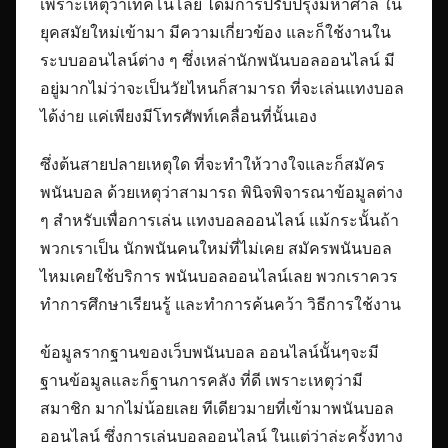
เพราะเหตุว่าเทคโนโลยี ได้มีการปรับปรุงมหาศาล ใน
ยุคสมัยใหม่เข้ามา มีความเกี่ยวข้อง และก็ใช้งานใน
ระบบออนไลน์ต่าง ๆ ซึ่งเหล่านักพนันบอลออนไลน์ มี
อยู่มากไม่ว่าจะเป็นวัยไหนก็สามารถ ที่จะเล่นแทงบอล
ได้ง่าย แค่เพียงมีโทรศัพท์เคลื่อนที่นั้นเอง
ซึ่งต้นสายปลายเหตุใด ที่จะทำให้วางใจและก็สมัคร
พนันบอล ด้วยเหตุว่าสามารถ พินิจพิจารณาข้อมูลต่าง
ๆ สำหรับเพื่อการเล่น แทงบอลออนไลน์ แม้กระนั้นถ้า
พวกเราเป็น นักพนันคนใหม่ที่ไม่เคย สมัครพนันบอล
ไหมเคยใช้บริการ พนันบอลออนไลน์เลย พวกเราควร
ทำการศึกษาเรียนรู้ และทำการค้นคว้า วิธีการใช้งาน
ข้อมูลรากฐานของเว็บพนันบอล ออนไลน์นั้นๆจะมี
ฐานข้อมูลและก็ฐานการคลัง ที่ดี เพราะเหตุว่ามี
สมาชิก มากไม่น้อยเลย ทีเดียวมายที่เข้ามาพนันบอล
ออนไลน์ ซึ่งการเล่นบอลออนไลน์ ในแต่ว่าล่ะครั้งทาง