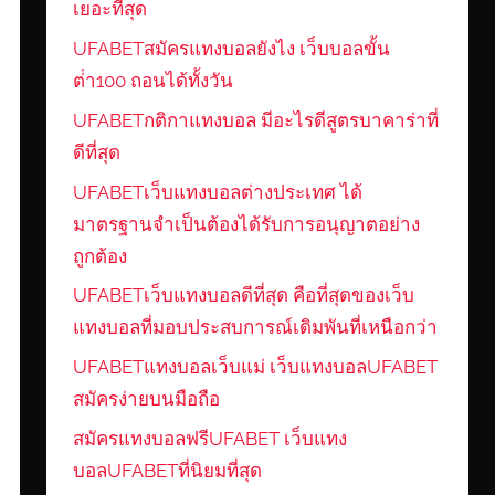
เยอะที่สุด
UFABETสมัครแทงบอลยังไง เว็บบอลขั้น
ต่ํา100 ถอนได้ทั้งวัน
UFABETกติกาแทงบอล มีอะไรดีสูตรบาคาร่าที่
ดีที่สุด
UFABETเว็บแทงบอลต่างประเทศ ได้
มาตรฐานจำเป็นต้องได้รับการอนุญาตอย่าง
ถูกต้อง
UFABETเว็บแทงบอลดีที่สุด คือที่สุดของเว็บ
แทงบอลที่มอบประสบการณ์เดิมพันที่เหนือกว่า
UFABETแทงบอลเว็บแม่ เว็บแทงบอลUFABET
สมัครง่ายบนมือถือ
สมัครแทงบอลฟรีUFABET เว็บแทง
บอลUFABETที่นิยมที่สุด