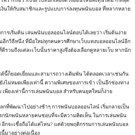
งินให้กับสมาชิกและรูปแบบการลงทุนพนันบอล ที่หลากหลาย
องการเริ่มต้น เล่นพนันบอลออนไลน์ตอบได้เลยว่า เริ่มต้นง่าย
ีกวิธีหนึ่ง ที่มือใหม่ทุกคนควรศึกษาเว็บแทงบอลออนไลน์อีก
ดีรวมถึงแต่ละเว็บนั้นราคาสูงจึงต้องเลือกดูหลายเว็บ หากนัก
ซต์นี้ก็ยอดเยี่ยมและสามารถวางเดิมพัน ได้ตลอดเวลาเช่นกัน
ไม่หมดเพียงเท่านี้ ความพิเศษของการเข้า เป็นอีกช่องทาง
เพียงเท่านี้การเล่นพนันบอล สำหรับคนยุคใหม่ก็ง่าย
ลกที่พัฒนาไปอย่างช้าๆ การพนันบอลออนไลน์ เริ่มกลายเป็น
แรกนักพนันหลายคนชอบที่จะมีความคิดเห็น ในการเล่นพนัน
 อีกจะเชื่อถือได้แค่ไหน? แต่ด้วยพฤติกรรมการเล่นพนันบอล
ี้มาอย่างต่อเนื่อง