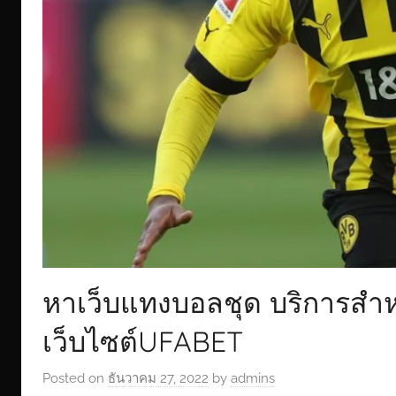
หาเว็บแทงบอลชุด บริการสำห
เว็บไซต์UFABET
Posted on
ธันวาคม 27, 2022
by
admins