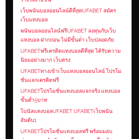
เว็บพนันบอลออนไลน์ดีที่สุดUFABET สมัคร
เว็บแทงบอล
พนันบอลออนไลน์ฟรีUFABET ลงทุนกับเว็บ
แทงบอล ฝากถอน ไม่มีขั้นต่ํา เว็บปลอดภัย
UFABETฟรีเครดิตแทงบอลดีที่สุด ได้รับความ
นิยมอย่างมาก เว็บตรง
UFABETทางเข้าเว็บแทงบอลออนไลน์ โปรโม
ชั่นแจกเครดิตฟรี
UFABETโปรโมชั่นแทงบอลแจกจริง แทงบอล
ขั้นต่ำ5บาท
โบนัสแทงบอลUFABET UFABETเว็บพนัน
อันดับ1
UFABETโปรโมชั่นแทงบอลฟรี พร้อมมอบ