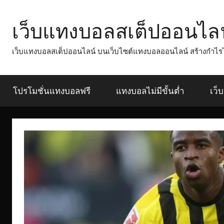
Skip
to
เว็บแทงบอลสเต็ปออนไลน
content
เว็บแทงบอลสเต็ปออนไลน์ บนเว็บไซต์แทงบอลออนไลน์ สร้างกำไรได
โปรโมชั่นแทงบอลฟรี
แทงบอลไม่มีขั้นต่ำ
เว็