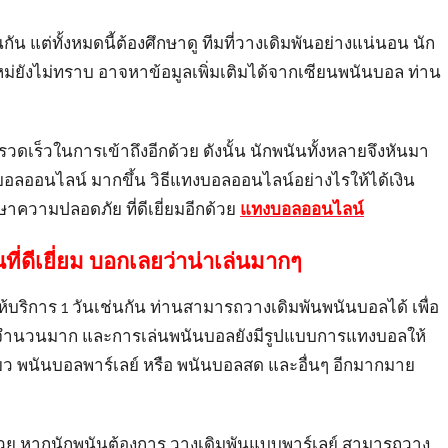
น แต่ทั้งหมดนี้ต้องศึกษาดู ทีมที่วางเดิมพันอย่างแน่นอน นัก
ม่ยังไม่ทราบ อาจหาข้อมูลเพิ่มเติมได้จากเซียนพนันบอล ท่าน
ดเร็วในการเข้าถึงอีกด้วย ดังนั้น นักพนันทั้งหลายจึงหันมา
ลออนไลน์ มากขึ้น วิธีแทงบอลออนไลน์อย่างไรให้ได้เงิน
าความปลอดภัย ที่ดีเยี่ยมอีกด้วย
แทงบอลออนไลน์
นที่ดีเยี่ยม บอกเลยว่าน่าเล่นมากๆ
ห้บริการ 1 วันเช่นกัน ท่านสามารถวางเดิมพันพนันบอลได้ เพื่อ
จำนวนมาก และการเล่นพนันบอลยังมีรูปแบบการแทงบอลให้
่ยว พนันบอลพาร์เลย์ หรือ พนันบอลสด และอื่นๆ อีกมากมาย
กด้วย หากนักพนันต้องการ วางเดิมพันแบบพาร์เลย์ สามารถวาง