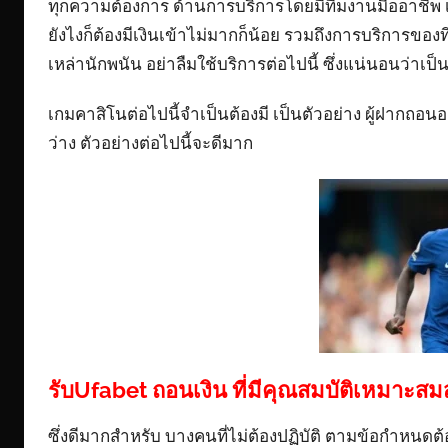
ทุกความต้องการ ด้านการบริการโดยมีทีมงานมืออาชีพ เม
ยังไงก็ต้องมีเงินเข้าไม่มากก็น้อย รวมถึงการบริการของ
เหล่านักพนัน อย่าลืมใช้บริการต่อไปนี้ ซึ่งแน่นอนว่าเ
เกมคาสิโนต่อไปนี้จำเป็นต้องมี เป็นตัวอย่าง ผู้ฝากถอ
ว่าง ตัวอย่างต่อไปนี้จะดีมาก
รับUfabet ถอนเงิน ที่มีคุณสมบัติเหมาะส
ซึ่งดีมากสำหรับ บางคนที่ไม่ต้องปฏิบัติ ตามข้อกำหนด