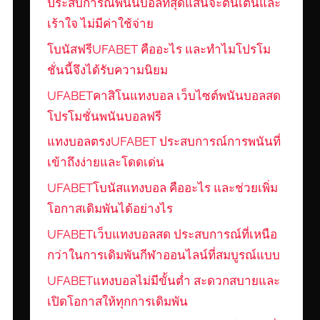
ประสบการณ์พนันบอลที่สุดแสนจะตื่นเต้นและ
เร้าใจ ไม่มีค่าใช้จ่าย
โบนัสฟรีUFABET คืออะไร และทำไมโปรโม
ชั่นนี้จึงได้รับความนิยม
UFABETคาสิโนแทงบอล เว็บไซต์พนันบอลสด
โปรโมชั่นพนันบอลฟรี
แทงบอลตรงUFABET ประสบการณ์การพนันที่
เข้าถึงง่ายและโดดเด่น
UFABETโบนัสแทงบอล คืออะไร และช่วยเพิ่ม
โอกาสเดิมพันได้อย่างไร
UFABETเว็บแทงบอลสด ประสบการณ์ที่เหนือ
กว่าในการเดิมพันกีฬาออนไลน์ที่สมบูรณ์แบบ
UFABETแทงบอลไม่มีขั้นต่ำ สะดวกสบายและ
เปิดโอกาสให้ทุกการเดิมพัน