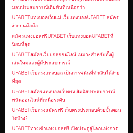
มอบประสบการณ์เดิมพันที่เหนือกว่า
UFABETแทงบอลเว็บแม่ เว็บแทงบอลUFABET สมัคร
ง่ายบนมือถือ
สมัครแทงบอลฟรีUFABET เว็บแทงบอลUFABETที่
นิยมที่สุด
UFABETสมัครเว็บบอลออนไลน์ เหมาะสำหรับทั้งผู้
เล่นใหม่และผู้มีประสบการณ์
UFABETเว็บตรงแทงบอล เป็นการพนันที่ทำเงินได้ง่าย
ที่สุด
UFABETสมัครแทงบอลเว็บตรง สัมผัสประสบการณ์
พนันออนไลน์ที่เหนือระดับ
UFABETเว็บตรงสมัครฟรี เว็บตรงประกอบด้วยขั้นตอน
ใดบ้าง?
UFABETทางเข้าแทงบอลฟรี เปิดประตูสู่โลกแห่งการ