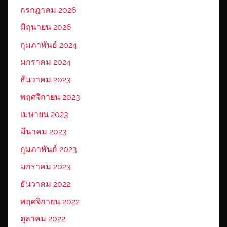
กรกฎาคม 2026
มิถุนายน 2026
กุมภาพันธ์ 2024
มกราคม 2024
ธันวาคม 2023
พฤศจิกายน 2023
เมษายน 2023
มีนาคม 2023
กุมภาพันธ์ 2023
มกราคม 2023
ธันวาคม 2022
พฤศจิกายน 2022
ตุลาคม 2022