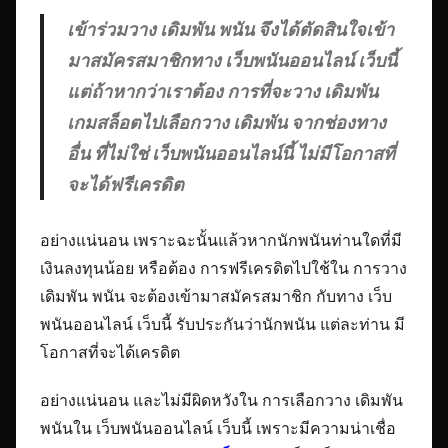
เข้าร่วมวาง เดิมพัน พนัน จึงได้ตัดสินใจเข้า
มาสมัครสมาชิกทาง เว็บพนันออนไลน์ เว็บนี้
แต่ถ้าหากว่าเราต้อง การที่จะวาง เดิมพัน
เกมสล็อตไปเลือกวาง เดิมพัน จากช่องทาง
อื่น ที่ไม่ใช่ เว็บพนันออนไลน์นี้ ไม่มีโอกาสที่
จะได้ฟรีเครดิต
อย่างแน่นอน เพราะฉะนั้นแล้วหากนักพนันท่านใดที่มี
เงินลงทุนน้อย หรือต้อง การฟรีเครดิตไปใช้ใน การวาง
เดิมพัน พนัน จะต้องเข้ามาสมัครสมาชิก กับทาง เว็บ
พนันออนไลน์ เว็บนี้ รับประกันว่านักพนัน แต่ละท่าน มี
โอกาสที่จะได้เครดิต
อย่างแน่นอน และไม่มีผิดหวังใน การเลือกวาง เดิมพัน
พนันใน เว็บพนันออนไลน์ เว็บนี้ เพราะมีความน่าเชื่อ