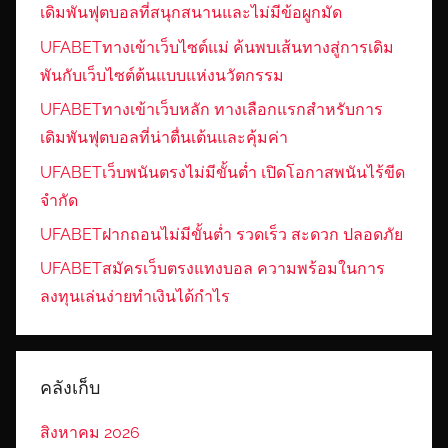
เดิมพันฟุตบอลที่สนุกสนานและไม่มีข้อผูกมัด
UFABETทางเข้าเว็บไซต์แม่ ค้นพบเส้นทางสู่การเดิม
พันกับเว็บไซต์ต้นแบบแห่งนวัตกรรม
UFABETทางเข้าเว็บหลัก ทางเลือกแรกสำหรับการ
เดิมพันฟุตบอลที่น่าตื่นเต้นและคุ้มค่า
UFABETเว็บพนันตรงไม่มีขั้นต่ำ เปิดโอกาสพนันไร้ขีด
จำกัด
UFABETฝากถอนไม่มีขั้นต่ำ รวดเร็ว สะดวก ปลอดภัย
UFABETสมัครเว็บตรงแทงบอล ความพร้อมในการ
ลงทุนเล่นง่ายทำเงินได้กำไร
คลังเก็บ
สิงหาคม 2026