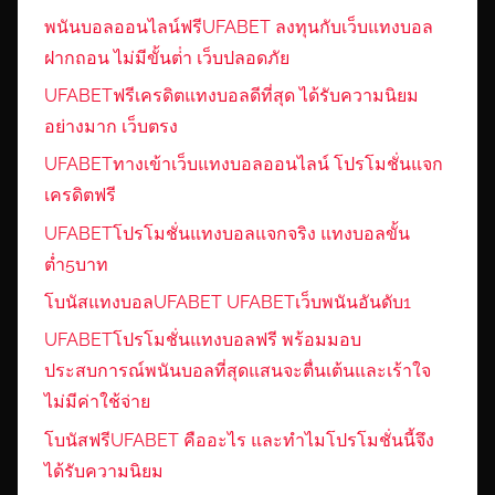
พนันบอลออนไลน์ฟรีUFABET ลงทุนกับเว็บแทงบอล
ฝากถอน ไม่มีขั้นต่ํา เว็บปลอดภัย
UFABETฟรีเครดิตแทงบอลดีที่สุด ได้รับความนิยม
อย่างมาก เว็บตรง
UFABETทางเข้าเว็บแทงบอลออนไลน์ โปรโมชั่นแจก
เครดิตฟรี
UFABETโปรโมชั่นแทงบอลแจกจริง แทงบอลขั้น
ต่ำ5บาท
โบนัสแทงบอลUFABET UFABETเว็บพนันอันดับ1
UFABETโปรโมชั่นแทงบอลฟรี พร้อมมอบ
ประสบการณ์พนันบอลที่สุดแสนจะตื่นเต้นและเร้าใจ
ไม่มีค่าใช้จ่าย
โบนัสฟรีUFABET คืออะไร และทำไมโปรโมชั่นนี้จึง
ได้รับความนิยม