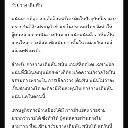
ร่วมวาง เดิมพัน
พนันมากที่สุด เกมส์สล็อตฟรีเครดิตในปัจจุบันนี้เราต่าง
ทราบกันดีถึงเศรษฐกิจย่ำแย่ ในประเทศไทย จึงทำให้
ผู้คนหลายท่านนั้นต่างกันมาเป็นนักพนันมืออาชีพเป็น
ส่วนใหญ่ ต่างมีสมาชิกเพิ่มมากขึ้นใน แต่ละวันเกมส์
สล็อตฟรีเครดิต
สำหรับ การวาง เดิมพัน พนัน เกมสล็อตโดยเฉพาะนัก
พนันที่มีเงินลงทุนน้อย ต่างก็ต้องเกิดความกังวลใจเป็น
ธรรมดา เพราะใน การเลือกวาง เดิมพัน พนันไม่ว่าจะ
เป็นช่องทางใด จะต้องมีเงินลงทุนใน การวาง เดิมพัน
พนัน แต่ในตอนนี้
เศรษฐกิจทางบ้านเมืองได้มี การย่ำแย่ลง รายจ่าย
มากกว่ารายได้ ซึ่งทำให้ ผู้คนหลายท่านต่างไม่
สามารถ ที่จะเข้ามาร่วมวาง เดิมพัน พนันได้ แต่วันนี้