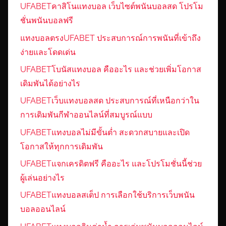
UFABETคาสิโนแทงบอล เว็บไซต์พนันบอลสด โปรโม
ชั่นพนันบอลฟรี
แทงบอลตรงUFABET ประสบการณ์การพนันที่เข้าถึง
ง่ายและโดดเด่น
UFABETโบนัสแทงบอล คืออะไร และช่วยเพิ่มโอกาส
เดิมพันได้อย่างไร
UFABETเว็บแทงบอลสด ประสบการณ์ที่เหนือกว่าใน
การเดิมพันกีฬาออนไลน์ที่สมบูรณ์แบบ
UFABETแทงบอลไม่มีขั้นต่ำ สะดวกสบายและเปิด
โอกาสให้ทุกการเดิมพัน
UFABETแจกเครดิตฟรี คืออะไร และโปรโมชั่นนี้ช่วย
ผู้เล่นอย่างไร
UFABETแทงบอลสเต็ป การเลือกใช้บริการเว็บพนัน
บอลออนไลน์