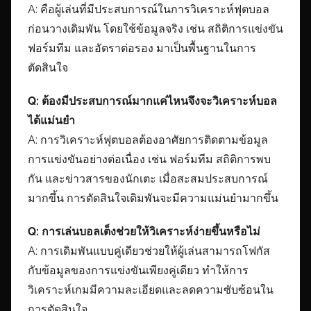
A: คือผู้เล่นที่มีประสบการณ์ในการวิเคราะห์ฟุตบอล
ก่อนวางเดิมพัน โดยใช้ข้อมูลจริง เช่น สถิติการแข่งขัน
ฟอร์มทีม และอัตราต่อรอง มาเป็นพื้นฐานในการ
ตัดสินใจ
Q: ต้องมีประสบการณ์มากแค่ไหนจึงจะวิเคราะห์บอล
ได้แม่นยำ
A: การวิเคราะห์ฟุตบอลต้องอาศัยการติดตามข้อมูล
การแข่งขันอย่างต่อเนื่อง เช่น ฟอร์มทีม สถิติการพบ
กัน และข่าวสารของนักเตะ เมื่อสะสมประสบการณ์
มากขึ้น การตัดสินใจเดิมพันจะมีความแม่นยำมากขึ้น
Q: การเล่นบอลเต็งช่วยให้วิเคราะห์ง่ายขึ้นหรือไม่
A: การเดิมพันแบบคู่เดียวช่วยให้ผู้เล่นสามารถโฟกัส
กับข้อมูลของการแข่งขันเพียงคู่เดียว ทำให้การ
วิเคราะห์เกมมีความละเอียดและลดความซับซ้อนใน
การตัดสินใจ