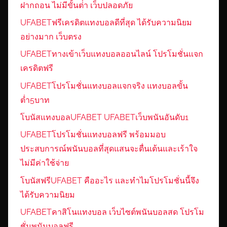
ฝากถอน ไม่มีขั้นต่ํา เว็บปลอดภัย
UFABETฟรีเครดิตแทงบอลดีที่สุด ได้รับความนิยม
อย่างมาก เว็บตรง
UFABETทางเข้าเว็บแทงบอลออนไลน์ โปรโมชั่นแจก
เครดิตฟรี
UFABETโปรโมชั่นแทงบอลแจกจริง แทงบอลขั้น
ต่ำ5บาท
โบนัสแทงบอลUFABET UFABETเว็บพนันอันดับ1
UFABETโปรโมชั่นแทงบอลฟรี พร้อมมอบ
ประสบการณ์พนันบอลที่สุดแสนจะตื่นเต้นและเร้าใจ
ไม่มีค่าใช้จ่าย
โบนัสฟรีUFABET คืออะไร และทำไมโปรโมชั่นนี้จึง
ได้รับความนิยม
UFABETคาสิโนแทงบอล เว็บไซต์พนันบอลสด โปรโม
ชั่นพนันบอลฟรี