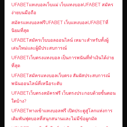
UFABETแทงบอลเว็บแม่ เว็บแทงบอลUFABET สมัคร
ง่ายบนมือถือ
สมัครแทงบอลฟรีUFABET เว็บแทงบอลUFABETที่
นิยมที่สุด
UFABETสมัครเว็บบอลออนไลน์ เหมาะสำหรับทั้งผู้
เล่นใหม่และผู้มีประสบการณ์
UFABETเว็บตรงแทงบอล เป็นการพนันที่ทำเงินได้ง่าย
ที่สุด
UFABETสมัครแทงบอลเว็บตรง สัมผัสประสบการณ์
พนันออนไลน์ที่เหนือระดับ
UFABETเว็บตรงสมัครฟรี เว็บตรงประกอบด้วยขั้นตอน
ใดบ้าง?
UFABETทางเข้าแทงบอลฟรี เปิดประตูสู่โลกแห่งการ
เดิมพันฟุตบอลที่สนุกสนานและไม่มีข้อผูกมัด