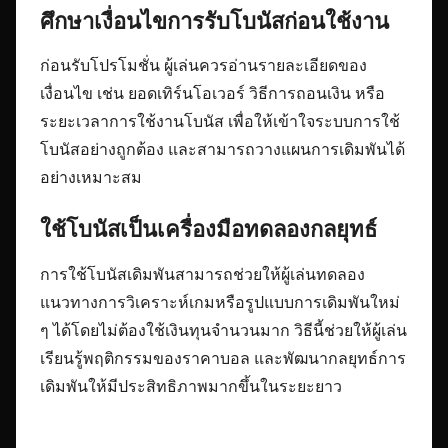
ศึกษาเงื่อนไขการรับโบนัสก่อนใช้งาน
ก่อนรับโปรโมชั่น ผู้เล่นควรอ่านรายละเอียดของ
เงื่อนไข เช่น ยอดเทิร์นโอเวอร์ วิธีการถอนเงิน หรือ
ระยะเวลาการใช้งานโบนัส เพื่อให้เข้าใจระบบการใช้
โบนัสอย่างถูกต้อง และสามารถวางแผนการเดิมพันได้
อย่างเหมาะสม
ใช้โบนัสเป็นเครื่องมือทดลองกลยุทธ์
การใช้โบนัสเดิมพันสามารถช่วยให้ผู้เล่นทดลอง
แนวทางการวิเคราะห์เกมหรือรูปแบบการเดิมพันใหม่
ๆ ได้โดยไม่ต้องใช้เงินทุนจำนวนมาก วิธีนี้ช่วยให้ผู้เล่น
เรียนรู้พฤติกรรมของราคาบอล และพัฒนากลยุทธ์การ
เดิมพันให้มีประสิทธิภาพมากขึ้นในระยะยาว