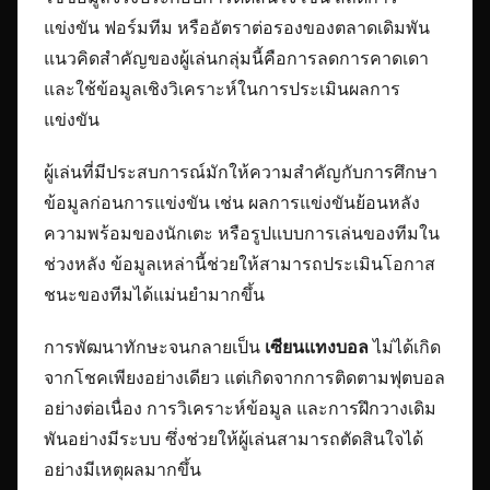
แข่งขัน ฟอร์มทีม หรืออัตราต่อรองของตลาดเดิมพัน
แนวคิดสำคัญของผู้เล่นกลุ่มนี้คือการลดการคาดเดา
และใช้ข้อมูลเชิงวิเคราะห์ในการประเมินผลการ
แข่งขัน
ผู้เล่นที่มีประสบการณ์มักให้ความสำคัญกับการศึกษา
ข้อมูลก่อนการแข่งขัน เช่น ผลการแข่งขันย้อนหลัง
ความพร้อมของนักเตะ หรือรูปแบบการเล่นของทีมใน
ช่วงหลัง ข้อมูลเหล่านี้ช่วยให้สามารถประเมินโอกาส
ชนะของทีมได้แม่นยำมากขึ้น
การพัฒนาทักษะจนกลายเป็น
เซียนแทงบอล
ไม่ได้เกิด
จากโชคเพียงอย่างเดียว แต่เกิดจากการติดตามฟุตบอล
อย่างต่อเนื่อง การวิเคราะห์ข้อมูล และการฝึกวางเดิม
พันอย่างมีระบบ ซึ่งช่วยให้ผู้เล่นสามารถตัดสินใจได้
อย่างมีเหตุผลมากขึ้น