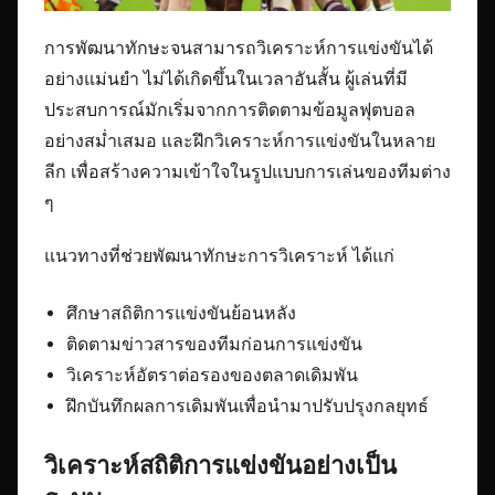
การพัฒนาทักษะจนสามารถวิเคราะห์การแข่งขันได้
อย่างแม่นยำ ไม่ได้เกิดขึ้นในเวลาอันสั้น ผู้เล่นที่มี
ประสบการณ์มักเริ่มจากการติดตามข้อมูลฟุตบอล
อย่างสม่ำเสมอ และฝึกวิเคราะห์การแข่งขันในหลาย
ลีก เพื่อสร้างความเข้าใจในรูปแบบการเล่นของทีมต่าง
ๆ
แนวทางที่ช่วยพัฒนาทักษะการวิเคราะห์ ได้แก่
ศึกษาสถิติการแข่งขันย้อนหลัง
ติดตามข่าวสารของทีมก่อนการแข่งขัน
วิเคราะห์อัตราต่อรองของตลาดเดิมพัน
ฝึกบันทึกผลการเดิมพันเพื่อนำมาปรับปรุงกลยุทธ์
วิเคราะห์สถิติการแข่งขันอย่างเป็น