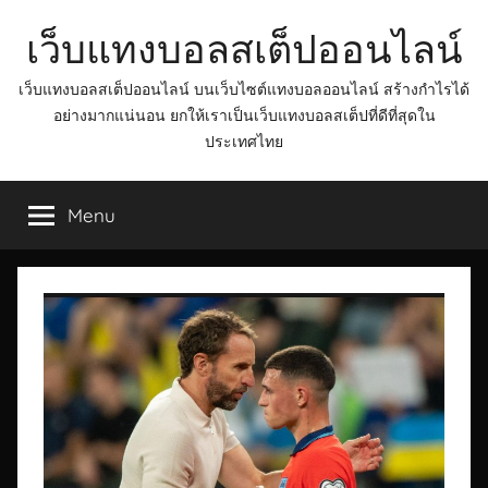
Skip
เว็บแทงบอลสเต็ปออนไลน์
to
content
เว็บแทงบอลสเต็ปออนไลน์ บนเว็บไซต์แทงบอลออนไลน์ สร้างกำไรได้
อย่างมากแน่นอน ยกให้เราเป็นเว็บแทงบอลสเต็ปที่ดีที่สุดใน
ประเทศไทย
Menu