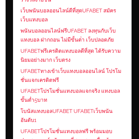
เว็บพนันบอลออนไลน์ดีที่สุดUFABET สมัคร
เว็บแทงบอล
พนันบอลออนไลน์ฟรีUFABET ลงทุนกับเว็บ
แทงบอล ฝากถอน ไม่มีขั้นต่ํา เว็บปลอดภัย
UFABETฟรีเครดิตแทงบอลดีที่สุด ได้รับความ
นิยมอย่างมาก เว็บตรง
UFABETทางเข้าเว็บแทงบอลออนไลน์ โปรโม
ชั่นแจกเครดิตฟรี
UFABETโปรโมชั่นแทงบอลแจกจริง แทงบอล
ขั้นต่ำ5บาท
โบนัสแทงบอลUFABET UFABETเว็บพนัน
อันดับ1
UFABETโปรโมชั่นแทงบอลฟรี พร้อมมอบ