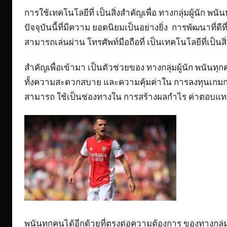
การใช้เทคโนโลยีที่ เป็นสิ่งสำคัญเพื่อ ทางกลุ่มผู้นัก
ปัจจุบันนี้ที่มีความ ยอดนิยมเป็นอย่างยิ่ง การพัฒนาที่
สามารถเล่นผ่าน โทรศัพท์มือถือที่ เป็นเทคโนโลยีที่เป็นสิ่
สำคัญเพื่อเข้ามา เป็นตัวช่วยของ ทางกลุ่มผู้นัก พนันทุกค
ทั้งความสะดวกสบาย และความคุ้มค่าใน การลงทุนเกม
สามารถ ใช้เป็นช่องทางใน การสร้างผลกำไร ค่าตอบแทนให
พนันทุกคนได้อีกด้วยที่ตรงต่อความต้องการ ของทางกลุ่