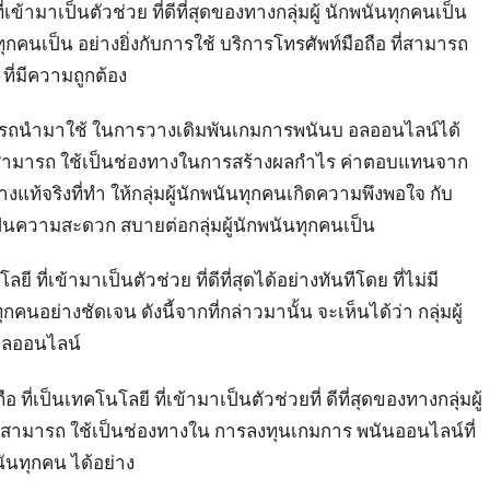
ข้ามาเป็นตัวช่วย ที่ดีที่สุดของทางกลุ่มผู้ นักพนันทุกคนเป็น
กคนเป็น อย่างยิ่งกับการใช้ บริการโทรศัพท์มือถือ ที่สามารถ
ี่มีความถูกต้อง
 สามารถนำมาใช้ ในการวางเดิมพันเกมการพนันบ อลออนไลน์ได้
ุกคนสามารถ ใช้เป็นช่องทางในการสร้างผลกำไร ค่าตอบแทนจาก
้จริงที่ทำ ให้กลุ่มผู้นักพนันทุกคนเกิดความพึงพอใจ กับ
ป็นความสะดวก สบายต่อกลุ่มผู้นักพนันทุกคนเป็น
 ที่เข้ามาเป็นตัวช่วย ที่ดีที่สุดได้อย่างทันทีโดย ที่ไม่มี
กคนอย่างชัดเจน ดังนี้จากที่กล่าวมานั้น จะเห็นได้ว่า กลุ่มผู้
อลออนไลน์
ี่เป็นเทคโนโลยี ที่เข้ามาเป็นตัวช่วยที่ ดีที่สุดของทางกลุ่มผู้
สุดที่สามารถ ใช้เป็นช่องทางใน การลงทุนเกมการ พนันออนไลน์ที่
ันทุกคน ได้อย่าง