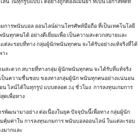
ในทุกรูปแบบไ ด้อย่างถูกต้องแม่นยำ ที่เป็นโอกาสที่ดีที่
 เกมการพนันบอล ออนไลน์ผ่านโทรศัพท์มือถือ ที่เป็นเทคโนโลยี
 นักพนันทุกคนได้ อย่างดีเยี่ยมเพื่อ เป็นความสะดวกสบายและ
แต่ละรอบที่ทาง
กลุ่มผู้นักพนันทุกคน จะได้รับอย่างแท้จริงที่ได้
เฉพาะ
มสะดวก สบายที่ทางกลุ่ม ผู้นักพนันทุกคน จะได้รับที่แท้จริง
ี่เป็นความชื่นชอบ ของทางกลุ่มผู้นัก พนันทุกคนอย่างแน่นอน
น ไลน์ได้ในทุกรูป แบบตลอด 24 ชั่วโมง การลงทุนเกมการ
่สุดเพื่อทาง
พัฒนามาอย่าง ต่อเนื่องในยุค ปัจจุบันนี้เพื่อทาง กลุ่มผู้นัก
มคุ้มค่าใน การลงทุนเกมการ พนันบอลออนไลน์ ในแต่ละรอบ
ย่างมากและ