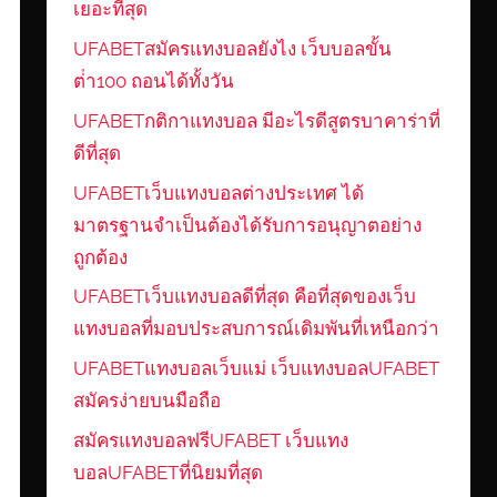
เยอะที่สุด
UFABETสมัครแทงบอลยังไง เว็บบอลขั้น
ต่ํา100 ถอนได้ทั้งวัน
UFABETกติกาแทงบอล มีอะไรดีสูตรบาคาร่าที่
ดีที่สุด
UFABETเว็บแทงบอลต่างประเทศ ได้
มาตรฐานจำเป็นต้องได้รับการอนุญาตอย่าง
ถูกต้อง
UFABETเว็บแทงบอลดีที่สุด คือที่สุดของเว็บ
แทงบอลที่มอบประสบการณ์เดิมพันที่เหนือกว่า
UFABETแทงบอลเว็บแม่ เว็บแทงบอลUFABET
สมัครง่ายบนมือถือ
สมัครแทงบอลฟรีUFABET เว็บแทง
บอลUFABETที่นิยมที่สุด