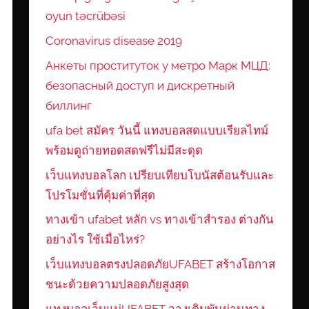
oyun təcrübəsi
Coronavirus disease 2019
Анкеты проституток у метро Марк МЦД:
безопасный доступ и дискретный
биллинг
ufa bet สมัคร วันนี้ แทงบอลสดแบบเรียลไทม์
พร้อมดูถ่ายทอดสดฟรีไม่มีสะดุด
เว็บแทงบอลโลก เปรียบเทียบโบนัสต้อนรับและ
โปรโมชั่นที่คุ้มค่าที่สุด
ทางเข้า ufabet หลัก vs ทางเข้าสำรอง ต่างกัน
อย่างไร ใช้เมื่อไหร่?
เว็บแทงบอลตรงปลอดภัยUFABET สร้างโอกาส
ชนะด้วยความปลอดภัยสูงสุด
แทงบอลเว็บแม่UFABET วางเดิมพันผ่านทาง