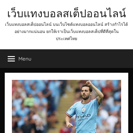
Skip
เว็บแทงบอลสเต็ปออนไลน์
to
content
เว็บแทงบอลสเต็ปออนไลน์ บนเว็บไซต์แทงบอลออนไลน์ สร้างกำไรได้
อย่างมากแน่นอน ยกให้เราเป็นเว็บแทงบอลสเต็ปที่ดีที่สุดใน
ประเทศไทย
Menu