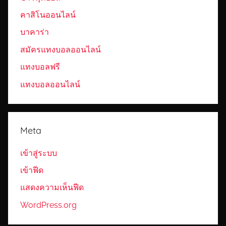
คาสิโนออนไลน์
บาคาร่า
สมัครแทงบอลออนไลน์
แทงบอลฟรี
แทงบอลออนไลน์
Meta
เข้าสู่ระบบ
เข้าฟีด
แสดงความเห็นฟีด
WordPress.org