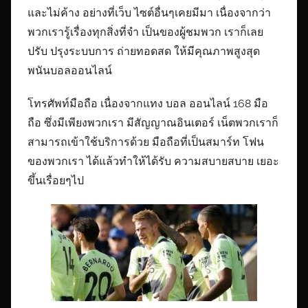
และไม่ค้าง อย่างที่เว็บ ไซต์อื่นๆเคยมีมา เนื่องจากว่า
พวกเรารู้เรื่องทุกสิ่งที่จำ เป็นของผู้ชมพวก เราก็เลย
ปรับ ปรุงระบบการ ถ่ายทอดสด ให้มีคุณภาพสูงสุด
พนันบอลออนไลน์
โทรศัพท์มือถือ เนื่องจากแทง บอล ออนไลน์ 168 มือ
ถือ ซึ่งมีเพียงพวกเรา มีสัญญาณอินเตอร์ เน็ตพวกเราก็
สามารถเข้าใช้บริการด้วย มือถือที่เป็นสมาร์ท โฟน
ของพวกเรา ได้แล้วทำให้ได้รับ ความสบายสบาย เยอะ
ขึ้นเรื่อยๆไป