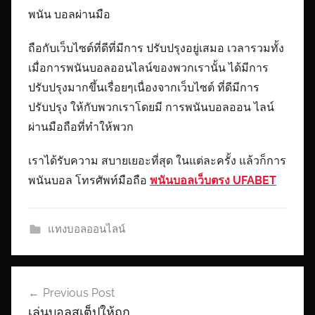
พนัน บอลผ่านมือ
ถือกับเว็บไซต์ที่ดีที่มีการ ปรับปรุงอยู่เสมอ เวลารวมทั้ง
เมื่อการพนันบอลออนไลน์ของพวกเรานั้น ได้มีการ
ปรับปรุงมากขึ้นเรื่อยๆเนื่องจากเว็บไซต์ ที่ดีมีการ
ปรับปรุง ให้กับพวกเราโดยมี การพนันบอลออน ไลน์
ผ่านมือถือที่ทำให้พวก
เราได้รับความ สบายเยอะที่สุด ในแต่ละครั้ง แล้วก็การ
พนันบอล โทรศัพท์มือถือ
พนันบอลเว็บตรง UFABET
แทงบอลออนไลน์
เมนู
Previous Post
นำทาง
เล่นบอลสเต็ปให้ถูก