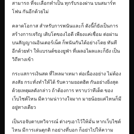
สามารถ ที่จะเลือกทำเป็น ทุกรับรองผ่าน บนสมาร์ท
โฟน กันอีกด้วยไม่
คลาดโอกาส สำหรับการพนันและก็ ดังนี้ก็ยังเป็นการ
สร้างการเจริญ เติบโตของไอดี เพียงแค่เชื่อม ต่อผ่าน
บนสัญญาณอินเตอร์เน็ต ก็พนันกันได้อย่างโดย ทันที
อีกด้วยทำ ให้แบรนด์ของยูฟ่า ที่เผลอไผลและก็ยัง เป็น
วิถีทางเข้า
กระแสการเงินสด ที่ไหลมาเทมา ต่อเนื่องอย่าง ไม่ต้อง
สงสัย กระทั่งทำให้ได้ รับความยอดฮิต กันอย่างยิ่งสุด
ด้วยเหตุผลดังกล่าว ถ้าต้องการ ทราบว่าทีเด็ด ของ
เว็บไซต์ไหน มีความน่าวางใจมาก มายน้อยแค่ไหนก็มี
อยู่ทางเดียว
เป็นรอจับตาบทวิจารณ์ ต่างๆเอาไว้ให้มั่น หากเว็บไซต์
ไหน มีการเล่นตุกติ กอย่างที่บอก ก็อย่าไปให้ความ