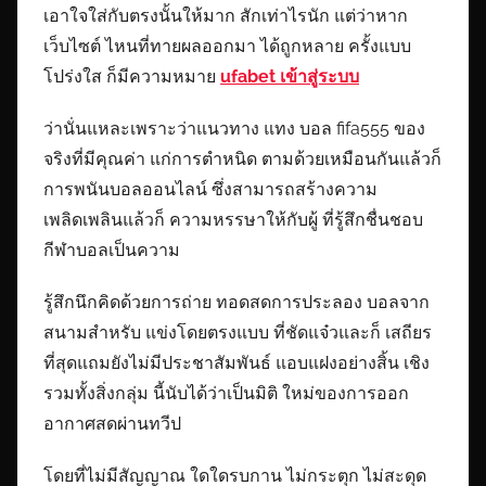
เอาใจใส่กับตรงนั้นให้มาก สักเท่าไรนัก แต่ว่าหาก
เว็บไซต์ ไหนที่ทายผลออกมา ได้ถูกหลาย ครั้งแบบ
โปร่งใส ก็มีความหมาย
ufabet เข้าสู่ระบบ
ว่านั่นแหละเพราะว่าแนวทาง แทง บอล fifa555 ของ
จริงที่มีคุณค่า แก่การตำหนิด ตามด้วยเหมือนกันแล้วก็
การพนันบอลออนไลน์ ซึ่งสามารถสร้างความ
เพลิดเพลินแล้วก็ ความหรรษาให้กับผู้ ที่รู้สึกชื่นชอบ
กีฬาบอลเป็นความ
รู้สึกนึกคิดด้วยการถ่าย ทอดสดการประลอง บอลจาก
สนามสำหรับ แข่งโดยตรงแบบ ที่ชัดแจ๋วและก็ เสถียร
ที่สุดแถมยังไม่มีประชาสัมพันธ์ แอบแฝงอย่างสิ้น เชิง
รวมทั้งสิ่งกลุ่ม นี้นับได้ว่าเป็นมิติ ใหม่ของการออก
อากาศสดผ่านทวีป
โดยที่ไม่มีสัญญาณ ใดใดรบกาน ไม่กระตุก ไม่สะดุด