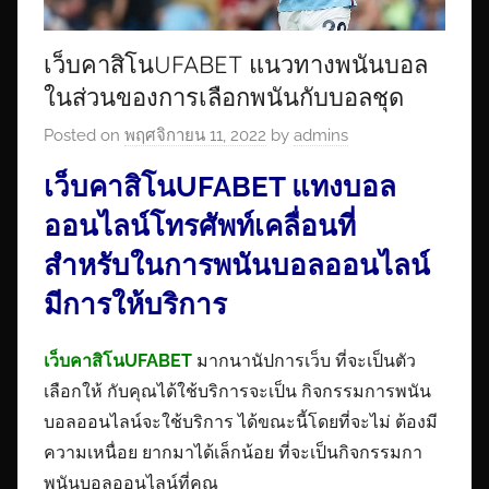
เว็บคาสิโนUFABET แนวทางพนันบอล
ในส่วนของการเลือกพนันกับบอลชุด
Posted on
พฤศจิกายน 11, 2022
by
admins
เว็บคาสิโนUFABET แทง​บอล​
ออนไลน์​โทรศัพท์เคลื่อนที่​
สำหรับในการพนันบอลออนไลน์
มีการให้บริการ
เว็บคาสิโนUFABET
มากนานัปการเว็บ ที่จะเป็นตัว
เลือกให้ กับคุณได้ใช้บริการจะเป็น กิจกรรมการพนัน
บอลออนไลน์​จะใช้บริการ ได้ขณะนี้โดยที่จะไม่ ต้องมี
ความเหนื่อย ยากมาได้เล็กน้อย ที่จะเป็นกิจกรรมกา
พนันบอลออนไลน์ที่คุณ