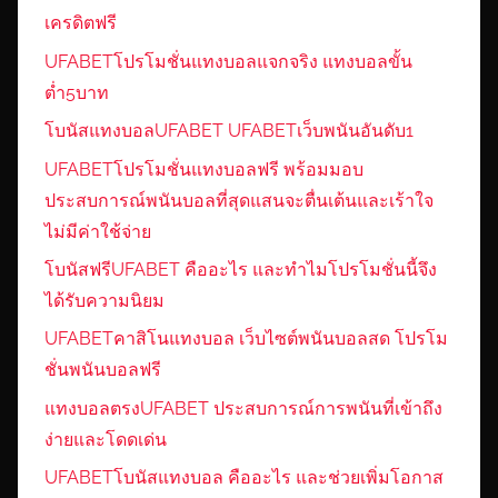
เครดิตฟรี
UFABETโปรโมชั่นแทงบอลแจกจริง แทงบอลขั้น
ต่ำ5บาท
โบนัสแทงบอลUFABET UFABETเว็บพนันอันดับ1
UFABETโปรโมชั่นแทงบอลฟรี พร้อมมอบ
ประสบการณ์พนันบอลที่สุดแสนจะตื่นเต้นและเร้าใจ
ไม่มีค่าใช้จ่าย
โบนัสฟรีUFABET คืออะไร และทำไมโปรโมชั่นนี้จึง
ได้รับความนิยม
UFABETคาสิโนแทงบอล เว็บไซต์พนันบอลสด โปรโม
ชั่นพนันบอลฟรี
แทงบอลตรงUFABET ประสบการณ์การพนันที่เข้าถึง
ง่ายและโดดเด่น
UFABETโบนัสแทงบอล คืออะไร และช่วยเพิ่มโอกาส