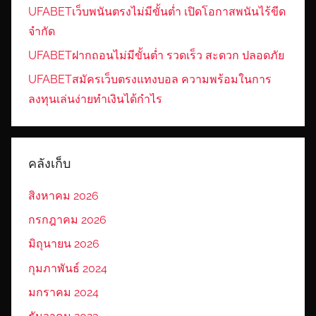
UFABETเว็บพนันตรงไม่มีขั้นต่ำ เปิดโอกาสพนันไร้ขีด
จำกัด
UFABETฝากถอนไม่มีขั้นต่ำ รวดเร็ว สะดวก ปลอดภัย
UFABETสมัครเว็บตรงแทงบอล ความพร้อมในการ
ลงทุนเล่นง่ายทำเงินได้กำไร
คลังเก็บ
สิงหาคม 2026
กรกฎาคม 2026
มิถุนายน 2026
กุมภาพันธ์ 2024
มกราคม 2024