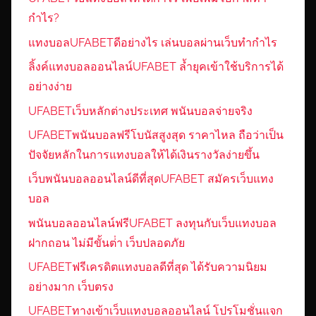
กำไร?
แทงบอลUFABETดีอย่างไร เล่นบอลผ่านเว็บทำกำไร
ลิ้งค์แทงบอลออนไลน์UFABET ล้ำยุคเข้าใช้บริการได้
อย่างง่าย
UFABETเว็บหลักต่างประเทศ พนันบอลจ่ายจริง
UFABETพนันบอลฟรีโบนัสสูงสุด ราคาไหล ถือว่าเป็น
ปัจจัยหลักในการแทงบอลให้ได้เงินรางวัลง่ายขึ้น
เว็บพนันบอลออนไลน์ดีที่สุดUFABET สมัครเว็บแทง
บอล
พนันบอลออนไลน์ฟรีUFABET ลงทุนกับเว็บแทงบอล
ฝากถอน ไม่มีขั้นต่ํา เว็บปลอดภัย
UFABETฟรีเครดิตแทงบอลดีที่สุด ได้รับความนิยม
อย่างมาก เว็บตรง
UFABETทางเข้าเว็บแทงบอลออนไลน์ โปรโมชั่นแจก