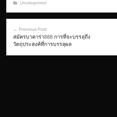
Uncategorized
เมนู
Previous Post
นำทาง
สมัครบาคาร่า888 การที่จะบรรลุถึง
เรื่อง
วัตถุประสงค์ที่การบรรลุผล