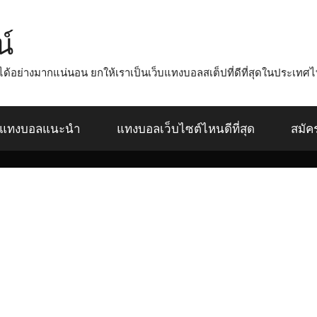
์
้อย่างมากแน่นอน ยกให้เราเป็นเว็บแทงบอลสเต็ปที่ดีที่สุดในประเทศ
บแทงบอลแนะนำ
แทงบอลเว็บไซต์ไหนดีที่สุด
สมัค