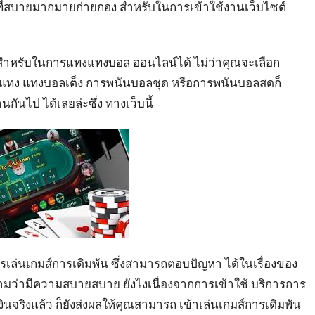
อง ที่สบายมากมายก่ายกอง สำหรับในการเข้าใช้งานเว็บไซต์
สำหรับในการแทงแทงบอล ออนไลน์ได้ ไม่ว่าคุณจะเลือก
รแทง แทงบอลเต็ง การพนันบอลชุด หรือการพนันบอลสดก็
กันไป ได้เลยล่ะซึ่ง ทางเว็บนี้
 การเล่นเกมส์การเดิมพัน ซึ่งสามารถตอบปัญหา ได้ในเรื่องของ
ว่ามีความสบายสบาย ยังไงเนื่องจากการเข้าใช้ บริการการ
นจริงแล้ว ก็ยังส่งผลให้คุณสามารถ เข้าเล่นเกมส์การเดิมพัน