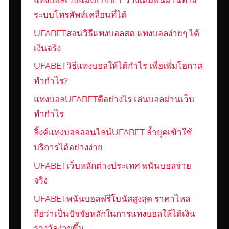
ระบบโทรศัพท์เคลื่อนที่ได้
UFABETสอนวิธีแทงบอลสด แทงบอลง่ายๆ ได้
เงินจริง
UFABETวิธีแทงบอลให้ได้กำไร เพื่อเพิ่มโอกาส
ทำกำไร?
แทงบอลUFABETดีอย่างไร เล่นบอลผ่านเว็บ
ทำกำไร
ลิ้งค์แทงบอลออนไลน์UFABET ล้ำยุคเข้าใช้
บริการได้อย่างง่าย
UFABETเว็บหลักต่างประเทศ พนันบอลจ่าย
จริง
UFABETพนันบอลฟรีโบนัสสูงสุด ราคาไหล
ถือว่าเป็นปัจจัยหลักในการแทงบอลให้ได้เงิน
รางวัลง่ายขึ้น