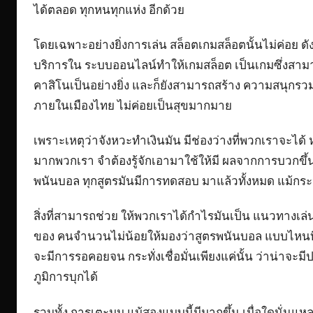
ได้ตลอด ทุกหนทุกแห่ง อีกด้วย
โดยเฉพาะอย่างยิ่งการเล่น สล็อตเกมสล็อตนั้นไม่ค่อย ด
บริการใน ระบบออนไลน์ทำให้เกมสล็อต เป็นเกมซึ่งสามารถทำเ
คาสิโนเป็นอย่างยิ่ง และก็ยังสามารถสร้าง ความสนุกรวม
ภายในเมืองไทย ไม่ค่อยเป็นสุขมากมาย
เพราะเหตุว่าจังหวะทำเงินมัน มีช่องว่างที่พวกเราจะได้ ห
มากพวกเรา จำต้องรู้จักเอามาใช้ให้มี ผลจากการบวกข
พนันบอล ทุกสูตรมันมีการทดสอบ มาแล้วทั้งหมด แม้กระนั้
สิ่งที่สามารถช่วย ให้พวกเราได้กำไรมันเป็น แนวทางเล่
ของ คนจำนวนไม่น้อยให้มองว่าสูตรพนันบอล แบบไหนที
จะมีการรอคอยจน กระทั่งเชื่อมั่นเพียงแค่นั้น ว่าน่าจะมีป
ภูมิการบุกได้
รวมทั้ง การเตะมุม แม้สองแบบนี้มีมากขึ้น เมื่อใดนั่นแหล