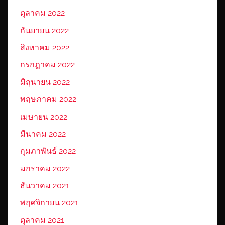
ตุลาคม 2022
กันยายน 2022
สิงหาคม 2022
กรกฎาคม 2022
มิถุนายน 2022
พฤษภาคม 2022
เมษายน 2022
มีนาคม 2022
กุมภาพันธ์ 2022
มกราคม 2022
ธันวาคม 2021
พฤศจิกายน 2021
ตุลาคม 2021