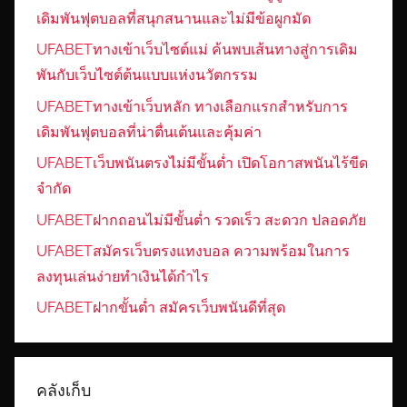
เดิมพันฟุตบอลที่สนุกสนานและไม่มีข้อผูกมัด
UFABETทางเข้าเว็บไซต์แม่ ค้นพบเส้นทางสู่การเดิม
พันกับเว็บไซต์ต้นแบบแห่งนวัตกรรม
UFABETทางเข้าเว็บหลัก ทางเลือกแรกสำหรับการ
เดิมพันฟุตบอลที่น่าตื่นเต้นและคุ้มค่า
UFABETเว็บพนันตรงไม่มีขั้นต่ำ เปิดโอกาสพนันไร้ขีด
จำกัด
UFABETฝากถอนไม่มีขั้นต่ำ รวดเร็ว สะดวก ปลอดภัย
UFABETสมัครเว็บตรงแทงบอล ความพร้อมในการ
ลงทุนเล่นง่ายทำเงินได้กำไร
UFABETฝากขั้นต่ำ สมัครเว็บพนันดีที่สุด
คลังเก็บ