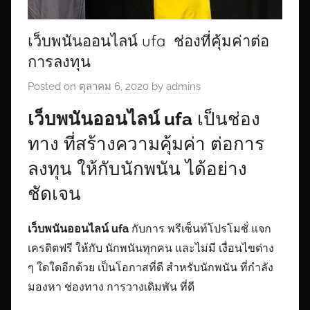
เว็บพนันออนไลน์ ufa ช่องที่คุ้มค่าต่อ
การลงทุน
Posted on
ตุลาคม 6, 2020
by
admins
เว็บพนันออนไลน์ ufa
เป็นช่อง
ทาง ที่สร้างความคุ้มค่า ต่อการ
ลงทุน ให้กับนักพนัน ได้อย่าง
ชัดเจน
เว็บพนันออนไลน์ ufa
กับการ พรีเซ็นท์โปรโมชั่ แจก
เครดิตฟรี ให้กับ นักพนันทุกคน และไม่มี เงื่อนไขต่าง
ๆ ใดใดอีกด้วย
เป็นโอกาสที่ดี สำหรับนักพนัน ที่กำลัง
มองหา ช่องทาง การวางเดิมพัน ที่ดี