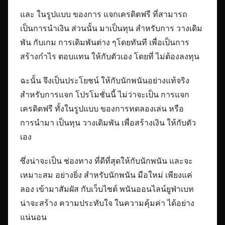
และ ในรูปแบบ ของการ แจกเครดิตฟรี ที่สามารถ
เป็นการนำเงิน ส่วนนั้น มาเป็นทุน สำหรับการ วางเดิม
พัน กับเกม การเดิมพันต่าง ๆโดยทันที เพื่อเป็นการ
สร้างกำไร ตอบแทน ให้กับตัวเอง โดยที่ ไม่ต้องลงทุน
ฉะนั้น จึงเป็นประโยชน์ ให้กับนักพนันอย่างแท้จริง
สำหรับการแจก โปรโมชั่นนี้ ไม่ว่าจะเป็น การแจก
เครดิตฟรี ทั้งในรูปแบบ ของการทดลองเล่น หรือ
การนำมา เป็นทุน วางเดิมพัน เพื่อสร้างเงิน ให้กับตัว
เอง
ซึ่งน่าจะเป็น ช่องทาง ที่ดีที่สุดให้กับนักพนัน และจะ
เหมาะสม อย่างยิ่ง สำหรับนักพนัน มือใหม่ เพียงแค่
ลอง เข้ามาสัมผัส กับเว็บไซต์ พนันออนไลน์ยูฟ่าเบท
น่าจะสร้าง ความประทับใจ ในความคุ้มค่า ได้อย่าง
แน่นอน