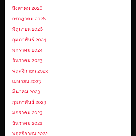
สิงหาคม 2026
กรกฎาคม 2026
มิถุนายน 2026
กุมภาพันธ์ 2024
มกราคม 2024
ธันวาคม 2023
พฤศจิกายน 2023
เมษายน 2023
มีนาคม 2023
กุมภาพันธ์ 2023
มกราคม 2023
ธันวาคม 2022
พฤศจิกายน 2022