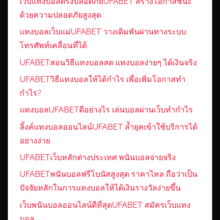
เว็บแทงบอลตรงปลอดภัยUFABET สร้างโอกาสชนะ
ด้วยความปลอดภัยสูงสุด
แทงบอลเว็บแม่UFABET วางเดิมพันผ่านทางระบบ
โทรศัพท์เคลื่อนที่ได้
UFABETสอนวิธีแทงบอลสด แทงบอลง่ายๆ ได้เงินจริง
UFABETวิธีแทงบอลให้ได้กำไร เพื่อเพิ่มโอกาสทำ
กำไร?
แทงบอลUFABETดีอย่างไร เล่นบอลผ่านเว็บทำกำไร
ลิ้งค์แทงบอลออนไลน์UFABET ล้ำยุคเข้าใช้บริการได้
อย่างง่าย
UFABETเว็บหลักต่างประเทศ พนันบอลจ่ายจริง
UFABETพนันบอลฟรีโบนัสสูงสุด ราคาไหล ถือว่าเป็น
ปัจจัยหลักในการแทงบอลให้ได้เงินรางวัลง่ายขึ้น
เว็บพนันบอลออนไลน์ดีที่สุดUFABET สมัครเว็บแทง
บอล