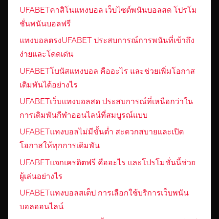
UFABETคาสิโนแทงบอล เว็บไซต์พนันบอลสด โปรโม
ชั่นพนันบอลฟรี
แทงบอลตรงUFABET ประสบการณ์การพนันที่เข้าถึง
ง่ายและโดดเด่น
UFABETโบนัสแทงบอล คืออะไร และช่วยเพิ่มโอกาส
เดิมพันได้อย่างไร
UFABETเว็บแทงบอลสด ประสบการณ์ที่เหนือกว่าใน
การเดิมพันกีฬาออนไลน์ที่สมบูรณ์แบบ
UFABETแทงบอลไม่มีขั้นต่ำ สะดวกสบายและเปิด
โอกาสให้ทุกการเดิมพัน
UFABETแจกเครดิตฟรี คืออะไร และโปรโมชั่นนี้ช่วย
ผู้เล่นอย่างไร
UFABETแทงบอลสเต็ป การเลือกใช้บริการเว็บพนัน
บอลออนไลน์