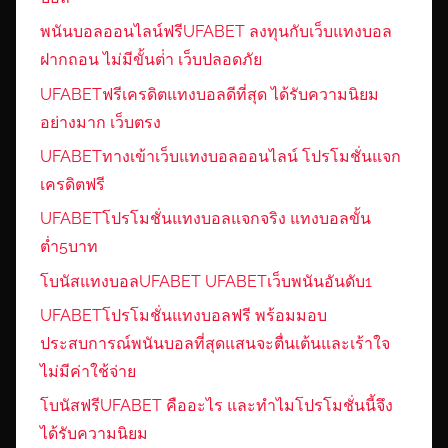
พนันบอลออนไลน์ฟรีUFABET ลงทุนกับเว็บแทงบอล
ฝากถอน ไม่มีขั้นต่ํา เว็บปลอดภัย
UFABETฟรีเครดิตแทงบอลดีที่สุด ได้รับความนิยม
อย่างมาก เว็บตรง
UFABETทางเข้าเว็บแทงบอลออนไลน์ โปรโมชั่นแจก
เครดิตฟรี
UFABETโปรโมชั่นแทงบอลแจกจริง แทงบอลขั้น
ต่ำ5บาท
โบนัสแทงบอลUFABET UFABETเว็บพนันอันดับ1
UFABETโปรโมชั่นแทงบอลฟรี พร้อมมอบ
ประสบการณ์พนันบอลที่สุดแสนจะตื่นเต้นและเร้าใจ
ไม่มีค่าใช้จ่าย
โบนัสฟรีUFABET คืออะไร และทำไมโปรโมชั่นนี้จึง
ได้รับความนิยม