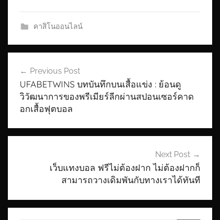
คาสิโนออนไลน์
เมนู
Previous Post
นำทาง
UFABETWINS บทบันทึกบนเสื้อแข่ง : ย้อนดู
เรื่อง
วิวัฒนาการของพรีเมียร์ลีกผ่านสปอนเซอร์คาด
อกเสื้อฟุตบอล
Next Post
เว็บแทงบอล ฟรีไม่ต้องฝาก ไม่ต้องฝากก็
สามารถวางเดิมพันกับทางเราได้ทันที