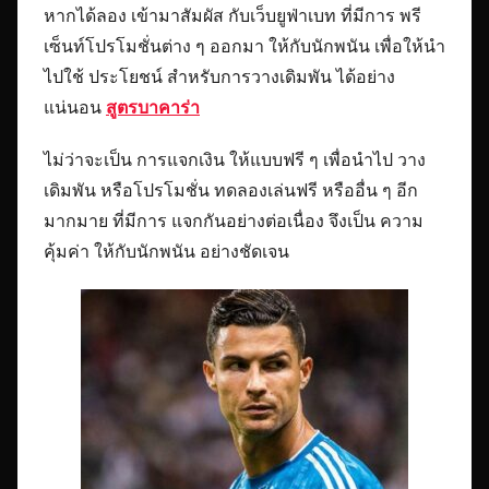
หากได้ลอง เข้ามาสัมผัส กับเว็บยูฟ่าเบท ที่มีการ พรี
เซ็นท์โปรโมชั่นต่าง ๆ ออกมา ให้กับนักพนัน เพื่อให้นำ
ไปใช้ ประโยชน์ สำหรับการวางเดิมพัน ได้อย่าง
แน่นอน
สูตรบาคาร่า
ไม่ว่าจะเป็น การแจกเงิน ให้แบบฟรี ๆ เพื่อนำไป วาง
เดิมพัน หรือโปรโมชั่น ทดลองเล่นฟรี หรืออื่น ๆ อีก
มากมาย ที่มีการ แจกกันอย่างต่อเนื่อง จึงเป็น ความ
คุ้มค่า ให้กับนักพนัน อย่างชัดเจน