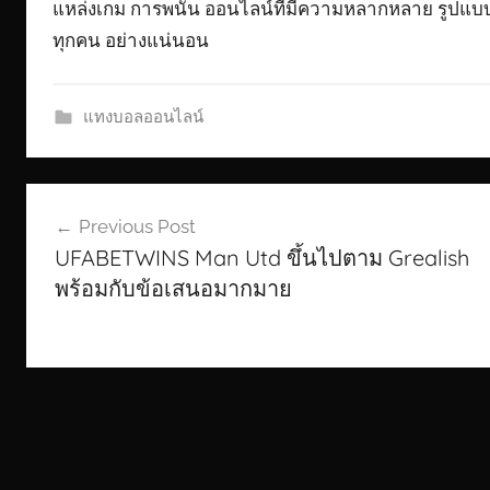
แหล่งเกม การพนัน ออนไลน์ที่มีความหลากหลาย รูปแบบได
ทุกคน อย่างแน่นอน
แทงบอลออนไลน์
เมนู
Previous Post
นำทาง
UFABETWINS Man Utd ขึ้นไปตาม Grealish
เรื่อง
พร้อมกับข้อเสนอมากมาย