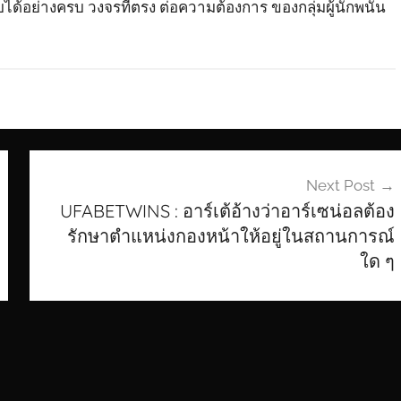
้อย่างครบ วงจรที่ตรง ต่อความต้องการ ของกลุ่มผู้นักพนัน
Next Post
UFABETWINS : อาร์เต้อ้างว่าอาร์เซน่อลต้อง
รักษาตำแหน่งกองหน้าให้อยู่ในสถานการณ์
ใด ๆ