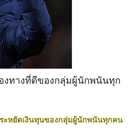
องทางที่ดีของกลุ่มผู้นักพนันทุก
ระหยัดเงินทุนของกลุ่มผู้นักพนันทุกคน