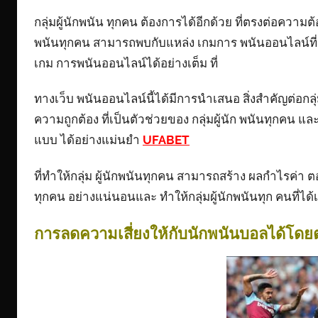
กลุ่มผู้นักพนัน
ทุกคน ต้องการได้อีกด้วย ที่ตรงต่อความต้
พนันทุกคน สามารถพบกับแหล่ง เกมการ พนันออนไลน์ที
เกม การพนันออนไลน์ได้อย่างเต็ม
ที่
ทางเว็บ พนันออนไลน์นี้ได้มีการนำเสนอ สิ่งสำคัญต่อกลุ่ม
ความถูกต้อง ที่เป็นตัวช่วยของ กลุ่มผู้นัก พนันทุกค
แบบ
ได้อย่างแม่นยำ
UFABET
ที่ทำให้กลุ่ม ผู้นักพนันทุกคน สามารถสร้าง ผลกำไรค่า 
ทุกคน อย่างแน่นอนและ ทำให้กลุ่มผู้นักพนันทุก คนที่ได้
การลดความเสี่ยงให้กับนักพนันบอลได้โดย