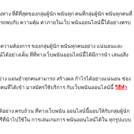
ทาง ที่ดีที่สุดของกลุ่มผู้นัก พนันทุก คนที่กลุ่มผู้นัก พนันทุกคนที่
มารถพบกับ ความคุ้ม ค่าภายในเว็บ พนันออนไลน์นี้ได้อย่างครบ
ความต้องการ ของกลุ่มผู้นัก พนันทุกคนอย่าง แน่นอนและ
้อย่างเต็ม ที่ที่ทางเว็บพนันออนไลน์นี้ได้มีการนำ เสนอสิ่ง
ย่าง แม่นยำทุกคนสามารถ สร้างผล กำไรได้อย่างแน่นอน
ช่อง
นทุก คนที่ได้เข้า มาสมัครใช้บริการ กับเว็บพนันออนไลน์นี้
วิธีทำ
ย่าง ครบถ้วน ที่ทางเว็บพนัน ออนไลน์นี้มอบให้กับกลุ่มผู้นัก
 ฟรีที่นำไปใช้ใน การเล่นเกมการ พนันออนไลน์ได้ใน ทุกรูปแบบ