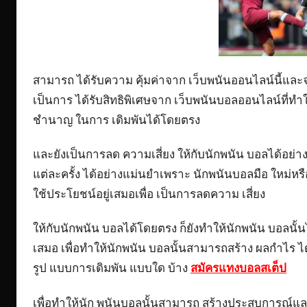
สามารถ
ได้รับความ คุ้มค่าจาก เว็บพนันออนไลน์นี้แ
เป็นการ ได้รับสิทธิพิเศษจาก เว็บพนันบอลออนไลน์ที่
ชำนาญ ในการ เดิมพันได้โดยตรง
และยังเป็นการลด
ความเสี่ยง ให้กับนักพนัน บอลได้อย่า
แต่ละครั้ง ได้อย่างแม่นยำเพราะ นักพนันบอลมือ ใหม่หรือ
ใช้ประโยชน์อยู่เสมอเพื่อ เป็นการลดความ เสี่ยง
ให้กับนักพนัน
บอลได้โดยตรง ก็ยังทำให้นักพนัน บอลนั้นได
เสมอ เพื่อทำให้นักพนัน บอลนั้นสามารถสร้าง ผลกำไร ได
รูป แบบการเดิมพัน
แบบใด บ้าง
สมัครแทงบอลสเต็ป
เพื่อทำให้นัก พนันบอลนั้นสามารถ สร้างประสบการณ์แล