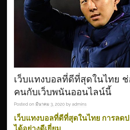
เว็บแทงบอลที่ดีที่สุดในไทย ช่
คนกับเว็บพนันออนไลน์นี้
Posted on
มีนาคม 3, 2020
by
admins
เว็บแทงบอลที่ดีที่สุดในไทย การลดป
ได้อย่างดีเยี่ยม