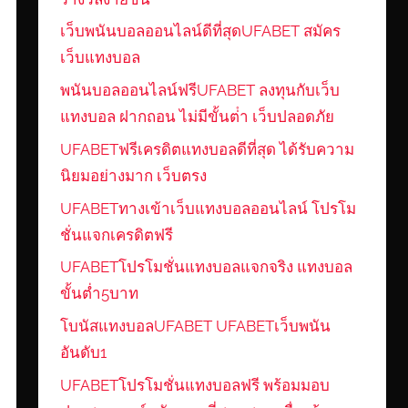
เว็บพนันบอลออนไลน์ดีที่สุดUFABET สมัคร
เว็บแทงบอล
พนันบอลออนไลน์ฟรีUFABET ลงทุนกับเว็บ
แทงบอล ฝากถอน ไม่มีขั้นต่ํา เว็บปลอดภัย
UFABETฟรีเครดิตแทงบอลดีที่สุด ได้รับความ
นิยมอย่างมาก เว็บตรง
UFABETทางเข้าเว็บแทงบอลออนไลน์ โปรโม
ชั่นแจกเครดิตฟรี
UFABETโปรโมชั่นแทงบอลแจกจริง แทงบอล
ขั้นต่ำ5บาท
โบนัสแทงบอลUFABET UFABETเว็บพนัน
อันดับ1
UFABETโปรโมชั่นแทงบอลฟรี พร้อมมอบ