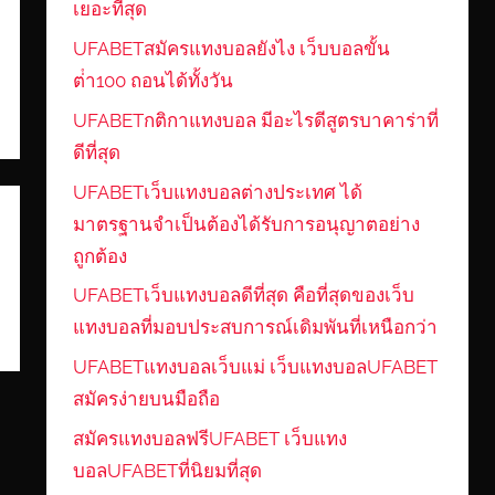
เยอะที่สุด
UFABETสมัครแทงบอลยังไง เว็บบอลขั้น
ต่ํา100 ถอนได้ทั้งวัน
UFABETกติกาแทงบอล มีอะไรดีสูตรบาคาร่าที่
ดีที่สุด
UFABETเว็บแทงบอลต่างประเทศ ได้
มาตรฐานจำเป็นต้องได้รับการอนุญาตอย่าง
ถูกต้อง
UFABETเว็บแทงบอลดีที่สุด คือที่สุดของเว็บ
แทงบอลที่มอบประสบการณ์เดิมพันที่เหนือกว่า
UFABETแทงบอลเว็บแม่ เว็บแทงบอลUFABET
สมัครง่ายบนมือถือ
สมัครแทงบอลฟรีUFABET เว็บแทง
บอลUFABETที่นิยมที่สุด