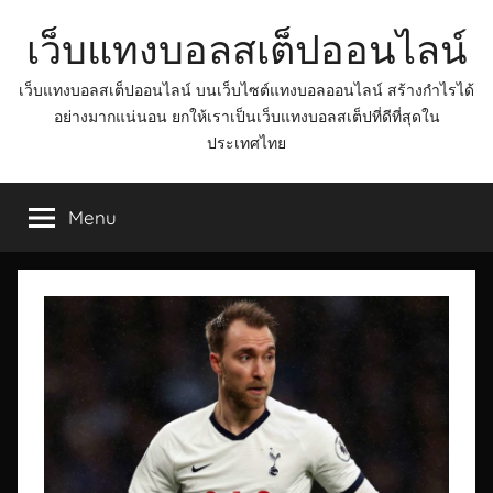
Skip
เว็บแทงบอลสเต็ปออนไลน์
to
content
เว็บแทงบอลสเต็ปออนไลน์ บนเว็บไซต์แทงบอลออนไลน์ สร้างกำไรได้
อย่างมากแน่นอน ยกให้เราเป็นเว็บแทงบอลสเต็ปที่ดีที่สุดใน
ประเทศไทย
Menu