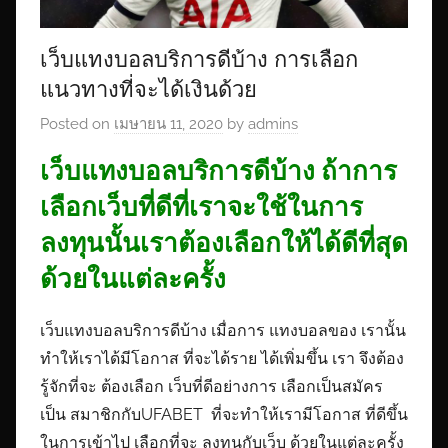
เว็บแทงบอลบริการดีบ้าง การเลือก
แนวทางที่จะได้เงินด้วย
Posted on
เมษายน 11, 2020
by
admins
เว็บแทงบอลบริการดีบ้าง ถ้าการ
เลือกเว็บที่ดีที่เราจะใช้ในการ
ลงทุนนั้นเราต้องเลือกให้ได้ดีที่สุด
ด้วยในแต่ละครั้ง
เว็บแทงบอลบริการดีบ้าง
เมื่อการ แทงบอลของ เรานั้น
ทำให้เราได้มีโอกาส ที่จะได้ราย ได้เพิ่มขึ้น เรา จึงต้อง
รู้จักที่จะ ต้องเลือก เว็บที่ดีอย่างการ เลือกเป็นสมัคร
เป็น สมาชิกกับUFABET ที่จะทำให้เรามีโอกาส ที่ดีขึ้น
ในการเข้าไป เลือกที่จะ ลงทุนกับเว็บ ด้วยในแต่ละครั้ง