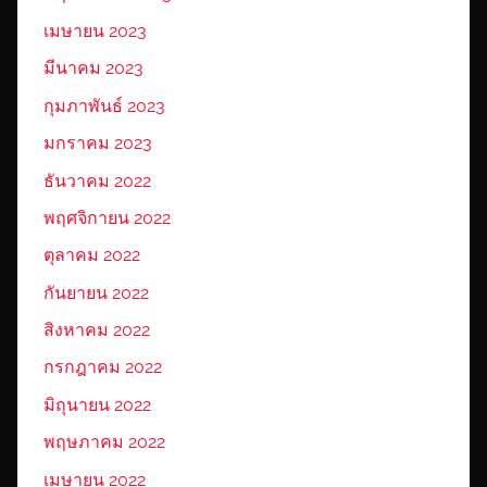
เมษายน 2023
มีนาคม 2023
กุมภาพันธ์ 2023
มกราคม 2023
ธันวาคม 2022
พฤศจิกายน 2022
ตุลาคม 2022
กันยายน 2022
สิงหาคม 2022
กรกฎาคม 2022
มิถุนายน 2022
พฤษภาคม 2022
เมษายน 2022