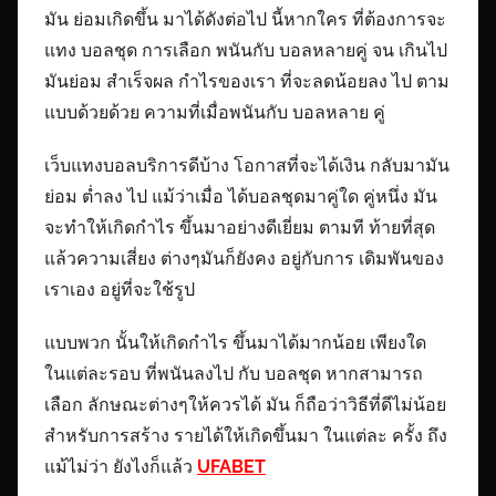
มัน ย่อมเกิดขึ้น มาได้ดังต่อไป นี้หากใคร ที่ต้องการจะ
แทง บอลชุด การเลือก พนันกับ บอลหลายคู่ จน เกินไป
มันย่อม สำเร็จผล กำไรของเรา ที่จะลดน้อยลง ไป ตาม
แบบด้วย
ด้วย ความที่เมื่อพนันกับ
บอลหลาย คู่
เว็บแทงบอลบริการดีบ้าง โอกาสที่จะได้เงิน กลับมามัน
ย่อม ต่ำลง ไป แม้ว่าเมื่อ ได้บอลชุดมาคู่ใด คู่หนึ่ง มัน
จะทำให้เกิดกำไร ขึ้นมาอย่างดีเยี่ยม ตามที ท้ายที่สุด
แล้วความเสี่ยง ต่างๆมันก็ยังคง อยู่กับการ เดิมพันของ
เราเอง อยู่ที่จะใช้รูป
แบบพวก นั้นให้เกิดกำไร ขึ้นมาได้มากน้อย เพียงใด
ในแต่ละรอบ ที่พนันลงไป กับ บอลชุด หากสามารถ
เลือก ลักษณะต่างๆให้ควรได้ มัน ก็ถือว่าวิธีที่ดีไม่น้อย
สำหรับการสร้าง รายได้ให้เกิดขึ้นมา ในแต่ละ ครั้ง ถึง
แม้ไม่ว่า ยังไงก็แล้ว
UFABET