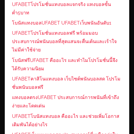
UFABETโปรโมชั่นแทงบอลแจกจริง แทงบอลขั้น
ต่ำ5บาท
โบนัสแทงบอลUFABET UFABETเว็บพนันอันดับ1
UFABETโปรโมชั่นแทงบอลฟรี พร้อมมอบ
ประสบการณ์พนันบอลที่สุดแสนจะตื่นเต้นและเร้าใจ
ไม่มีค่าใช้จ่าย
โบนัสฟรีUFABET คืออะไร และทำไมโปรโมชั่นนี้จึง
ได้รับความนิยม
UFABETคาสิโนแทงบอล เว็บไซต์พนันบอลสด โปรโม
ชั่นพนันบอลฟรี
แทงบอลตรงUFABET ประสบการณ์การพนันที่เข้าถึง
ง่ายและโดดเด่น
UFABETโบนัสแทงบอล คืออะไร และช่วยเพิ่มโอกาส
เดิมพันได้อย่างไร