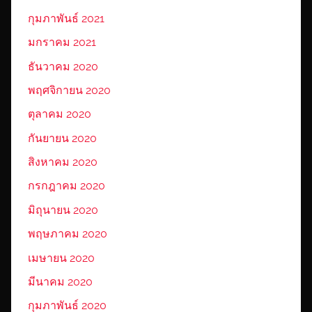
กุมภาพันธ์ 2021
มกราคม 2021
ธันวาคม 2020
พฤศจิกายน 2020
ตุลาคม 2020
กันยายน 2020
สิงหาคม 2020
กรกฎาคม 2020
มิถุนายน 2020
พฤษภาคม 2020
เมษายน 2020
มีนาคม 2020
กุมภาพันธ์ 2020