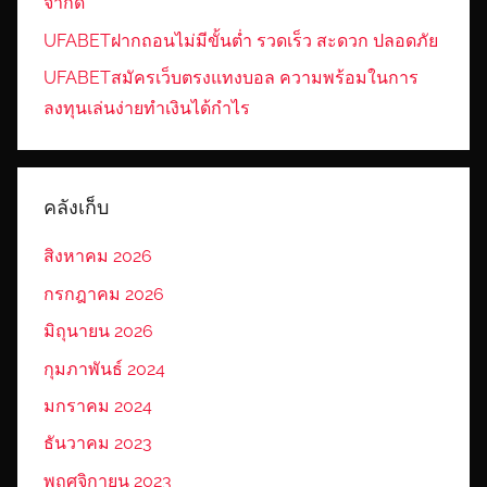
จำกัด
UFABETฝากถอนไม่มีขั้นต่ำ รวดเร็ว สะดวก ปลอดภัย
UFABETสมัครเว็บตรงแทงบอล ความพร้อมในการ
ลงทุนเล่นง่ายทำเงินได้กำไร
คลังเก็บ
สิงหาคม 2026
กรกฎาคม 2026
มิถุนายน 2026
กุมภาพันธ์ 2024
มกราคม 2024
ธันวาคม 2023
พฤศจิกายน 2023