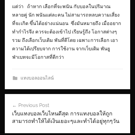
แต่ว่า
ถ้าหาก เลือกที่จะพนัน กับบอลในปริมาณ
หลายคู่ นัก พนันแต่ละคน ไม่สามารถหลบความเสี่ยง
ที่จะเกิด ขึ้นได้อย่างแน่นอน ซึ่งมันหมายถึง เมื่ออยาก
ทำกำไรจึง ควรจะต้องเข้าไป เรียนรู้ถึง โอกาสต่างๆ
รวม ถึงเลือกเว็บเดิม
พันที่ดีโดย เฉพาะการเลือก เอา
ความได้เปรียบจาก การใช้งาน จากเว็บเดิม พันยู
ฟ่าเบทจะมีโอกาสที่ดีกว่า
แทงบอลออนไลน์
เมนู
Previous Post
นำทาง
เว็บแทงบอลเว็บไหนดีสุด การแทงบอลให้ถูก
เรื่อง
สามารถทำให้ได้เงินเยอะๆและทำได้อยู่ทุกๆวัน