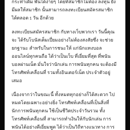
กระทำเดิม พันได้ง่ายๆ โดยที่สมาชิกไม่ต้อง ลงทุน ยัง
มีผลให้สมาชิก นั้นสามารถลงทะเบียนสมัครสมาชิก
ได้ตลอด 1 วัน อีกด้วย
ลงทะเบียนสมัครสมาชิก กับทางเว็บพวกเรา วันนี้คุณ
จะ ได้รับโบนัสเต็มเปี่ยมอย่างไม่ต้องสงสัยซึ่ง จะช่วย
ยกฐานะ สำหรับในการชนะให้ แก่นักแทงบอล
ออนไลน์ทุกคนถือ ได้ว่าเป็นเว็บ ที่เยี่ยมที่สุด ที่พนัน
บอลผ่านเน็ต มั่นใจว่านักเล่น การพนันทุกคน จะต้องมี
โทรศัพท์เคลื่อนที่ รวมทั้งอินเตอร์เน็ต ประจำตัวอยู่
เสมอ
เนื่องจากว่าในขณะนี้ ทั้งหมดทุกอย่างก็ได้สะดวก ไป
หมดโดยเฉพาะอย่างยิ่ง โทรศัพท์เคลื่อนที่เป็นสิ่งที่
นักการพนันทุกคน ใช้เป็นชีวิตประจำวันรวม ทั้ง
โทรศัพท์เคลื่อนที่ สามารถทำเงินให้กับนักเล่น การ
พนันได้อย่างดีเยี่ยมพูด ได้ว่าเป็นวิถีทางแนวทาง การ