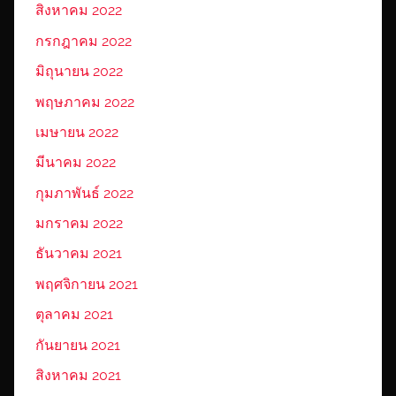
สิงหาคม 2022
กรกฎาคม 2022
มิถุนายน 2022
พฤษภาคม 2022
เมษายน 2022
มีนาคม 2022
กุมภาพันธ์ 2022
มกราคม 2022
ธันวาคม 2021
พฤศจิกายน 2021
ตุลาคม 2021
กันยายน 2021
สิงหาคม 2021