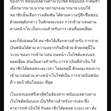
ของการ พนันบอลผ่านทางเว็บไซต์ พนันบอล ก็ได้มีตัว
เลือกมากมาย มากมายก่ายกองมากมาย แบบให้
สมาชิกนั้นเลือกวางเดิมพัน ได้ตามความรู้สึกชื่นชอบ
ด้วยเหตุดังกล่าว ในลักษณะของ การเข้ามาเล่นผ่าน
ทางหน้าเว็บ เป็นระบบสำหรับการ เล่นที่ยอดเยี่ยม
และก็ยังส่งผลให้ สมาชิกได้เลือกทางสำหรับ การจ่าย
เงินพนันได้ตาม ความอยากกันอีกด้วย ด้วยเหตุนี้ใน
ระบบ ของการเข้ามาเล่น บนหน้า เว็บไซต์แทงบอล
ยอดเยี่ยม มันเป็นทางสำหรับ การหาเงินที่ทำเงิน ให้
สมาชิกได้ตลอดระยะเวลา โดยเหตุนี้ ลักษณะของการ
เข้ามาเล่นผ่าน ทางหน้าเว็บไซต์เป็น การจ่ายเงินพนัน
ที่ รวดเร็วทันใจเยอะ ที่สุด
เว็บแทงบอลฟรีเครดิตไม่ต้องฝาก พนันบอลผ่านทาง
เว็บไซต์พนันบอล เป็นวิถีทางสำหรับการเล่น ซึ่ง
สามารถทำเงินให้ กับสมาชิกได้ตลอด ระยะเวลา ดัง