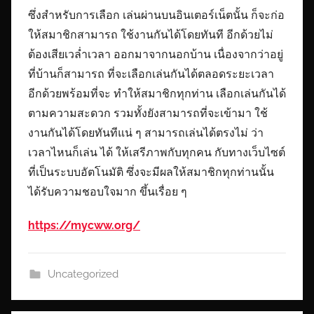
ซึ่งสำหรับการเลือก เล่นผ่านบนอินเตอร์เน็ตนั้น ก็จะก่อ
ให้สมาชิกสามารถ ใช้งานกันได้โดยทันที อีกด้วยไม่
ต้องเสียเวล่ำเวลา ออกมาจากนอกบ้าน เนื่องจากว่าอยู่
ที่บ้านก็สามารถ ที่จะเลือกเล่นกันได้ตลอดระยะเวลา
อีกด้วยพร้อมที่จะ ทำให้สมาชิกทุกท่าน เลือกเล่นกันได้
ตามความสะดวก รวมทั้งยังสามารถที่จะเข้ามา ใช้
งานกันได้โดยทันทีแน่ ๆ สามารถเล่นได้ตรงไม่ ว่า
เวลาไหนก็เล่น ได้ ให้เสรีภาพกับทุกคน กับทางเว็บไซต์
ที่เป็นระบบอัตโนมัติ ซึ่งจะมีผลให้สมาชิกทุกท่านนั้น
ได้รับความชอบใจมาก ขึ้นเรื่อย ๆ
https://mycww.org/
Uncategorized