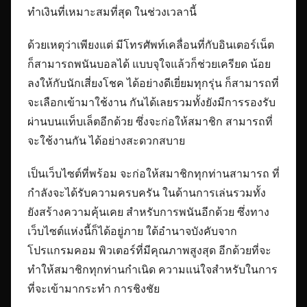
ทำเงินที่เหมาะสมที่สุด ในช่วงเวลานี้
ด้วยเหตุว่าเพียงแต่ มีโทรศัพท์เคลื่อนที่กับอินเตอร์เน็ต
ก็สามารถพนันบอลได้ แบบจุใจแล้วก็ช่วยเครียด น้อย
ลงให้กับนักเสี่ยงโชค ได้อย่างดีเยี่ยมทุกรุ่น ก็สามารถที่
จะเลือกเข้ามาใช้งาน กันได้เลยรวมทั้งยังมีการรองรับ
ผ่านบนแท็บเล็ตอีกด้วย ซึ่งจะก่อให้สมาชิก สามารถที่
จะใช้งานกัน ได้อย่างสะดวกสบาย
เป็นเว็บไซต์ที่พร้อม จะก่อให้สมาชิกทุกท่านสามารถ ที่
กำลังจะได้รับความครบครัน ในด้านการเล่นรวมทั้ง
ยังสร้างความคุ้นเคย สำหรับการพนันอีกด้วย ซึ่งทาง
เว็บไซต์แห่งนี้ก็ได้อยู่ภาย ใต้อำนาจบังคับจาก
โปรแกรมคอม พิวเตอร์ที่มีคุณภาพสูงสุด อีกด้วยที่จะ
ทำให้สมาชิกทุกท่านกำเนิด ความแน่ใจสำหรับในการ
ที่จะเข้ามากระทำ การชิงชัย