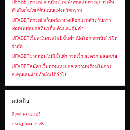
UFABETทางเข้าเว็บไซต์แม่ ค้นพบเส้นทางสู่การเดิม
พันกับเว็บไซต์ต้นแบบแห่งนวัตกรรม
UFABETทางเข้าเว็บหลัก ทางเลือกแรกสำหรับการ
เดิมพันฟุตบอลที่น่าตื่นเต้นและคุ้มค่า
UFABETเว็บพนันตรงไม่มีขั้นต่ำ เปิดโอกาสพนันไร้ขีด
จำกัด
UFABETฝากถอนไม่มีขั้นต่ำ รวดเร็ว สะดวก ปลอดภัย
UFABETสมัครเว็บตรงแทงบอล ความพร้อมในการ
ลงทุนเล่นง่ายทำเงินได้กำไร
คลังเก็บ
สิงหาคม 2026
กรกฎาคม 2026