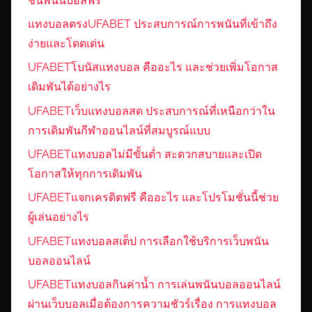
ชั่นพนันบอลฟรี
แทงบอลตรงUFABET ประสบการณ์การพนันที่เข้าถึง
ง่ายและโดดเด่น
UFABETโบนัสแทงบอล คืออะไร และช่วยเพิ่มโอกาส
เดิมพันได้อย่างไร
UFABETเว็บแทงบอลสด ประสบการณ์ที่เหนือกว่าใน
การเดิมพันกีฬาออนไลน์ที่สมบูรณ์แบบ
UFABETแทงบอลไม่มีขั้นต่ำ สะดวกสบายและเปิด
โอกาสให้ทุกการเดิมพัน
UFABETแจกเครดิตฟรี คืออะไร และโปรโมชั่นนี้ช่วย
ผู้เล่นอย่างไร
UFABETแทงบอลสเต็ป การเลือกใช้บริการเว็บพนัน
บอลออนไลน์
UFABETแทงบอลกินค่าน้ำ การเล่นพนันบอลออนไลน์
ผ่านเว็บบอลเมื่อต้องการความชัวร์เรื่อง การแทงบอล