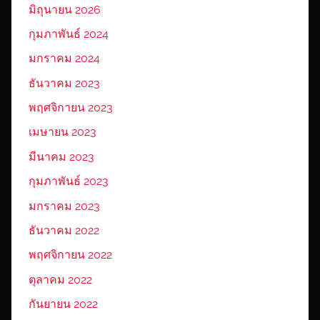
มิถุนายน 2026
กุมภาพันธ์ 2024
มกราคม 2024
ธันวาคม 2023
พฤศจิกายน 2023
เมษายน 2023
มีนาคม 2023
กุมภาพันธ์ 2023
มกราคม 2023
ธันวาคม 2022
พฤศจิกายน 2022
ตุลาคม 2022
กันยายน 2022