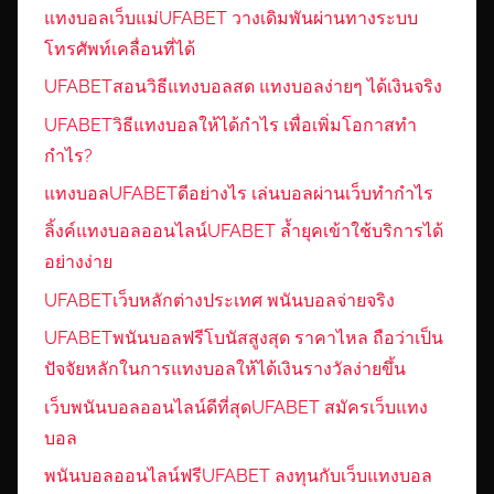
แทงบอลเว็บแม่UFABET วางเดิมพันผ่านทางระบบ
โทรศัพท์เคลื่อนที่ได้
UFABETสอนวิธีแทงบอลสด แทงบอลง่ายๆ ได้เงินจริง
UFABETวิธีแทงบอลให้ได้กำไร เพื่อเพิ่มโอกาสทำ
กำไร?
แทงบอลUFABETดีอย่างไร เล่นบอลผ่านเว็บทำกำไร
ลิ้งค์แทงบอลออนไลน์UFABET ล้ำยุคเข้าใช้บริการได้
อย่างง่าย
UFABETเว็บหลักต่างประเทศ พนันบอลจ่ายจริง
UFABETพนันบอลฟรีโบนัสสูงสุด ราคาไหล ถือว่าเป็น
ปัจจัยหลักในการแทงบอลให้ได้เงินรางวัลง่ายขึ้น
เว็บพนันบอลออนไลน์ดีที่สุดUFABET สมัครเว็บแทง
บอล
พนันบอลออนไลน์ฟรีUFABET ลงทุนกับเว็บแทงบอล