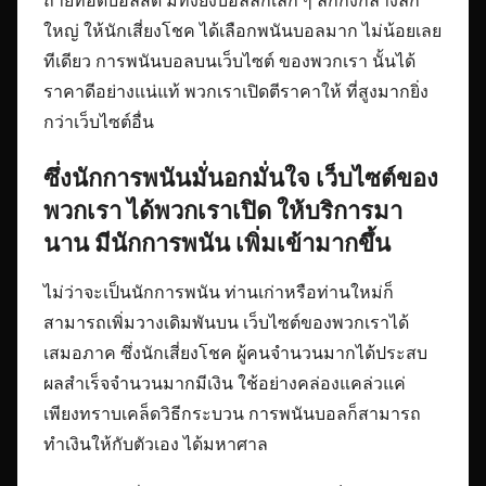
ถ่ายทอดบอลสด มีทั้งยังบอลลีกเล็ก ๆ ลีกกึ่งกลางลีก
ใหญ่ ให้นักเสี่ยงโชค ได้เลือกพนันบอลมาก ไม่น้อยเลย
ทีเดียว การพนันบอลบนเว็บไซต์ ของพวกเรา นั้นได้
ราคาดีอย่างแน่แท้ พวกเราเปิดตีราคาให้ ที่สูงมากยิ่ง
กว่าเว็บไซต์อื่น
ซึ่งนักการพนันมั่นอกมั่นใจ เว็บไซต์ของ
พวกเรา ได้พวกเราเปิด ให้บริการมา
นาน มีนักการพนัน เพิ่มเข้ามากขึ้น
ไม่ว่าจะเป็นนักการพนัน ท่านเก่าหรือท่านใหม่ก็
สามารถเพิ่มวางเดิมพันบน เว็บไซต์ของพวกเราได้
เสมอภาค ซึ่งนักเสี่ยงโชค ผู้คนจำนวนมากได้ประสบ
ผลสำเร็จจำนวนมากมีเงิน ใช้อย่างคล่องแคล่วแค่
เพียงทราบเคล็ดวิธีกระบวน การพนันบอลก็สามารถ
ทำเงินให้กับตัวเอง ได้มหาศาล