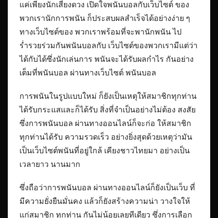
แค่เพียงนักเสี่ยงดวง เปิดใจพนันบอลกับเว็บไซต์ ของ
พวกเรานักการพนัน ก็ประสบผลสำเร็จได้อย่างง่าย ๆ
ทางเว็บไซต์ของ พวกเราพร้อมที่จะพานักพนัน ไป
ร่ำรวยร่วมกันพนันบอลกับ เว็บไซต์ของพวกเรามีแต่ว่า
ได้กับได้ซึ่งนักเล่นการ พนันจะได้รับผลกำไร กันอย่าง
เต็มที่พนันบอล ผ่านทางเว็บไซต์ พนันบอล
การพนันในรูปแบบใหม่ ก็ยังเป็นเหตุให้สมาชิกทุกท่าน
ได้รับกระแสและก็ได้รับ สิ่งที่จำเป็นอย่างไม่ต้อง สงสัย
ซึ่งการพนันบอล ผ่านทางออนไลน์ก็จะก่อ ให้สมาชิก
ทุกท่านได้รับ ความรวดเร็ว อย่างยิ่งสุดด้วยเหตุว่ามัน
เป็นเว็บไซต์พนันที่อยู่ใกล้ เคียงชาวไทยมา อย่างเป็น
เวลายาว นานมาก
ซึ่งถือว่าการพนันบอล ผ่านทางออนไลน์ก็ยังเป็นเว็บ ที่
มีความยั่งยืนมั่นคง แล้วก็ยังสร้างความน่า วางใจให้
แก่สมาชิก ทุกท่าน กันไม่น้อยเลยทีเดียว ซึ่งการเลือก