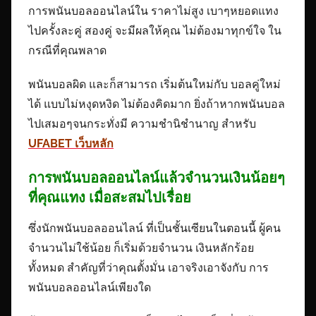
การพนันบอลออนไลน์ใน ราคาไม่สูง เบาๆหยอดแทง
ไปครั้งละคู่ สองคู่ จะมีผลให้คุณ ไม่ต้องมาทุกข์ใจ ใน
กรณีที่คุณพลาด
พนันบอลผิด และก็สามารถ เริ่มต้นใหม่กับ บอลคู่ใหม่
ได้ แบบไม่หงุดหงิด ไม่ต้องคิดมาก ยิ่งถ้าหากพนันบอล
ไปเสมอๆจนกระทั่งมี ความชำนิชำนาญ สำหรับ
UFABET เว็บหลัก
การพนันบอลออนไลน์แล้วจำนวนเงินน้อยๆ
ที่คุณแทง เมื่อสะสมไปเรื่อย
ซึ่งนักพนันบอลออนไลน์ ที่เป็นชั้นเซียนในตอนนี้ ผู้คน
จำนวนไม่ใช้น้อย ก็เริ่มด้วยจำนวน เงินหลักร้อย
ทั้งหมด สำคัญที่ว่าคุณตั้งมั่น เอาจริงเอาจังกับ การ
พนันบอลออนไลน์เพียงใด