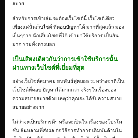
สบาย
สำหรับการเข้าเล่น จะต้องเว็บไซต์นี้ เว็บไซต์เดียว
เพียงแค่นั้นเว็บไซต์ ที่ตอบปัญหาได้ มากที่สุดแล้ว มอง
เย็นๆจาก นักเสี่ยงโชคที่ได้ เข้ามาใช้บริการ เป็นอัน
มาก รวมทั้งต่างบอก
เป็นเสียงเดียวกันว่าการเข้าใช้บริการนั้น
ผ่านทางเว็บไซต์ที่เยี่ยมที่สุด
อย่างเว็บไซต์สมาคม สหพันธ์ฟุตบอล ระหว่างชาติเป็น
เว็บไซต์ที่ตอบ ปัญหาได้มากกว่า จริงๆในเรื่องของ
ความสบายสบายด้วย เหตุว่าคุณจะ ได้รับความสบาย
สบายอย่างมาก
ไม่ว่าจะเป็นบริการดีๆ หรือจะเป็นใน เรื่องของโปรโม
ชั่น ล้นหลามที่ส่งผล ต่อวิธีการทำการ เดิมพันด้านใน