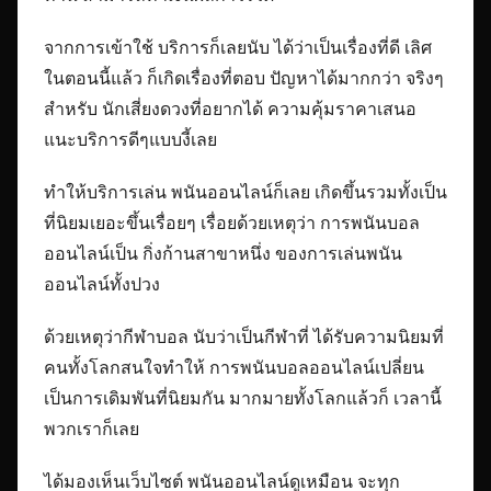
จากการเข้าใช้ บริการก็เลยนับ ได้ว่าเป็นเรื่องที่ดี เลิศ
ในตอนนี้แล้ว ก็เกิดเรื่องที่ตอบ ปัญหาได้มากกว่า จริงๆ
สำหรับ นักเสี่ยงดวงที่อยากได้ ความคุ้มราคาเสนอ
แนะบริการดีๆแบบงี้เลย
ทำให้บริการเล่น พนันออนไลน์ก็เลย เกิดขึ้นรวมทั้งเป็น
ที่นิยมเยอะขึ้นเรื่อยๆ เรื่อยด้วยเหตุว่า การพนันบอล
ออนไลน์เป็น กิ่งก้านสาขาหนึ่ง ของการเล่นพนัน
ออนไลน์ทั้งปวง
ด้วยเหตุว่ากีฬาบอล นับว่าเป็นกีฬาที่ ได้รับความนิยมที่
คนทั้งโลกสนใจทำให้ การพนันบอลออนไลน์เปลี่ยน
เป็นการเดิมพันที่นิยมกัน มากมายทั้งโลกแล้วก็ เวลานี้
พวกเราก็เลย
ได้มองเห็นเว็บไซต์ พนันออนไลน์ดูเหมือน จะทุก