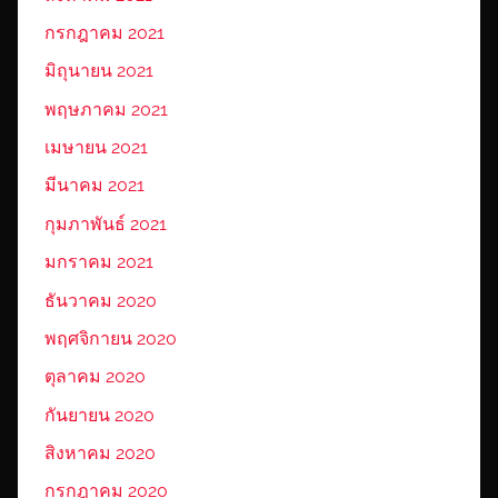
กรกฎาคม 2021
มิถุนายน 2021
พฤษภาคม 2021
เมษายน 2021
มีนาคม 2021
กุมภาพันธ์ 2021
มกราคม 2021
ธันวาคม 2020
พฤศจิกายน 2020
ตุลาคม 2020
กันยายน 2020
สิงหาคม 2020
กรกฎาคม 2020