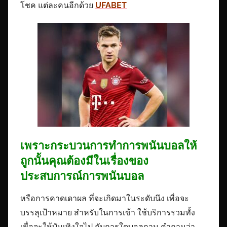
โชค แต่ละคนอีกด้วย
UFABET
เพราะกระบวนการทำการพนันบอลให้
ถูกนั้นคุณต้องมีในเรื่องของ
ประสบการณ์การพนันบอล
หรือการคาดเดาผล ที่จะเกิดมาในระดับนึง เพื่อจะ
บรรลุเป้าหมาย สำหรับในการเข้า ใช้บริการรวมทั้ง
เพื่อจะให้บันเทิงใจไป กับการใดบอลถาม คำถามว่า