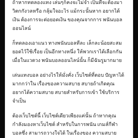
ถ้าหากทดลองแทง เล่นๆก็คงจะไม่จำ เป็นที่จะต้องมา
วิตกกังวลหรือ กลุ้มใจอะไร แม้กระนั้นหาก อยากได้
เงิน ต้องการจะต่อยอดเงิน ของคุณจากการ พนันบอล
ออนไลน์
ก็ทดลองเอาแนว ทางพนันบอลทีละ เล็กละน้อยสะสม
ยอดไว้ใช้เรื่อย เป็นอีกทางหนึ่ง ให้พวกเราได้เลือกกัน
เมื่อในแวดวง พนันบอลออนไลน์นั้น ก็มีฉันรูมากมาย
เล่นแทงบอล อย่างไรให้มั่งคั่ง เว็บไซต์ที่ตอบ ปัญหาได้
มากกว่าใน เรื่องของความสบาย สบายถ้าเกิดคุณ
อยากได้ความสบาย สบายสำหรับการเข้า ใช้บริการ
จำเป็น
ต้องเว็บไซต์นี้ เว็บไซต์เดียวเพียงแค่นั้น ถ้าหากคุณ
กำลังมองหาเว็บไซต์ สำหรับในการพนัน เกมส์กีฬา
บอลซึ่ง สามารถวางใจได้ ในเรื่องของ ความสบาย