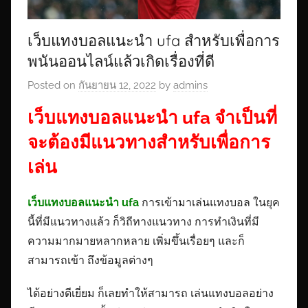
เว็บแทงบอลแนะนำ ufa สำหรับเพื่อการ
พนันออนไลน์แล้วเกิดเรื่องที่ดี
Posted on
กันยายน 12, 2022
by
admins
เว็บแทงบอลแนะนำ ufa
จำเป็นที่
จะต้องมีแนวทางสำหรับเพื่อการ
เล่น
เว็บแทงบอลแนะนำ ufa
การเข้ามาเล่นแทงบอล ในยุค
นี้ที่มีแนวทางแล้ว ก็วิถีทางแนวทาง การทำเงินที่มี
ความมากมายหลากหลาย เพิ่มขึ้นเรื่อยๆ และก็
สามารถเข้า ถึงข้อมูลต่างๆ
ได้อย่างดีเยี่ยม ก็เลยทำให้สามารถ เล่นแทงบอลอย่าง