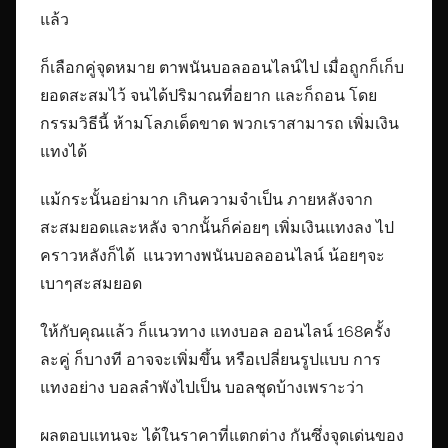
แล้ว
ก็เลือกคู่จุดหมาย ตาพนันบอลออนไลน์ไป เมื่อถูกก็เก็บ
ยอดสะสมไว้ จนได้ปริมาณที่อยาก และก็ถอน โดย
กรรมวิธีนี้ ห้ามโลภเด็ดขาด พวกเราสามารถ เพิ่มเงิน
แทงได้
แม้กระนั้นอย่ามาก เกินความจำเป็น ภายหลังจาก
สะสมยอดและหลัง จากนั้นก็ค่อยๆ เพิ่มเงินแทงลง ไป
คราวหลังก็ได้ แนวทางพนันบอลออนไลน์ น้อยๆจะ
เบาๆสะสมยอด
ให้กับคุณแล้ว ก็แนวทาง แทงบอล ออนไลน์ 168ครั้ง
ละคู่ ก็บางที อาจจะเพิ่มขึ้น หรือเปลี่ยนรูปแบบ การ
แทงอย่าง บอลลำพังไปเป็น บอลชุดบ้างเพราะว่า
ผลตอบแทนจะ ได้ในราคาที่แตกต่าง กันซึ่งจุดเด่นของ