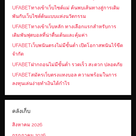
UFABETทางเข้าเว็บไซต์แม่ ค้นพบเส้นทางสู่การเดิม
พันกับเว็บไซต์ต้นแบบแห่งนวัตกรรม
UFABETทางเข้าเว็บหลัก ทางเลือกแรกสำหรับการ
เดิมพันฟุตบอลที่น่าตื่นเต้นและคุ้มค่า
UFABETเว็บพนันตรงไม่มีขั้นต่ำ เปิดโอกาสพนันไร้ขีด
จำกัด
UFABETฝากถอนไม่มีขั้นต่ำ รวดเร็ว สะดวก ปลอดภัย
UFABETสมัครเว็บตรงแทงบอล ความพร้อมในการ
ลงทุนเล่นง่ายทำเงินได้กำไร
คลังเก็บ
สิงหาคม 2026
กรกฎาคม 2026