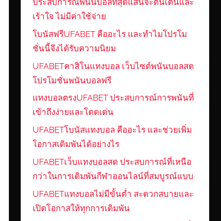
ประสบการณ์พนันบอลที่สุดแสนจะตื่นเต้นและ
เร้าใจ ไม่มีค่าใช้จ่าย
โบนัสฟรีUFABET คืออะไร และทำไมโปรโม
ชั่นนี้จึงได้รับความนิยม
UFABETคาสิโนแทงบอล เว็บไซต์พนันบอลสด
โปรโมชั่นพนันบอลฟรี
แทงบอลตรงUFABET ประสบการณ์การพนันที่
เข้าถึงง่ายและโดดเด่น
UFABETโบนัสแทงบอล คืออะไร และช่วยเพิ่ม
โอกาสเดิมพันได้อย่างไร
UFABETเว็บแทงบอลสด ประสบการณ์ที่เหนือ
กว่าในการเดิมพันกีฬาออนไลน์ที่สมบูรณ์แบบ
UFABETแทงบอลไม่มีขั้นต่ำ สะดวกสบายและ
เปิดโอกาสให้ทุกการเดิมพัน