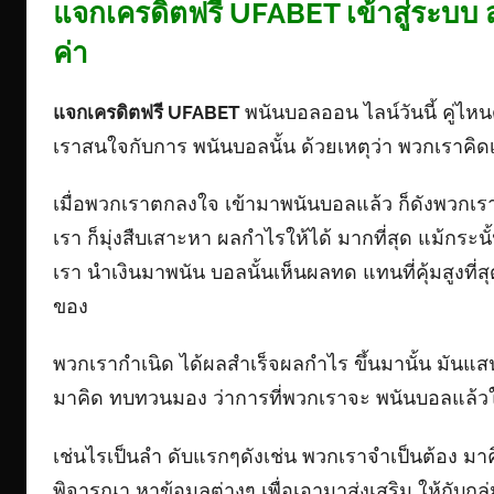
แจกเครดิตฟรี UFABET เข้าสู่ระบบ สโ
ค่า
พนันบอลออน ไลน์วันนี้ คู่ไหนด
แจกเครดิตฟรี UFABET
เราสนใจกับการ พนันบอลนั้น ด้วยเหตุว่า พวกเราคิด
เมื่อพวกเราตกลงใจ เข้ามาพนันบอลแล้ว ก็ดังพวกเรา
เรา ก็มุ่งสืบเสาะหา ผลกำไรให้ได้ มากที่สุด แม้กระน
เรา นำเงินมาพนัน บอลนั้นเห็นผลทด แทนที่คุ้มสูงที่ส
ของ
พวกเรากำเนิด ได้ผลสำเร็จผลกำไร ขึ้นมานั้น มันแ
มาคิด ทบทวนมอง ว่าการที่พวกเราจะ พนันบอลแล้วใ
เช่นไรเป็นลำ ดับแรกๆดังเช่น พวกเราจำเป็นต้อง มา
พิจารณา หาข้อมูลต่างๆ เพื่อเอามาส่งเสริม ให้กับกลุ