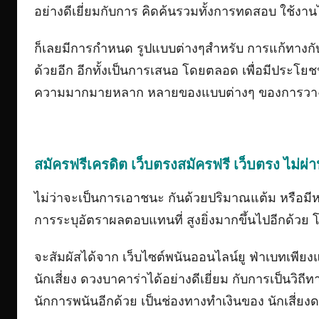
อย่างดีเยี่ยมกับการ คิดค้นรวมทั้งการทดสอบ ใช้งาน
ก็เลยมีการกำหนด รูปแบบต่างๆสำหรับ การแก้ทางกั
ด้วยอีก อีกทั้งเป็นการเสนอ โดยตลอด เพื่อมีประโยชน
ความมากมายหลาก หลายของแบบต่างๆ ของการวางเ
สมัครฟรีเครดิต เว็บตรงสมัครฟรี เว็บตรง ไม่ผ่า
ไม่ว่าจะเป็นการเอาชนะ กันด้วยปริมาณแต้ม หรือมีหน้
การระบุอัตราผลตอบแทนที่ สูงยิ่งมากขึ้นไปอีกด้วย โดย
จะสัมผัสได้จาก เว็บไซต์พนันออนไลน์ยู ฟ่าเบทเพียงแค่
นักเสี่ยง ดวงบาคาร่าได้อย่างดีเยี่ยม กับการเป็นว
นักการพนันอีกด้วย เป็นช่องทางทำเงินของ นักเสี่