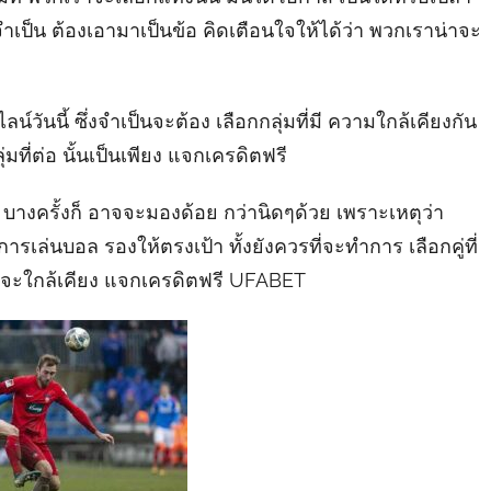
าจำเป็น ต้องเอามาเป็นข้อ คิดเตือนใจให้ได้ว่า พวกเราน่าจะ
น์วันนี้ ซึ่งจำเป็นจะต้อง เลือกกลุ่มที่มี ความใกล้เคียงกัน
่มที่ต่อ นั้นเป็นเพียง แจกเครดิตฟรี
ัน บางครั้งก็ อาจจะมองด้อย กว่านิดๆด้วย เพราะเหตุว่า
รเล่นบอล รองให้ตรงเป้า ทั้งยังควรที่จะทำการ เลือกคู่ที่
่ออกจะใกล้เคียง แจกเครดิตฟรี UFABET