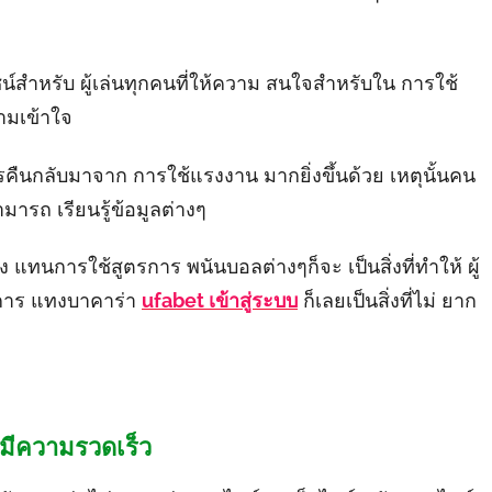
ชน์สำหรับ ผู้เล่นทุกคนที่ให้ความ สนใจสำหรับใน การใช้
วามเข้าใจ
คืนกลับมาจาก การใช้แรงงาน มากยิ่งขึ้นด้วย เหตุนั้นคน
ารถ เรียนรู้ข้อมูลต่างๆ
ง แทนการใช้สูตรการ พนันบอลต่างๆก็จะ เป็นสิ่งที่ทำให้ ผู้
ในการ แทงบาคาร่า
ufabet เข้าสู่ระบบ
ก็เลยเป็นสิ่งที่ไม่ ยาก
มีความรวดเร็ว