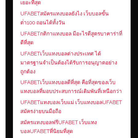
เยอะที่สุด
UFABETสมัครแทงบอลยังไง เว็บบอลขั้น
ต่ํา100 ถอนได้ทั้งวัน
UFABETกติกาแทงบอล มีอะไรดีสูตรบาคาร่าที่
ดีที่สุด
UFABETเว็บแทงบอลต่างประเทศ ได้
มาตรฐานจำเป็นต้องได้รับการอนุญาตอย่าง
ถูกต้อง
UFABETเว็บแทงบอลดีที่สุด คือที่สุดของเว็บ
แทงบอลที่มอบประสบการณ์เดิมพันที่เหนือกว่า
UFABETแทงบอลเว็บแม่ เว็บแทงบอลUFABET
สมัครง่ายบนมือถือ
สมัครแทงบอลฟรีUFABET เว็บแทง
บอลUFABETที่นิยมที่สุด