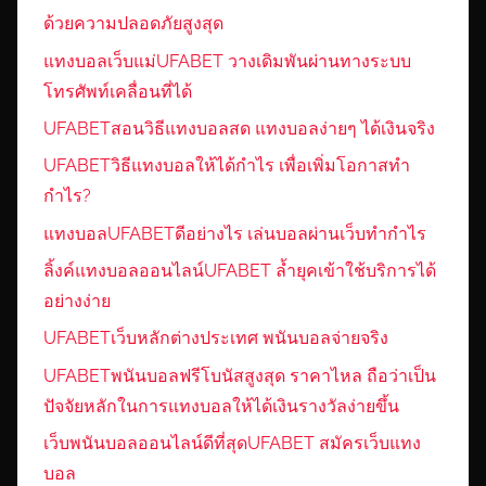
ด้วยความปลอดภัยสูงสุด
แทงบอลเว็บแม่UFABET วางเดิมพันผ่านทางระบบ
โทรศัพท์เคลื่อนที่ได้
UFABETสอนวิธีแทงบอลสด แทงบอลง่ายๆ ได้เงินจริง
UFABETวิธีแทงบอลให้ได้กำไร เพื่อเพิ่มโอกาสทำ
กำไร?
แทงบอลUFABETดีอย่างไร เล่นบอลผ่านเว็บทำกำไร
ลิ้งค์แทงบอลออนไลน์UFABET ล้ำยุคเข้าใช้บริการได้
อย่างง่าย
UFABETเว็บหลักต่างประเทศ พนันบอลจ่ายจริง
UFABETพนันบอลฟรีโบนัสสูงสุด ราคาไหล ถือว่าเป็น
ปัจจัยหลักในการแทงบอลให้ได้เงินรางวัลง่ายขึ้น
เว็บพนันบอลออนไลน์ดีที่สุดUFABET สมัครเว็บแทง
บอล