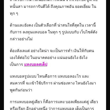
ทนั้นสา มารถการันตีได้ ถึงคุณภาพอัน ยอดเยี่ยม ใน
ทุก ๆ
ด้านและยังคง เป็นตัวเลือกที่ น่าสนใจที่สุดใน เวลานี้
กับการ ลงทุนแทงบอล ในทุก ๆ รูปแบบกับ เว็บไซต์ดัง
กล่าวอย่างไม่
ต้องลังเลแต่ อย่างใดน่า จะเป็นการทำ เงินให้กับตน
เองได้ต่อไป ในอนาคตอย่าง แน่นอนยังไง ยังไง
เป็นการ
แทงบอลสเต็ป
แทงบอลรูปแบบ ไหนคือการ แทงบอลอะไร และ
สมควรที่ จะเข้าใช้บริการ ผ่านช่องทาง ไหนยังไงมา
พูดกันก่อนว่า
การแทงบอลคู่เดียว ก็คือการแทง บอลเพียงแค่คู่ เดียว
หรือเรียก อีกอย่างหนึ่ง ว่าการแทงบอล เต็งเป็นการ