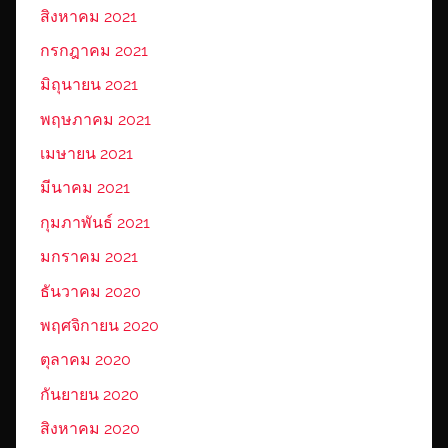
สิงหาคม 2021
กรกฎาคม 2021
มิถุนายน 2021
พฤษภาคม 2021
เมษายน 2021
มีนาคม 2021
กุมภาพันธ์ 2021
มกราคม 2021
ธันวาคม 2020
พฤศจิกายน 2020
ตุลาคม 2020
กันยายน 2020
สิงหาคม 2020