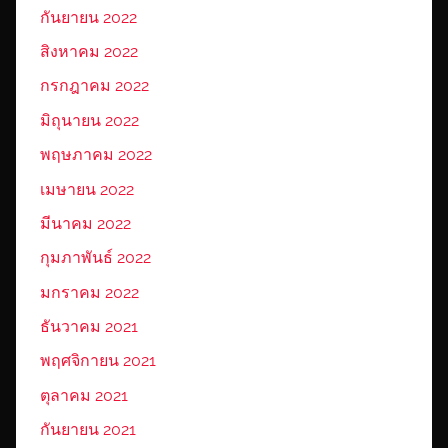
กันยายน 2022
สิงหาคม 2022
กรกฎาคม 2022
มิถุนายน 2022
พฤษภาคม 2022
เมษายน 2022
มีนาคม 2022
กุมภาพันธ์ 2022
มกราคม 2022
ธันวาคม 2021
พฤศจิกายน 2021
ตุลาคม 2021
กันยายน 2021