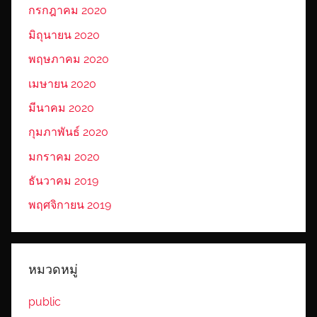
กรกฎาคม 2020
มิถุนายน 2020
พฤษภาคม 2020
เมษายน 2020
มีนาคม 2020
กุมภาพันธ์ 2020
มกราคม 2020
ธันวาคม 2019
พฤศจิกายน 2019
หมวดหมู่
public