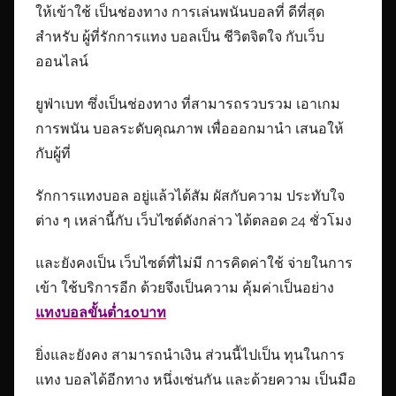
ให้เข้าใช้ เป็นช่องทาง การเล่นพนันบอลที่ ดีที่สุด
สำหรับ ผู้ที่รักการแทง บอลเป็น ชีวิตจิตใจ กับเว็บ
ออนไลน์
ยูฟ่าเบท ซึ่งเป็นช่องทาง ที่สามารถรวบรวม เอาเกม
การพนัน บอลระดับคุณภาพ เพื่อออกมานำ เสนอให้
กับผู้ที่
รักการแทงบอล อยู่แล้วได้สัม ผัสกับความ ประทับใจ
ต่าง ๆ เหล่านี้กับ เว็บไซต์ดังกล่าว ได้ตลอด 24 ชั่วโมง
และยังคงเป็น เว็บไซต์ที่ไม่มี การคิดค่าใช้ จ่ายในการ
เข้า ใช้บริการอีก ด้วยจึงเป็นความ คุ้มค่าเป็นอย่าง
แทงบอลขั้นต่ำ10บาท
ยิ่งและยังคง สามารถนำเงิน ส่วนนี้ไปเป็น ทุนในการ
แทง บอลได้อีกทาง หนึ่งเช่นกัน และด้วยความ เป็นมือ