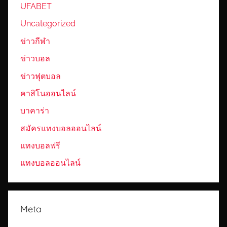
UFABET
Uncategorized
ข่าวกีฬา
ข่าวบอล
ข่าวฟุตบอล
คาสิโนออนไลน์
บาคาร่า
สมัครแทงบอลออนไลน์
แทงบอลฟรี
แทงบอลออนไลน์
Meta