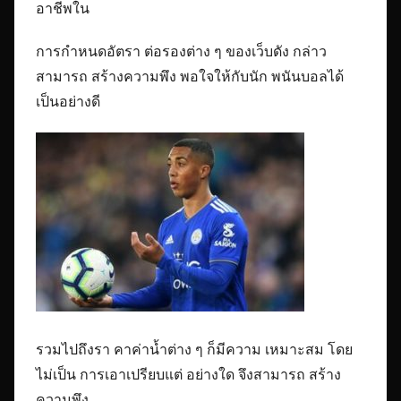
อาชีพใน
การกำหนดอัตรา ต่อรองต่าง ๆ ของเว็บดัง กล่าว
สามารถ สร้างความพึง พอใจให้กับนัก พนันบอลได้
เป็นอย่างดี
รวมไปถึงรา คาค่าน้ำต่าง ๆ ก็มีความ เหมาะสม โดย
ไม่เป็น การเอาเปรียบแต่ อย่างใด จึงสามารถ สร้าง
ความพึง