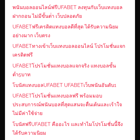
พนันบอลออนไลน์ฟรีUFABET ลงทุนกับเว็บแทงบอล
ฝากถอน ไม่มีขั้นต่ํา เว็บปลอดภัย
UFABETฟรีเครดิตแทงบอลดีที่สุด ได้รับความนิยม
อย่างมาก เว็บตรง
UFABETทางเข้าเว็บแทงบอลออนไลน์ โปรโมชั่นแจก
เครดิตฟรี
UFABETโปรโมชั่นแทงบอลแจกจริง แทงบอลขั้น
ต่ำ5บาท
โบนัสแทงบอลUFABET UFABETเว็บพนันอันดับ1
UFABETโปรโมชั่นแทงบอลฟรี พร้อมมอบ
ประสบการณ์พนันบอลที่สุดแสนจะตื่นเต้นและเร้าใจ
ไม่มีค่าใช้จ่าย
โบนัสฟรีUFABET คืออะไร และทำไมโปรโมชั่นนี้จึง
ได้รับความนิยม