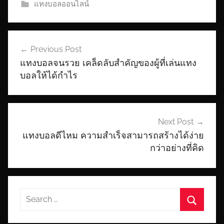
แทงบอลออนไลน์
เมนู
Previous Post
นำทาง
แทงบอลจนรวย เคล็ดลับสำคัญของผู้ที่เล่นแทง
เรื่อง
บอลให้ได้กำไร
Next Post
แทงบอลดีไหม ความสำเร็จสามารถสร้างได้ง่าย
กว่าอย่างที่คิด
Search
for:
Search