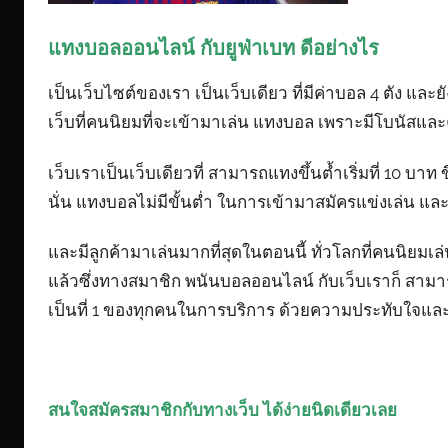
แทงบอลออนไลน์ กับยูฟ่าเบท ดีอย่างไร
เป็นเว็บไซต์ของเรา เป็นเว็บเดียว ที่มีค่าบอล 4 ตัง แ
เว็บที่คนนิยมที่จะเข้ามาเล่น แทงบอล เพราะมีโบนัสและ
เว็บเราเป็นเว็บเดียวที่ สามารถแทงขึ้นต้ำเริ่มที่ 10 บาท 
นั่น แทงบอลไม่มีขั้นต่ำ ในการเข้ามาสมัครแข่งเล่น แล
และมีลูกค้ามาเล่นมากที่สุดในตอนนี้ ทั่วโลกที่คนนิยมเ
แล้วซึ่งทางสมาชิก พนันบอลออนไลน์ กับเว็บเราก็ สามาร
เป็นที่ 1 ของทุกคนในการบริการ ด้วยความประทับใจและ
สนใจสมัครสมาชิกกับทางเว็บ ได้ง่ายนิดเดียวเลย