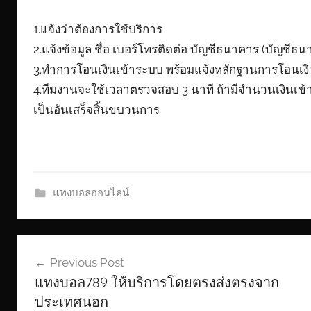
1.แจ้งว่าต้องการใช้บริการ
2.แจ้งข้อมูล ชื่อ เบอร์โทรติดต่อ บัญชีธนาคาร (บัญชีธนา
3.ทำการโอนเงินเข้าระบบ พร้อมแจ้งหลักฐานการโอนเงิน 
4.ทีมงานจะใช้เวลาตรวจสอบ 3 นาที ถ้ามีจำนวนเงินเข้
เป็นอันเสร็จสิ้นขบวนการ
แทงบอลออนไลน์
เมนู
Previous Post
นำทาง
แทงบอล789 ให้บริการโดยตรงส่งตรงจาก
เรื่อง
ประเทศนอก