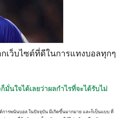
ลือกเว็บไซต์ที่ดีในการแทงบอลทุกๆ
วก็มั่นใจได้เลยว่าผลกำไรที่จะได้รับไม่
์การพนันบอล ในปัจจุบัน มีเกิดขึ้นมากมาย และก็เป็นแบบ ที่