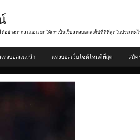
์
้อย่างมากแน่นอน ยกให้เราเป็นเว็บแทงบอลสเต็ปที่ดีที่สุดในประเทศ
บแทงบอลแนะนำ
แทงบอลเว็บไซต์ไหนดีที่สุด
สมัค