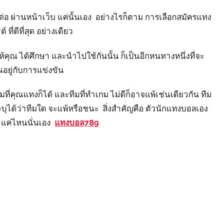
่อ ผ่านหน้าเว็บ แค่นั้นเอง
อย่างไรก็ตาม การเลือกสมัครแทง
 ที่ดีที่สุด อย่างเดียว
ให้คุณ ได้ศึกษา และนำไปใช้กันนั้น ก็เป็นอีกหนทางหนึ่งที่จะ
้นอยู่กับการแข่งขัน
ี่คุณแทงก็ได้ และทีมที่ทำเกม ไม่ดีก็อาจแพ้เช่นเดียวกัน ทีม
ระบุได้ว่าทีมใด จะแพ้หรือชนะ
สิ่งสำคัญคือ ตัวนักแทงบอลเอง
ย แค่ไหนนั่นเอง
แทงบอล789