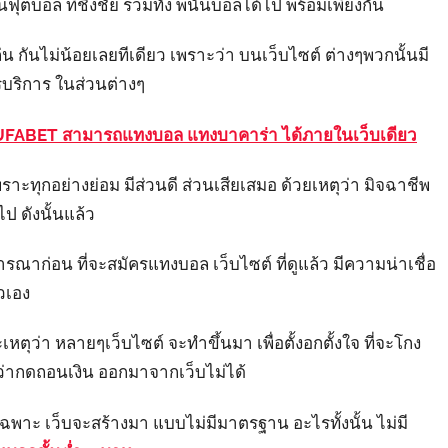
ุตบอล ที่ชิงชัย รวมทั้ง พนันบอลได้ไป พร้อมเพียงกัน
กันไม่น้อยเลยทีเดียว เพราะว่า บนเว็บไซต์ ต่างๆพวกนั้นมี
รบริการ ในส่วนต่างๆ
UFABET สามารถแทงบอล แทงบาคาร่า ได้ภายในเว็บเดียว
เพราะทุกอย่างย่อม มีส่วนดี ส่วนเสียเสมอ ด้วยเหตุว่า มิจฉาชีพ
์ไป ดังนั้นแล้ว
จารณาก่อน ที่จะสมัครแทงบอล เว็บไซต์ ที่ดูแล้ว มีความน่าเชื่อ
วเอง
หตุว่า หลายๆเว็บไซต์ จะทำขึ้นมา เพื่อตั้งอกตั้งใจ ที่จะโกง
แต่ว่ากดถอนเงิน ออกมาจากเว็บไม่ได้
ดยเฉพาะ เว็บจะสร้างมา แบบไม่มีมาตรฐาน อะไรทั้งนั้น ไม่มี