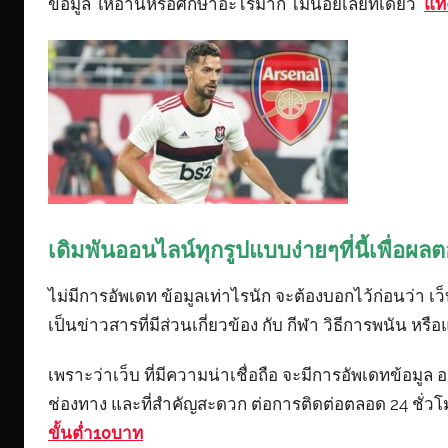
ข้อมูล ให้อ่านหรือศึกษาอะไรมาก ไม่น้อยเลยทีเดียว
แท
เดิมพันออนไลน์ทุกรูปแบบง่ายๆที่นี้เพื่อผลต
ไม่มีการอัพเดท ข้อมูลเท่าไรนัก
จะต้องบอกไว้ก่อนว่า เว็บ
เป็นข่าวสารที่มีส่วนเกี่ยวข้อง กับ กีฬา วิธีการพนัน 
เพราะว่าเว็บ ที่มีความน่าเชื่อถือ จะมีการอัพเดทข้อมูล
ช่องทาง และที่สำคัญสะดวก ต่อการติดต่อตลอด 24 ชั่วโม
ขั้นต่ำ10บาท