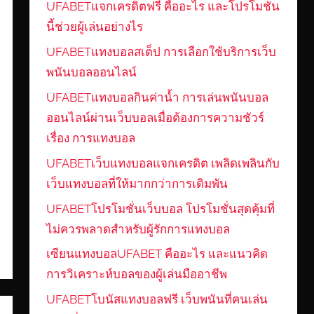
UFABETแจกเครดิตฟรี คืออะไร และโปรโมชั่น
นี้ช่วยผู้เล่นอย่างไร
UFABETแทงบอลสเต็ป การเลือกใช้บริการเว็บ
พนันบอลออนไลน์
UFABETแทงบอลกินค่าน้ำ การเล่นพนันบอล
ออนไลน์ผ่านเว็บบอลเมื่อต้องการความชัวร์
เรื่อง การแทงบอล
UFABETเว็บแทงบอลแจกเครดิต เพลิดเพลินกับ
เว็บแทงบอลที่ให้มากกว่าการเดิมพัน
UFABETโปรโมชั่นเว็บบอล โปรโมชั่นสุดคุ้มที่
ไม่ควรพลาดสำหรับผู้รักการแทงบอล
เซียนแทงบอลUFABET คืออะไร และแนวคิด
การวิเคราะห์บอลของผู้เล่นมืออาชีพ
UFABETโบนัสแทงบอลฟรี เว็บพนันที่คนเล่น