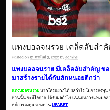
แทงบอลจนรวย เคล็ดลับสำคัญ
Posted on
กุมภาพันธ์ 3, 2020
by
admins
แทงบอลจนรวย มีเคล็ดลับสำคัญ ขอ
มาสร้างรายได้กันสักหน่อยดีกว่า
แทงบอลจนรวย
หากใครอยากได้ ผลกำไร ในการลงทุน จา
ท่านนั้น จะมีโอกาส ได้รับผลกำไร แน่นอน
การแทงบอล ที่
ที่ดีการลงทุน ของท่าน
UFABET