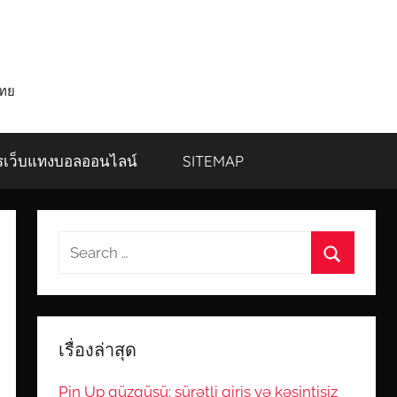
ไทย
รเว็บแทงบอลออนไลน์
SITEMAP
Search
for:
Search
เรื่องล่าสุด
Pin Up güzgüsü: sürətli giriş və kəsintisiz