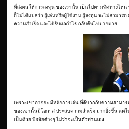
ที่ส่งผล ให้การลงทุน ของเรานั้น เป็นไปตามทิศทางไหน
ก็ไม่ได้แปลว่า ผู้เล่นหรือผู้ใช้งาน ผู้ลงทุน จะไม่สาม
ความสำเร็จ
และได้รับผลกำไร กลับคืนไปมากมาย
เพราะเขาอาจจะ มีหลักการเล่น ที่ดีบวกกับความสามารถ 
ของเขานั้นมีโอกาส ประสบความสำเร็จ มากยิ่งขึ้น แต่
เป็นด้วย ปัจจัยต่างๆ ไม่ว่าจะเป็นตัวท่านเอง