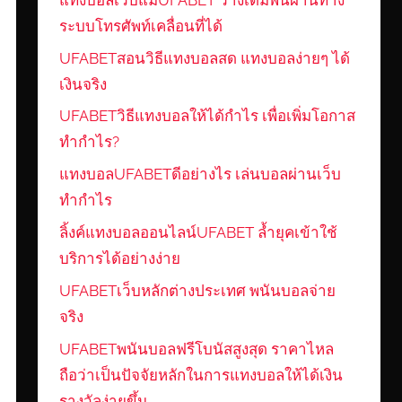
ระบบโทรศัพท์เคลื่อนที่ได้
UFABETสอนวิธีแทงบอลสด แทงบอลง่ายๆ ได้
เงินจริง
UFABETวิธีแทงบอลให้ได้กำไร เพื่อเพิ่มโอกาส
ทำกำไร?
แทงบอลUFABETดีอย่างไร เล่นบอลผ่านเว็บ
ทำกำไร
ลิ้งค์แทงบอลออนไลน์UFABET ล้ำยุคเข้าใช้
บริการได้อย่างง่าย
UFABETเว็บหลักต่างประเทศ พนันบอลจ่าย
จริง
UFABETพนันบอลฟรีโบนัสสูงสุด ราคาไหล
ถือว่าเป็นปัจจัยหลักในการแทงบอลให้ได้เงิน
รางวัลง่ายขึ้น