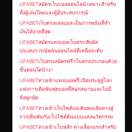
UFABETสมัครเว็บบอลออนไลน์ เหมาะสำหรับ
ทั้งผู้เล่นใหม่และผู้มีประสบการณ์
UFABETเว็บตรงแทงบอล เป็นการพนันที่ทำ
เงินได้ง่ายที่สุด
UFABETสมัครแทงบอลเว็บตรง สัมผัส
ประสบการณ์พนันออนไลน์ที่เหนือระดับ
UFABETเว็บตรงสมัครฟรี เว็บตรงประกอบด้วย
ขั้นตอนใดบ้าง?
UFABETทางเข้าแทงบอลฟรี เปิดประตูสู่โลก
แห่งการเดิมพันฟุตบอลที่สนุกสนานและไม่มี
ข้อผูกมัด
UFABETทางเข้าเว็บไซต์แม่ ค้นพบเส้นทางสู่
การเดิมพันกับเว็บไซต์ต้นแบบแห่งนวัตกรรม
UFABETทางเข้าเว็บหลัก ทางเลือกแรกสำหรับ