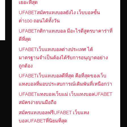
เยอะที่สุด
UFABETสมัครแทงบอลยังไง เว็บบอลขั้น
ต่ํา100 ถอนได้ทั้งวัน
UFABETกติกาแทงบอล มีอะไรดีสูตรบาคาร่าที่
ดีที่สุด
UFABETเว็บแทงบอลต่างประเทศ ได้
มาตรฐานจำเป็นต้องได้รับการอนุญาตอย่าง
ถูกต้อง
UFABETเว็บแทงบอลดีที่สุด คือที่สุดของเว็บ
แทงบอลที่มอบประสบการณ์เดิมพันที่เหนือกว่า
UFABETแทงบอลเว็บแม่ เว็บแทงบอลUFABET
สมัครง่ายบนมือถือ
สมัครแทงบอลฟรีUFABET เว็บแทง
บอลUFABETที่นิยมที่สุด