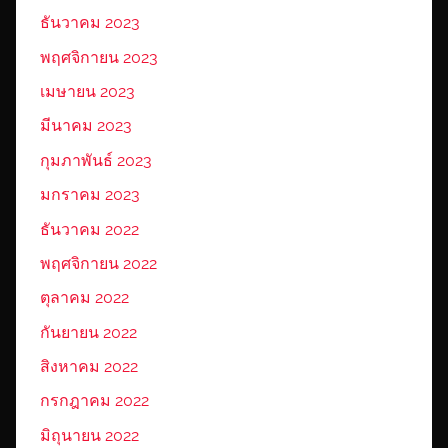
ธันวาคม 2023
พฤศจิกายน 2023
เมษายน 2023
มีนาคม 2023
กุมภาพันธ์ 2023
มกราคม 2023
ธันวาคม 2022
พฤศจิกายน 2022
ตุลาคม 2022
กันยายน 2022
สิงหาคม 2022
กรกฎาคม 2022
มิถุนายน 2022