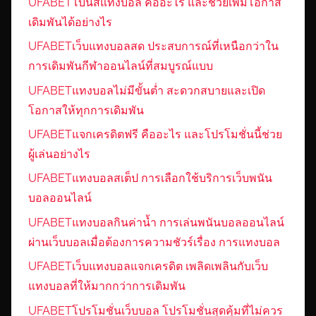
UFABETโบนัสแทงบอล คืออะไร และช่วยเพิ่มโอกาส
เดิมพันได้อย่างไร
UFABETเว็บแทงบอลสด ประสบการณ์ที่เหนือกว่าใน
การเดิมพันกีฬาออนไลน์ที่สมบูรณ์แบบ
UFABETแทงบอลไม่มีขั้นต่ำ สะดวกสบายและเปิด
โอกาสให้ทุกการเดิมพัน
UFABETแจกเครดิตฟรี คืออะไร และโปรโมชั่นนี้ช่วย
ผู้เล่นอย่างไร
UFABETแทงบอลสเต็ป การเลือกใช้บริการเว็บพนัน
บอลออนไลน์
UFABETแทงบอลกินค่าน้ำ การเล่นพนันบอลออนไลน์
ผ่านเว็บบอลเมื่อต้องการความชัวร์เรื่อง การแทงบอล
UFABETเว็บแทงบอลแจกเครดิต เพลิดเพลินกับเว็บ
แทงบอลที่ให้มากกว่าการเดิมพัน
UFABETโปรโมชั่นเว็บบอล โปรโมชั่นสุดคุ้มที่ไม่ควร