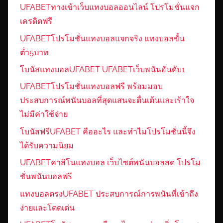
UFABETทางเข้าเว็บแทงบอลออนไลน์ โปรโมชั่นแจก
เครดิตฟรี
UFABETโปรโมชั่นแทงบอลแจกจริง แทงบอลขั้น
ต่ำ5บาท
โบนัสแทงบอลUFABET UFABETเว็บพนันอันดับ1
UFABETโปรโมชั่นแทงบอลฟรี พร้อมมอบ
ประสบการณ์พนันบอลที่สุดแสนจะตื่นเต้นและเร้าใจ
ไม่มีค่าใช้จ่าย
โบนัสฟรีUFABET คืออะไร และทำไมโปรโมชั่นนี้จึง
ได้รับความนิยม
UFABETคาสิโนแทงบอล เว็บไซต์พนันบอลสด โปรโม
ชั่นพนันบอลฟรี
แทงบอลตรงUFABET ประสบการณ์การพนันที่เข้าถึง
ง่ายและโดดเด่น