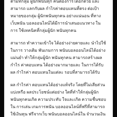
ตามที่กลุ่ม ผู้นักพนันทุก คนต้องการได้อีกด้วย และ
สามารถ แลกกับผล กำไรค่าตอบแทนที่ตรง ต่อเป้า
หมายของกลุ่ม ผู้นักพนันทุกคน อย่างแน่นอน ที่ทาง
เว็บพนัน บอลออนไลน์ได้มีการนำเสนอแนวทาง ใน
การ ใช้เทคนิคที่กลุ่มผู้นัก พนันทุกคน
สามารถ
ทำความเข้าใจ ได้อย่างง่ายดายและ นำไปใช้
ในการ วางเดิม พันเกมการ พนันบอลออนไลน์ได้อย่าง
แม่นยำ ทำให้กลุ่มผู้นัก พนันทุกคน สามารถสร้างผล
กำไร ค่าตอบแทน ได้อย่างมากมายและ ในการได้รับ
ผล กำไรค่า ตอบแทนในแต่ละ รอบที่สามารถได้รับ
ผล
กำไรค่า ตอบแทนได้อย่างแท้จริง โดยที่ไม่เสียส่วน
แบ่งหรือ ผลประโยชน์แต่อย่าง ใดที่ทำให้กลุ่มผู้นัก
พนันทุกคนเกิด ความประทับ ใจและเกิด ความชื่นชอบ
ใน การเล่น เกมการพนัน บอลออนไลน์ที่ฟรีที่สามารถ
ใช้เงินทุน ฟรีจากเว็บ พนันบอลออนไลน์ใน จำนวนเงิน