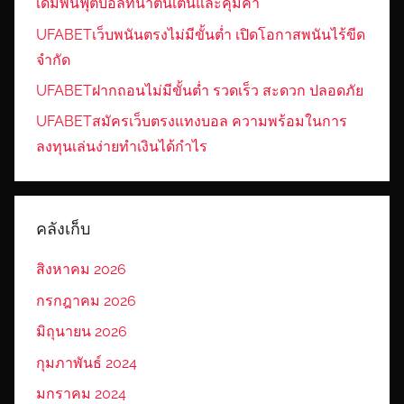
เดิมพันฟุตบอลที่น่าตื่นเต้นและคุ้มค่า
UFABETเว็บพนันตรงไม่มีขั้นต่ำ เปิดโอกาสพนันไร้ขีด
จำกัด
UFABETฝากถอนไม่มีขั้นต่ำ รวดเร็ว สะดวก ปลอดภัย
UFABETสมัครเว็บตรงแทงบอล ความพร้อมในการ
ลงทุนเล่นง่ายทำเงินได้กำไร
คลังเก็บ
สิงหาคม 2026
กรกฎาคม 2026
มิถุนายน 2026
กุมภาพันธ์ 2024
มกราคม 2024