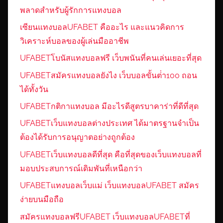
พลาดสำหรับผู้รักการแทงบอล
เซียนแทงบอลUFABET คืออะไร และแนวคิดการ
วิเคราะห์บอลของผู้เล่นมืออาชีพ
UFABETโบนัสแทงบอลฟรี เว็บพนันที่คนเล่นเยอะที่สุด
UFABETสมัครแทงบอลยังไง เว็บบอลขั้นต่ํา100 ถอน
ได้ทั้งวัน
UFABETกติกาแทงบอล มีอะไรดีสูตรบาคาร่าที่ดีที่สุด
UFABETเว็บแทงบอลต่างประเทศ ได้มาตรฐานจำเป็น
ต้องได้รับการอนุญาตอย่างถูกต้อง
UFABETเว็บแทงบอลดีที่สุด คือที่สุดของเว็บแทงบอลที่
มอบประสบการณ์เดิมพันที่เหนือกว่า
UFABETแทงบอลเว็บแม่ เว็บแทงบอลUFABET สมัคร
ง่ายบนมือถือ
สมัครแทงบอลฟรีUFABET เว็บแทงบอลUFABETที่