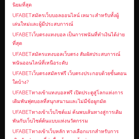
นิยมที่สุด
UFABETสมัครเว็บบอลออนไลน์ เหมาะสำหรับทั้งผู้
เล่นใหม่และผู้มีประสบการณ์
UFABETเว็บตรงแทงบอล เป็นการพนันที่ทำเงินได้ง่าย
ที่สุด
UFABETสมัครแทงบอลเว็บตรง สัมผัสประสบการณ์
พนันออนไลน์ที่เหนือระดับ
UFABETเว็บตรงสมัครฟรี เว็บตรงประกอบด้วยขั้นตอน
ใดบ้าง?
UFABETทางเข้าแทงบอลฟรี เปิดประตูสู่โลกแห่งการ
เดิมพันฟุตบอลที่สนุกสนานและไม่มีข้อผูกมัด
UFABETทางเข้าเว็บไซต์แม่ ค้นพบเส้นทางสู่การเดิม
พันกับเว็บไซต์ต้นแบบแห่งนวัตกรรม
UFABETทางเข้าเว็บหลัก ทางเลือกแรกสำหรับการ