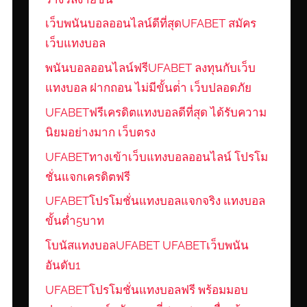
เว็บพนันบอลออนไลน์ดีที่สุดUFABET สมัคร
เว็บแทงบอล
พนันบอลออนไลน์ฟรีUFABET ลงทุนกับเว็บ
แทงบอล ฝากถอน ไม่มีขั้นต่ํา เว็บปลอดภัย
UFABETฟรีเครดิตแทงบอลดีที่สุด ได้รับความ
นิยมอย่างมาก เว็บตรง
UFABETทางเข้าเว็บแทงบอลออนไลน์ โปรโม
ชั่นแจกเครดิตฟรี
UFABETโปรโมชั่นแทงบอลแจกจริง แทงบอล
ขั้นต่ำ5บาท
โบนัสแทงบอลUFABET UFABETเว็บพนัน
อันดับ1
UFABETโปรโมชั่นแทงบอลฟรี พร้อมมอบ