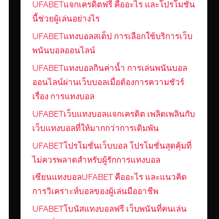
UFABETแจกเครดิตฟรี คืออะไร และโปรโมชั่น
นี้ช่วยผู้เล่นอย่างไร
UFABETแทงบอลสเต็ป การเลือกใช้บริการเว็บ
พนันบอลออนไลน์
UFABETแทงบอลกินค่าน้ำ การเล่นพนันบอล
ออนไลน์ผ่านเว็บบอลเมื่อต้องการความชัวร์
เรื่อง การแทงบอล
UFABETเว็บแทงบอลแจกเครดิต เพลิดเพลินกับ
เว็บแทงบอลที่ให้มากกว่าการเดิมพัน
UFABETโปรโมชั่นเว็บบอล โปรโมชั่นสุดคุ้มที่
ไม่ควรพลาดสำหรับผู้รักการแทงบอล
เซียนแทงบอลUFABET คืออะไร และแนวคิด
การวิเคราะห์บอลของผู้เล่นมืออาชีพ
UFABETโบนัสแทงบอลฟรี เว็บพนันที่คนเล่น