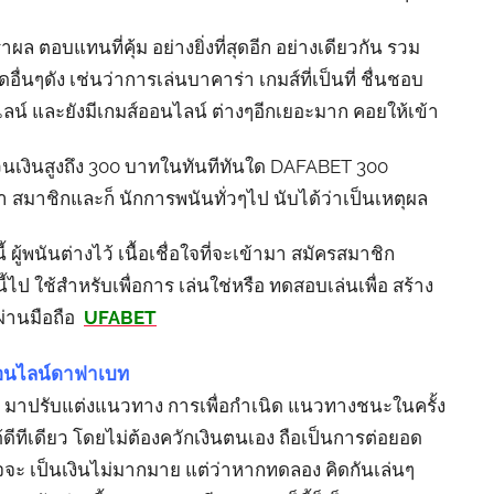
ล ตอบแทนที่คุ้ม อย่างยิ่งที่สุดอีก อย่างเดียวกัน รวม
ื่นๆดัง เช่นว่าการเล่นบาคาร่า เกมส์ที่เป็นที่ ชื่นชอบ
ลน์ และยังมีเกมส์ออนไลน์ ต่างๆอีกเยอะมาก คอยให้เข้า
จำนวนเงินสูงถึง 300 บาทในทันทีทันใด DAFABET 300
ล่า สมาชิกและก็ นักการพนันทั่วๆไป นับได้ว่าเป็นเหตุผล
นี้ ผู้พนันต่างไว้ เนื้อเชื่อใจที่จะเข้ามา สมัครสมาชิก
ไป ใช้สำหรับเพื่อการ เล่นใช่หรือ ทดสอบเล่นเพื่อ สร้าง
ผ่านมือถือ
UFABET
ออนไลน์ดาฟาเบท
ป มาปรับแต่งแนวทาง การเพื่อกำเนิด แนวทางชนะในครั้ง
ด้ดีทีเดียว โดยไม่ต้องควักเงินตนเอง ถือเป็นการต่อยอด
อาจจะ เป็นเงินไม่มากมาย แต่ว่าหากทดลอง คิดกันเล่นๆ