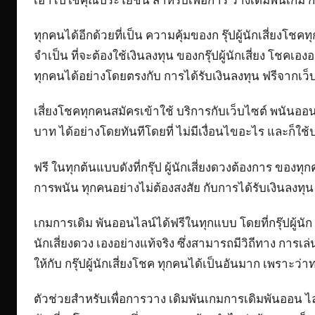
ทุกคนได้อีกด้วยที่เป็น ความคุ้มของก รุ๊ปผู้นักเสี่ยงโชคทุ
จำเป็น ที่จะต้องใช้เงินลงทุน ของกรุ๊ปผู้นักเสี่ยง โชคเอ
ทุกคนได้อย่างโดยตรงกับ การได้รับเงินลงทุน ฟรีจากเว็บ
เสี่ยงโชคทุกคนสมัครเข้าใช้ บริการกับเว็บไซต์ พนันออ
บาท ได้อย่างโดยทันทีโดยที่ ไม่มีเงื่อนไขอะไร และก็ใช
ฟรี ในทุกต้นแบบดังที่กรุ๊ป ผู้นักเสี่ยงดวงต้องการ ของทุกคน
การพนัน ทุกคนอย่างไม่ต้องสงสัย กับการได้รับเงินลงทุน 
เกมการเดิม พันออนไลน์ได้ฟรีในทุกแบบ โดยที่กรุ๊ปผู้นัก เ
นักเสี่ยงดวง เองอย่างแท้จริง ซึ่งสามารถมีวิถีทาง การ
ให้กับ กรุ๊ปผู้นักเสี่ยงโชค ทุกคนได้เป็นอันมาก เพราะว่
ตัวช่วยสำหรับเพื่อการวาง เดิมพันเกมการเดิมพันออน ไลน์ไ