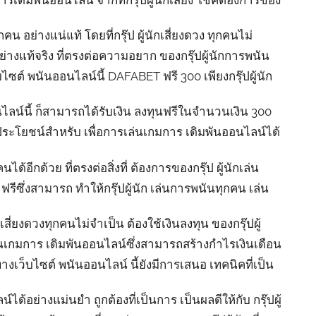
กคน อย่างแน่แท้ โดยที่กรุ๊ป ผู้นักเสี่ยงดวง ทุกคนไม่
งอย่างแท้จริง ที่ตรงต่อความอยาก ของกรุ๊ปผู้นักการพนัน
ไซต์ พนันออนไลน์นี้ DAFABET ฟรี 300 เพียงกรุ๊ปผู้นัก
นไลน์นี้ ก็สามารถได้รับเงิน ลงทุนฟรีในจำนวนเงิน 300
้ประโยชน์สำหรับ เพื่อการเล่นเกมการ เดิมพันออนไลน์ได้
ได้อีกด้วย ที่ตรงต่อสิ่งที่ ต้องการของกรุ๊ป ผู้นักเล่น
ฟรีซึ่งสามารถ ทำให้กรุ๊ปผู้นัก เล่นการพนันทุกคน เล่น
สี่ยงดวงทุกคนไม่จำเป็น ต้องใช้เงินลงทุน ของกรุ๊ปผู้
เล่นเกมการ เดิมพันออนไลน์ซึ่งสามารถสร้างกำไรเงินเดือน
าทางเว็บไซต์ พนันออนไลน์ นี้ยังมีการเสนอ เทคนิคที่เป็น
ด้อย่างแม่นยำ ถูกต้องที่เป็นการ เป็นผลดีให้กับ กรุ๊ปผู้