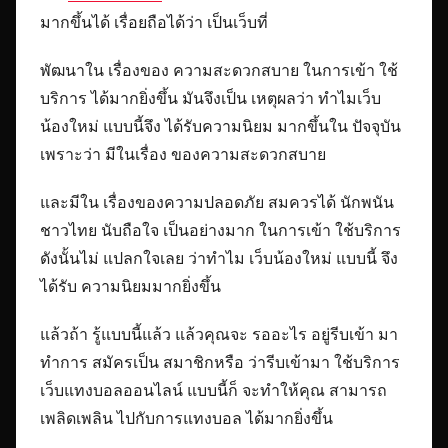
มากขึ้นได้ เรื่อยถือได้ว่า เป็นเว็บที่
พัฒนาใน เรื่องของ ความสะดวกสบาย ในการเข้า ใช้
บริการ ได้มากยิ่งขึ้น มันจึงเป็น เหตุผลว่า ทำไมเว็บ
น้องใหม่ แบบนี้จึง ได้รับความนิยม มากขึ้นใน ปัจจุบัน
เพราะว่า มีในเรื่อง ของความสะดวกสบาย
และมีใน เรื่องของความปลอดภัย สมควรได้ นักพนัน
ชาวไทย นับถือใจ เป็นอย่างมาก ในการเข้า ใช้บริการ
ดังนั้นไม่ แปลกใจเลย ว่าทำไม เว็บน้องใหม่ แบบนี้ จึง
ได้รับ ความนิยมมากยิ่งขึ้น
แล้วถ้า รู้แบบนี้แล้ว แล้วคุณจะ รออะไร อยู่รีบเข้า มา
ทำการ สมัครเป็น สมาชิกหรือ ว่ารีบเข้ามา ใช้บริการ
เว็บแทงบอลออนไลน์ แบบนี้ก็ จะทำให้คุณ สามารถ
เพลิดเพลิน ไปกับการแทงบอล ได้มากยิ่งขึ้น