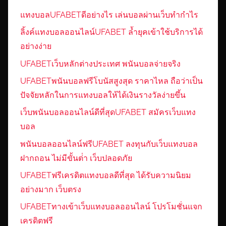
แทงบอลUFABETดีอย่างไร เล่นบอลผ่านเว็บทำกำไร
ลิ้งค์แทงบอลออนไลน์UFABET ล้ำยุคเข้าใช้บริการได้
อย่างง่าย
UFABETเว็บหลักต่างประเทศ พนันบอลจ่ายจริง
UFABETพนันบอลฟรีโบนัสสูงสุด ราคาไหล ถือว่าเป็น
ปัจจัยหลักในการแทงบอลให้ได้เงินรางวัลง่ายขึ้น
เว็บพนันบอลออนไลน์ดีที่สุดUFABET สมัครเว็บแทง
บอล
พนันบอลออนไลน์ฟรีUFABET ลงทุนกับเว็บแทงบอล
ฝากถอน ไม่มีขั้นต่ํา เว็บปลอดภัย
UFABETฟรีเครดิตแทงบอลดีที่สุด ได้รับความนิยม
อย่างมาก เว็บตรง
UFABETทางเข้าเว็บแทงบอลออนไลน์ โปรโมชั่นแจก
เครดิตฟรี