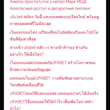
Анкеты проституток у метро Марк МЦД:
безопасный доступ и дискретный биллинг
ufa bet สมัคร วันนี้ แทงบอลสดแบบเรียลไทม์ พร้อมดู
ถ่ายทอดสดฟรีไม่มีสะดุด
เว็บแทงบอลโลก เปรียบเทียบโบนัสต้อนรับและโปรโม
ชั่นที่คุ้มค่าที่สุด
ทางเข้า ufabet หลัก vs ทางเข้าสำรอง ต่างกัน
อย่างไร ใช้เมื่อไหร่?
เว็บแทงบอลตรงปลอดภัยUFABET สร้างโอกาสชนะ
ด้วยความปลอดภัยสูงสุด
แทงบอลเว็บแม่UFABET วางเดิมพันผ่านทางระบบ
โทรศัพท์เคลื่อนที่ได้
UFABETสอนวิธีแทงบอลสด แทงบอลง่ายๆ ได้เงินจริง
UFABETวิธีแทงบอลให้ได้กำไร เพื่อเพิ่มโอกาสทำ
กำไร?