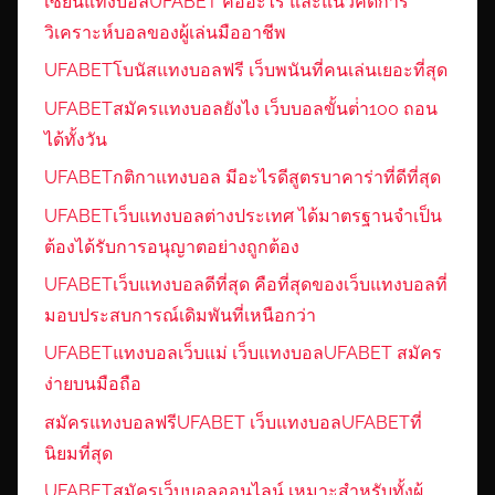
เซียนแทงบอลUFABET คืออะไร และแนวคิดการ
วิเคราะห์บอลของผู้เล่นมืออาชีพ
UFABETโบนัสแทงบอลฟรี เว็บพนันที่คนเล่นเยอะที่สุด
UFABETสมัครแทงบอลยังไง เว็บบอลขั้นต่ํา100 ถอน
ได้ทั้งวัน
UFABETกติกาแทงบอล มีอะไรดีสูตรบาคาร่าที่ดีที่สุด
UFABETเว็บแทงบอลต่างประเทศ ได้มาตรฐานจำเป็น
ต้องได้รับการอนุญาตอย่างถูกต้อง
UFABETเว็บแทงบอลดีที่สุด คือที่สุดของเว็บแทงบอลที่
มอบประสบการณ์เดิมพันที่เหนือกว่า
UFABETแทงบอลเว็บแม่ เว็บแทงบอลUFABET สมัคร
ง่ายบนมือถือ
สมัครแทงบอลฟรีUFABET เว็บแทงบอลUFABETที่
นิยมที่สุด
UFABETสมัครเว็บบอลออนไลน์ เหมาะสำหรับทั้งผู้