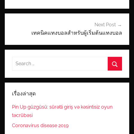
Next Post
เทคนิคแทงบอลสำหรับผู้เริ่มต้นแทงบอล
Search
for:
Search
เรื่องล่าสุด
Pin Up güzgüsü: sürətli giriş və kəsintisiz oyun
təcrübəsi
Coronavirus disease 2019