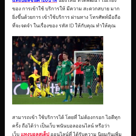
แทงบอลขั้นต่ำ10บาท
น้องใหม่ ที่ได้พัฒนา ในเรื่อง
ของ การเข้าใช้ บริการให้ มีความ สะดวกสบาย มาก
ยิ่งขึ้นด้วยการ เข้าใช้บริการ ผ่านทาง โทรศัพท์มือถือ
ที่จะจดจำ ในเรื่องของ รหัส ID ให้กับคุณ ทำให้คุณ
สามารถเข้า ใช้บริการได้ โดยที่ ไม่ต้องกรอก ไอดีทุก
ครั้ง ถือได้ว่า เป็นเว็บ พนันบอลออนไลน์ หรือว่า
เว็บ
แทงบอลสเต็ป
ออนไลน์ที่ ได้รับความ นิยมกันเพิ่ม