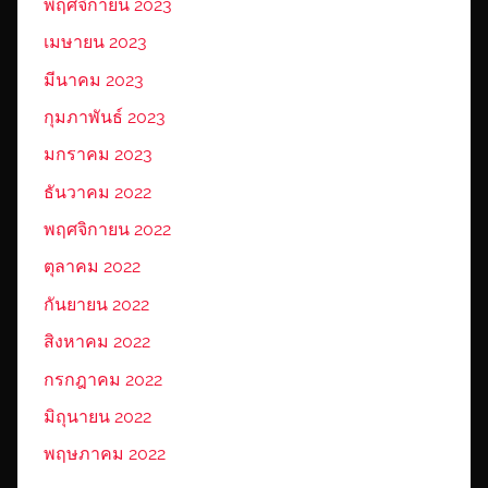
พฤศจิกายน 2023
เมษายน 2023
มีนาคม 2023
กุมภาพันธ์ 2023
มกราคม 2023
ธันวาคม 2022
พฤศจิกายน 2022
ตุลาคม 2022
กันยายน 2022
สิงหาคม 2022
กรกฎาคม 2022
มิถุนายน 2022
พฤษภาคม 2022