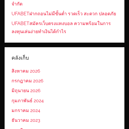
จำกัด
UFABETฝากถอนไม่มีขั้นต่ำ รวดเร็ว สะดวก ปลอดภัย
UFABETสมัครเว็บตรงแทงบอล ความพร้อมในการ
ลงทุนเล่นง่ายทำเงินได้กำไร
คลังเก็บ
สิงหาคม 2026
กรกฎาคม 2026
มิถุนายน 2026
กุมภาพันธ์ 2024
มกราคม 2024
ธันวาคม 2023