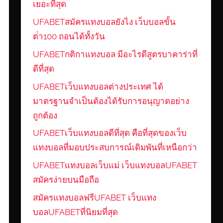
เยอะที่สุด
UFABETสมัครแทงบอลยังไง เว็บบอลขั้น
ต่ํา100 ถอนได้ทั้งวัน
UFABETกติกาแทงบอล มีอะไรดีสูตรบาคาร่าที่
ดีที่สุด
UFABETเว็บแทงบอลต่างประเทศ ได้
มาตรฐานจำเป็นต้องได้รับการอนุญาตอย่าง
ถูกต้อง
UFABETเว็บแทงบอลดีที่สุด คือที่สุดของเว็บ
แทงบอลที่มอบประสบการณ์เดิมพันที่เหนือกว่า
UFABETแทงบอลเว็บแม่ เว็บแทงบอลUFABET
สมัครง่ายบนมือถือ
สมัครแทงบอลฟรีUFABET เว็บแทง
บอลUFABETที่นิยมที่สุด