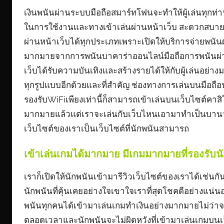
เงินพนันผ่านระบบมือถือสมาร์ทโฟนจะทำให้ผู้เล่นทุกท
ในการใช้งานและทางเข้าเล่นผ่านหน้าเว็บ สะดวกสบายรว
ผ่านหน้าเว็บได้ทุกประเภทเพราะเปิดให้บริการจ่ายพนัน
มากมายจากการพนันบาคาร่าออนไลน์มือถือการพนันผ่านมื
เว็บได้รับความบันเทิงและสร้างรายได้ให้กับผู้เล่นอย่าง
ทุกรูปแบบอีกด้วยและที่สำคัญ ช่องทางการเล่นบนมือถือนั
รองรับWiFiเพียงเท่านี้ก็สามารถเข้าเล่นบนเว็บไซต์คาสิ
มากมายแล้วแต่เราจะเล่นกับเว็บไหนเอามาทำเป็นบานาน่
เว็บไซต์ของเราเป็นเว็บไซต์ที่นักพนันสามารถ
เข้าเล่นเกมได้มากมาย มีเกมมากมายที่รองรับ
เราก็เปิดให้นักพนันเข้ามารีวิวเว็บไซต์ของเราได้เช่นกัน
นักพนันที่คุ้นเคยอย่างใจเขาใจเราที่สุดโชคดีอย่างแน่น
พนันทุกคนได้เข้ามาเล่นเกมทำเงินอย่างมากมายไม่ว่าจะ
ตลอดเวลาและนักพนันจะไม่ผิดหวังที่เข้ามาเล่นเกมบน