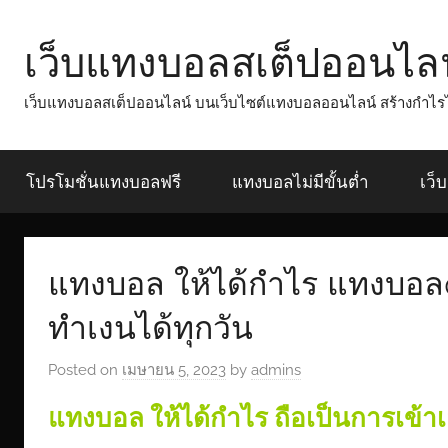
Skip
to
เว็บแทงบอลสเต็ปออนไลน
content
เว็บแทงบอลสเต็ปออนไลน์ บนเว็บไซต์แทงบอลออนไลน์ สร้างกำไรได
โปรโมชั่นแทงบอลฟรี
แทงบอลไม่มีขั้นต่ำ
เว็
แทงบอล ให้ได้กำไร แทงบอลa
ทำเงนได้ทุกวัน
Posted on
เมษายน 5, 2023
by
admins
แทงบอล ให้ได้กำไร ถือเป็นการเข้าเ