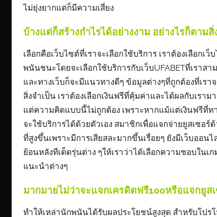
ไม่ยุ่งยากแต่ก็มีความเสี่ยง
บ้างแต่ก็สร้างกำไรได้อย่างงาม อย่างไรก็ตามสิ่ง
เลือกคือเว็บไซต์ที่เราจะเลือกใช้บริการ เราต้องเลือกเ
พนันชนะโดยจะเลือกใช้บริการกับเว็บUFABETที่เราสาม
และทางเว็บก็จะมีแนวทางดีๆ ข้อมูลต่างๆที่ถูกต้องที่
สิ่งจำเป็น เราต้องเลือกเงินฟรีที่คุ้มค่าและได้ผลกับเราม
แต่ความคิดแบบนี้ไม่ถูกต้อง เพราะหากแม้แต่เงินฟรีที่ทาง
จะใช้บริการได้ด้วยตัวเอง สมาชิกเพื่อแจกจ่ายยูสเซอร
ที่สูงขึ้นเพราะมีการเสียสละมากขึ้นเรื่อยๆ ยังมีเว็บออนไล
ย้อนหลังทีเด็ดรุ่นต่าง ๆให้เราว่าได้เลือกความชอบในเ
แนะนำต่างๆ
มากมายไม่ว่าจะแจกเครดิตฟรี100หรือแจกยูสเซ
ทำให้เหล่านักพนันได้รับผลประโยชน์สูงสุด สำหรับโปรโมชั