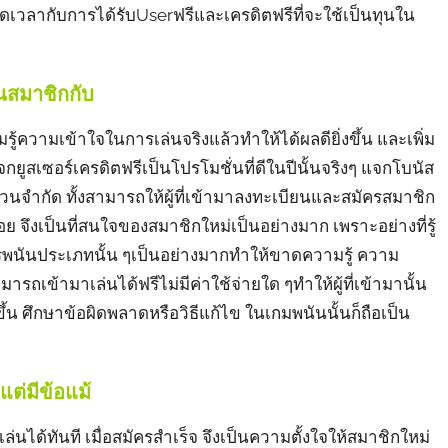
อดเวลากับการได้รับUserฟรีและเครดิตฟรีที่จะใช้เป็นทุนใน
นสมาชิกกับ
้ความเข้าใจในการเล่นจริงแล้วทำให้ได้ผลดียิ่งขึ้น และเพิ่ม
ูสเซอร์เครดิตฟรีเป็นโปรโมชั่นที่ดีในปีนั้นจริงๆ แจกโบนัส
นจำกัด ทั้งสามารถให้ผู้ที่เข้ามาลงทะเบียนและสมัครสมาชิก
ย จึงเป็นที่สนใจของสมาชิกใหม่เป็นอย่างมาก เพราะอย่างที่รู้
บการพนันประเภทนั้น ๆเป็นอย่างมากทำให้ขาดความรู้ ความ
รถเข้ามาเล่นได้ฟรีไม่มีค่าใช้จ่ายใด ๆทำให้ผู้ที่เข้ามานั้น
้น ศึกษาข้อผิดพลาดหรือวิธีแก้ไข ในเกมพนันนั้นก็ถือเป็น
ต่มีข้อแม้
นได้ทันที เมื่อสมัครสำเร็จ จึงเป็นความตั้งใจให้สมาชิกใหม่