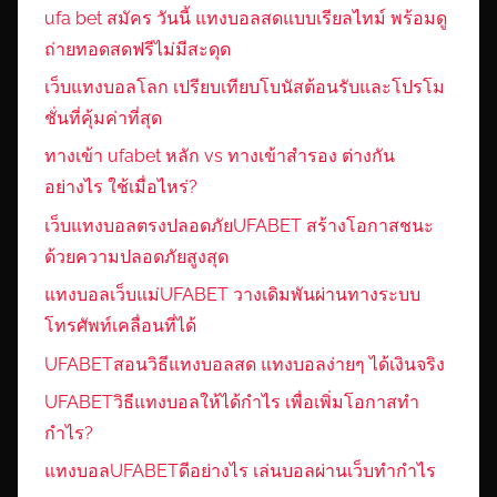
ufa bet สมัคร วันนี้ แทงบอลสดแบบเรียลไทม์ พร้อมดู
ถ่ายทอดสดฟรีไม่มีสะดุด
เว็บแทงบอลโลก เปรียบเทียบโบนัสต้อนรับและโปรโม
ชั่นที่คุ้มค่าที่สุด
ทางเข้า ufabet หลัก vs ทางเข้าสำรอง ต่างกัน
อย่างไร ใช้เมื่อไหร่?
เว็บแทงบอลตรงปลอดภัยUFABET สร้างโอกาสชนะ
ด้วยความปลอดภัยสูงสุด
แทงบอลเว็บแม่UFABET วางเดิมพันผ่านทางระบบ
โทรศัพท์เคลื่อนที่ได้
UFABETสอนวิธีแทงบอลสด แทงบอลง่ายๆ ได้เงินจริง
UFABETวิธีแทงบอลให้ได้กำไร เพื่อเพิ่มโอกาสทำ
กำไร?
แทงบอลUFABETดีอย่างไร เล่นบอลผ่านเว็บทำกำไร