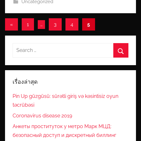
Uncategorized
Posts
Previous
«
1
…
3
4
5
Posts
pagination
Search
for:
Search
เรื่องล่าสุด
Pin Up güzgüsü: sürətli giriş və kəsintisiz oyun
təcrübəsi
Coronavirus disease 2019
Анкеты проституток у метро Марк МЦД:
безопасный доступ и дискретный биллинг