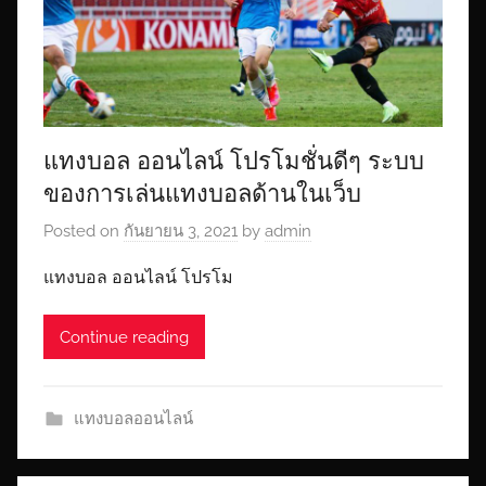
แทงบอล ออนไลน์ โปรโมชั่นดีๆ ระบบ
ของการเล่นแทงบอลด้านในเว็บ
Posted on
กันยายน 3, 2021
by
admin
แทงบอล ออนไลน์ โปรโม
Continue reading
แทงบอลออนไลน์