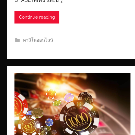
UFABETสเต็ป และมี รู
Continue reading
คาสิโนออนไลน์