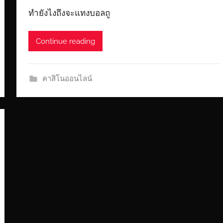
ทำยังไงถึงจะแทงบอลถู
Continue reading
คาสิโนออนไลน์