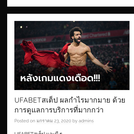
UFABETสเต็ป ผลกำไรมากมาย ด้วย
การดูแลการบริการที่มากกว่า
Posted on
มกราคม 23, 2020
by
admins