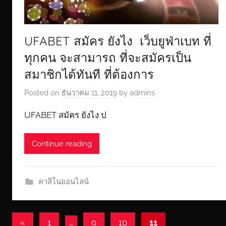
UFABET สมัคร ยังไง ​ เว็บยูฟ่าเบท ที่
ทุกคน จะสามารถ ที่จะสมัครเป็น
สมาชิกได้ทันที ที่ต้องการ
Posted on
ธันวาคม 11, 2019
by
admins
UFABET สมัคร ยังไง ป
Continue reading
คาสิโนออนไลน์
Posts
Previous
«
1
…
9
10
11