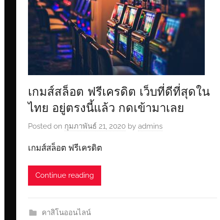
เกมส์สล็อต ฟรีเครดิต เว็บที่ดีที่สุดใน
ไทย อยู่ตรงนี้แล้ว กดเข้ามาเลย
Posted on
กุมภาพันธ์ 21, 2020
by
admins
เกมส์สล็อต ฟรีเครดิต
Continue reading
คาสิโนออนไลน์