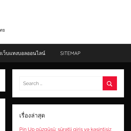
ไทย
รเว็บแทงบอลออนไลน์
SITEMAP
Search
for:
Search
เรื่องล่าสุด
Pin Up güzgüsü: sürətli giriş və kəsintisiz