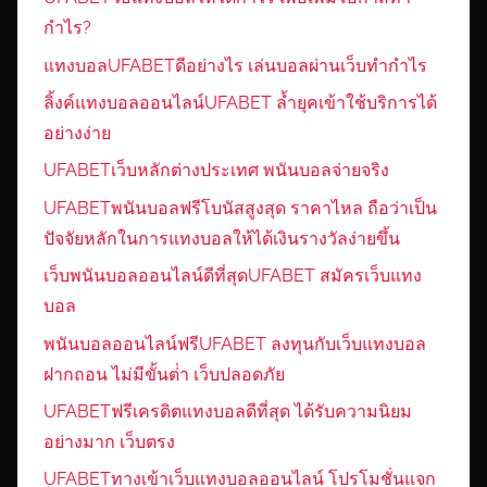
กำไร?
แทงบอลUFABETดีอย่างไร เล่นบอลผ่านเว็บทำกำไร
ลิ้งค์แทงบอลออนไลน์UFABET ล้ำยุคเข้าใช้บริการได้
อย่างง่าย
UFABETเว็บหลักต่างประเทศ พนันบอลจ่ายจริง
UFABETพนันบอลฟรีโบนัสสูงสุด ราคาไหล ถือว่าเป็น
ปัจจัยหลักในการแทงบอลให้ได้เงินรางวัลง่ายขึ้น
เว็บพนันบอลออนไลน์ดีที่สุดUFABET สมัครเว็บแทง
บอล
พนันบอลออนไลน์ฟรีUFABET ลงทุนกับเว็บแทงบอล
ฝากถอน ไม่มีขั้นต่ํา เว็บปลอดภัย
UFABETฟรีเครดิตแทงบอลดีที่สุด ได้รับความนิยม
อย่างมาก เว็บตรง
UFABETทางเข้าเว็บแทงบอลออนไลน์ โปรโมชั่นแจก