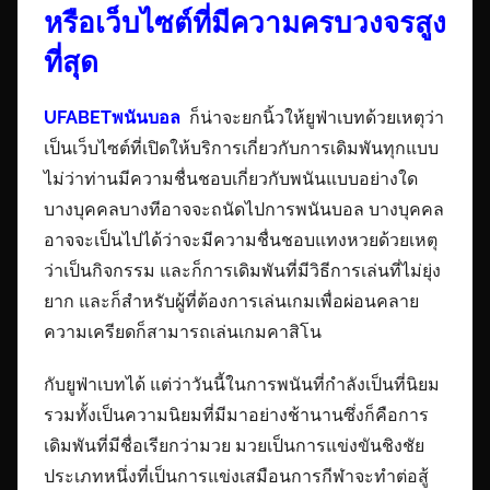
หรือเว็บไซต์ที่มีความครบวงจรสูง
ที่สุด
UFABETพนันบอล
ก็น่าจะยกนิ้วให้ยูฟ่าเบทด้วยเหตุว่า
เป็นเว็บไซต์ที่เปิดให้บริการเกี่ยวกับการเดิมพันทุกแบบ
ไม่ว่าท่านมีความชื่นชอบเกี่ยวกับพนันแบบอย่างใด
บางบุคคลบางทีอาจจะถนัดไปการพนันบอล บางบุคคล
อาจจะเป็นไปได้ว่าจะมีความชื่นชอบแทงหวยด้วยเหตุ
ว่าเป็นกิจกรรม และก็การเดิมพันที่มีวิธีการเล่นที่ไม่ยุ่ง
ยาก และก็สำหรับผู้ที่ต้องการเล่นเกมเพื่อผ่อนคลาย
ความเครียดก็สามารถเล่นเกมคาสิโน
กับยูฟ่าเบทได้ แต่ว่าวันนี้ในการพนันที่กำลังเป็นที่นิยม
รวมทั้งเป็นความนิยมที่มีมาอย่างช้านานซึ่งก็คือการ
เดิมพันที่มีชื่อเรียกว่ามวย มวยเป็นการแข่งขันชิงชัย
ประเภทหนึ่งที่เป็นการแข่งเสมือนการกีฬาจะทำต่อสู้