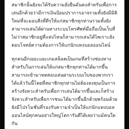
สมาชิกนั้นยังจะได้รับความยั่งยืนมั่นคงสำหรับเพื่อการ
เล่นอีกด้วยว่ามีการเงินป้อมปราการอาจรวมทั้งยังมีมิติ
ใหม่ที่จะมอบสิ่งที่ดีๆให้แก่สมาชิกทุกท่านรวมทั้งยัง
สามารถเล่นได้ผ่านทางระบบโทรศัพท์มือถือเป็นเว็บที่
ไม่ว่าสมาชิกอยู่ที่แห่งไหนก็สามารถเล่นได้ไพเราะยัง
ตอบโจทย์ความต้องการให้แก่นักแทงบอลออนไลน์
ทุกคนอีกเยอะแยะเกมสล็อตเป็นเกมที่สร้างช่องทาง
สำหรับในการเล่นให้แก่สมาชิกทุกท่านได้มากขึ้น
สามารถเข้ามาทดสอบเล่นผ่านระบบเว็บของพวกเรา
ได้แล้ววันนี้โดยที่สมาชิกทุกท่านไม่ต้องลงทุนเป็นการ
สร้างจังหวะสำหรับเพื่อการเล่นได้มากขึ้นและก็สร้าง
จังหวะสำหรับเพื่อการชนะได้มากขึ้นอีกด้วยพร้อมด้วย
ยังมีโปรโมชั่นที่รองรับความจำเป็นให้แก่นักแทงบอล
ออนไลน์ทุกคนอย่างใหญ่โตการันตีได้เลยว่าแม้คนใด
กัน