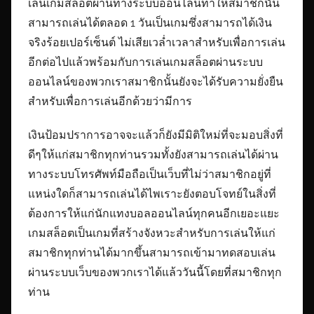
เล่นเกมสล็อตผ่านทางระบบออนไลน์ทำให้สมาชิกนั้น
สามารถเล่นได้ตลอด 1 วันเป็นเกมซึ่งสามารถได้เงิน
จริงร้อยเปอร์เซ็นต์ ไม่เสียเวล่ำเวลาสำหรับเพื่อการเล่น
อีกต่อไปแล้วพร้อมกับการเล่นเกมสล็อตผ่านระบบ
ออนไลน์ของพวกเราสมาชิกนั้นยังจะได้รับความยั่งยืน
สำหรับเพื่อการเล่นอีกด้วยว่ามีการ
เงินป้อมปราการอาจจะแล้วก็ยังมีมิติใหม่ที่จะมอบสิ่งที่
ดีๆให้แก่สมาชิกทุกท่านรวมทั้งยังสามารถเล่นได้ผ่าน
ทางระบบโทรศัพท์มือถือเป็นเว็บที่ไม่ว่าสมาชิกอยู่ที่
แหน่งใดก็สามารถเล่นได้ไพเราะยังตอบโจทย์ในสิ่งที่
ต้องการให้แก่นักแทงบอลออนไลน์ทุกคนอีกเยอะแยะ
เกมสล็อตเป็นเกมที่สร้างจังหวะสำหรับการเล่นให้แก่
สมาชิกทุกท่านได้มากขึ้นสามารถเข้ามาทดสอบเล่น
ผ่านระบบเว็บของพวกเราได้แล้ววันนี้โดยที่สมาชิกทุก
ท่าน