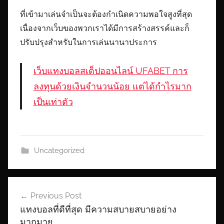
ที่เข้ามาเล่นจำเป็นจะต้องกำเนิดความพอใจสูงที่สุด
เนื่องจากเว็บของพวกเราได้มีการสร้างสรรค์และก็
ปรับปรุงสำหรับในการเล่นนานาประการ
เว็บแทงบอลสเต็ปออนไลน์ UFABET การ
ลงทุนด้วยเงินจำนวนน้อย แต่ได้กำไรมาก
เป็นเท่าตัว
Uncategorized
เมนู
Previous Post
นำทาง
แทงบอลที่ดีที่สุด มีความสบายสบายอย่าง
เรื่อง
มากมาย