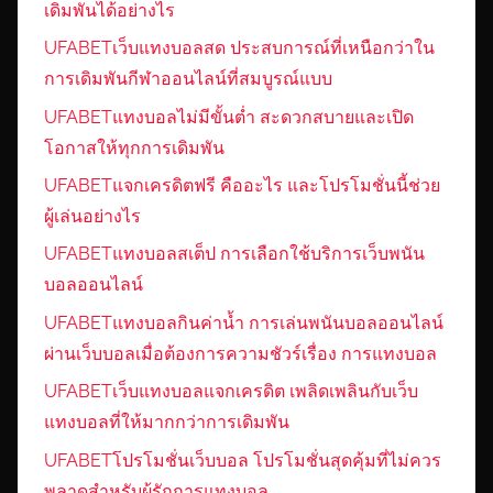
เดิมพันได้อย่างไร
UFABETเว็บแทงบอลสด ประสบการณ์ที่เหนือกว่าใน
การเดิมพันกีฬาออนไลน์ที่สมบูรณ์แบบ
UFABETแทงบอลไม่มีขั้นต่ำ สะดวกสบายและเปิด
โอกาสให้ทุกการเดิมพัน
UFABETแจกเครดิตฟรี คืออะไร และโปรโมชั่นนี้ช่วย
ผู้เล่นอย่างไร
UFABETแทงบอลสเต็ป การเลือกใช้บริการเว็บพนัน
บอลออนไลน์
UFABETแทงบอลกินค่าน้ำ การเล่นพนันบอลออนไลน์
ผ่านเว็บบอลเมื่อต้องการความชัวร์เรื่อง การแทงบอล
UFABETเว็บแทงบอลแจกเครดิต เพลิดเพลินกับเว็บ
แทงบอลที่ให้มากกว่าการเดิมพัน
UFABETโปรโมชั่นเว็บบอล โปรโมชั่นสุดคุ้มที่ไม่ควร
พลาดสำหรับผู้รักการแทงบอล