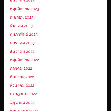
ธันวาคม 2023
พฤศจิกายน 2023
เมษายน 2023
มีนาคม 2023
กุมภาพันธ์ 2023
มกราคม 2023
ธันวาคม 2022
พฤศจิกายน 2022
ตุลาคม 2022
กันยายน 2022
สิงหาคม 2022
กรกฎาคม 2022
มิถุนายน 2022
พฤษภาคม 2022