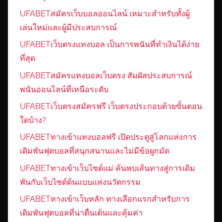
UFABETสมัครเว็บบอลออนไลน์ เหมาะสำหรับทั้งผู้
เล่นใหม่และผู้มีประสบการณ์
UFABETเว็บตรงแทงบอล เป็นการพนันที่ทำเงินได้ง่าย
ที่สุด
UFABETสมัครแทงบอลเว็บตรง สัมผัสประสบการณ์
พนันออนไลน์ที่เหนือระดับ
UFABETเว็บตรงสมัครฟรี เว็บตรงประกอบด้วยขั้นตอน
ใดบ้าง?
UFABETทางเข้าแทงบอลฟรี เปิดประตูสู่โลกแห่งการ
เดิมพันฟุตบอลที่สนุกสนานและไม่มีข้อผูกมัด
UFABETทางเข้าเว็บไซต์แม่ ค้นพบเส้นทางสู่การเดิม
พันกับเว็บไซต์ต้นแบบแห่งนวัตกรรม
UFABETทางเข้าเว็บหลัก ทางเลือกแรกสำหรับการ
เดิมพันฟุตบอลที่น่าตื่นเต้นและคุ้มค่า