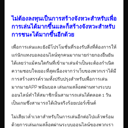
ไม่ต้องลงทุนเป็นการสร้างจังหวะสำหรับเพื่อ
การเล่นได้มากขึ้นและก็สร้างจังหวะสำหรับ
การชนะได้มากขึ้นอีกด้วย
เพื่อการเล่นและยังมีโปรโมชั่นที่รองรับสิ่งที่ต้องการให้
แก่นักแทงบอลออนไลน์ทุกคนมากมายก่ายกองยืนยัน
ได้เลยว่าแม้คนใดกันที่เข้ามาเล่นจำเป็นจะต้องกำเนิด
ความชอบใจเยอะที่สุดเนื่องจากว่าเว็บของพวกเราได้มี
การสร้างสรรค์รวมทั้งปรับปรุงสำหรับเพื่อการเล่น
มากมายAPP พนันบอล เล่นเกมสล็อตผ่านทางระบบ
ออนไลน์ทำให้สมาชิกนั้นสามารถเล่นได้ตลอด 1 วัน
เป็นเกมซึ่งสามารถได้เงินจริงร้อยเปอร์เซ็นต์
ไม่เสียเวล่ำเวลาสำหรับในการเล่นอีกต่อไปแล้วพร้อม
ด้วยการเล่นเกมสล็อตผ่านระบบออนไลน์ของพวกเรา