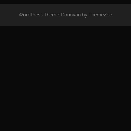
WordPress Theme: Donovan by ThemeZee.