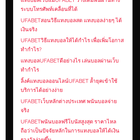
ระบบโทรศัพท์เคลื่อนที่ได้
UFABETสอนวิธีแทงบอลสด แทงบอลง่ายๆ ได้
เงินจริง
UFABETวิธีแทงบอลให้ได้กำไร เพื่อเพิ่มโอกาส
ทำกำไร?
แทงบอลUFABETดีอย่างไร เล่นบอลผ่านเว็บ
ทำกำไร
ลิ้งค์แทงบอลออนไลน์UFABET ล้ำยุคเข้าใช้
บริการได้อย่างง่าย
UFABETเว็บหลักต่างประเทศ พนันบอลจ่าย
จริง
UFABETพนันบอลฟรีโบนัสสูงสุด ราคาไหล
ถือว่าเป็นปัจจัยหลักในการแทงบอลให้ได้เงิน
รางวัลง่ายขึ้น