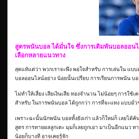
สูตรพนันบอล ได้มั่นใจ ซึ่งการเดิมพันบอลออ
เลือกหลายแนวทาง
สุดแท้แต่ว่า พวกเราจะพึง พอใจสำหรับ การเล่นใน แบบอย
บอลออนไลน์อย่าง น้อยนั้นเปรียบ การเรียนการพนัน บอลออ
ไม่ทำให้เสี่ยง เสียเงินเสีย ทองจำนวน ไม่น้อยๆ การใช้เ
สำหรับ ในการพนันบอล ได้ถูกกว่า การที่จะแทง แบบมั่ว
เพราะฉะนั้นนักพนัน บอลทั้งยังเก่า แล้วก็ใหม่ก็ เลยได้ค
สูตร การทายผลลูกเตะ มุมก็เลยถูกเอา มาเป็นอีกแนว ทา
น้อยก็บางที อาจเคยรู้จัก