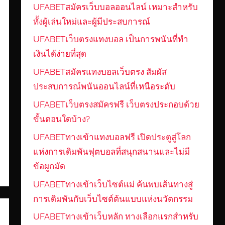
UFABETสมัครเว็บบอลออนไลน์ เหมาะสำหรับ
ทั้งผู้เล่นใหม่และผู้มีประสบการณ์
UFABETเว็บตรงแทงบอล เป็นการพนันที่ทำ
เงินได้ง่ายที่สุด
UFABETสมัครแทงบอลเว็บตรง สัมผัส
ประสบการณ์พนันออนไลน์ที่เหนือระดับ
UFABETเว็บตรงสมัครฟรี เว็บตรงประกอบด้วย
ขั้นตอนใดบ้าง?
UFABETทางเข้าแทงบอลฟรี เปิดประตูสู่โลก
แห่งการเดิมพันฟุตบอลที่สนุกสนานและไม่มี
ข้อผูกมัด
UFABETทางเข้าเว็บไซต์แม่ ค้นพบเส้นทางสู่
การเดิมพันกับเว็บไซต์ต้นแบบแห่งนวัตกรรม
UFABETทางเข้าเว็บหลัก ทางเลือกแรกสำหรับ