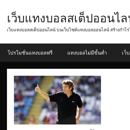
Skip
to
เว็บแทงบอลสเต็ปออนไลน
content
เว็บแทงบอลสเต็ปออนไลน์ บนเว็บไซต์แทงบอลออนไลน์ สร้างกำไรได
โปรโมชั่นแทงบอลฟรี
แทงบอลไม่มีขั้นต่ำ
เว็