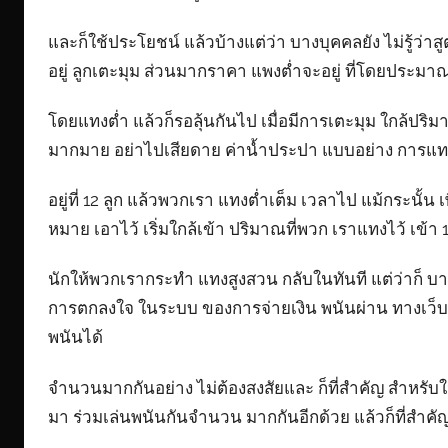
และก็ใช้ประโยชน์ แล้วบ้างแต่ว่า บางบุคคลยัง ไม่รู้ว่าส
อยู่ ลูกเตะมุม ส่วนมากราคา แพงต่ำจะอยู่ ที่โดยประมาณ
โดยแทงต่ำ แล้วก็รอลุ้นกันไป เมื่อมีการเตะมุม ใกล้ปริ
มากมาย อย่าไปเสียดาย ค่าน้ำประปา แบบอย่าง การแทงล
อยู่ที่ 12 ลูก แล้วพวกเรา แทงต่ำเต็ม เวลาไป แม้กระนั้น เ
หมาย เอาไว้ เริ่มใกล้เข้า ปริมาณที่พวก เราแทงไว้ เข้า 1
นักให้พวกเรากระทำ แทงสูงสวน กลับในทันที แต่ว่าก็ บาง
การตกลงใจ ในระบบ ของการจ่ายเงิน พนันผ่าน ทางเว็บนี
พนันได้
จำนวนมากกันอย่าง ไม่ต้องสงสัยและ ก็ที่สำคัญ สำหรับใน
มา ร่วมเล่นพนันกันจำนวน มากกันอีกด้วย แล้วก็ที่สำคั