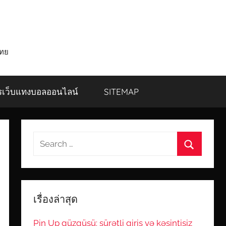
ไทย
รเว็บแทงบอลออนไลน์
SITEMAP
Search
for:
Search
เรื่องล่าสุด
Pin Up güzgüsü: sürətli giriş və kəsintisiz