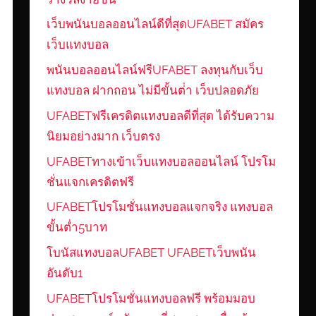
เว็บพนันบอลออนไลน์ดีที่สุดUFABET สมัคร
เว็บแทงบอล
พนันบอลออนไลน์ฟรีUFABET ลงทุนกับเว็บ
แทงบอล ฝากถอน ไม่มีขั้นต่ํา เว็บปลอดภัย
UFABETฟรีเครดิตแทงบอลดีที่สุด ได้รับความ
นิยมอย่างมาก เว็บตรง
UFABETทางเข้าเว็บแทงบอลออนไลน์ โปรโม
ชั่นแจกเครดิตฟรี
UFABETโปรโมชั่นแทงบอลแจกจริง แทงบอล
ขั้นต่ำ5บาท
โบนัสแทงบอลUFABET UFABETเว็บพนัน
อันดับ1
UFABETโปรโมชั่นแทงบอลฟรี พร้อมมอบ