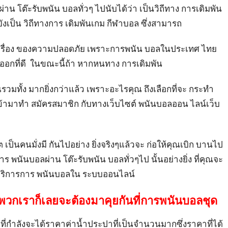
 โต๊ะรับพนัน บอลทั่วๆ ไปนับได้ว่า เป็นวิถีทาง การเดิมพัน
้งยังเป็น วิถีทางการ เดิมพันเกม กีฬาบอล ซึ่งสามารถ
 ในเรื่อง ของความปลอดภัย เพราะการพนัน บอลในประเทศ ไทย
ทางออกที่ดี ในขณะนี้ถ้า หากหนทาง การเดิมพัน
มทั้ง มากยิ่งกว่าแล้ว เพราะอะไรคุณ ถึงเลือกที่จะ กระทำ
บเข้ามาทำ สมัครสมาชิก กับทางเว็บไซต์ พนันบอลออน ไลน์เว็บ
ต เป็นคนมั่งมี กันไปอย่าง ยิ่งจริงๆแล้วจะ ก่อให้คุณเบิก บานไป
ร พนันบอลผ่าน โต๊ะรับพนัน บอลทั่วๆไป นั้นอย่างยิ่ง ที่คุณจะ
ช้บริการการ พนันบอลใน ระบบออนไลน์
้ พวกเราก็เลยจะต้องมาคุยกันที่การพนันบอลชุด
กที่กำลังจะได้ราคาค่าน้ำประปาที่เป็นจำนวนมากซึ่งราคาที่ได้