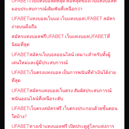
UFABETเว็บแทงบอลดีที่สุด คือที่สุดของเว็บแทงบอลที่
มอบประสบการณ์เดิมพันที่เหนือกว่า
UFABETแทงบอลเว็บแม่ เว็บแทงบอลUFABET สมัคร
ง่ายบนมือถือ
สมัครแทงบอลฟรีUFABET เว็บแทงบอลUFABETที่
นิยมที่สุด
UFABETสมัครเว็บบอลออนไลน์ เหมาะสำหรับทั้งผู้
เล่นใหม่และผู้มีประสบการณ์
UFABETเว็บตรงแทงบอล เป็นการพนันที่ทำเงินได้ง่าย
ที่สุด
UFABETสมัครแทงบอลเว็บตรง สัมผัสประสบการณ์
พนันออนไลน์ที่เหนือระดับ
UFABETเว็บตรงสมัครฟรี เว็บตรงประกอบด้วยขั้นตอน
ใดบ้าง?
UFABETทางเข้าแทงบอลฟรี เปิดประตูสู่โลกแห่งการ