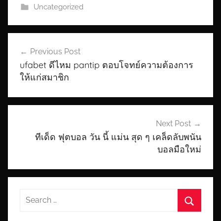
Uncategorized
เมนู
Previous Post
นำทาง
ufabet ดีไหม pantip ตอบโจทย์ความต้องการ
เรื่อง
ให้แก่สมาชิก
Next Post
ทีเด็ด ฟุตบอล วัน นี้ แม่น สุด ๆ เคล็ดลับพนัน
บอลมือใหม่
Search
for:
Search