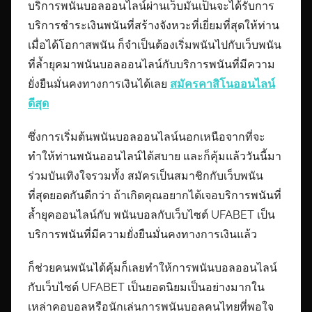
บริการพนันบอลออนไลน์ผ่านเว็บมันเป็นจะได้รับการ
บริการชำระเงินพนันที่สร้างจังหวะที่เยี่ยมที่สุดให้ท่าน
เมื่อได้โอกาสพนัน ก็จำเป็นต้องเริ่มพนันไปกับเว็บพนัน
ที่ล้ำยุคมาพนันบอลออนไลน์กับบริการพนันที่มีความ
ยั่งยืนมั่นคงทางการเงินได้เลย
สมัครคาสิโนออนไลน์
ดีสุด
ซึ่งการเริ่มต้นพนันบอลออนไลน์นอกเหนือจากที่จะ
ทำให้ท่านพนันออนไลน์ได้สบาย และก็คุ้มแล้ววันนี้มา
ร่วมบันเทิงใจรวมทั้ง สมัครเป็นสมาชิกกับเว็บพนัน
ที่สุดยอดกันดีกว่า ถ้าเกิดคุณอยากได้เจอบริการพนันที่
ล้ำยุคออนไลน์กับ พนันบอลกับเว็บไซต์ UFABET เป็น
บริการพนันที่มีความยั่งยืนมั่นคงทางการเงินแล้ว
ก็ช่วยคนพนันได้คุ้มก็เลยทำให้การพนันบอลออนไลน์
กับเว็บไซต์ UFABET เป็นยอดนิยมเป็นอย่างมากใน
เหล่าคอบอลหรือนักเล่นการพนันบอลคนไทยที่พอใจ