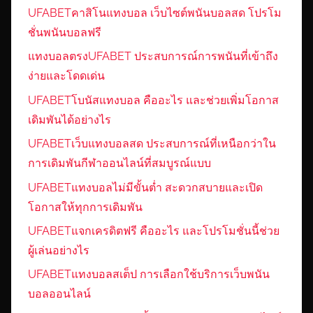
UFABETคาสิโนแทงบอล เว็บไซต์พนันบอลสด โปรโม
ชั่นพนันบอลฟรี
แทงบอลตรงUFABET ประสบการณ์การพนันที่เข้าถึง
ง่ายและโดดเด่น
UFABETโบนัสแทงบอล คืออะไร และช่วยเพิ่มโอกาส
เดิมพันได้อย่างไร
UFABETเว็บแทงบอลสด ประสบการณ์ที่เหนือกว่าใน
การเดิมพันกีฬาออนไลน์ที่สมบูรณ์แบบ
UFABETแทงบอลไม่มีขั้นต่ำ สะดวกสบายและเปิด
โอกาสให้ทุกการเดิมพัน
UFABETแจกเครดิตฟรี คืออะไร และโปรโมชั่นนี้ช่วย
ผู้เล่นอย่างไร
UFABETแทงบอลสเต็ป การเลือกใช้บริการเว็บพนัน
บอลออนไลน์