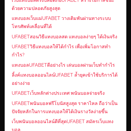
เว็บแทงบอลตรงปลอดภัยUFABET สร้างโอกาสชนะ
ด้วยความปลอดภัยสูงสุด
แทงบอลเว็บแม่UFABET วางเดิมพันผ่านทางระบบ
โทรศัพท์เคลื่อนที่ได้
UFABETสอนวิธีแทงบอลสด แทงบอลง่ายๆ ได้เงินจริง
UFABETวิธีแทงบอลให้ได้กำไร เพื่อเพิ่มโอกาสทำ
กำไร?
แทงบอลUFABETดีอย่างไร เล่นบอลผ่านเว็บทำกำไร
ลิ้งค์แทงบอลออนไลน์UFABET ล้ำยุคเข้าใช้บริการได้
อย่างง่าย
UFABETเว็บหลักต่างประเทศ พนันบอลจ่ายจริง
UFABETพนันบอลฟรีโบนัสสูงสุด ราคาไหล ถือว่าเป็น
ปัจจัยหลักในการแทงบอลให้ได้เงินรางวัลง่ายขึ้น
เว็บพนันบอลออนไลน์ดีที่สุดUFABET สมัครเว็บแทง
บอล