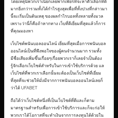
โดยเหตุนี้พวกเราเนี่ยก็เลยพากเพียรที่จะหาตัวเลือกที่ดี
มากยิ่งกว่ารวมทั้งได้กำไรสูงสุดเพื่อที่ทั้งปวงที่กล่าวมา
นี้จะเริ่มเป็นต้นเหตุ ของผลกำไรบอลทั้งหลายทั้งมวล
เพราะว่านี่ก็คือถ้าหากทาง เว็บที่ดีเยี่ยมที่สุดแล้วก็การ
ที่คุณมองหา
เว็บไซต์พนันบอลออนไลน์ เยี่ยมที่สุดเมื่อการพนันบอล
ออนไลน์เป็นที่พึงพอใจของผู้คนจำนวนมาก รวมทั้ง
มีชื่อเสียงเพิ่มขึ้นเรื่อยๆเรื่อยพวกเราก็เลยจำเป็นต้อง
รู้จักเลือกเว็บไซต์สำหรับในการเข้าใช้บริการด้วย แล
เว็บไซต์ที่พวกเราเลือกนั้นจะต้องเป็นเว็บไซต์ที่เยี่ยม
ที่สุดที่จะช่วยให้มั่งมีจากการพนันบอลออนไลน์เลยก็
ว่าได้ UFABET
ถือได้ว่าเว็บไซต์หนึ่งที่เป็นเว็บไซต์ที่ดีและก็ตาม
มาตรฐานสำหรับเพื่อการเข้าใช้บริการและก็จะก่อให้
พวกเราได้โอกาสที่จะทำเงินจากการลงทุนได้ด้วยใน