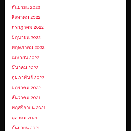
กันยายน 2022
สิงหาคม 2022
กรกฎาคม 2022
มิถุนายน 2022
พฤษภาคม 2022
เมษายน 2022
มีนาคม 2022
กุมภาพันธ์ 2022
มกราคม 2022
ธันวาคม 2021
พฤศจิกายน 2021
ตุลาคม 2021
กันยายน 2021