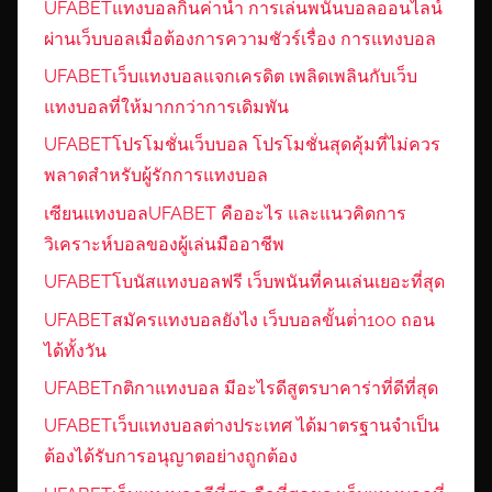
UFABETแทงบอลกินค่าน้ำ การเล่นพนันบอลออนไลน์
ผ่านเว็บบอลเมื่อต้องการความชัวร์เรื่อง การแทงบอล
UFABETเว็บแทงบอลแจกเครดิต เพลิดเพลินกับเว็บ
แทงบอลที่ให้มากกว่าการเดิมพัน
UFABETโปรโมชั่นเว็บบอล โปรโมชั่นสุดคุ้มที่ไม่ควร
พลาดสำหรับผู้รักการแทงบอล
เซียนแทงบอลUFABET คืออะไร และแนวคิดการ
วิเคราะห์บอลของผู้เล่นมืออาชีพ
UFABETโบนัสแทงบอลฟรี เว็บพนันที่คนเล่นเยอะที่สุด
UFABETสมัครแทงบอลยังไง เว็บบอลขั้นต่ํา100 ถอน
ได้ทั้งวัน
UFABETกติกาแทงบอล มีอะไรดีสูตรบาคาร่าที่ดีที่สุด
UFABETเว็บแทงบอลต่างประเทศ ได้มาตรฐานจำเป็น
ต้องได้รับการอนุญาตอย่างถูกต้อง