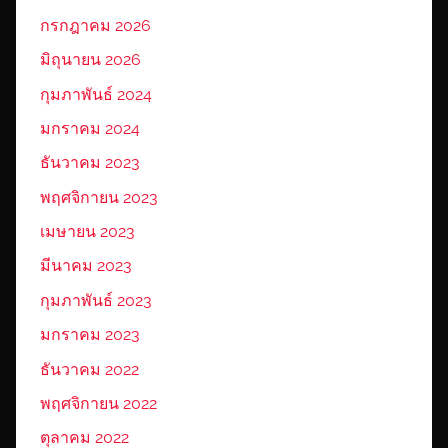
กรกฎาคม 2026
มิถุนายน 2026
กุมภาพันธ์ 2024
มกราคม 2024
ธันวาคม 2023
พฤศจิกายน 2023
เมษายน 2023
มีนาคม 2023
กุมภาพันธ์ 2023
มกราคม 2023
ธันวาคม 2022
พฤศจิกายน 2022
ตุลาคม 2022