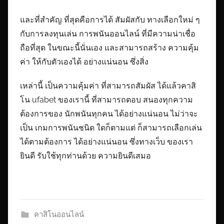
และที่สำคัญ ที่สุดคือการได้ สัมผัสกับ ทางเลือกใหม่ ๆ
กับการลงทุนเล่น การพนันออนไลน์ ที่มีความน่าเชื่อ
ถือที่สุด ในขณะนี้นั่นเอง และสามารถสร้าง ความคุ้ม
ค่า ให้กับตัวเองได้ อย่างแน่นอน
ซึ่งสิ่ง
เหล่านี้ เป็นความคุ้มค่า ที่สามารถสัมผัส ได้แล้วคาสิ
โน ufabet ของเรานี้ ที่สามารถตอบ สนองทุกความ
ต้องการของ นักพนันทุกคน ได้อย่างแน่นอน ไม่ว่าจะ
เป็น เกมการพนันชนิด ใดก็ตามแต่ ก็สามารถเลือกเล่น
ได้ตามต้องการ ได้อย่างแน่นอน ซึ่งทางเว็บ ของเรา
ยินดี รับใช้ทุกท่านด้วย ความยินดีเสมอ
คาสิโนออนไลน์