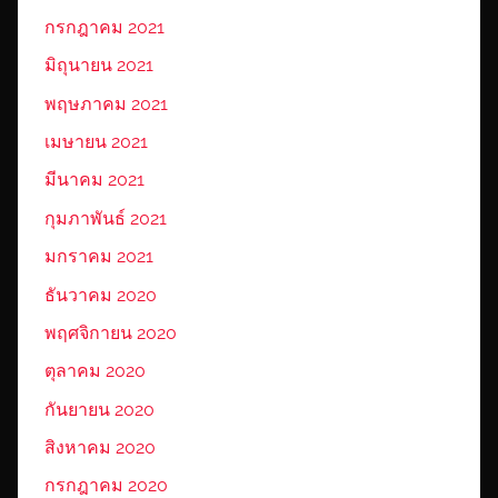
กรกฎาคม 2021
มิถุนายน 2021
พฤษภาคม 2021
เมษายน 2021
มีนาคม 2021
กุมภาพันธ์ 2021
มกราคม 2021
ธันวาคม 2020
พฤศจิกายน 2020
ตุลาคม 2020
กันยายน 2020
สิงหาคม 2020
กรกฎาคม 2020