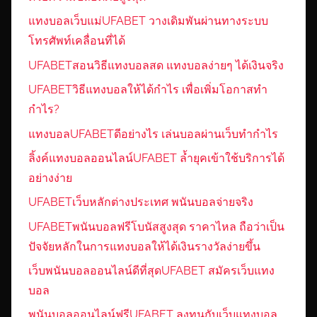
แทงบอลเว็บแม่UFABET วางเดิมพันผ่านทางระบบ
โทรศัพท์เคลื่อนที่ได้
UFABETสอนวิธีแทงบอลสด แทงบอลง่ายๆ ได้เงินจริง
UFABETวิธีแทงบอลให้ได้กำไร เพื่อเพิ่มโอกาสทำ
กำไร?
แทงบอลUFABETดีอย่างไร เล่นบอลผ่านเว็บทำกำไร
ลิ้งค์แทงบอลออนไลน์UFABET ล้ำยุคเข้าใช้บริการได้
อย่างง่าย
UFABETเว็บหลักต่างประเทศ พนันบอลจ่ายจริง
UFABETพนันบอลฟรีโบนัสสูงสุด ราคาไหล ถือว่าเป็น
ปัจจัยหลักในการแทงบอลให้ได้เงินรางวัลง่ายขึ้น
เว็บพนันบอลออนไลน์ดีที่สุดUFABET สมัครเว็บแทง
บอล
พนันบอลออนไลน์ฟรีUFABET ลงทุนกับเว็บแทงบอล