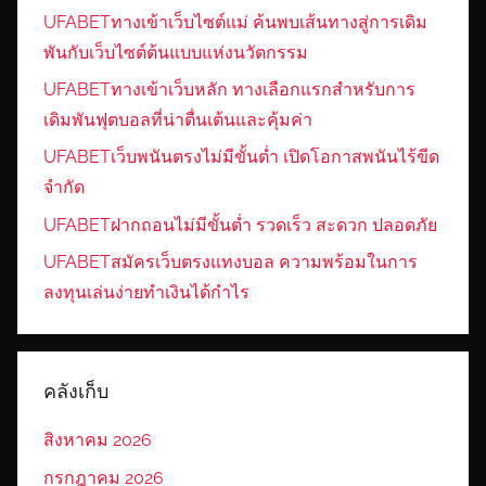
UFABETทางเข้าเว็บไซต์แม่ ค้นพบเส้นทางสู่การเดิม
พันกับเว็บไซต์ต้นแบบแห่งนวัตกรรม
UFABETทางเข้าเว็บหลัก ทางเลือกแรกสำหรับการ
เดิมพันฟุตบอลที่น่าตื่นเต้นและคุ้มค่า
UFABETเว็บพนันตรงไม่มีขั้นต่ำ เปิดโอกาสพนันไร้ขีด
จำกัด
UFABETฝากถอนไม่มีขั้นต่ำ รวดเร็ว สะดวก ปลอดภัย
UFABETสมัครเว็บตรงแทงบอล ความพร้อมในการ
ลงทุนเล่นง่ายทำเงินได้กำไร
คลังเก็บ
สิงหาคม 2026
กรกฎาคม 2026