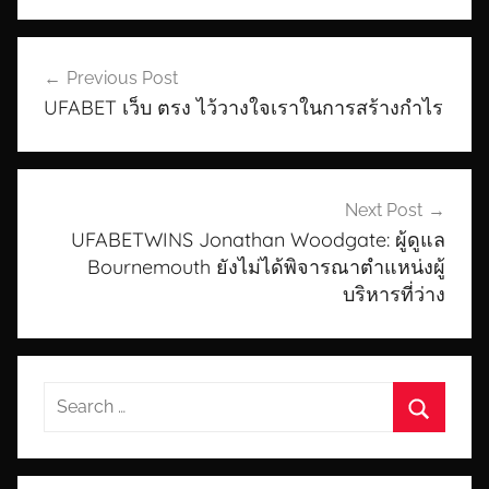
เมนู
Previous Post
นำทาง
UFABET เว็บ ตรง ไว้วางใจเราในการสร้างกำไร
เรื่อง
Next Post
UFABETWINS Jonathan Woodgate: ผู้ดูแล
Bournemouth ยังไม่ได้พิจารณาตำแหน่งผู้
บริหารที่ว่าง
Search
for:
Search