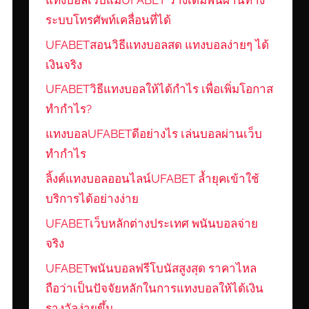
ระบบโทรศัพท์เคลื่อนที่ได้
UFABETสอนวิธีแทงบอลสด แทงบอลง่ายๆ ได้
เงินจริง
UFABETวิธีแทงบอลให้ได้กำไร เพื่อเพิ่มโอกาส
ทำกำไร?
แทงบอลUFABETดีอย่างไร เล่นบอลผ่านเว็บ
ทำกำไร
ลิ้งค์แทงบอลออนไลน์UFABET ล้ำยุคเข้าใช้
บริการได้อย่างง่าย
UFABETเว็บหลักต่างประเทศ พนันบอลจ่าย
จริง
UFABETพนันบอลฟรีโบนัสสูงสุด ราคาไหล
ถือว่าเป็นปัจจัยหลักในการแทงบอลให้ได้เงิน
รางวัลง่ายขึ้น