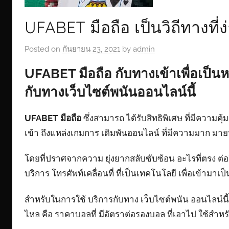
UFABET มือถือ เป็นวิถีทางที่ง
Posted on
กันยายน 23, 2021
by
admin
UFABET มือถือ กับทางเข้าเพื่อเป็น
กับทางเว็บไซต์พนันออนไลน์นี้
UFABET มือถือ
ซึ่งสามารถ ได้รับสิทธิพิเศษ ที่มีความค
เข้า ถึงแหล่งเกมการ เดิมพันออนไลน์ ที่มีความมาก มา
โดยที่ปราศจากความ ยุ่งยากสลับซับซ้อน อะไรที่ตรง ต่อสิ
บริการ โทรศัพท์เคลื่อนที่ ที่เป็นเทคโนโลยี เพื่อเข้ามาเ
สำหรับในการใช้ บริการกับทาง เว็บไซต์พนัน ออนไลน์นี้ท
ไหล คือ ราคาบอลที่ มีอัตราต่อรองบอล ที่เอาไป ใช้สำหรั