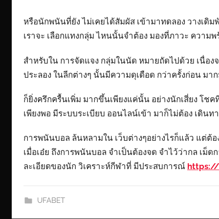
หรือนักพนันที่ยัง ไม่เคยได้สัมผัส เข้ามาทดลอง วางเดิมพ
เราจะ เลือกแทงกลุ่ม ไหนนั้นจำต้อง มองที่ภาวะ ความพร
สำหรับใน การจัดแจง กลุ่มในนัด หมายถัดไปด้วย เนื่อง
ประลอง ในลีกต่างๆ นั้นมีความดุเดือด กว่าครั้งก่อน ม
ก็ยิ่งครึกครื้นเพิ่ม มากขึ้นเพียงแค่นั้น อย่างนักเสี่ยง
เพียงพอ มีระบบระเบียบ ออนไลน์เข้า มาก็ไม่ต้อง เดินท
การพนันบอล ล้นหลามใน เว็บต่างๆอย่างไรก็แล้ว แต่ต้องร
เมื่อเอ๋ย ถึงการพนันบอล จำเป็นต้องจด จำไว้ว่ากล เม็ด
ละเอียดของนัก วิเคราะห์กีฬาที่ มีประสบการณ์
https:
UFABET