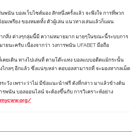
ันพนัน บอลเว็บไซต์มอง สักหนึ่งครั้งแล้ว จะพึงใจ การที่พวก
้อมเพรียง ของหมดทั้ง ตัวผู้เล่น แนวทางเล่นแล้วก็แผน
จากสิ่ง ต่างๆกลุ่มนี้มี ความหมายมาก มายๆในขณะนี้ระบบการ
ากมายนะครับ เนื่องจากว่า วงการพนัน UFABET มือถือ
 โชคที่เคยเดิน ทางไปเล่นที่ ตามโต๊ะแทง บอลแบบอดีตแม้กระนั้น
างไกลๆ อีกแล้ว ซึ่งแน่ๆเหล่า คอบอลสามารถที่ จะมองหากลเม็ด
ะวัง เพราะว่าไม่ มีข้อแนะนำฟรี ดังที่กล่าว มาแล้วข้างต้น
การพนัน บอลออนไลน์ จะต้องขึ้นกับ การวิเคราะห์อย่าง
//mycww.org/