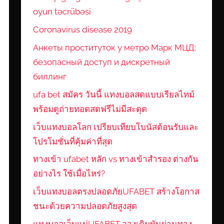
oyun təcrübəsi
Coronavirus disease 2019
Анкеты проституток у метро Марк МЦД:
безопасный доступ и дискретный
биллинг
ufa bet สมัคร วันนี้ แทงบอลสดแบบเรียลไทม์
พร้อมดูถ่ายทอดสดฟรีไม่มีสะดุด
เว็บแทงบอลโลก เปรียบเทียบโบนัสต้อนรับและ
โปรโมชั่นที่คุ้มค่าที่สุด
ทางเข้า ufabet หลัก vs ทางเข้าสำรอง ต่างกัน
อย่างไร ใช้เมื่อไหร่?
เว็บแทงบอลตรงปลอดภัยUFABET สร้างโอกาส
ชนะด้วยความปลอดภัยสูงสุด
แทงบอลเว็บแม่UFABET วางเดิมพันผ่านทาง