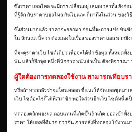
ซึ่งราคาบอลไหล จะมีการเปลี่ยนอยู่ เสมอเวลาทั้ง ยังก่อ
ที่รู้จัก กับราคาบอลไหล กันไปและ ก็มาถึงในส่วน ของว
ซึ่งส่วนมากแล้ว ราคาจะออกมา ก่อนที่จะการแข่ง ขันชิง
ใน ลักษณะนี้ควร ต้องมองในเรื่อง ของราคาบอล มากยิ่งกว
ที่จะดูราคาเว็บ ไซต์เดียว เพื่อจะได้นำข้อมูล ทั้งหมด
พัน แล้วก็อีกจุด หนึ่งที่นักการ พนันจำเป็น ต้องพิจารณ
ผู้ใดต้องการทดลองใช้งาน สามารถเทียบรา
หรือถ้าหากกลัวว่าจะโดนหลอก ชี้แนะให้จัดบอลชุดมาเลย 5 
เว็บ ไซต์อะไรก็ได้ที่สมาชิก พอใจส่วนอีกเว็บ ไซต์หนึ
ทดลองคลิกมองผล ตอบแทนที่เกิดขึ้นถ้าเกิด บอลเข้าทั้งปว
ราคา ให้บอลที่ดีมาก กว่ากัน ภายหลังที่ทดลอง ใช้งา