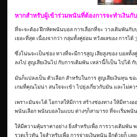
หากสำหรับผู้เข้าร่วมพนันที่ต้องการจะทำเงิน
ที่จะจะต้อง ฝึกหัดพนันบอล การเลือกที่จะ วางเดิมพันกับบอ
เยอะที่สุด เนื่องจากว่า กลุ่มทั้งคู่ย่อม หวังผลของ การได้ 
ซึ่งโน่นจะเป็นช่อง ทางที่จะมีการสูญ เสียสูงของ บอลทั้งคู่
ลงไป สูญเสียเงินไป กับการเดิมพัน เหล่านี้ก็เป็น ไปได้ กับส
มันก็แปลงเป็น ตัวเลือก สำหรับในการ สูญเสียเงินทุน ข
เกมที่คุณไม่น่า สนใจจะเข้า ไปยุ่งเกี่ยวกับมัน และไม่ค
เพราะมันจะได้ โอกาสให้มีการ สร้างช่องทาง ให้มีทางออ
พนันเลือก พนันบอลในแบบ ต่างๆก็สามารถ ที่จะเริ่มพนัน แ
ให้มีความคุ้มราคาอย่าง ยิ่งสำหรับเพื่อ การวางเดิมพัน 
รวดเร็วทัน ใจสำหรับเพื่อ การจ่ายเงินพนัน อีกด้วยก็ เลย