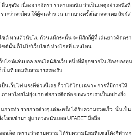
ื่นๆจริง เนื่องจากอัตรา ราคาบอลนับ ว่าเป็นเหตุอย่างหนึ่งที่
เพราะว่าจะมีผล ให้ผู้คนจำนวน มากบางครั้งก็อาจจะเคย สัมผัส
มาแล้วนับไม่ ถ้วนแม้กระนั้น จะมีสักกี่ผู้ที่ เล่นยาวติดตรา
ต์นั้น ก็ไม่ใช่เว็บไซต์ ห่างไกลที่ แห่งไหน
็บไซต์เล่นบอล ออนไลน์สักเว็บ หนึ่งที่มีจุดขายในเรื่องของทุน
ก็เป็นที่ ยอมรับสามารถรองรับ
ป็นเว็บไฟ แรงที่ช่วงนี้เลย ก็ว่าได้โดยเฉพาะ การที่มีการให้
 ภาษาไทยไม่ยุ่งยาก ต่อการติดต่อ ของพวกเราเป็นอย่างยิ่ง
นการทำ รายการต่างๆแต่ละครั้ง ได้รับความรวดเร็ว นั้นเป็น
ทั้งโลกเข้ามา สู่แวดวงพนันบอล UFABET มือถือ
กับดอกเห็ด เพราะว่าตามความ ได้รับความนิยมที่แซงโค้งกีฬาทุก