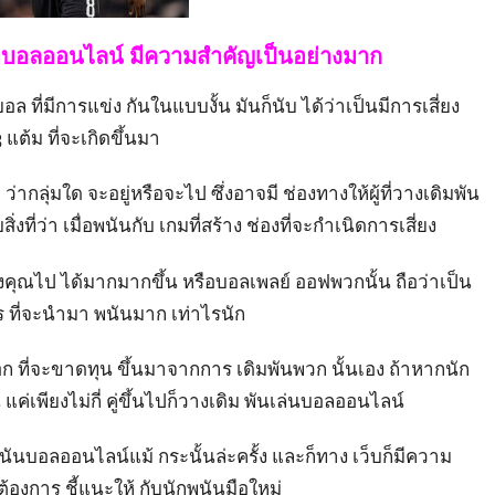
กับบอลออนไลน์ มีความสำคัญเป็นอย่างมาก
ล ที่มีการแข่ง กันในแบบงั้น มันก็นับ ได้ว่าเป็นมีการเสี่ยง
3 แต้ม ที่จะเกิดขึ้นมา
 ว่ากลุ่มใด จะอยู่หรือจะไป ซึ่งอาจมี ช่องทางให้ผู้ที่วางเดิมพัน
ิ่งที่ว่า เมื่อพนันกับ เกมที่สร้าง ช่องที่จะกำเนิดการเสี่ยง
องคุณไป ได้มากมากขึ้น หรือบอลเพลย์ ออฟพวกนั้น ถือว่าเป็น
วร ที่จะนำมา พนันมาก เท่าไรนัก
ก ที่จะขาดทุน ขึ้นมาจากการ เดิมพันพวก นั้นเอง ถ้าหากนัก
ค่เพียงไม่กี่ คู่ขึ้นไปก็วางเดิม พันเล่นบอลออนไลน์
พนันบอลออนไลน์แม้ กระนั้นล่ะครั้ง และก็ทาง เว็บก็มีความ
ต้องการ ชี้แนะให้ กับนักพนันมือใหม่