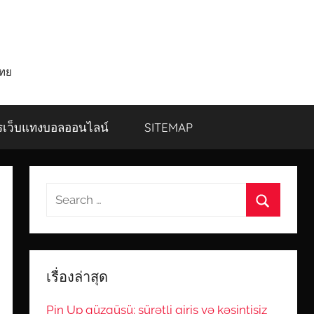
ไทย
รเว็บแทงบอลออนไลน์
SITEMAP
Search
for:
Search
เรื่องล่าสุด
Pin Up güzgüsü: sürətli giriş və kəsintisiz