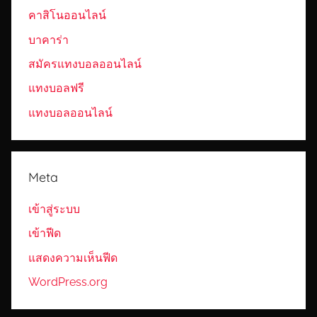
คาสิโนออนไลน์
บาคาร่า
สมัครแทงบอลออนไลน์
แทงบอลฟรี
แทงบอลออนไลน์
Meta
เข้าสู่ระบบ
เข้าฟีด
แสดงความเห็นฟีด
WordPress.org