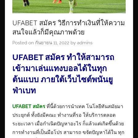
UFABET สมัคร วิธีการทำเงินที่ให้ความ
สนใจแล้วก็มีคุณภาพด้วย
Posted on
กันยายน 11, 2022
by
admins
UFABET สมัคร ทำให้สามารถ
เข้ามาเล่นแทงบอลได้ในทุก
ต้นแบบ ภายใต้เว็บไซต์พนันยู
ฟ่าเบท
UFABET สมัคร
ที่นี้ด้วยการนำเทค โนโลยีทันสมัยมา
ประยุกต์ ทั้งยังมีคณะ ทำงานที่รอ ให้บริการตลอด
ระยะเวลา เมื่อกำเนิดปัญหาอะไร ก็แล้วแต่เกิดขึ้นด้วย
การทำงานที่เป็นมือโปร สามารถ ขจัดปัญหาได้ใน ทุก