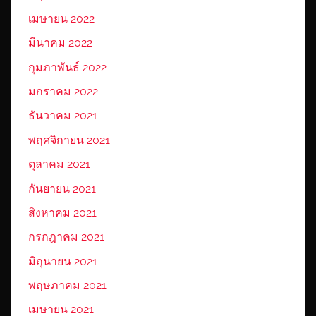
เมษายน 2022
มีนาคม 2022
กุมภาพันธ์ 2022
มกราคม 2022
ธันวาคม 2021
พฤศจิกายน 2021
ตุลาคม 2021
กันยายน 2021
สิงหาคม 2021
กรกฎาคม 2021
มิถุนายน 2021
พฤษภาคม 2021
เมษายน 2021