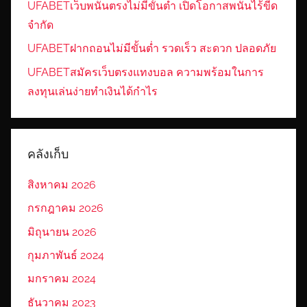
UFABETเว็บพนันตรงไม่มีขั้นต่ำ เปิดโอกาสพนันไร้ขีด
จำกัด
UFABETฝากถอนไม่มีขั้นต่ำ รวดเร็ว สะดวก ปลอดภัย
UFABETสมัครเว็บตรงแทงบอล ความพร้อมในการ
ลงทุนเล่นง่ายทำเงินได้กำไร
คลังเก็บ
สิงหาคม 2026
กรกฎาคม 2026
มิถุนายน 2026
กุมภาพันธ์ 2024
มกราคม 2024
ธันวาคม 2023