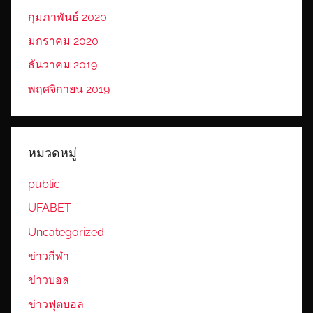
กุมภาพันธ์ 2020
มกราคม 2020
ธันวาคม 2019
พฤศจิกายน 2019
หมวดหมู่
public
UFABET
Uncategorized
ข่าวกีฬา
ข่าวบอล
ข่าวฟุตบอล