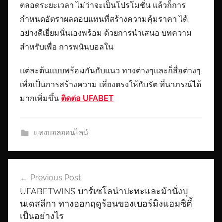
ตลอดระยะเวลา ไม่ว่าจะเป็นโปรโมชั่น แล้วก็การ
กำหนดอัตราผลตอบแทนที่สร้างความคุ้มราคา ได้
อย่างดีเยี่ยมนั่นเองพร้อม ด้วยการนำเสนอ บทความ
สำหรับเพื่อ การพนันบอลใน
แต่ละต้นแบบพร้อมกันกับแนว ทางต่างๆและก็สื่อต่างๆ
เพื่อเป็นการสร้างความ เที่ยงตรงให้กับรัต ที่นาภรณ์ได้
มากเพิ่มขึ้น
ติดต่อ UFABET
แทงบอลออนไลน์
เมนู
Previous Post
นำทาง
UFABETWINS บาร์เซโลน่าปะทะและม้านั่งบุ
เรื่อง
นเดสลีกา ทางออกฤดูร้อนของเบอร์มิงแฮมซิตี้
เป็นอย่างไร