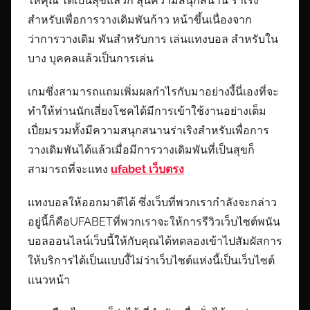
ให้คุณ ได้เป็นสุขแล้วก็ ลุ้นความสนุกสนาน ร่าเริง
สำหรับเพื่อการวางเดิมพันก้าว หน้าขึ้นเนื่องจาก
ว่าการวางเดิม พันสำหรับการ เล่นแทงบอล สำหรับใน
บาง บุคคลแล้วเป็นการเล่น
เกมซึ่งสามารถแถมเพิ่มผลกำไรกับมาอย่างงี้นี่เองที่จะ
ทำให้ท่านนักเสี่ยงโชคได้มีการเข้าใช้งานอย่างเต็ม
เปี่ยมรวมทั้งมีความสนุกสนานร่าเริงสำหรับเพื่อการ
วางเดิมพันได้แล้วเมื่อมีการวางเดิมพันที่เป็นสุขก็
สามารถที่จะแทง
ufabet เว็บตรง
แทงบอลให้ออกมาดีได้ ซึ่งเว็บที่พวกเรากำลังจะกล่าว
อยู่นี้ก็คือUFABETที่พวกเราจะให้การรีวิวเว็บไซต์พนัน
บอลออนไลน์เว็บนี้ให้กับคุณได้ทดลองเข้าไปสัมผัสการ
ให้บริการได้เป็นแบบงี้ไม่ว่าเว็บไซต์แห่งนี้เป็นเว็บไซต์
แนวหน้า