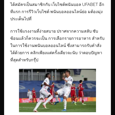
ได้สมัครเป็นสมาชิกกับ เว็บไซต์พนันบอล UFABET อีก
ทีแรก การรีวิวเว็บไซต์ พนันบอลออนไลน์ย่อ มต้องมุ่ง
ประเด็นไปที่
การใช้แรงงานที่ง่ายสบาย ปราศจากความสลับ ซับ
ซ้อนแล้วก็ควรจะเป็น การเลือกรายการอาหาร สำหรับ
ในการใช้งานพนันบอลออนไลน์ ซึ่งสามารถรับคำสั่ง
ได้ด้วยการ คลิกเพียงแต่ครั้งเดียวจะนับ ว่าตอบปัญหา
ที่สุดสำหรับกรุ๊ป