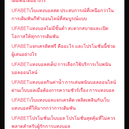
เดิมพันได้อย่างไร
UFABETเว็บแทงบอลสด ประสบการณ์ที่เหนือกว่าใน
การเดิมพันกีฬาออนไลน์ที่สมบูรณ์แบบ
UFABETแทงบอลไม่มีขั้นต่ำ สะดวกสบายและเปิด
โอกาสให้ทุกการเดิมพัน
UFABETแจกเครดิตฟรี คืออะไร และโปรโมชั่นนี้ช่วย
ผู้เล่นอย่างไร
UFABETแทงบอลสเต็ป การเลือกใช้บริการเว็บพนัน
บอลออนไลน์
UFABETแทงบอลกินค่าน้ำ การเล่นพนันบอลออนไลน์
ผ่านเว็บบอลเมื่อต้องการความชัวร์เรื่อง การแทงบอล
UFABETเว็บแทงบอลแจกเครดิต เพลิดเพลินกับเว็บ
แทงบอลที่ให้มากกว่าการเดิมพัน
UFABETโปรโมชั่นเว็บบอล โปรโมชั่นสุดคุ้มที่ไม่ควร
พลาดสำหรับผู้รักการแทงบอล