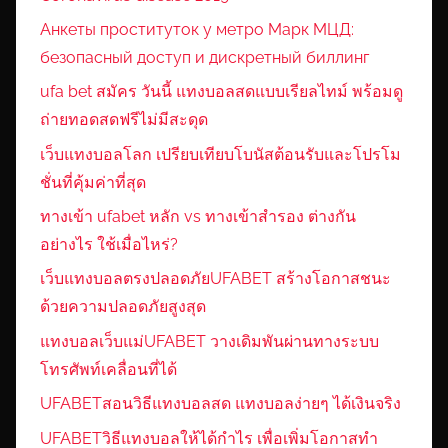
Анкеты проституток у метро Марк МЦД:
безопасный доступ и дискретный биллинг
ufa bet สมัคร วันนี้ แทงบอลสดแบบเรียลไทม์ พร้อมดู
ถ่ายทอดสดฟรีไม่มีสะดุด
เว็บแทงบอลโลก เปรียบเทียบโบนัสต้อนรับและโปรโม
ชั่นที่คุ้มค่าที่สุด
ทางเข้า ufabet หลัก vs ทางเข้าสำรอง ต่างกัน
อย่างไร ใช้เมื่อไหร่?
เว็บแทงบอลตรงปลอดภัยUFABET สร้างโอกาสชนะ
ด้วยความปลอดภัยสูงสุด
แทงบอลเว็บแม่UFABET วางเดิมพันผ่านทางระบบ
โทรศัพท์เคลื่อนที่ได้
UFABETสอนวิธีแทงบอลสด แทงบอลง่ายๆ ได้เงินจริง
UFABETวิธีแทงบอลให้ได้กำไร เพื่อเพิ่มโอกาสทำ