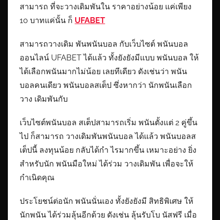
สามารถ ที่จะวางเดิมพันใน ราคาอย่างน้อย แค่เพียง
10 บาทแค่นั้น ก็
UFABET
สามารถวางเดิม พันพนันบอล กับเว็บไซต์ พนันบอล
ออนไลน์ UFABET ได้แล้ว ทั้งยังยังมีแบบ พนันบอล ให้
ได้เลือกพนันมากไม่น้อย เลยทีเดียว ดังเช่นว่า พนัน
บอลคนเดียว พนันบอลสเต็ป ซึ่งหากว่า นักพนันเลือก
วาง เดิมพันกับ
เว็บไซต์พนันบอล สเต็ปสามารถเริ่ม พนันตั้งแต่ 2 คู่ขึ้น
ไป ก็สามารถ วางเดิมพันพนันบอล ได้แล้ว พนันบอลส
เต็ปนี้ ลงทุนน้อย กลับได้กำ ไรมากขึ้น เหมาะอย่าง ยิ่ง
สำหรับนัก พนันมือใหม่ ได้ร่วม วางเดิมพัน เพื่อจะให้
กำเนิดคุณ
ประโยชน์ต่อนัก พนันนั่นเอง ทั้งยังยังมี สิทธิพิเศษ ให้
นักพนัน ได้ร่วมลุ้นอีกด้วย ดังเช่น ลุ้นรับโบ นัสฟรี เมื่อ