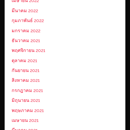
เมษายน 2022
มีนาคม 2022
กุมภาพันธ์ 2022
มกราคม 2022
ธันวาคม 2021
พฤศจิกายน 2021
ตุลาคม 2021
กันยายน 2021
สิงหาคม 2021
กรกฎาคม 2021
มิถุนายน 2021
พฤษภาคม 2021
เมษายน 2021