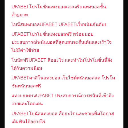
UFABETโปรโมชั่นแทงบอลแจกจริง แทงบอลขั้น
ต่ำ5บาท
โบนัสแทงบอลUFABET UFABETเว็บพนันอันดับ1
UFABETโปรโมชั่นแทงบอลฟรี พร้อมมอบ
ประสบการณ์พนันบอลที่สุดแสนจะตื่นเต้นและเร้าใจ
ไม่มีค่าใช้จ่าย
โบนัสฟรีUFABET คืออะไร และทำไมโปรโมชั่นนี้จึง
ได้รับความนิยม
UFABETคาสิโนแทงบอล เว็บไซต์พนันบอลสด โปรโม
ชั่นพนันบอลฟรี
แทงบอลตรงUFABET ประสบการณ์การพนันที่เข้าถึง
ง่ายและโดดเด่น
UFABETโบนัสแทงบอล คืออะไร และช่วยเพิ่มโอกาส
เดิมพันได้อย่างไร