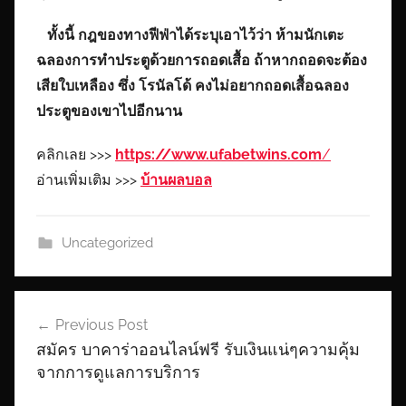
ทั้งนี้ กฎของทางฟีฟ่าได้ระบุเอาไว้ว่า ห้ามนักเตะ
ฉลองการทำประตูด้วยการถอดเสื้อ ถ้าหากถอดจะต้อง
เสียใบเหลือง ซึ่ง โรนัลโด้ คงไม่อยากถอดเสื้อฉลอง
ประตูของเขาไปอีกนาน
คลิกเลย >>>
https://www.ufabetwins.com
/
อ่านเพิ่มเติม >>>
บ้านผลบอล
Uncategorized
เมนู
Previous Post
นำทาง
สมัคร บาคาร่าออนไลน์ฟรี รับเงินแน่ๆความคุ้ม
เรื่อง
จากการดูแลการบริการ