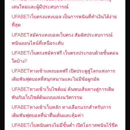
เล่นใหม่และผู้มีประสบการณ์
UFABETเว็บตรงแทงบอล เป็นการพนันที่ทำเงินได้ง่าย
ที่สุด
UFABETสมัครแทงบอลเว็บตรง สัมผัสประสบการณ์
พนันออนไลน์ที่เหนือระดับ
UFABETเว็บตรงสมัครฟรี เว็บตรงประกอบด้วยขั้นตอน
ใดบ้าง?
UFABETทางเข้าแทงบอลฟรี เปิดประตูสู่โลกแห่งการ
เดิมพันฟุตบอลที่สนุกสนานและไม่มีข้อผูกมัด
UFABETทางเข้าเว็บไซต์แม่ ค้นพบเส้นทางสู่การเดิม
พันกับเว็บไซต์ต้นแบบแห่งนวัตกรรม
UFABETทางเข้าเว็บหลัก ทางเลือกแรกสำหรับการ
เดิมพันฟุตบอลที่น่าตื่นเต้นและคุ้มค่า
UFABETเว็บพนันตรงไม่มีขั้นต่ำ เปิดโอกาสพนันไร้ขีด