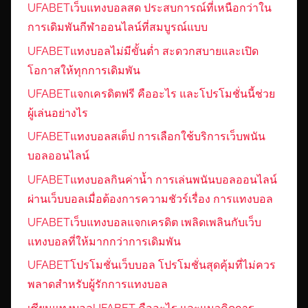
UFABETเว็บแทงบอลสด ประสบการณ์ที่เหนือกว่าใน
การเดิมพันกีฬาออนไลน์ที่สมบูรณ์แบบ
UFABETแทงบอลไม่มีขั้นต่ำ สะดวกสบายและเปิด
โอกาสให้ทุกการเดิมพัน
UFABETแจกเครดิตฟรี คืออะไร และโปรโมชั่นนี้ช่วย
ผู้เล่นอย่างไร
UFABETแทงบอลสเต็ป การเลือกใช้บริการเว็บพนัน
บอลออนไลน์
UFABETแทงบอลกินค่าน้ำ การเล่นพนันบอลออนไลน์
ผ่านเว็บบอลเมื่อต้องการความชัวร์เรื่อง การแทงบอล
UFABETเว็บแทงบอลแจกเครดิต เพลิดเพลินกับเว็บ
แทงบอลที่ให้มากกว่าการเดิมพัน
UFABETโปรโมชั่นเว็บบอล โปรโมชั่นสุดคุ้มที่ไม่ควร
พลาดสำหรับผู้รักการแทงบอล