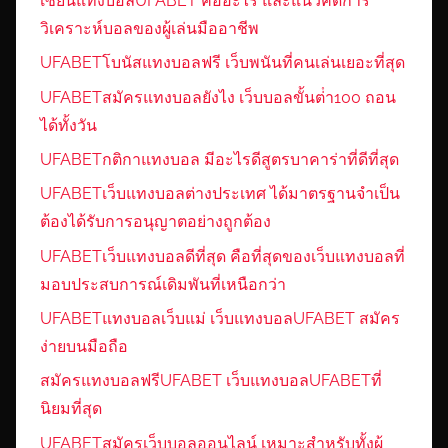
เซียนแทงบอลUFABET คืออะไร และแนวคิดการ
วิเคราะห์บอลของผู้เล่นมืออาชีพ
UFABETโบนัสแทงบอลฟรี เว็บพนันที่คนเล่นเยอะที่สุด
UFABETสมัครแทงบอลยังไง เว็บบอลขั้นต่ํา100 ถอน
ได้ทั้งวัน
UFABETกติกาแทงบอล มีอะไรดีสูตรบาคาร่าที่ดีที่สุด
UFABETเว็บแทงบอลต่างประเทศ ได้มาตรฐานจำเป็น
ต้องได้รับการอนุญาตอย่างถูกต้อง
UFABETเว็บแทงบอลดีที่สุด คือที่สุดของเว็บแทงบอลที่
มอบประสบการณ์เดิมพันที่เหนือกว่า
UFABETแทงบอลเว็บแม่ เว็บแทงบอลUFABET สมัคร
ง่ายบนมือถือ
สมัครแทงบอลฟรีUFABET เว็บแทงบอลUFABETที่
นิยมที่สุด
UFABETสมัครเว็บบอลออนไลน์ เหมาะสำหรับทั้งผู้