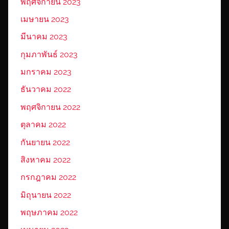
พฤศจิกายน 2023
เมษายน 2023
มีนาคม 2023
กุมภาพันธ์ 2023
มกราคม 2023
ธันวาคม 2022
พฤศจิกายน 2022
ตุลาคม 2022
กันยายน 2022
สิงหาคม 2022
กรกฎาคม 2022
มิถุนายน 2022
พฤษภาคม 2022