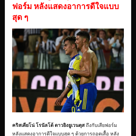
ฟอร์ม หลังแสดงอาการดีใจแบบ
สุด ๆ
คริสเตียโน่ โรนัลโด้ ดาวยิงยูเวนตุส
ถึงกับเสียฟอร์ม
หลังแสดงอาการดีใจแบบสุด ๆ ด้วยการถอดเสื้อ หลัง