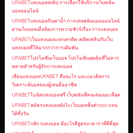
UFABETแทงบอลสเต็ป การเลือกใช้บริการเว็บพนัน
บอลออนไลน์
UFABETแทงบอลกินค่าน้ำ การเล่นพนันบอลออนไลน์
ผ่านเว็บบอลเมื่อต้องการความชัวร์เรื่อง การแทงบอล
UFABETเว็บแทงบอลแจกเครดิต เพลิดเพลินกับเว็บ
แทงบอลที่ให้มากกว่าการเดิมพัน
UFABETโปรโมชั่นเว็บบอล โปรโมชั่นสุดคุ้มที่ไม่ควร
พลาดสำหรับผู้รักการแทงบอล
เซียนแทงบอลUFABET คืออะไร และแนวคิดการ
วิเคราะห์บอลของผู้เล่นมืออาชีพ
UFABETโบนัสแทงบอลฟรี เว็บพนันที่คนเล่นเยอะที่สุด
UFABETสมัครแทงบอลยังไง เว็บบอลขั้นต่ํา100 ถอน
ได้ทั้งวัน
UFABETกติกาแทงบอล มีอะไรดีสูตรบาคาร่าที่ดีที่สุด