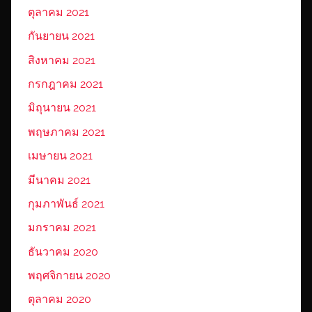
ตุลาคม 2021
กันยายน 2021
สิงหาคม 2021
กรกฎาคม 2021
มิถุนายน 2021
พฤษภาคม 2021
เมษายน 2021
มีนาคม 2021
กุมภาพันธ์ 2021
มกราคม 2021
ธันวาคม 2020
พฤศจิกายน 2020
ตุลาคม 2020