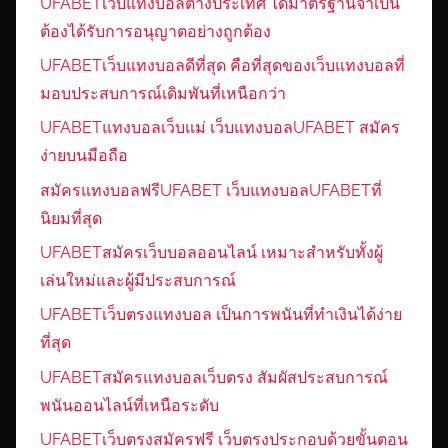
UFABETเว็บแทงบอลต่างประเทศ ได้มาตรฐานจำเป็น
ต้องได้รับการอนุญาตอย่างถูกต้อง
UFABETเว็บแทงบอลดีที่สุด คือที่สุดของเว็บแทงบอลที่
มอบประสบการณ์เดิมพันที่เหนือกว่า
UFABETแทงบอลเว็บแม่ เว็บแทงบอลUFABET สมัคร
ง่ายบนมือถือ
สมัครแทงบอลฟรีUFABET เว็บแทงบอลUFABETที่
นิยมที่สุด
UFABETสมัครเว็บบอลออนไลน์ เหมาะสำหรับทั้งผู้
เล่นใหม่และผู้มีประสบการณ์
UFABETเว็บตรงแทงบอล เป็นการพนันที่ทำเงินได้ง่าย
ที่สุด
UFABETสมัครแทงบอลเว็บตรง สัมผัสประสบการณ์
พนันออนไลน์ที่เหนือระดับ
UFABETเว็บตรงสมัครฟรี เว็บตรงประกอบด้วยขั้นตอน