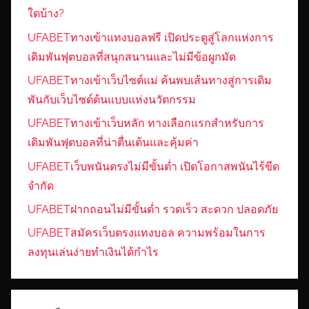
ใดบ้าง?
UFABETทางเข้าแทงบอลฟรี เปิดประตูสู่โลกแห่งการ
เดิมพันฟุตบอลที่สนุกสนานและไม่มีข้อผูกมัด
UFABETทางเข้าเว็บไซต์แม่ ค้นพบเส้นทางสู่การเดิม
พันกับเว็บไซต์ต้นแบบแห่งนวัตกรรม
UFABETทางเข้าเว็บหลัก ทางเลือกแรกสำหรับการ
เดิมพันฟุตบอลที่น่าตื่นเต้นและคุ้มค่า
UFABETเว็บพนันตรงไม่มีขั้นต่ำ เปิดโอกาสพนันไร้ขีด
จำกัด
UFABETฝากถอนไม่มีขั้นต่ำ รวดเร็ว สะดวก ปลอดภัย
UFABETสมัครเว็บตรงแทงบอล ความพร้อมในการ
ลงทุนเล่นง่ายทำเงินได้กำไร