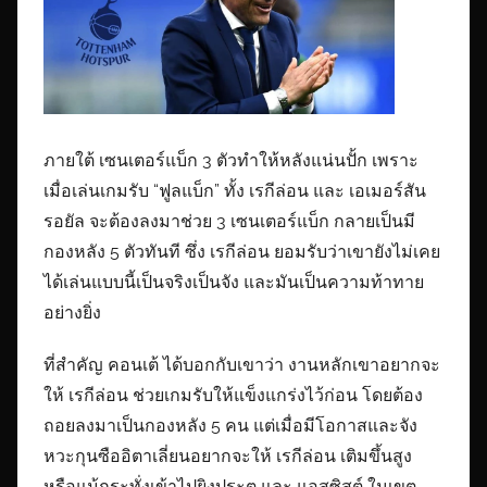
ภายใต้ เซนเตอร์แบ็ก 3 ตัวทำให้หลังแน่นปั้ก เพราะ
เมื่อเล่นเกมรับ “ฟูลแบ็ก” ทั้ง เรกีล่อน และ เอเมอร์สัน
รอยัล จะต้องลงมาช่วย 3 เซนเตอร์แบ็ก กลายเป็นมี
กองหลัง 5 ตัวทันที ซึ่ง เรกีล่อน ยอมรับว่าเขายังไม่เคย
ได้เล่นแบบนี้เป็นจริงเป็นจัง และมันเป็นความท้าทาย
อย่างยิ่ง
ที่สำคัญ คอนเต้ ได้บอกกับเขาว่า งานหลักเขาอยากจะ
ให้ เรกีล่อน ช่วยเกมรับให้แข็งแกร่งไว้ก่อน โดยต้อง
ถอยลงมาเป็นกองหลัง 5 คน แต่เมื่อมีโอกาสและจัง
หวะกุนซืออิตาเลี่ยนอยากจะให้ เรกีล่อน เติมขึ้นสูง
หรือแม้กระทั่งเข้าไปยิงประตู และ แอสซิสต์ ในเขต