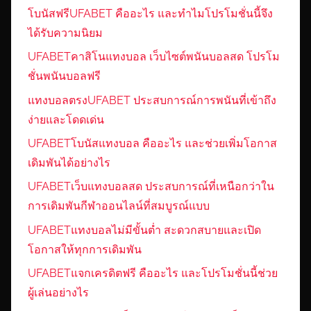
โบนัสฟรีUFABET คืออะไร และทำไมโปรโมชั่นนี้จึง
ได้รับความนิยม
UFABETคาสิโนแทงบอล เว็บไซต์พนันบอลสด โปรโม
ชั่นพนันบอลฟรี
แทงบอลตรงUFABET ประสบการณ์การพนันที่เข้าถึง
ง่ายและโดดเด่น
UFABETโบนัสแทงบอล คืออะไร และช่วยเพิ่มโอกาส
เดิมพันได้อย่างไร
UFABETเว็บแทงบอลสด ประสบการณ์ที่เหนือกว่าใน
การเดิมพันกีฬาออนไลน์ที่สมบูรณ์แบบ
UFABETแทงบอลไม่มีขั้นต่ำ สะดวกสบายและเปิด
โอกาสให้ทุกการเดิมพัน
UFABETแจกเครดิตฟรี คืออะไร และโปรโมชั่นนี้ช่วย
ผู้เล่นอย่างไร