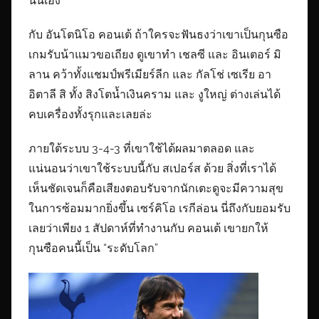
นั่นเอง
กับ อันโตนิโอ คอนเต้ ถ้าใครจะฟันธงว่าเขาเป็นกุนซือ
เกมรับน้าแมวขอเถียง ดูเขาทำ เชลซี และ อินเตอร์ มิ
ลาน คว้าทั้งแชมป์พรีเมียร์ลีก และ กัลโช่ เซเรีย อา
อิตาลี สิ ทั้ง สิงโตน้ำเงินคราม และ งูใหญ่ ต่างเล่นได้
คบเครื่องทั้งรุกและเลยล่ะ
ภายใต้ระบบ 3-4-3 ที่เขาใช้ได้ผลมาตลอด และ
แน่นอนว่าเขาใช้ระบบนี้กับ สเปอร์ส ด้วย สิ่งที่เราได้
เห็นชัดเจนก็คือเสียงตอบรับจากนักเตะดูจะมีความสุข
ในการซ้อมมากยิ่งขึ้น เซร์คิโอ เรกีล่อน นี่ถึงกับยอมรับ
เลยว่าเพียง 1 สัปดาห์ที่ทำงานกับ คอนเต้ เขายกให้
กุนซือคนนี้เป็น “ระดับโลก”