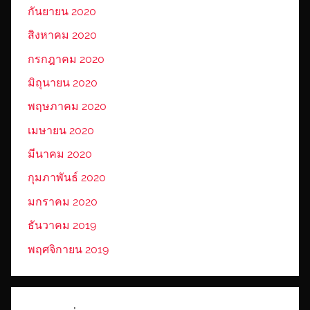
กันยายน 2020
สิงหาคม 2020
กรกฎาคม 2020
มิถุนายน 2020
พฤษภาคม 2020
เมษายน 2020
มีนาคม 2020
กุมภาพันธ์ 2020
มกราคม 2020
ธันวาคม 2019
พฤศจิกายน 2019